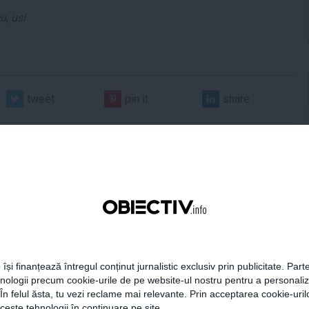
cu
,
usl
tweet
pin it
share
 Darău afirmă că
USR: PSD face totul pentru
 își finanțează întregul conținut jurnalistic exclusiv prin publicitate. Parte
ria naţională de apărare
ca România să piardă
hnologii precum cookie-urile de pe website-ul nostru pentru a personali
e să devină mai
miliarde de euro din PNRR
 În felul ăsta, tu vezi reclame mai relevante. Prin acceptarea cookie-urilo
titivă
ceste tehnologii în continuare pe site.