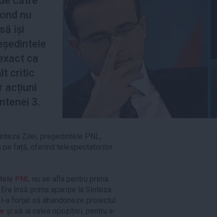
 de către
 fond nu
să își
eședintele
exact ca
t critic
 acțiuni
ntenei 3.
Sinteza Zilei, președintele PNL,
a pe față, oferind telespectatorilor
ntele
PNL
nu se afla pentru prima
. Era însă prima apariție la Sinteza
re l-a forțat să abandoneze proiectul
le
și să ia calea opoziției, pentru a-