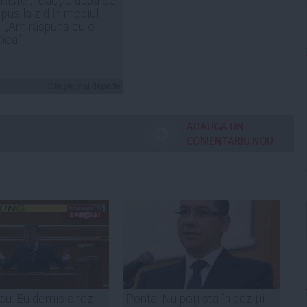
 Ristei, reacție după ce
 pus la zid în mediul
: „Am răspuns cu o
tică”
Citeşte mai departe
ADAUGA UN
COMENTARIU NOU
cu: Eu demisionez
Ponta: Nu poţi sta în poziţii