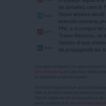
o situație neplăcută
un jurnalist, care în
făcea altceva decât 
tweet
exercite meseria, pr
PNL s-a comportat 
pin it
Traian Băsescu, un al
faimos al așa-ziselor
share
de propagandă ale A
Luni seara la Antena 3, în cadrul emisiunii 
Crin Antonescu
, și-a dat încă o dată aram
un spectacol cu adevărat jenant.
De la bun început, trebuie spus că președi
dată ca invitat în cadrul emisiunii cu pricina
Zilei în calitate de șef al unui partid pe ca
politic și electoral al
Uniunii Social Libera