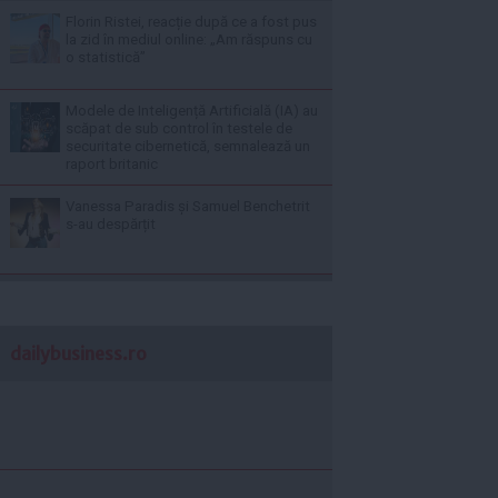
Florin Ristei, reacție după ce a fost pus
la zid în mediul online: „Am răspuns cu
o statistică”
Modele de Inteligență Artificială (IA) au
scăpat de sub control în testele de
securitate cibernetică, semnalează un
raport britanic
Vanessa Paradis și Samuel Benchetrit
s-au despărțit
dailybusiness.ro