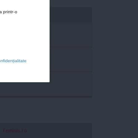
a printr-o
economica.net
nfidențialitate
feminis.ro