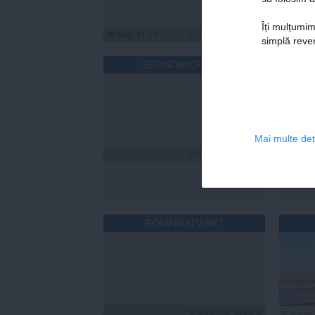
Îți mulțumim
06 aug, 21:10
Citeşte mai departe
06 aug, 
simplă reven
ECONOMICA.NET
Mai multe deta
Citeşte mai departe
ROMANIATV.NET
Citeşte mai departe