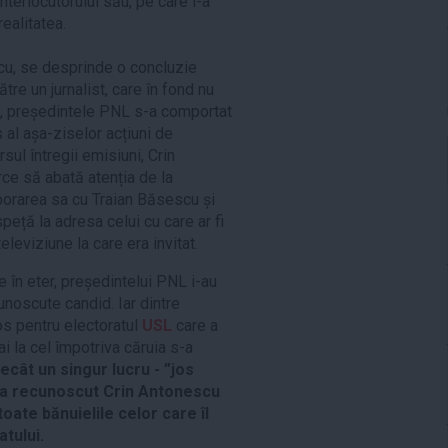
interlocutorului său, pe care l-a
realitatea.
scu, se desprinde o concluzie
tre un jurnalist, care în fond nu
a, președintele PNL s-a comportat
 al așa-ziselor acțiuni de
sul întregii emisiuni, Crin
ce să abată atenția de la
borarea sa cu Traian Băsescu și
peță la adresa celui cu care ar fi
eleviziune la care era invitat.
 în eter, președintelui PNL i-au
cunoscute candid. Iar dintre
os pentru electoratul
USL
care a
i la cel împotriva căruia s-a
ecât un singur lucru - ”jos
”, a recunoscut Crin Antonescu
oate bănuielile celor care îl
atului.