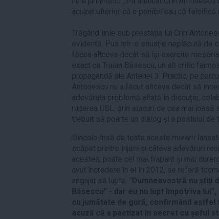
nu e jurnalistic”, i-a aruncat Crin Antonescu 
acuzat ulterior că e penibil sau că falsifică 
Trăgând linie sub prestația lui Crin Antone
evidentă. Pus într-o situație neplăcută de că
făcea altceva decât să își exercite meseri
exact ca Traian Băsescu, un alt critic faimos
propagandă ale Antenei 3. Practic, pe parcur
Antonescu nu a făcut altceva decât să încer
adevărata problemă aflată în discuție, cola
ruperea USL, prin atacuri de cea mai joasă s
trebuit să poarte un dialog și a postului de t
Dincolo însă de toate aceste mizerii lansate
scăpat printre injurii și câteva adevăruri re
acestea, poate cel mai frapant și mai durer
avut încredere în el în 2012, se referă tocma
angajat să lupte. ”
Dumneavostră nu știți d
Băsescu” - dar eu nu lupt împotriva lui
cu jumătate de gură, confirmând astfel t
acuză că a pactizat în secret cu șeful st