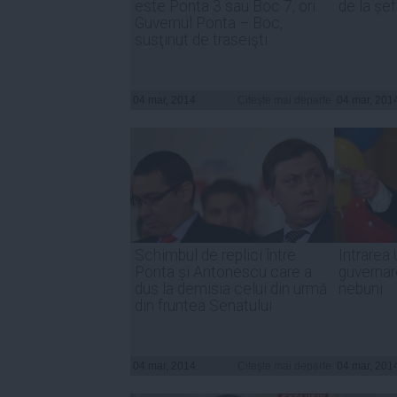
este Ponta 3 sau Boc 7, ori
de la șef
Guvernul Ponta – Boc,
susţinut de traseişti
04 mar, 2014
Citeşte mai departe
04 mar, 201
Schimbul de replici între
Intrarea
Ponta și Antonescu care a
guvernar
dus la demisia celui din urmă
nebuni
din fruntea Senatului
04 mar, 2014
Citeşte mai departe
04 mar, 201