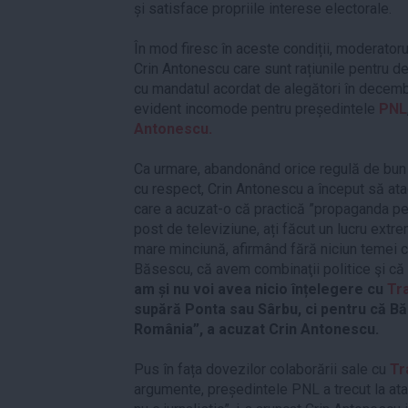
și satisface propriile interese electorale.
În mod firesc în aceste condiții, moderatorul
Crin Antonescu care sunt rațiunile pentru 
cu mandatul acordat de alegători în decembri
evident incomode pentru președintele
PNL
Antonescu.
Ca urmare, abandonând orice regulă de bun 
cu respect, Crin Antonescu a început să at
care a acuzat-o că practică ”propaganda p
post de televiziune, ați făcut un lucru ext
mare minciună, afirmând fără niciun temei că
Băsescu, că avem combinaţii politice şi că
am și nu voi avea nicio înțelegere cu
Tr
supără Ponta sau Sârbu, ci pentru că Bă
România”, a acuzat Crin Antonescu.
Pus în fața dovezilor colaborării sale cu
Tr
argumente, președintele PNL a trecut la atac