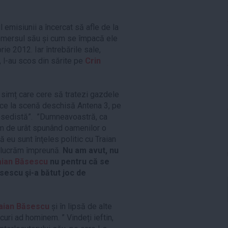
 emisiunii a încercat să afle de la
demersul său și cum se împacă ele
e 2012. Iar întrebările sale,
, l-au scos din sărite pe
Crin
simț care cere să tratezi gazdele
ace la scenă deschisă Antena 3, pe
esedistă”. ”Dumneavoastră, ca
rem de urât spunând oamenilor o
 eu sunt înţeles politic cu Traian
 lucrăm împreună.
Nu am avut, nu
aian Băsescu
nu pentru că se
sescu şi-a bătut joc de
aian Băsescu
și în lipsă de alte
uri ad hominem. ” Vindeți ieftin,