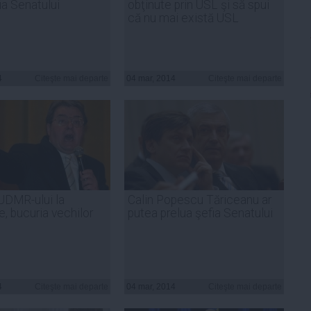
ia Senatului
obţinute prin USL şi să spui
că nu mai există USL
4
Citeşte mai departe
04 mar, 2014
Citeşte mai departe
 UDMR-ului la
Calin Popescu Tăriceanu ar
e, bucuria vechilor
putea prelua şefia Senatului
4
Citeşte mai departe
04 mar, 2014
Citeşte mai departe