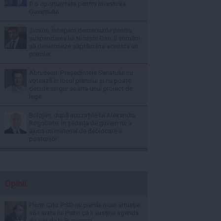
fi o oportunitate pentru învestirea
Guvernului
Simion: Începem demersurile pentru
suspendarea lui Nicușor Dan; îl somăm
să desemneze săptămâna aceasta un
premier
Abrudean: Președintele Senatului nu
votează în locul plenului și nu poate
decide singur soarta unui proiect de
lege
Bolojan, după acuzațiile lui Alexandru
Rogobete: În ședința de guvern nu a
ajuns un material de deblocare a
posturilor
Opinii
Florin Cîţu: PSD nu pierde nicio situaţie
să-i arate lui Putin că îi susţine agenda
de aici de la Bucureşti