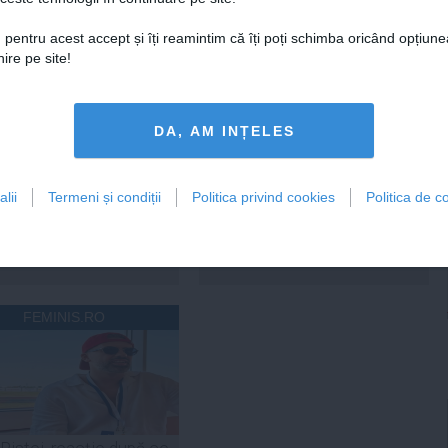
 pentru acest accept și îți reamintim că îți poți schimba oricând opțiune
21:18
Citeşte mai departe
06 aug, 21:16
Citeşte mai departe
ire pe site!
DAILYBUSINESS.RO
STIRIDESPORT.RO
DA, AM INȚELES
lii
Termeni și condiții
Politica privind cookies
Politica de co
Citeşte mai departe
Citeşte mai departe
FEMINIS.RO