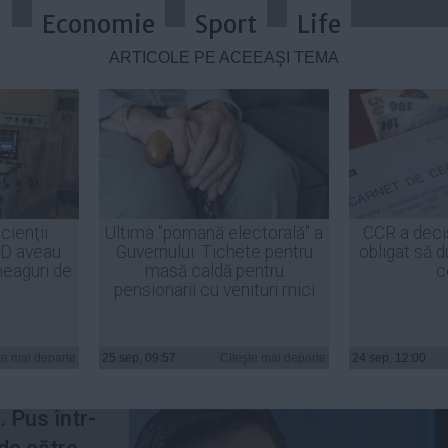
a
Economie
Sport
Life
ARTICOLE PE ACEEAŞI TEMĂ
ușit să convingă că nu dă doi bani p
cienţii
Ultima "pomană electorală" a
CCR a deci
ID aveau
Guvernului: Tichete pentru
obligat să d
heaguri de
masă caldă pentru
c
pensionarii cu venituri mici
stația lui
te mai departe
25 sep, 09:57
Citeşte mai departe
24 sep, 12:00
desprinde
. Pus într-