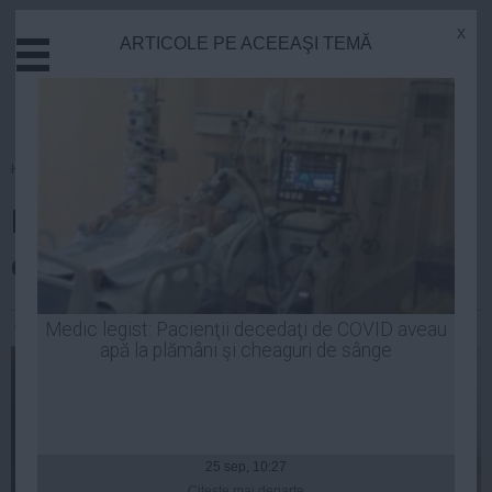
x
ARTICOLE PE ACEEAŞI TEMĂ
Actual
Economie
Justitie
Externe
Homepage
»
Opinii
Educatie
Nominalizările lui Ponta au
Sanatate
Stiinta
ofticat presa băsistă
Tehnologie
Cultura
Andrei Pop
| 05 mar, 2014
Medic legist: Pacienţii decedaţi de COVID aveau
apă la plămâni şi cheaguri de sânge
Mediu
Life
Politica
Guvern
25 sep, 10:27
Citeşte mai departe