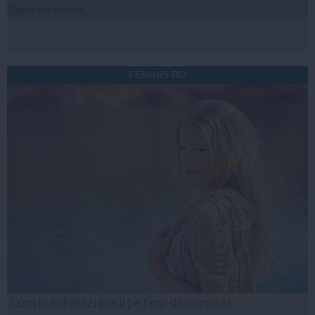
Citeşte mai departe
FEMINIS.RO
Cum îți hidratezi părul pe timp de caniculă