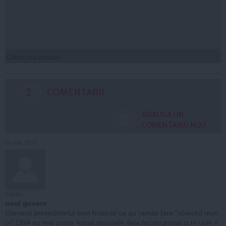
Citeşte mai departe
2
COMENTARII
ADAUGA UN
COMENTARIU NOU
05 mar, 2014
sassu
noul guvern
Oamenii presedintelui sunt frustrati ca au ramas fara "obiectul mun
cii".DNA nu mai poate folosii dosarele deja facute,presa si tv-urile n