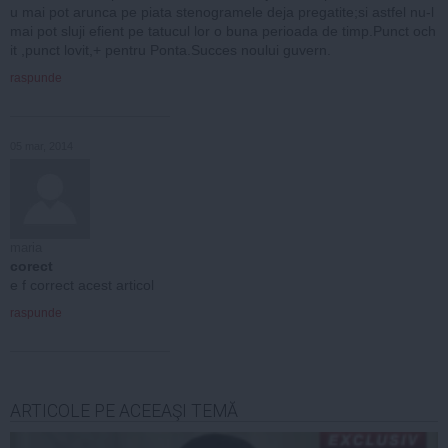
u mai pot arunca pe piata stenogramele deja pregatite;si astfel nu-l
mai pot sluji efient pe tatucul lor o buna perioada de timp.Punct och
it ,punct lovit,+ pentru Ponta.Succes noului guvern.
raspunde
05 mar, 2014
maria
corect
e f correct acest articol
raspunde
ARTICOLE PE ACEEAŞI TEMĂ