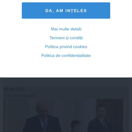
DA, AM INȚELES
Mai multe detalii
Termeni și condiții
Politica privind cookies
Ponta, despre votul în Parlament: Nu mă aşteptam la o
Politica de confidențialitate
asemenea majoritate
04 mar, 2014
Citeşte mai departe