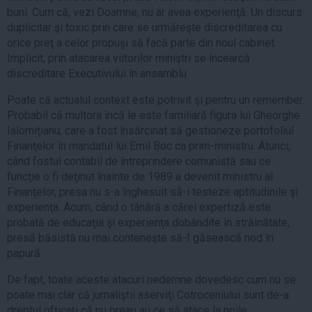
buni. Cum că, vezi Doamne, nu ar avea experienţă. Un discurs
duplicitar şi toxic prin care se urmăreşte discreditarea cu
orice preţ a celor propuşi să facă parte din noul cabinet.
Implicit, prin atacarea viitorilor miniştri se încearcă
discreditare Executivului în ansamblu.
Poate că actualul context este potrivit şi pentru un remember.
Probabil că multora încă le este familiară figura lui Gheorghe
Ialomiţianu, care a fost însărcinat să gestioneze portofoliul
Finanţelor în mandatul lui Emil Boc ca prim-ministru. Atunci,
când fostul contabil de întreprindere comunistă sau ce
funcţie o fi deţinut înainte de 1989 a devenit ministru al
Finanţelor, presa nu s-a înghesuit să-i testeze aptitudinile şi
experienţa. Acum, când o tânără a cărei expertiză este
probată de educaţia şi experienţa dobândite în străinătate,
presă băsistă nu mai conteneşte să-I găsească nod în
papură.
De fapt, toate aceste atacuri nedemne dovedesc cum nu se
poate mai clar că jurnaliştii aserviţi Cotroceniului sunt de-a
dreptul ofticaţi că nu preau au ce să atace la noile