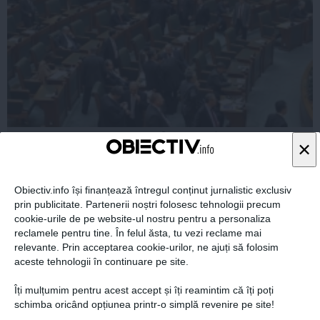
Ponta: voi susţine pentru şefia Senatului un senator
×
care a candidat pe lista USL
Obiectiv.info își finanțează întregul conținut jurnalistic exclusiv
prin publicitate. Partenerii noștri folosesc tehnologii precum
cookie-urile de pe website-ul nostru pentru a personaliza
04 mar, 2014
reclamele pentru tine. În felul ăsta, tu vezi reclame mai
Citeşte mai departe
relevante. Prin acceptarea cookie-urilor, ne ajuți să folosim
aceste tehnologii în continuare pe site.
Îți mulțumim pentru acest accept și îți reamintim că îți poți
schimba oricând opțiunea printr-o simplă revenire pe site!