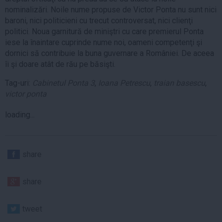
nominalizări. Noile nume propuse de Victor Ponta nu sunt nici
baroni, nici politicieni cu trecut controversat, nici clienţi
politici. Noua garnitură de miniştri cu care premierul Ponta
iese la înaintare cuprinde nume noi, oameni competenţi şi
dornici să contribuie la buna guvernare a României. De aceea
îi şi doare atât de rău pe băsişti.
Tag-uri:
Cabinetul Ponta 3
,
Ioana Petrescu
,
traian basescu
,
victor ponta
loading...
share
share
tweet