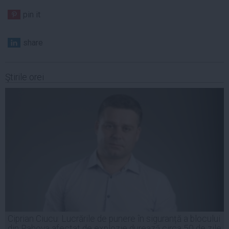
pin it
share
Ştirile orei
Ciprian Ciucu: Lucrările de punere în siguranță a blocului
din Rahova afectat de explozie durează circa 50 de zile