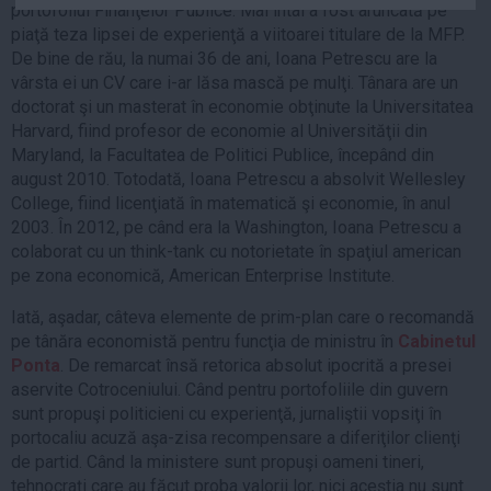
portofoliul Finanţelor Publice. Mai întâi a fost aruncată pe
Auto
piaţă teza lipsei de experienţă a viitoarei titulare de la MFP.
Sport
De bine de rău, la numai 36 de ani, Ioana Petrescu are la
vârsta ei un CV care i-ar lăsa mască pe mulţi. Tânara are un
Handbal
doctorat şi un masterat în economie obţinute la Universitatea
Box
Harvard, fiind profesor de economie al Universităţii din
Maryland, la Facultatea de Politici Publice, începând din
Baschet
august 2010. Totodată, Ioana Petrescu a absolvit Wellesley
Tenis
College, fiind licenţiată în matematică şi economie, în anul
2003. În 2012, pe când era la Washington, Ioana Petrescu a
Alte sporturi
colaborat cu un think-tank cu notorietate în spaţiul american
Life
pe zona economică, American Enterprise Institute.
Funny
Iată, aşadar, câteva elemente de prim-plan care o recomandă
Travel
pe tânăra economistă pentru funcţia de ministru în
Cabinetul
Ponta
. De remarcat însă retorica absolut ipocrită a presei
Stil de viata
aservite Cotroceniului. Când pentru portofoliile din guvern
sunt propuşi politicieni cu experienţă, jurnaliştii vopsiţi în
portocaliu acuză aşa-zisa recompensare a diferiţilor clienţi
de partid. Când la ministere sunt propuşi oameni tineri,
tehnocraţi care au făcut proba valorii lor, nici aceştia nu sunt