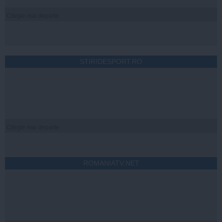
Citeşte mai departe
STIRIDESPORT.RO
Citeşte mai departe
ROMANIATV.NET