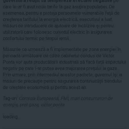
guvernul a reuşit să tempereze efectele negative
pe
care le-ar fi avut noile tarife la gaz asupra populaţiei. De
asemenea, pentru a proteja persoanele vulnerabile faţă de
creşterea tarifului la energia electrică, executivul a luat
măsuri de introducere de ajutoare de încălzire şi pentru
utilizatorii care folosesc curentul electric în asigurarea
confortului termic pe timpul iernii.
Măsurile ce urmează a fi implementate pe zona energiei în
perioada următoare de către cabinetul condus de Victor
Ponta vor ajuta producătorii industriali să facă faţă impactului
negativ pe care l-ar putea avea majorarea preţului la gaze.
Prin urmare, prin intermediul acestor pachete, guvernul îşi ia
masuri de precauţie pentru asigurarea continuităţii trendului
de creştere economică şi pentru acest an.
Tag-uri:
Comisia Europeană
,
FMI
,
mari consumatori de
energie
,
pret gaze
,
victor ponta
loading...