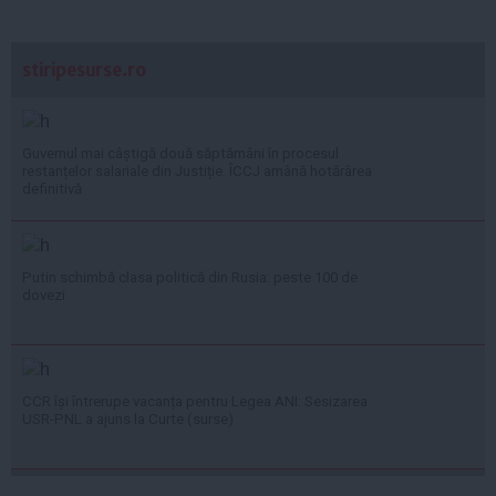
stiripesurse.ro
Guvernul mai câștigă două săptămâni în procesul
restanțelor salariale din Justiție. ÎCCJ amână hotărârea
definitivă
Putin schimbă clasa politică din Rusia: peste 100 de
dovezi
CCR își întrerupe vacanța pentru Legea ANI: Sesizarea
USR-PNL a ajuns la Curte (surse)