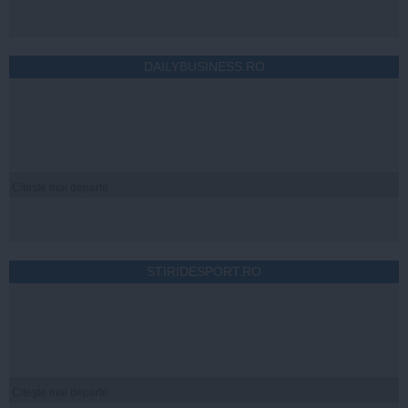
DAILYBUSINESS.RO
Citeşte mai departe
STIRIDESPORT.RO
Citeşte mai departe