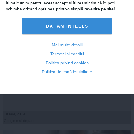
Îți mulțumim pentru acest accept și îți reamintim că îți poți
schimba oricând opțiunea printr-o simplă revenire pe site!
DA, AM INȚELES
Mai multe detalii
Termeni și condiții
Politica privind cookies
Politica de confidențialitate
Parlamentul European votează azi eliminarea tarifelor
de roaming. Măsura ar putea intra în vigoare în 2015
18 mar, 2014
Citeşte mai departe