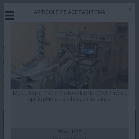
x
ARTICOLE PE ACEEAŞI TEMĂ
Actual
Economie
Justitie
Externe
Homepage
»
Opinii
Educatie
Cum îşi propune Guvernul să
Sanatate
Stiinta
sprijine sectorul economic, în
Tehnologie
faţa scumpirilor din energie
Cultura
Medic legist: Pacienţii decedaţi de COVID aveau
apă la plămâni şi cheaguri de sânge
Mediu
George Stoica
| 21 mar, 2014
Life
Politica
Guvern
25 sep, 10:27
Citeşte mai departe