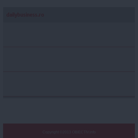
dailybusiness.ro
Copyright ©2013 OBIECTIV.info