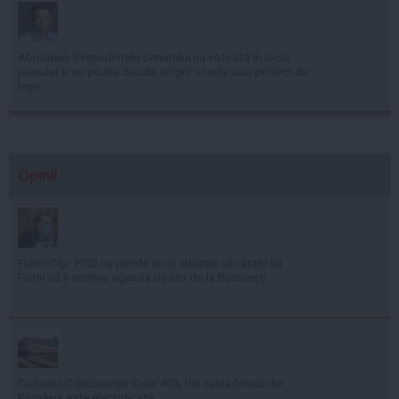
Abrudean: Președintele Senatului nu votează în locul
plenului și nu poate decide singur soarta unui proiect de
lege
Opinii
Florin Cîţu: PSD nu pierde nicio situaţie să-i arate lui
Putin că îi susţine agenda de aici de la Bucureşti
Consiliul Concurenţei: Doar 40% din calea ferată din
România este electrificată