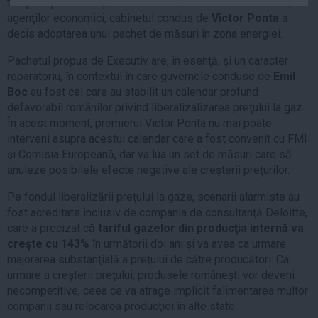
tempera presiunea pe care această liberalizare o are asupra
Auto
agenţilor economici, cabinetul condus de
Victor Ponta
a
decis adoptarea unui pachet de măsuri în zona energiei.
Sport
Pachetul propus de Executiv are, în esenţă, şi un caracter
Handbal
reparatoriu, în contextul în care guvernele conduse de
Emil
Box
Boc
au fost cel care au stabilit un calendar profund
Baschet
defavorabil românilor privind liberalizalizarea preţului la gaz.
În acest moment, premierul Victor Ponta nu mai poate
Tenis
interveni asupra acestui calendar care a fost convenit cu FMI
Alte sporturi
şi Comisia Europeană, dar va lua un set de măsuri care să
Life
anuleze posibilele efecte negative ale creşterii preţurilor.
Pe fondul liberalizării preţului la gaze, scenarii alarmiste au
Funny
fost acreditate inclusiv de compania de consultanţă Deloitte,
Travel
care a precizat că
tariful gazelor din producţia internă va
Stil de viata
creşte cu 143%
în următorii doi ani şi va avea ca urmare
majorarea substanţială a preţului de către producători. Ca
urmare a creşterii preţului, produsele româneşti vor deveni
necompetitive, ceea ce va atrage implicit falimentarea multor
companii sau relocarea producţiei în alte state.