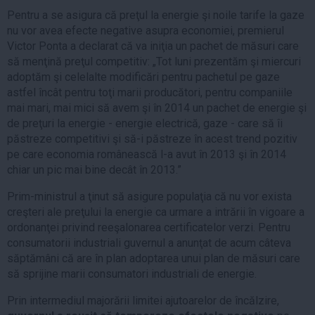
Pentru a se asigura că preţul la energie şi noile tarife la gaze
nu vor avea efecte negative asupra economiei, premierul
Victor Ponta a declarat că va iniţia un pachet de măsuri care
să menţină preţul competitiv: „Tot luni prezentăm şi miercuri
adoptăm şi celelalte modificări pentru pachetul pe gaze
astfel încât pentru toţi marii producători, pentru companiile
mai mari, mai mici să avem şi în 2014 un pachet de energie şi
de preţuri la energie - energie electrică, gaze - care să îi
păstreze competitivi şi să-i păstreze în acest trend pozitiv
pe care economia românească l-a avut în 2013 şi în 2014
chiar un pic mai bine decât în 2013.”
Prim-ministrul a ţinut să asigure populaţia că nu vor exista
creşteri ale preţului la energie ca urmare a intrării în vigoare a
ordonanţei privind reeşalonarea certificatelor verzi. Pentru
consumatorii industriali guvernul a anunţat de acum câteva
săptămâni că are în plan adoptarea unui plan de măsuri care
să sprijine marii consumatori industriali de energie.
Prin intermediul majorării limitei ajutoarelor de încălzire,