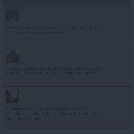
Laura Cosoi a explicat de ce și-a numit a cincea fiică
Nina. „Am știut că i se potrivește”
Prinţesa Eugenie a Marii Britanii a născut al treilea copil,
o fetiţă: Suntem absolut topiţi după micuţa noastră
O italiancă a reuşit, cu ajutorul salubrităţii, să-şi
recupereze biletul de loterie în valoare de 1 milion de
euro aruncat la gunoi