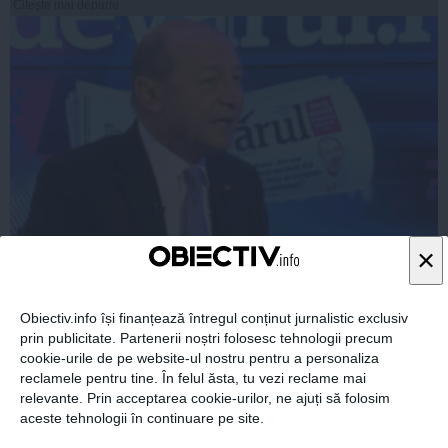
Citeşte mai departe
×
Încearcă Băsescu să blocheze scăderea CAS şi
neimpozitarea profitului reinvestit?
Obiectiv.info își finanțează întregul conținut jurnalistic exclusiv
prin publicitate. Partenerii noștri folosesc tehnologii precum
cookie-urile de pe website-ul nostru pentru a personaliza
reclamele pentru tine. În felul ăsta, tu vezi reclame mai
17 mar, 2014
relevante. Prin acceptarea cookie-urilor, ne ajuți să folosim
aceste tehnologii în continuare pe site.
Citeşte mai departe