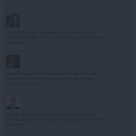
Siegfried Mureșan: Mă aștept ca Parlamentul să fie
convocat în iulie și ar fi o oportunitate pentru învestirea
Guvernului
Simion: Începem demersurile pentru suspendarea lui
Nicușor Dan; îl somăm să desemneze săptămâna
aceasta un premier
Bolojan, după acuzațiile lui Alexandru Rogobete: În
ședința de guvern nu a ajuns un material de deblocare a
posturilor