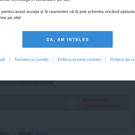
FEMINIS.RO
 pentru acest accept și îți reamintim că îți poți schimba oricând opțiune
ire pe site!
DA, AM INȚELES
i hidratezi părul pe
de caniculă
lii
Termeni și condiții
Politica privind cookies
Politica de co
Citeşte mai departe
ADAUGA UN
COMENTARIU NOU