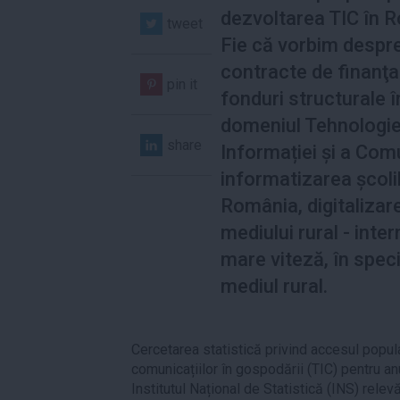
dezvoltarea TIC în 
tweet
Fie că vorbim despr
contracte de finanţa
pin it
fonduri structurale î
domeniul Tehnologie
share
Informației și a Comu
informatizarea școlil
România, digitalizar
mediului rural - inte
mare viteză, în speci
mediul rural.
Cercetarea statistică privind accesul populaț
comunicațiilor în gospodării (TIC) pentru anu
Institutul Național de Statistică (INS) rele