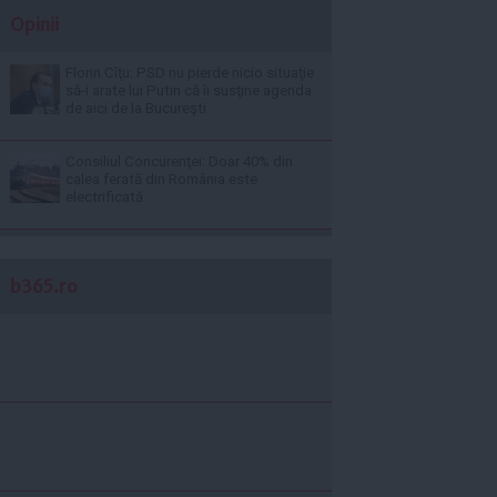
Opinii
Florin Cîţu: PSD nu pierde nicio situaţie
să-i arate lui Putin că îi susţine agenda
de aici de la Bucureşti
Consiliul Concurenţei: Doar 40% din
calea ferată din România este
electrificată
b365.ro