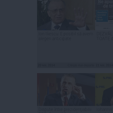
Ion Iliescu: E posibil să avem
DEZVĂLU
alegeri anticipate
TOATE da
20 noi, 2014
Citeşte mai departe
21 noi, 2014
Dispute între prezidenţiabilii
Iohannis