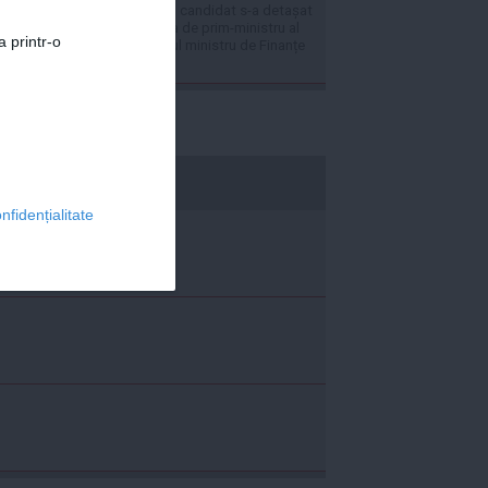
Pe Polymarket un candidat s-a detașat
clar pentru funcția de prim-ministru al
a printr-o
României: Actualul ministru de Finanțe
are 48% șanse
economica.net
nfidențialitate