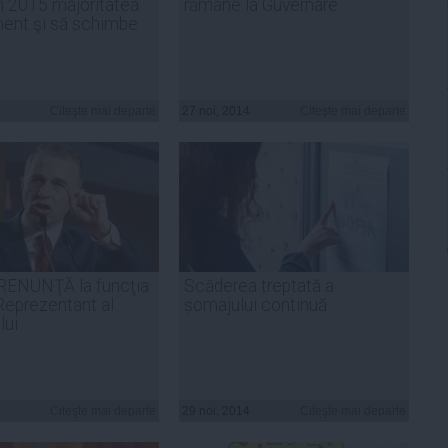
în 2015 majoritatea
rămâne la Guvernare
ment şi să schimbe
Citeşte mai departe
27 noi, 2014
Citeşte mai departe
RENUNŢĂ la funcţia
Scăderea treptată a
 Reprezentant al
șomajului continuă
lui
Citeşte mai departe
29 noi, 2014
Citeşte mai departe