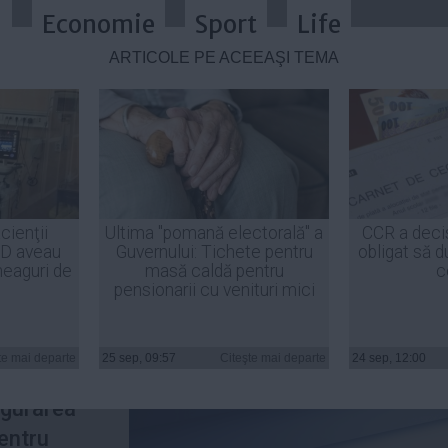
a
Economie
Sport
Life
ARTICOLE PE ACEEAŞI TEMĂ
itolul Internet
cienţii
Ultima "pomană electorală" a
CCR a deci
ID aveau
Guvernului: Tichete pentru
obligat să d
heaguri de
masă caldă pentru
c
pensionarii cu venituri mici
e către
cut un
te mai departe
25 sep, 09:57
Citeşte mai departe
24 sep, 12:00
, prin
igurarea
entru