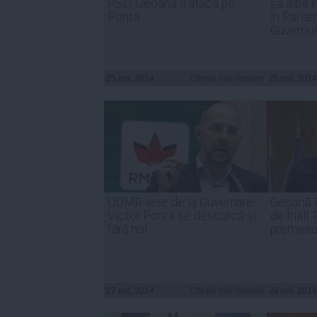
PSD. Geoană îl atacă pe
să aibă 
Ponta
în Parla
Guvernul
25 noi, 2014
Citeşte mai departe
26 noi, 2014
UDMR iese de la Guvernare:
Geoană 
Victor Ponta se descurcă şi
de Înalt
fără noi
premieru
27 noi, 2014
Citeşte mai departe
28 noi, 2014