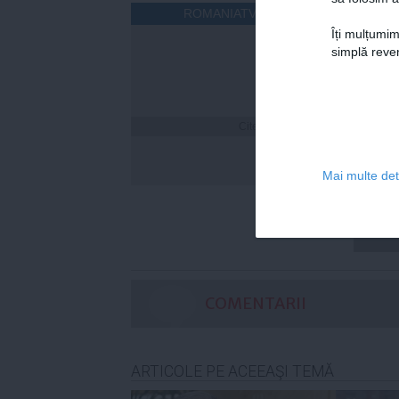
ROMANIATV.NET
Îți mulțumim
simplă reven
Citeşte mai departe
Cum îț
timp 
Mai multe deta
COMENTARII
ARTICOLE PE ACEEAŞI TEMĂ