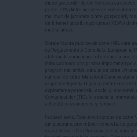
dintre gospodăriile din România au accces l
peste 70% dintre acestea se concentrează
mai mult de jumătate dintre gospodării, res
de Internet acasă, majoritatea (70,9%) dint
mediul urban.
Datele făcute publice de către INS, care se
cu Regulamentele Consiliului European și P
statisticile comunitare referitoare la societ
îmbucurătoare prin prisma importanței pe ca
program mai amblu derulat de către Uniunea
național de către Ministerul Comunicaţiilor ş
respectiv Agenda Digitală pentru Europa 2020
exploatarea potenţialul social şi economic a
Comunicațiilor (TIC), în special a internetulu
activităţilor economice şi sociale.
În acest sens, Executivul condus de către V
din a susține, prin măsuri concrete, asigura
dezvoltarea TIC în România. Fie că vorbim d