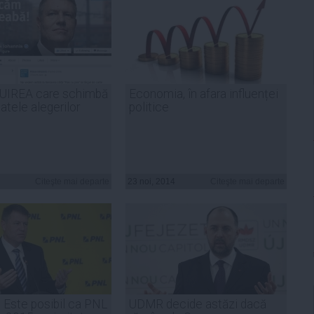
IREA care schimbă
Economia, în afara influenței
tele alegerilor
politice
Citeşte mai departe
23 noi, 2014
Citeşte mai departe
: Este posibil ca PNL
UDMR decide astăzi dacă