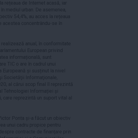
a rețeaua de Internet acasă, iar
 în mediul urban. De asemenea,
pectiv 54,4%, au acces la rețeaua
re acestea concentrându-se în
 realizează anual, în conformitate
arlamentului European privind
atea informațională, sunt
re TIC o are în cadrul unui
 Europeană și susținut la nivel
i Societăţii Informaţionale,
, al cărui scop final îl reprezintă
l Tehnologiei Informației și
i, care reprezintă un suport vital al
ictor Ponta și-a făcut un obiectiv
rea unui cadru propice pentru
espre contracte de finanţare prin