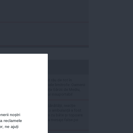
stiripesurse.ro
Situatia s-a împuțit rău de tot în
București și în zonele limitrofe: Oamenii
ies la protest în fața Gărzii de Mediu,
din cauza mirosului insuportabil
VIDEO Ministerul Sănătății, reacție
virulentă, după ce o ambulanță a fost
nerii noștri
atacată de oameni cu bâte și topoare:
Totul a pornit de la mesaje false pe
za reclamele
TikTok
r, ne ajuți