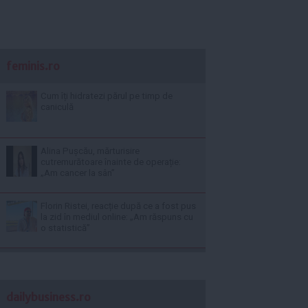
feminis.ro
Cum îți hidratezi părul pe timp de
caniculă
Alina Pușcău, mărturisire
cutremurătoare înainte de operație:
„Am cancer la sân”
Florin Ristei, reacție după ce a fost pus
la zid în mediul online: „Am răspuns cu
o statistică”
dailybusiness.ro