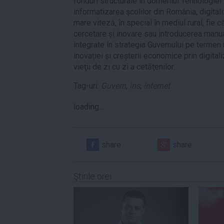
fonduri structurale în domeniul Tehnologiei 
informatizarea școlilor din România, digitali
mare viteză, în special în mediul rural, fie c
cercetare și inovare sau introducerea manual
integrate în strategia Guvernului pe termen 
inovației și creșterii economice prin digital
vieţii de zi cu zi a cetăţenilor.
Tag-uri:
Guvern
,
ins
,
internet
loading...
share
share
Ştirile orei