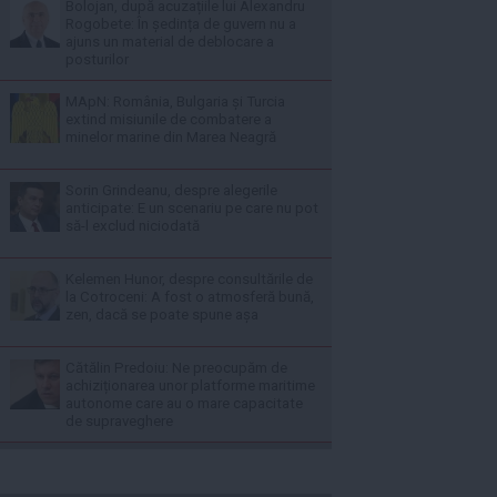
Bolojan, după acuzațiile lui Alexandru
Rogobete: În ședința de guvern nu a
ajuns un material de deblocare a
posturilor
MApN: România, Bulgaria și Turcia
extind misiunile de combatere a
minelor marine din Marea Neagră
Sorin Grindeanu, despre alegerile
anticipate: E un scenariu pe care nu pot
să-l exclud niciodată
Kelemen Hunor, despre consultările de
la Cotroceni: A fost o atmosferă bună,
zen, dacă se poate spune așa
Cătălin Predoiu: Ne preocupăm de
achiziționarea unor platforme maritime
autonome care au o mare capacitate
de supraveghere