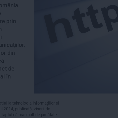
România.
e
re prin
n
i
nicațiilor,
or din
ea
rnet de
al în
iei la tehnologia informațiilor și
l 2014, publicată, vineri, de
vă faptul că mai mult de jumătate