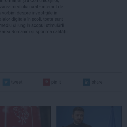
Informației și a Comunicațiilor,
zarea mediului rural - internet de
ă vorbim despre investițiile în
elor digitale în școli, toate sunt
mediu și lung în scopul stimulării
izarea României și sporirea calității
tweet
pin it
share