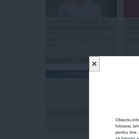
Ciprian Ciucu: Lucrările de
PSD: 
punere în siguranță a blocului
sunt o
din Rahova afectat de
de for
explozie durează circa 50 de
noast
zile
07 aug, 19:45
Citeşte mai departe
07 aug, 
×
ECONOMICA.NET
Citeşte mai departe
Obiectiv.info
folosesc te
pentru tine.
să folosim a