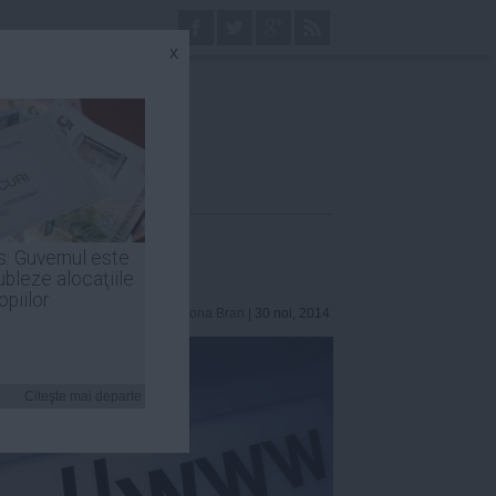
x
s: Guvernul este
ubleze alocaţiile
opiilor
Simona Bran
| 30 noi, 2014
Citeşte mai departe