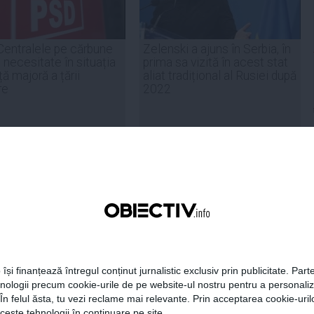
Centralele pe cărbune
Zelenski a ajuns în Serbia, în
 necesitate în situația
prima sa vizită în acest stat
ță majoră a țării
aliat tradițional al Rusiei după
re
2022
19:47
Citeşte mai departe
07 aug, 21:11
Citeşte mai departe
DAILYBUSINESS.RO
STIRIDESPORT.RO
Citeşte mai departe
Citeşte mai departe
 își finanțează întregul conținut jurnalistic exclusiv prin publicitate. Parte
hnologii precum cookie-urile de pe website-ul nostru pentru a personali
 În felul ăsta, tu vezi reclame mai relevante. Prin acceptarea cookie-urilo
ceste tehnologii în continuare pe site.