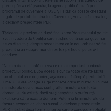
discuţie. Întâi, important este să ne raportăm la agenda de
preocupări a cetăţeanului, la agenda politică fixată prin
programul de guvernare al USL. Şi, sigur că aceste chestiuni
legate de portofolii, structura Guvernului, vor veni în urma lor',
a declarat preşedintele PLR.
Tăriceanu a precizat că după finalizarea 'documentului politic'
avut în vedere de Coaliţia care susţine continuarea guvernării
se va discuta şi despre necesitatea ca în noul cabinet să fie
prezent şi un vicepremier din partea partidului pe care-l
conduce.
"Noi am discutat astăzi ceea ce e mai important, conţinutul
proiectului politic. După aceea, sigur că toate aceste lucruri
fac obiectul unor negocieri, aşa cum se întâmplă peste tot în
lume. PLR are vocaţie să gestioneze orice minister, nu numai
ministerele economice, sunt şi alte ministere din toate
domeniile. Nu există, dacă vreţi neapărat, o preferinţă
exclusivă către aceste domenii. Putem şi la ministerele de
factură economică, dar nu numai', a declarat preşedintele
PLR, întrebat dacă formaţiunea pe care o conduce a solicitat