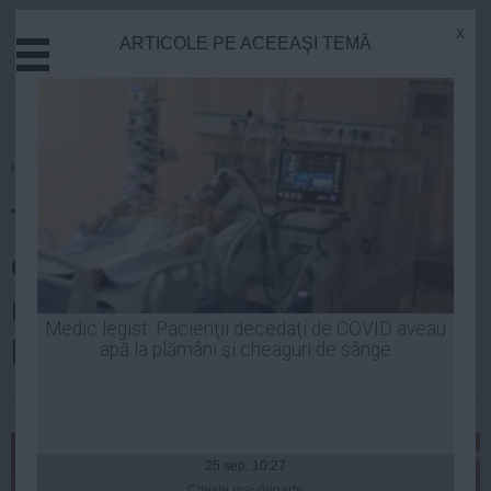
x
ARTICOLE PE ACEEAŞI TEMĂ
Actual
Economie
Justitie
Externe
Homepage
»
Politica
Educatie
Tăriceanu: PLR susţine
Sanatate
Stiinta
continuarea guvernării şi
Tehnologie
realizarea unui plan de acţiune
Cultura
Medic legist: Pacienţii decedaţi de COVID aveau
bazat pe programul USL
apă la plămâni şi cheaguri de sânge
Mediu
Life
Laurentiu Panait
| 02 dec, 2014
Politica
Guvern
25 sep, 10:27
Citeşte mai departe