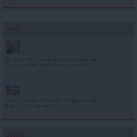
Opinii
Florin Cîţu: PSD nu pierde nicio situaţie să-i arate lui
Putin că îi susţine agenda de aici de la Bucureşti
Consiliul Concurenţei: Doar 40% din calea ferată din
România este electrificată
b365.ro