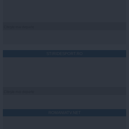
Citeşte mai departe
STIRIDESPORT.RO
Citeşte mai departe
ROMANIATV.NET