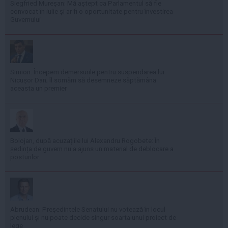
Siegfried Mureșan: Mă aștept ca Parlamentul să fie
convocat în iulie și ar fi o oportunitate pentru învestirea
Guvernului
Simion: Începem demersurile pentru suspendarea lui
Nicușor Dan; îl somăm să desemneze săptămâna
aceasta un premier
Bolojan, după acuzațiile lui Alexandru Rogobete: În
ședința de guvern nu a ajuns un material de deblocare a
posturilor
Abrudean: Președintele Senatului nu votează în locul
plenului și nu poate decide singur soarta unui proiect de
lege