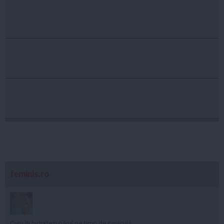
feminis.ro
Cum îți hidratezi părul pe timp de caniculă