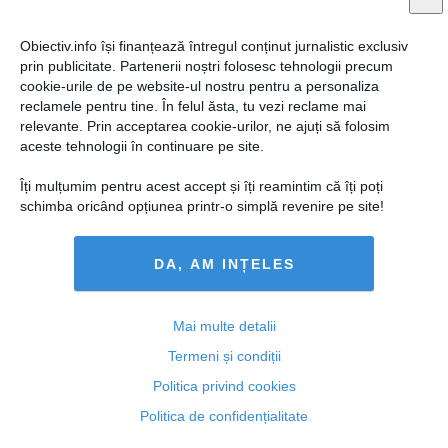
Obiectiv.info își finanțează întregul conținut jurnalistic exclusiv
prin publicitate. Partenerii noștri folosesc tehnologii precum
cookie-urile de pe website-ul nostru pentru a personaliza
reclamele pentru tine. În felul ăsta, tu vezi reclame mai
relevante. Prin acceptarea cookie-urilor, ne ajuți să folosim
aceste tehnologii în continuare pe site.
Tăriceanu vrea ministerul Finanţelor sau Economiei
Îți mulțumim pentru acest accept și îți reamintim că îți poți
schimba oricând opțiunea printr-o simplă revenire pe site!
DA, AM INȚELES
02 dec, 2014
Citeşte mai departe
Mai multe detalii
Termeni și condiții
Politica privind cookies
Politica de confidențialitate