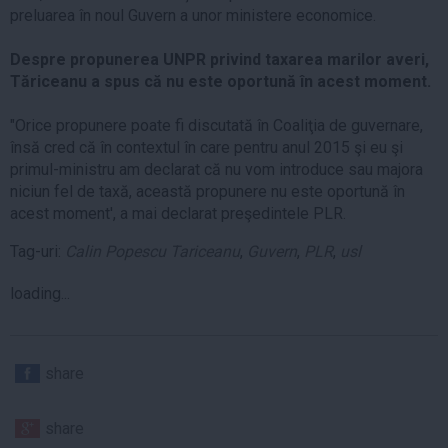
preluarea în noul Guvern a unor ministere economice.
Despre propunerea UNPR privind taxarea marilor averi,
Tăriceanu a spus că nu este oportună în acest moment.
"Orice propunere poate fi discutată în Coaliţia de guvernare,
însă cred că în contextul în care pentru anul 2015 şi eu şi
primul-ministru am declarat că nu vom introduce sau majora
niciun fel de taxă, această propunere nu este oportună în
acest moment', a mai declarat preşedintele PLR.
Tag-uri:
Calin Popescu Tariceanu
,
Guvern
,
PLR
,
usl
loading...
share
share