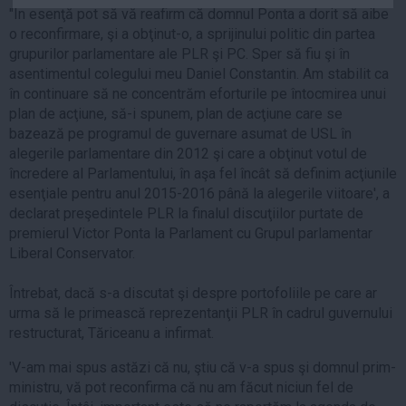
"În esenţă pot să vă reafirm că domnul Ponta a dorit să aibe
Auto
o reconfirmare, şi a obţinut-o, a sprijinului politic din partea
Sport
grupurilor parlamentare ale PLR şi PC. Sper să fiu şi în
asentimentul colegului meu Daniel Constantin. Am stabilit ca
Handbal
în continuare să ne concentrăm eforturile pe întocmirea unui
Box
plan de acţiune, să-i spunem, plan de acţiune care se
bazează pe programul de guvernare asumat de USL în
Baschet
alegerile parlamentare din 2012 şi care a obţinut votul de
Tenis
încredere al Parlamentului, în aşa fel încât să definim acţiunile
Alte sporturi
esenţiale pentru anul 2015-2016 până la alegerile viitoare', a
declarat preşedintele PLR la finalul discuţiilor purtate de
Life
premierul Victor Ponta la Parlament cu Grupul parlamentar
Funny
Liberal Conservator.
Travel
Întrebat, dacă s-a discutat şi despre portofoliile pe care ar
Stil de viata
urma să le primească reprezentanţii PLR în cadrul guvernului
restructurat, Tăriceanu a infirmat.
'V-am mai spus astăzi că nu, ştiu că v-a spus şi domnul prim-
ministru, vă pot reconfirma că nu am făcut niciun fel de