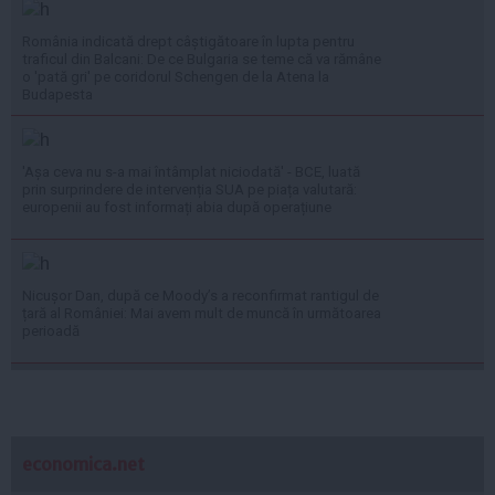
România indicată drept câștigătoare în lupta pentru
traficul din Balcani: De ce Bulgaria se teme că va rămâne
o 'pată gri' pe coridorul Schengen de la Atena la
Budapesta
'Așa ceva nu s-a mai întâmplat niciodată' - BCE, luată
prin surprindere de intervenția SUA pe piața valutară:
europenii au fost informați abia după operațiune
Nicușor Dan, după ce Moody’s a reconfirmat rantigul de
țară al României: Mai avem mult de muncă în următoarea
perioadă
economica.net