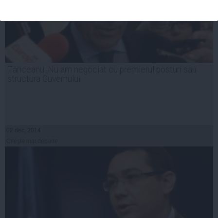
Tăriceanu: Nu am negociat cu premierul posturi sau
structura Guvernului
02 dec, 2014
Citeşte mai departe