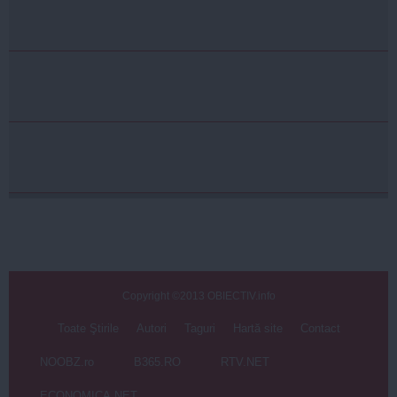
Copyright ©2013 OBIECTIV.info
Toate Ştirile
Autori
Taguri
Hartă site
Contact
NOOBZ.ro
B365.RO
RTV.NET
ECONOMICA.NET