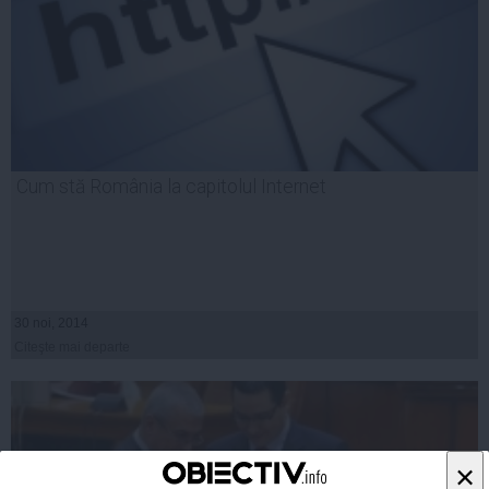
Cum stă România la capitolul Internet
30 noi, 2014
Citeşte mai departe
×