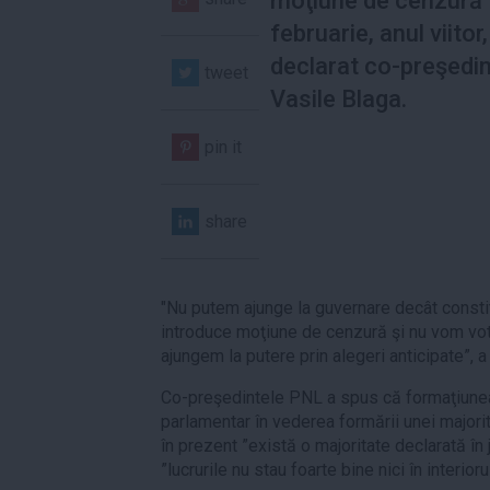
moţiune de cenzură 
februarie, anul viitor,
declarat co-preşedi
tweet
Vasile Blaga.
pin it
share
"Nu putem ajunge la guvernare decât consti
introduce moţiune de cenzură şi nu vom vota
ajungem la putere prin alegeri anticipate”, 
Co-preşedintele PNL a spus că formaţiune
parlamentar în vederea formării unei majorită
în prezent ”există o majoritate declarată în j
”lucrurile nu stau foarte bine nici în interioru