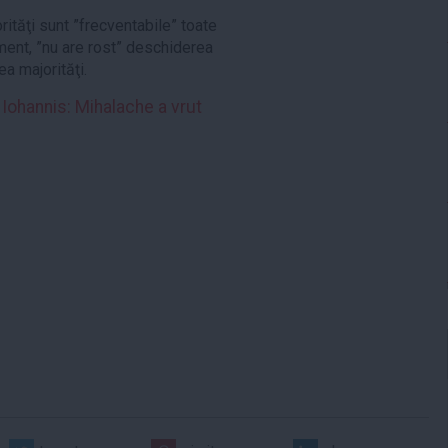
ităţi sunt ”frecventabile” toate
ment, ”nu are rost” deschiderea
a majorităţi.
i Iohannis: Mihalache a vrut