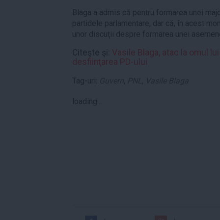
Blaga a admis că pentru formarea unei major
partidele parlamentare, dar că, în acest mo
unor discuţii despre formarea unei asemene
Citeşte şi:
Vasile Blaga, atac la omul lu
desfiinţarea PD-ului
Tag-uri:
Guvern
,
PNL
,
Vasile Blaga
loading...