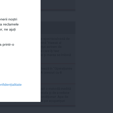
nerii noștri
za reclamele
stiripesurse.ro
r, ne ajuți
VIDEO O destinație spectaculoasă de
vacanță, supranumită ”Hawaii al
a printr-o
Europei” oferă prețuri extrem de
atractive și peisaje care îți taie
răsuflarea: Muntele și marea se îmbină
perfect aici
Radu Miruță raportează în ”Operațiunea
barja pe Dunăre”: A crescut cu 8
centimetri
nfidențialitate
Cercetătorii au găsit o metodă inedită
de a combate canicula și de a reduce
folosirea aerului condiționat: Apa de
ploaie colectată de pe acoperișuri