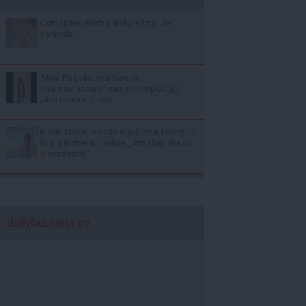
Cum îți hidratezi părul pe timp de
caniculă
Alina Pușcău, mărturisire
cutremurătoare înainte de operație:
„Am cancer la sân”
Florin Ristei, reacție după ce a fost pus
la zid în mediul online: „Am răspuns cu
o statistică”
dailybusiness.ro