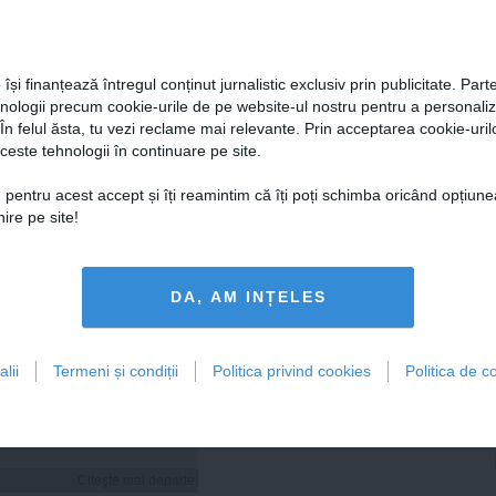
 își finanțează întregul conținut jurnalistic exclusiv prin publicitate. Parte
Citeşte mai departe
Citeşte mai departe
hnologii precum cookie-urile de pe website-ul nostru pentru a personali
 În felul ăsta, tu vezi reclame mai relevante. Prin acceptarea cookie-urilo
ceste tehnologii în continuare pe site.
 pentru acest accept și îți reamintim că îți poți schimba oricând opțiune
FEMINIS.RO
ire pe site!
DA, AM INȚELES
i hidratezi părul pe
de caniculă
lii
Termeni și condiții
Politica privind cookies
Politica de co
Citeşte mai departe