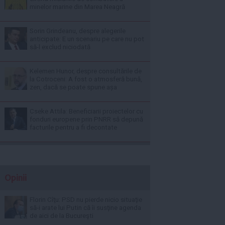
minelor marine din Marea Neagră
Sorin Grindeanu, despre alegerile
anticipate: E un scenariu pe care nu pot
să-l exclud niciodată
Kelemen Hunor, despre consultările de
la Cotroceni: A fost o atmosferă bună,
zen, dacă se poate spune așa
Cseke Attila: Beneficiarii proiectelor cu
fonduri europene prin PNRR să depună
facturile pentru a fi decontate
Opinii
Florin Cîţu: PSD nu pierde nicio situaţie
să-i arate lui Putin că îi susţine agenda
de aici de la Bucureşti