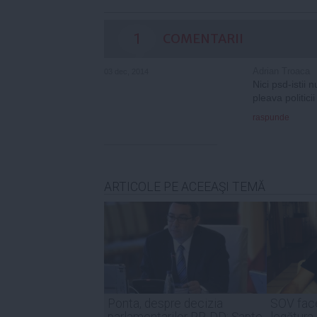
1
COMENTARII
Adrian Troaca
03 dec, 2014
Nici psd-istii 
pleava politici
raspunde
ARTICOLE PE ACEEAŞI TEMĂ
Ponta, despre decizia
SOV face
parlamentarilor PP-DD: Şapte
legătura