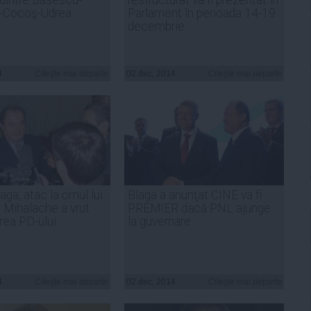
-Cocoş-Udrea
Parlament în perioada 14-19
decembrie
4
Citeşte mai departe
02 dec, 2014
Citeşte mai departe
aga, atac la omul lui
Blaga a anunţat CINE va fi
: Mihalache a vrut
PREMIER dacă PNL ajunge
area PD-ului
la guvernare
4
Citeşte mai departe
02 dec, 2014
Citeşte mai departe