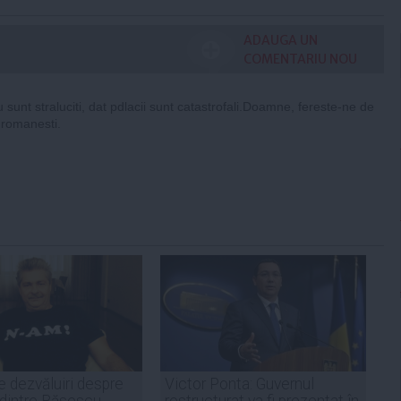
ADAUGA UN
COMENTARIU NOU
nu sunt straluciti, dat pdlacii sunt catastrofali.Doamne, fereste-ne de
i romanesti.
 dezvăluiri despre
Victor Ponta: Guvernul
 dintre Băsescu-
restructurat va fi prezentat în