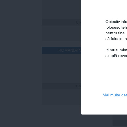
Obiectiv.info
Citeşte mai departe
folosesc te
pentru tine.
să folosim a
Îți mulțumim
ROMANIATV.NET
simplă reven
Citeşte mai departe
Cum îț
timp 
Mai multe deta