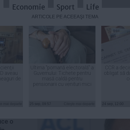
a
Economie
Sport
Life
ARTICOLE PE ACEEAŞI TEMĂ
ota bugetul. După 1 februarie in
cienţii
Ultima "pomană electorală" a
CCR a deci
ID aveau
Guvernului: Tichete pentru
obligat să d
heaguri de
masă caldă pentru
c
pensionarii cu venituri mici
va
te mai departe
25 sep, 09:57
Citeşte mai departe
24 sep, 12:00
 de stat
uce o