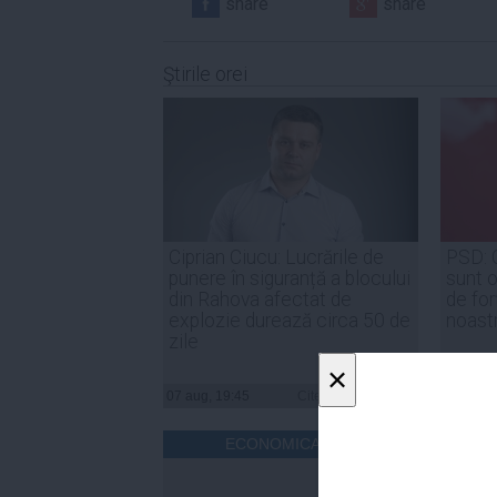
share
share
Ştirile orei
Ciprian Ciucu: Lucrările de
PSD: 
punere în siguranță a blocului
sunt o
din Rahova afectat de
de for
explozie durează circa 50 de
noast
zile
×
07 aug, 19:45
Citeşte mai departe
07 aug, 
ECONOMICA.NET