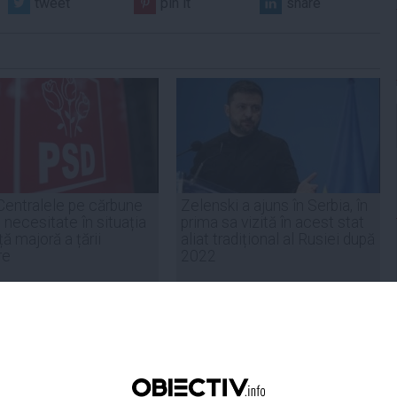
tweet
pin it
share
Centralele pe cărbune
Zelenski a ajuns în Serbia, în
 necesitate în situația
prima sa vizită în acest stat
ță majoră a țării
aliat tradițional al Rusiei după
re
2022
19:47
Citeşte mai departe
07 aug, 21:11
Citeşte mai departe
DAILYBUSINESS.RO
STIRIDESPORT.RO