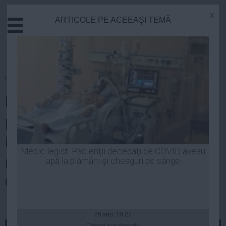
x
ARTICOLE PE ACEEAŞI TEMĂ
Actual
Economie
Justitie
Externe
Homepage
»
Politica
Educatie
Dacian Cioloș, ANUNȚ după
Sanatate
Stiinta
prima ședință de guvern
Tehnologie
informală: Bani în plus pentru
Cultura
Medic legist: Pacienţii decedaţi de COVID aveau
medici după tragedia de la
apă la plămâni şi cheaguri de sânge
Mediu
Life
Colectiv
Politica
Laurentiu Panait
| 21 noi, 15:01
Guvern
25 sep, 10:27
Citeşte mai departe