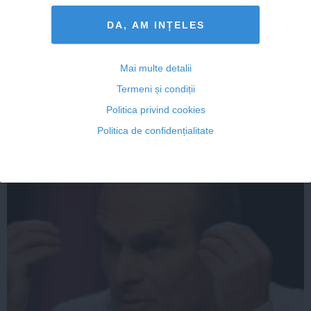
DA, AM INȚELES
Premierul Cioloș a avut o convorbire telefonică cu
președintele Republicii Moldova, Nicolae Timofti
Mai multe detalii
Termeni și condiții
Politica privind cookies
20 noi, 23:32
Politica de confidențialitate
Citeşte mai departe