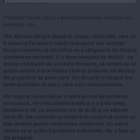
romaniatv.net.
Auto
Sport
Premierul Dacian Cioloș a anunţat principalele obiective ale
guvernului său.
Handbal
"Am discutat despre planul de acțiuni sectoriale, care va
Box
fi depus la Parlament odată cu bugetul. Am solicitat
Baschet
fiecărui ministru să identifice ce e obligatoriu de făcut în
Tenis
următoarea perioadă. O a doua categorii de decizii - ce
anume continuăm din proiecte începute, să vedem ce ne
Alte sporturi
putem asuma și în al treilea rând ce proiecte noi decurg
Life
din programul de guvernare. Am discutat și despre trei
teme prioritare de lucru, care sunt multisectoriale.
Funny
Travel
Am sugerat să lucrăm pe o temă privind dezvoltarea
economică, reforma administrației şi o a treia temă,
Stil de viata
România în UE, ce așteptăm noi de la UE și ce aducem
noi în UE. Am convenit cu miniștrii de resort să existe un
plan detaliat pentru securitatea cetățenilor. Nu există
semne că ar putea fi probleme în România, dar e bine să
fim pregătiți.