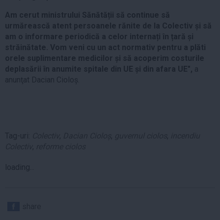
Am cerut ministrului Sănătății să continue să
urmărească atent persoanele rănite de la Colectiv și să
am o informare periodică a celor internați în țară și
străinătate. Vom veni cu un act normativ pentru a plăti
orele suplimentare medicilor și să acoperim costurile
deplasării în anumite spitale din UE și din afara UE",
a
anunţat Dacian Cioloș.
Tag-uri:
Colectiv
,
Dacian Cioloș
,
guvernul ciolos
,
incendiu
Colectiv
,
reforme ciolos
loading...
share