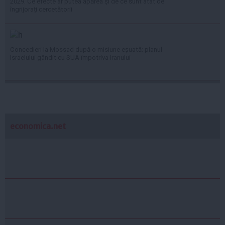
2029. Ce efecte ar putea apărea și de ce sunt atât de
îngrijorați cercetătorii
Concedieri la Mossad după o misiune eșuată: planul
Israelului gândit cu SUA împotriva Iranului
economica.net