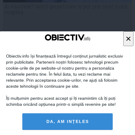
Ai insomnie? Iată 6 greşeli care te pot ţine treaz toată
noaptea
×
28 mar, 2014
Citeşte mai departe
Obiectiv.info își finanțează întregul conținut jurnalistic exclusiv
prin publicitate. Partenerii noștri folosesc tehnologii precum
cookie-urile de pe website-ul nostru pentru a personaliza
reclamele pentru tine. În felul ăsta, tu vezi reclame mai
relevante. Prin acceptarea cookie-urilor, ne ajuți să folosim
aceste tehnologii în continuare pe site.
Îți mulțumim pentru acest accept și îți reamintim că îți poți
schimba oricând opțiunea printr-o simplă revenire pe site!
DA, AM INȚELES