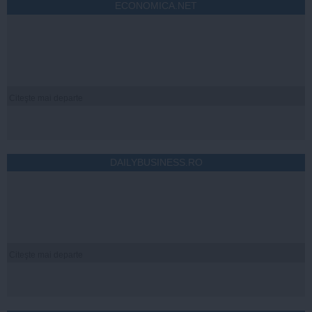
ECONOMICA.NET
Citeşte mai departe
DAILYBUSINESS.RO
Citeşte mai departe