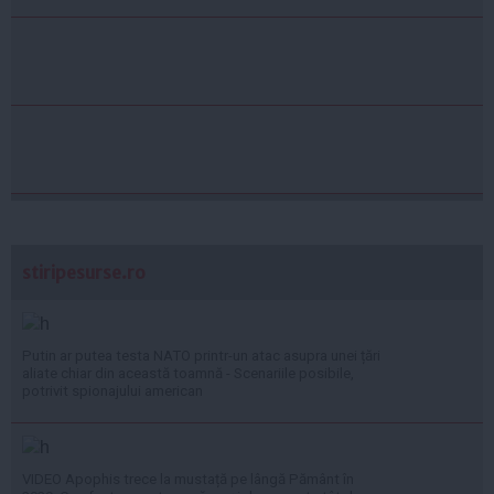
stiripesurse.ro
Putin ar putea testa NATO printr-un atac asupra unei țări
aliate chiar din această toamnă - Scenariile posibile,
potrivit spionajului american
VIDEO Apophis trece la mustață pe lângă Pământ în