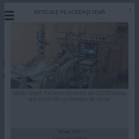
x
ARTICOLE PE ACEEAŞI TEMĂ
Actual
Economie
Justitie
Externe
Homepage
»
Stiinta
Educatie
De ce tresărim înainte de a
Sanatate
Stiinta
adormi
Tehnologie
Cultura
Andreea Mihai
| 08 iun, 2014
Medic legist: Pacienţii decedaţi de COVID aveau
apă la plămâni şi cheaguri de sânge
Mediu
Life
Politica
Guvern
25 sep, 10:27
Citeşte mai departe