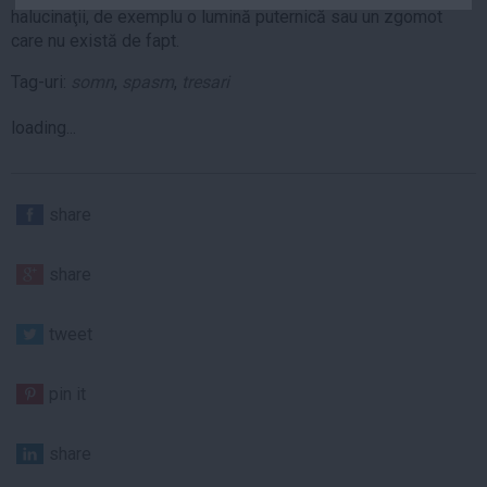
halucinaţii, de exemplu o lumină puternică sau un zgomot
Auto
care nu există de fapt.
Sport
Tag-uri:
somn
,
spasm
,
tresari
Handbal
loading...
Box
Baschet
Tenis
share
Alte sporturi
Life
share
Funny
tweet
Travel
Stil de viata
pin it
share