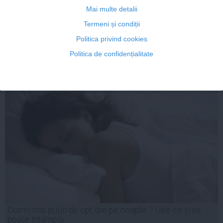
Cum să slăbeşti dormind şi mâncând clătite
Mai multe detalii
Termeni și condiții
Politica privind cookies
Politica de confidențialitate
02 apr, 2014
Citeşte mai departe
Dormi mai puţin de opt ore pe noapte ? Uite ce ţi se
poate întâmpla