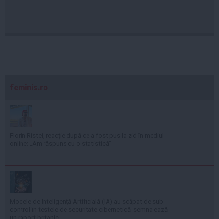
feminis.ro
Florin Ristei, reacție după ce a fost pus la zid în mediul
online: „Am răspuns cu o statistică”
Modele de Inteligență Artificială (IA) au scăpat de sub
control în testele de securitate cibernetică, semnalează
un raport britanic