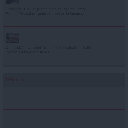
Florin Cîţu: PSD nu pierde nicio situaţie să-i arate lui
Putin că îi susţine agenda de aici de la Bucureşti
Consiliul Concurenţei: Doar 40% din calea ferată din
România este electrificată
b365.ro