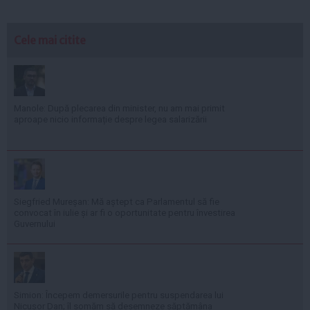
Cele mai citite
Manole: După plecarea din minister, nu am mai primit
aproape nicio informație despre legea salarizării
Siegfried Mureșan: Mă aștept ca Parlamentul să fie
convocat în iulie și ar fi o oportunitate pentru învestirea
Guvernului
Simion: Începem demersurile pentru suspendarea lui
Nicușor Dan; îl somăm să desemneze săptămâna