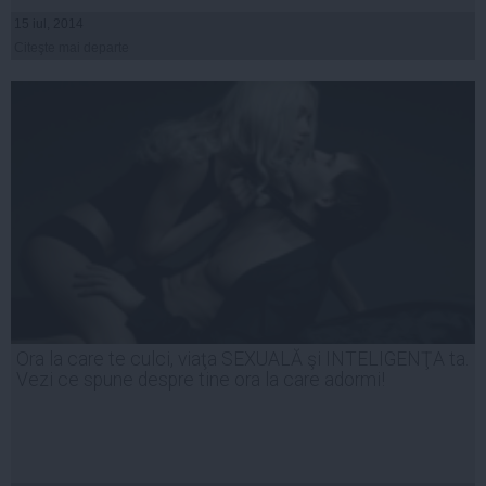
15 iul, 2014
Citeşte mai departe
Ora la care te culci, viaţa SEXUALĂ şi INTELIGENŢA ta.
Vezi ce spune despre tine ora la care adormi!