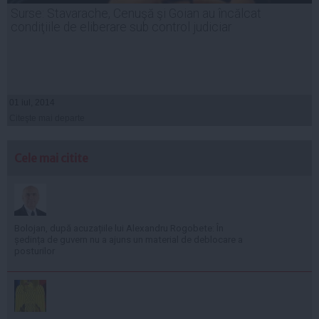
Surse: Stavarache, Cenuşă şi Goian au încălcat
condiţiile de eliberare sub control judiciar
01 iul, 2014
Citeşte mai departe
Cele mai citite
Bolojan, după acuzațiile lui Alexandru Rogobete: În
ședința de guvern nu a ajuns un material de deblocare a
posturilor