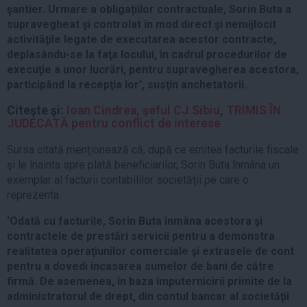
şantier. Urmare a obligaţiilor contractuale, Sorin Buta a
supravegheat şi controlat în mod direct şi nemijlocit
activităţile legate de executarea acestor contracte,
deplasându-se la faţa locului, în cadrul procedurilor de
execuţie a unor lucrări, pentru supravegherea acestora,
participând la recepţia lor', susţin anchetatorii.
Citeşte şi:
Ioan Cindrea, şeful CJ Sibiu, TRIMIS ÎN
JUDECATĂ pentru conflict de interese
Sursa citată menţionează că, după ce emitea facturile fiscale
şi le înainta spre plată beneficiarilor, Sorin Buta înmâna un
exemplar al facturii contabililor societăţii pe care o
reprezenta.
'Odată cu facturile, Sorin Buta înmâna acestora şi
contractele de prestări servicii pentru a demonstra
realitatea operaţiunilor comerciale şi extrasele de cont
pentru a dovedi încasarea sumelor de bani de către
firmă. De asemenea, în baza împuternicirii primite de la
administratorul de drept, din contul bancar al societăţii