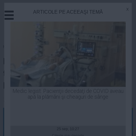
x
ARTICOLE PE ACEEAŞI TEMĂ
Actual
Economie
Justitie
Externe
Homepage
»
Politica
Educatie
Fostul deputat PDL Sorin Buta,
Sanatate
Stiinta
trimis în judecată de procurorii
Tehnologie
DNA
Cultura
Medic legist: Pacienţii decedaţi de COVID aveau
apă la plămâni şi cheaguri de sânge
Mediu
Constantin Andrei
| 27 iun, 2014
Life
Politica
Guvern
25 sep, 10:27
Citeşte mai departe