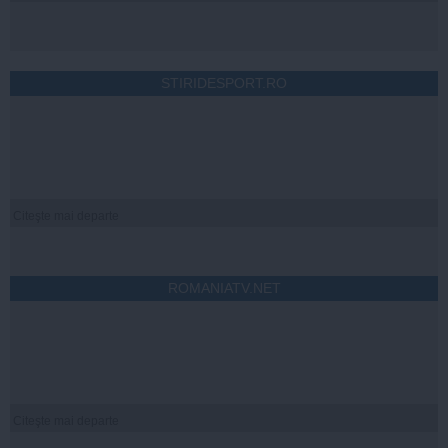
STIRIDESPORT.RO
Citeşte mai departe
ROMANIATV.NET
Citeşte mai departe