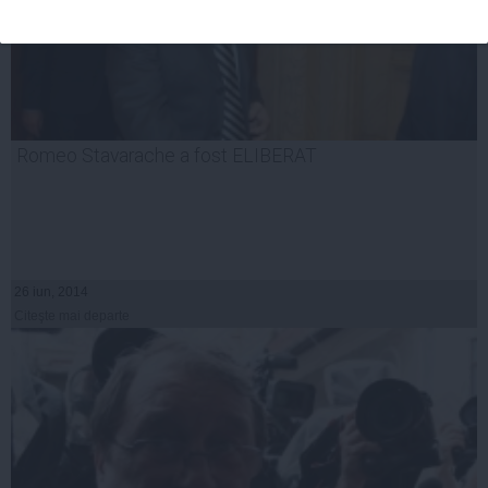
Romeo Stavarache a fost ELIBERAT
26 iun, 2014
Citeşte mai departe