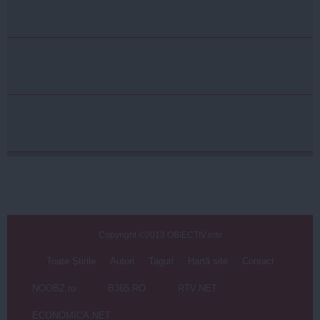
Copyright ©2013 OBIECTIV.info
Toate Ştirile
Autori
Taguri
Hartă site
Contact
NOOBZ.ro
B365.RO
RTV.NET
ECONOMICA.NET