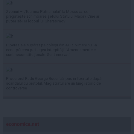
Zvonuri – „Toamna Patriarhului” la Moscova: se
pregătește schimbarea șefului Statului Major? Cine ar
putea să-i ia locoul lui Gherasimov
Piperea s-a supărat pe colegii din AUR. Nimeni nu i-a
cerut părerea pe Legea integrității: 'Amendamentele
sunt neconstituționale. Sunt enervat'
Procurorul Radu George Bucurică, pus în libertate după
scandalul cu pistolul. Magistratul are un lung istoric de
controverse
economica.net