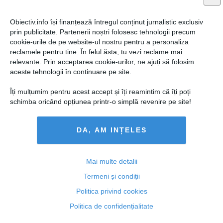
Obiectiv.info își finanțează întregul conținut jurnalistic exclusiv
prin publicitate. Partenerii noștri folosesc tehnologii precum
cookie-urile de pe website-ul nostru pentru a personaliza
reclamele pentru tine. În felul ăsta, tu vezi reclame mai
relevante. Prin acceptarea cookie-urilor, ne ajuți să folosim
aceste tehnologii în continuare pe site.
Ginerele lui Bercea Mondial rămâne în arest
Îți mulțumim pentru acest accept și îți reamintim că îți poți
schimba oricând opțiunea printr-o simplă revenire pe site!
DA, AM INȚELES
26 iun, 2014
Citeşte mai departe
Mai multe detalii
Termeni și condiții
Politica privind cookies
Politica de confidențialitate