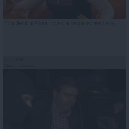
Consilierul lui Ponta: Kovesi ar trebui declarată erou
27 iun, 2014
Citeşte mai departe