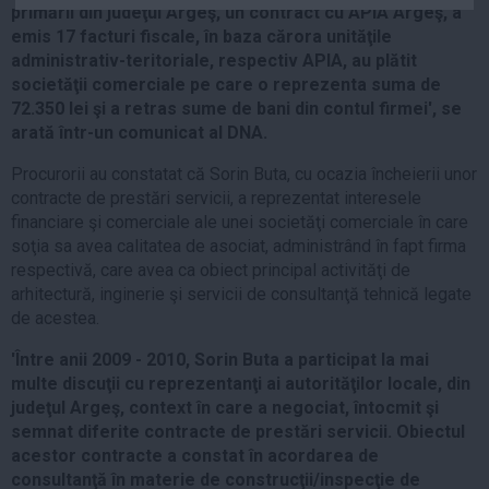
primării din judeţul Argeş, un contract cu APIA Argeş, a
Auto
emis 17 facturi fiscale, în baza cărora unităţile
Sport
administrativ-teritoriale, respectiv APIA, au plătit
societăţii comerciale pe care o reprezenta suma de
Handbal
72.350 lei şi a retras sume de bani din contul firmei', se
Box
arată într-un comunicat al DNA.
Baschet
Procurorii au constatat că Sorin Buta, cu ocazia încheierii unor
Tenis
contracte de prestări servicii, a reprezentat interesele
financiare şi comerciale ale unei societăţi comerciale în care
Alte sporturi
soţia sa avea calitatea de asociat, administrând în fapt firma
Life
respectivă, care avea ca obiect principal activităţi de
arhitectură, inginerie şi servicii de consultanţă tehnică legate
Funny
de acestea.
Travel
'Între anii 2009 - 2010, Sorin Buta a participat la mai
Stil de viata
multe discuţii cu reprezentanţi ai autorităţilor locale, din
judeţul Argeş, context în care a negociat, întocmit şi
semnat diferite contracte de prestări servicii. Obiectul
acestor contracte a constat în acordarea de
consultanţă în materie de construcţii/inspecţie de