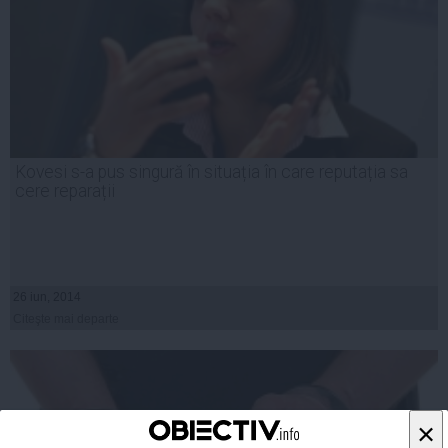
Kovesi s-a pus singură în situația în care reputația sa
cere reparații
26 iun, 2014
Citeşte mai departe
×