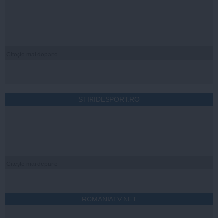
Citeşte mai departe
STIRIDESPORT.RO
Citeşte mai departe
ROMANIATV.NET