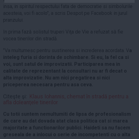
Auto
insa, in spiritul respectului fata de democratie si simbolurile
acesteia, voi fi acolo", a scris Despot pe Facebook in jurul
Sport
pranzului.
Handbal
In prima fază solistul truperi Viţa de Vie a refuzat să fie
Box
vocea tinerilor din stradă.
Baschet
"Va multumesc pentru sustinerea si increderea acordata. V
a
Tenis
inteleg furia si dorinta de schimbare. Si eu, la fel ca si
voi, sunt satul de improvizatii. Participarea mea in
Alte sporturi
calitate de reprezentant la consultari nu ar fi decat o
Life
alta improvizatie. Nu am nici pregatirea si nici
priceperea necesara pentru asa ceva.
Funny
Travel
Citeşte şi:
Klaus Iohannis, chemat în stradă pentru a
afla doleanţele tinerilor
Stil de viata
Cu totii suntem nemultumiti de lipsa de profesionalism
de care au dat dovada atat clasa politica cat si marea
majoritate a functionarilor publici. Haideti sa nu facem
greseala de a inlocui o serie de incompetenti cu o alta