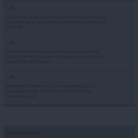
Nicușor Dan, după ce Moody’s a reconfirmat rantigul de
țară al României: Mai avem mult de muncă în următoarea
perioadă
Ministerul Finanțelor, după ce Moody’s a reconfirmat
ratingul României: Măsurile fiscale au fost realizate mai
rapid decât se anticipase
BREAKING România trece și examenul Moody’s: Se
păstrează ratingul de țară și se evită la mustață
plasarea în ”junk”
economica.net