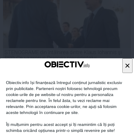
STENOGRAME din întâlnirea dintre Klaus Iohannis şi
PSD. Ce i-a propus Dragnea preşedintelui
×
Obiectiv.info își finanțează întregul conținut jurnalistic exclusiv
prin publicitate. Partenerii noștri folosesc tehnologii precum
05 noi, 18:17
cookie-urile de pe website-ul nostru pentru a personaliza
Citeşte mai departe
reclamele pentru tine. În felul ăsta, tu vezi reclame mai
relevante. Prin acceptarea cookie-urilor, ne ajuți să folosim
aceste tehnologii în continuare pe site.
Îți mulțumim pentru acest accept și îți reamintim că îți poți
schimba oricând opțiunea printr-o simplă revenire pe site!