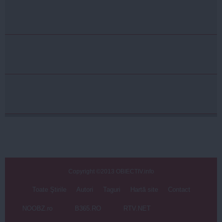
Copyright ©2013 OBIECTIV.info
Toate Ştirile
Autori
Taguri
Hartă site
Contact
NOOBZ.ro
B365.RO
RTV.NET