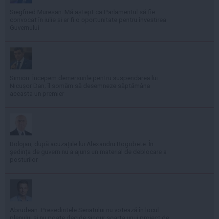
Siegfried Mureșan: Mă aștept ca Parlamentul să fie
convocat în iulie și ar fi o oportunitate pentru învestirea
Guvernului
Simion: Începem demersurile pentru suspendarea lui
Nicușor Dan; îl somăm să desemneze săptămâna
aceasta un premier
Bolojan, după acuzațiile lui Alexandru Rogobete: În
ședința de guvern nu a ajuns un material de deblocare a
posturilor
Abrudean: Președintele Senatului nu votează în locul
plenului și nu poate decide singur soarta unui proiect de