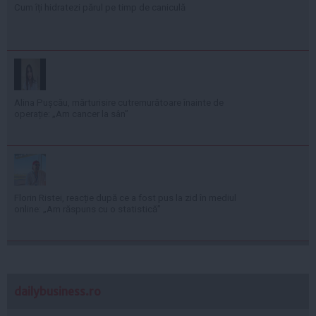
Cum îți hidratezi părul pe timp de caniculă
Alina Pușcău, mărturisire cutremurătoare înainte de
operație: „Am cancer la sân”
Florin Ristei, reacție după ce a fost pus la zid în mediul
online: „Am răspuns cu o statistică”
dailybusiness.ro