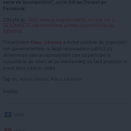
serie de incompetenti", scrie Adrian Despot pe
Facebook.
Citeşte şi:
ONG-urile și manifestanții, invitați să-și
DESEMNEZE reprezentanți pentru consultările cu
Iohannis
Președintele
Klaus Iohannis
a invitat coalițiile de organizații
non-guvernamentale cu largă recunoaștere publică să
desemneze câte un reprezentant care să participe la
consultările de vineri, iar pe manifestanți să facă propuneri în
acest sens până joi seara.
Tag-uri:
Adrian Despot
,
Klaus Iohannis
loading...
share
share