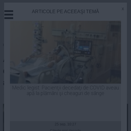
x
ARTICOLE PE ACEEAŞI TEMĂ
Actual
Economie
Justitie
Externe
Homepage
»
Politica
Educatie
Adrian Despot merge la
Sanatate
Stiinta
consultările cu Iohannis după ce
Tehnologie
a fost sunat de preşedinte
Cultura
Medic legist: Pacienţii decedaţi de COVID aveau
apă la plămâni şi cheaguri de sânge
Mediu
Laurentiu Panait
| 06 noi, 13:20
Life
Politica
Guvern
25 sep, 10:27
Citeşte mai departe