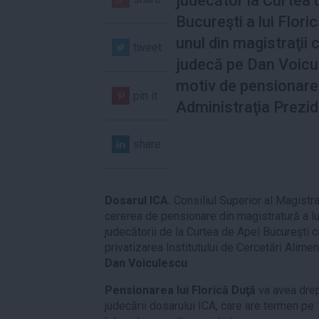
judecător la Curtea 
Bucureşti a lui Flori
unul din magistraţii c
tweet
judecă pe Dan Voicu
motiv de pensionare
pin it
Administraţia Prezid
share
Dosarul ICA.
Consiliul Superior al Magistrat
cererea de pensionare din magistratură a l
judecătorii de la Curtea de Apel Bucureşti 
privatizarea Institutului de Cercetări Alimen
Dan Voiculescu
.
Pensionarea lui Florică Duţă
va avea dre
judecării dosarului ICA, care are termen pe 