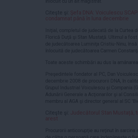
înlocuit cu un alt magistrat.
Citeşte şi:
Şefa DNA: Voiculescu SCAPĂ
condamnat până în luna decembrie
Iniţial, completul de judecată de la Curtea 
Florică Duţă şi Stan Mustaţă. Ultimul a fost 
de judecătoarea Luminiţa Cristiu-Ninu, însă
înlocuită de judecătoarea Carmen Constanţa
Toate aceste schimbări au dus la amânarea 
Preşedintele fondator al PC, Dan Voiculescu,
decembrie 2008 de procurorii DNA, în calita
Grupul Industrial Voiculescu şi Compania (
Adunării Generale a Acţionarilor şi al Consil
membru al AGA şi director general al SC 'Bi
Citeşte şi:
Judecătorul Stan Mustață, tr
arest
Procurorii anticorupţie au reţinut în sarcina 
de către o persoană care îndeplineşte o fun