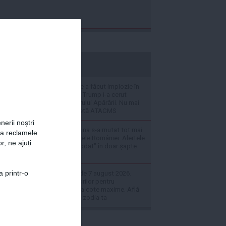
stiripesurse.ro
Penuria de muniție a făcut implozie în
conducerea SUA. Trump i-a cerut
explicații secretarului Apărării. Nu mai
există nici o rachetă ATACMS
nerii noștri
Războiul din Ucraina s-a mutat tot mai
za reclamele
aproape de granițele României. Alertele
r, ne ajuți
RO-Alert au "explodat" în doar șapte
luni
a printr-o
Horoscopul zilei de 7 august 2026.
Apetitul Săgetătorilor pentru
cunoaștere este la cote maxime. Află
ce se întâmplă cu zodia ta