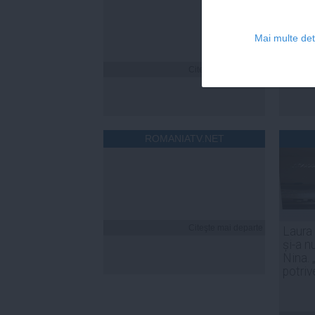
Mai multe deta
Citeşte mai departe
ROMANIATV.NET
Citeşte mai departe
Laura
și-a n
Nina. 
potriv