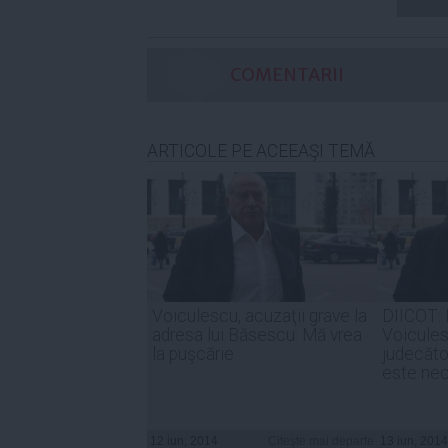
COMENTARII
ARTICOLE PE ACEEAŞI TEMĂ
Voiculescu, acuzaţii grave la
DIICOT: 
adresa lui Băsescu: Mă vrea
Voicules
la puşcărie
judecăto
este nec
12 iun, 2014
Citeşte mai departe
13 iun, 2014