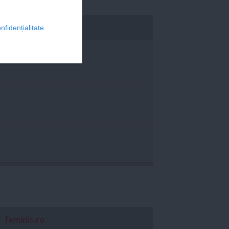
economica.net
nfidențialitate
feminis.ro