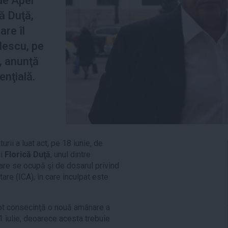
de Apel
că Duţă,
are îl
lescu, pe
, anunţă
enţială.
urii a luat act, pe 18 iunie, de
ui
Florică Duţă
, unul dintre
care se ocupă şi de dosarul privind
tare (ICA), în care inculpat este
pt consecinţă o nouă amânare a
1 iulie, deoarece acesta trebuie