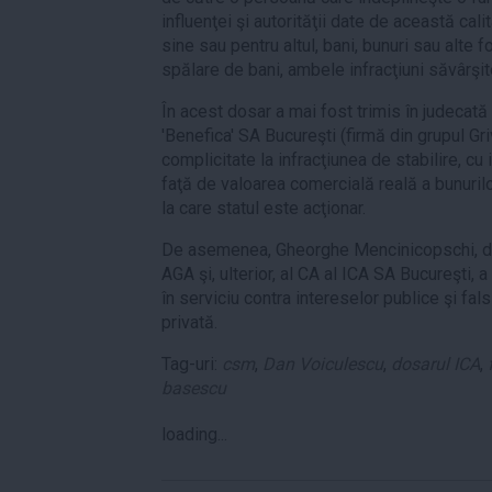
influenţei şi autorităţii date de această cali
sine sau pentru altul, bani, bunuri sau alte
spălare de bani, ambele infracţiuni săvârşit
În acest dosar a mai fost trimis în judecată
'Benefica' SA Bucureşti (firmă din grupul G
complicitate la infracţiunea de stabilire, cu 
faţă de valoarea comercială reală a bunuril
la care statul este acţionar.
De asemenea, Gheorghe Mencinicopschi, di
AGA şi, ulterior, al CA al ICA SA Bucureşti, 
în serviciu contra intereselor publice şi fal
privată.
Tag-uri:
csm
,
Dan Voiculescu
,
dosarul ICA
,
basescu
loading...