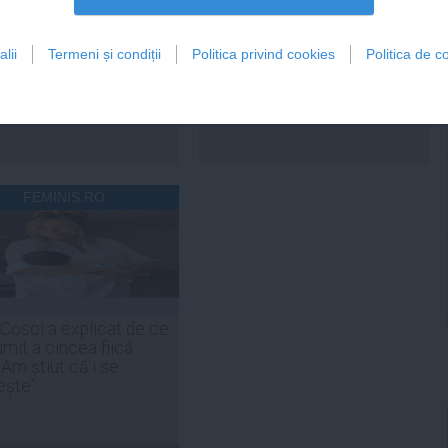
lii
Termeni și condiții
Politica privind cookies
Politica de co
Citeşte mai departe
Citeşte mai departe
FEMINIS.RO
 Cosoi a explicat de ce
umit a cincea fiică
„Am știut că i se
ește”