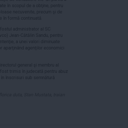
tate în scopul de a obţine, pentru
 foloase necuvenite, precum şi de
e în formă continuată.
 fostul administrator al SC
rivco) Jean-Cătălin Sandu, pentru
intenţie, a unei valori diminuate
or aparţinând agenţilor economici
rectorul general şi membru al
a fost trimis în judecată pentru abuz
s în înscrisuri sub semnătură
florica duta
,
Stan Mustata
,
traian