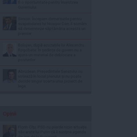
fi o oportunitate pentru învestirea
Guvernului
Simion: Începem demersurile pentru
suspendarea lui Nicușor Dan; îl somăm
să desemneze săptămâna aceasta un
premier
Bolojan, după acuzațiile lui Alexandru
Rogobete: În ședința de guvern nu a
ajuns un material de deblocare a
posturilor
Abrudean: Președintele Senatului nu
votează în locul plenului și nu poate
decide singur soarta unui proiect de
lege
Opinii
Florin Cîţu: PSD nu pierde nicio situaţie
să-i arate lui Putin că îi susţine agenda
de aici de la Bucureşti