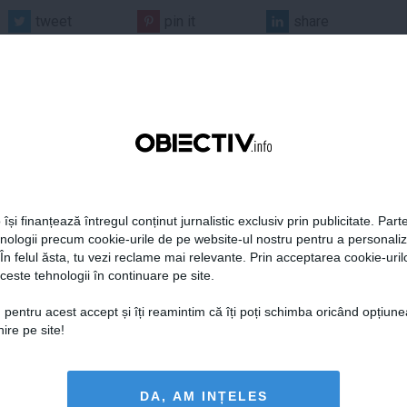
tweet
pin it
share
 își finanțează întregul conținut jurnalistic exclusiv prin publicitate. Parte
era preşedintelui
Tanczos Barna: Nu se poate
hnologii precum cookie-urile de pe website-ul nostru pentru a personali
r Dan îşi publică
exclude nicio variantă în
 În felul ăsta, tu vezi reclame mai relevante. Prin acceptarea cookie-urilo
aţiile de avere şi de
formarea guvernului; probabil
ceste tehnologii în continuare pe site.
ese
în două săptămâni o să avem
rezultate
 pentru acest accept și îți reamintim că îți poți schimba oricând opțiune
ire pe site!
18:49
Citeşte mai departe
05 aug, 18:46
Citeşte mai departe
DAILYBUSINESS.RO
STIRIDESPORT.RO
DA, AM INȚELES