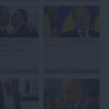
 Băsescu-Bercea.
TRAIAN BĂSESCU: Nu voi
ntrebări
DEMISIONA!
tare în dosarul
-Bercea
Citeşte mai departe
23 iun, 2014
Citeşte mai departe