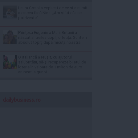
Laura Cosoi a explicat de ce și-a numit
a cincea fiică Nina. „Am știut că i se
potrivește”
Prinţesa Eugenie a Marii Britanii a
născut al treilea copil, o fetiţă: Suntem
absolut topiţi după micuţa noastră
O italiancă a reuşit, cu ajutorul
salubrităţii, să-şi recupereze biletul de
loterie în valoare de 1 milion de euro
aruncat la gunoi
dailybusiness.ro