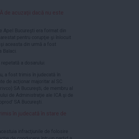
 de acuzaţii dacă nu este
de Apel Bucureşti era format din
arestat pentru corupţie şi înlocuit
 şi aceasta din urmă a fost
 Balaci.
repetată a dosarului.
 a fost trimis în judecată în
te de acţionar majoritar al SC
Grivco) SA Bucureşti, de membru al
iului de Administraţie ale ICA şi de
oprod' SA Bucureşti.
imis în judecată în stare de
acestuia infracţiunile de folosire
cţie de conducere într-un partid a