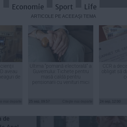
a
Economie
Sport
Life
ARTICOLE PE ACEEAŞI TEMĂ
în dosarul ICA, ieşit la pensie. Pr
cienţii
Ultima "pomană electorală" a
CCR a deci
ID aveau
Guvernului: Tichete pentru
obligat să d
heaguri de
masă caldă pentru
c
pensionarii cu venituri mici
 Băsescu
a
te mai departe
25 sep, 09:57
Citeşte mai departe
24 sep, 12:00
 privind
a de