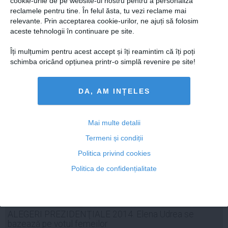
cookie-urile de pe website-ul nostru pentru a personaliza
Dreapta va pierde din nou în Capitală
reclamele pentru tine. În felul ăsta, tu vezi reclame mai
relevante. Prin acceptarea cookie-urilor, ne ajuți să folosim
aceste tehnologii în continuare pe site.
Îți mulțumim pentru acest accept și îți reamintim că îți poți
schimba oricând opțiunea printr-o simplă revenire pe site!
21 oct, 2014
Citeşte mai departe
DA, AM INȚELES
Mai multe detalii
Termeni și condiții
Politica privind cookies
Politica de confidențialitate
ALEGERI PREZIDENŢIALE 2014. Elena Udrea se
bazează pe votul femeilor