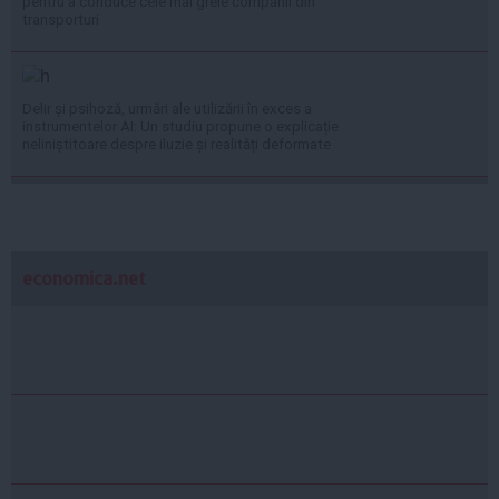
pentru a conduce cele mai grele companii din
transporturi
Delir și psihoză, urmări ale utilizării în exces a
instrumentelor AI: Un studiu propune o explicație
neliniștitoare despre iluzie și realități deformate
economica.net