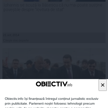
Iohannis se scuză la Băsescu că nu mai poate susține
poveștile despre ”lovitura de stat”
21 oct, 2014
Citeşte mai departe
×
Obiectiv.info își finanțează întregul conținut jurnalistic exclusiv
prin publicitate. Partenerii noștri folosesc tehnologii precum