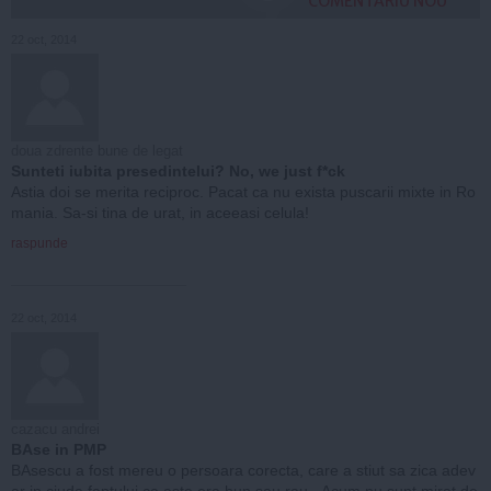
COMENTARIU NOU
22 oct, 2014
doua zdrente bune de legat
Sunteti iubita presedintelui? No, we just f*ck
Astia doi se merita reciproc. Pacat ca nu exista puscarii mixte in Ro
mania. Sa-si tina de urat, in aceeasi celula!
raspunde
22 oct, 2014
cazacu andrei
BAse in PMP
BAsescu a fost mereu o persoara corecta, care a stiut sa zica adev