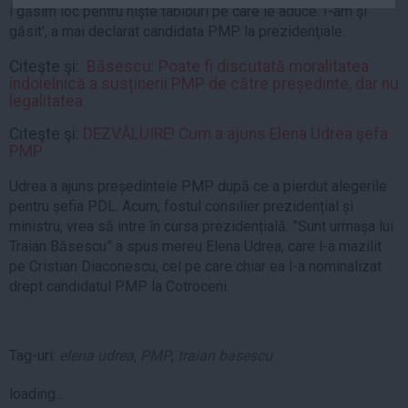
i găsim loc pentru nişte tablouri pe care le aduce. I-am şi
Auto
găsit', a mai declarat candidata PMP la prezidenţiale.
Sport
Citeşte şi:
Băsescu: Poate fi discutată moralitatea
Handbal
îndoielnică a susținerii PMP de către președinte, dar nu
legalitatea
Box
Citeşte şi:
DEZVĂLUIRE! Cum a ajuns Elena Udrea şefa
Baschet
PMP
Tenis
Udrea a ajuns președintele PMP după ce a pierdut alegerile
Alte sporturi
pentru șefia PDL. Acum, fostul consilier prezidențial și
Life
ministru, vrea să intre în cursa prezidențială. ”Sunt urmașa lui
Traian Băsescu” a spus mereu Elena Udrea, care l-a mazilit
Funny
pe Cristian Diaconescu, cel pe care chiar ea l-a nominalizat
Travel
drept candidatul PMP la Cotroceni.
Stil de viata
Tag-uri:
elena udrea
,
PMP
,
traian basescu
loading...