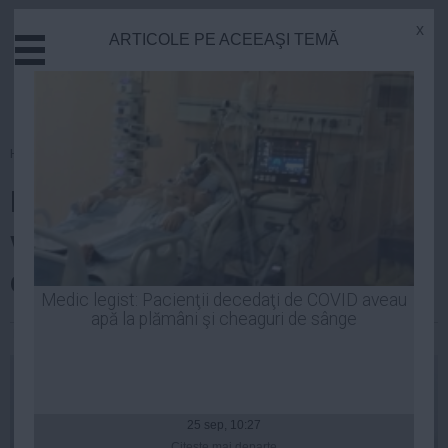
x
ARTICOLE PE ACEEAŞI TEMĂ
Actual
Economie
Justitie
Externe
Homepage
»
Politica
Educatie
Elena Udrea: Traian Băsescu se
Sanatate
Stiinta
va înscrie în PMP în 22
Tehnologie
decembrie
Cultura
Medic legist: Pacienţii decedaţi de COVID aveau
apă la plămâni şi cheaguri de sânge
Mediu
Laurentiu Panait
| 22 oct, 2014
Life
Politica
Guvern
25 sep, 10:27
Citeşte mai departe