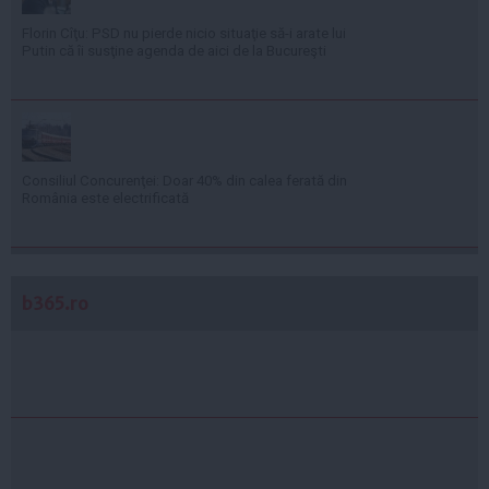
Florin Cîţu: PSD nu pierde nicio situaţie să-i arate lui
Putin că îi susţine agenda de aici de la Bucureşti
Consiliul Concurenţei: Doar 40% din calea ferată din
România este electrificată
b365.ro