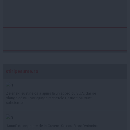
stiripesurse.ro
Zelenski susține că a ajuns la un acord cu SUA, dar se
plânge că nu-i vor ajunge rachetele Patriot: Nu sunt
suficiente!
'Anunț' de angajare de la Guvern: Se caută profesioniști