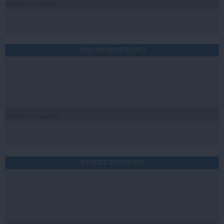
Citeşte mai departe
DAILYBUSINESS.RO
Citeşte mai departe
STIRIDESPORT.RO