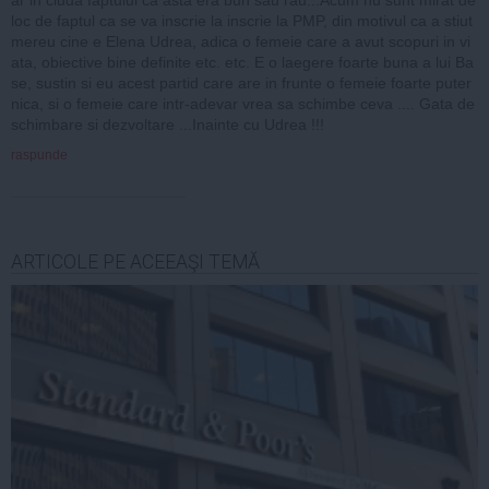
ar in ciuda faptului ca asta era bun sau rau...Acum nu sunt mirat de
loc de faptul ca se va inscrie la inscrie la PMP, din motivul ca a stiut
mereu cine e Elena Udrea, adica o femeie care a avut scopuri in vi
ata, obiective bine definite etc. etc. E o laegere foarte buna a lui Ba
se, sustin si eu acest partid care are in frunte o femeie foarte puter
nica, si o femeie care intr-adevar vrea sa schimbe ceva .... Gata de
schimbare si dezvoltare ...Inainte cu Udrea !!!
raspunde
ARTICOLE PE ACEEAŞI TEMĂ