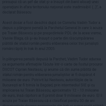
presupui că un şef de stat şi-a însuşit din banii alocaţi unei
operaţiuni în afara teritoriului naţional este inadmisibil. (...)'', a
declarat Băsescu.
Acest dosar a fost deschis după ce Corneliu Vadim Tudor a
depus o plângere penală la Parchetul General în care îi acuza
pe Traian Băsescu şi pe preşedintele PDL de la acea vreme,
Vasile Blaga, că şi-au însuşit o parte din răscumpărarea
plătită de statul român pentru eliberarea celor trei jurnalişti
români răpiţi în Irak în anul 2005.
În plângerea penală depusă la Parchet, Vadim Tudor aducea
ca argumente afirmaţiile făcute într-o carte de fostul procuror
DIICOT Ciprian Nastasiu, şi anume că din suma plătită de
statul român pentru eliberarea jurnaliştilor ar fi dispărut 4
milioane de euro. Potrivit lui Nastasiu, autorităţile de la
Bucureşti ar fi trimis la Bagdad, prin intermediul SIE şi cu
implicarea lui Traian Băsescu, aproximativ 12 - 13 milioane
de euro, însă răpitorii ar fi primit doar 9 milioane de euro. El îl
acuza pe Traian Băsescu că a clasificat pentru 50 de ani
documentele despre negocierile din Irak şi suma reală plătită