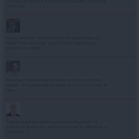
convocat în iulie și ar fi o oportunitate pentru învestirea
Guvernului
Simion: Începem demersurile pentru suspendarea lui
Nicușor Dan; îl somăm să desemneze săptămâna
aceasta un premier
Abrudean: Președintele Senatului nu votează în locul
plenului și nu poate decide singur soarta unui proiect de
lege
Bolojan, după acuzațiile lui Alexandru Rogobete: În
ședința de guvern nu a ajuns un material de deblocare a
posturilor