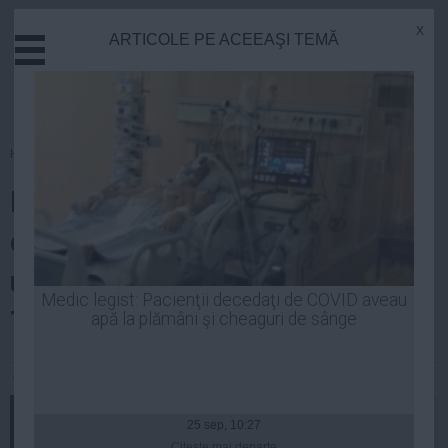
x
ARTICOLE PE ACEEAŞI TEMĂ
Actual
Economie
Justitie
Externe
Homepage
»
Justitie
Educatie
Instanţa amână decizia privind
Sanatate
Stiinta
cererea de redeschidere a
Tehnologie
urmăririi penale în cazul lui
Cultura
Medic legist: Pacienţii decedaţi de COVID aveau
TRAIAN BĂSESCU
apă la plămâni şi cheaguri de sânge
Mediu
Life
Andreea Mihai
| 07 oct, 17:02
Politica
Guvern
25 sep, 10:27
Citeşte mai departe