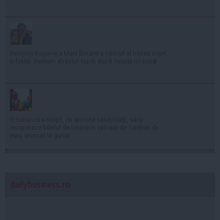
Prinţesa Eugenie a Marii Britanii a născut al treilea copil,
o fetiţă: Suntem absolut topiţi după micuţa noastră
O italiancă a reuşit, cu ajutorul salubrităţii, să-şi
recupereze biletul de loterie în valoare de 1 milion de
euro aruncat la gunoi
dailybusiness.ro