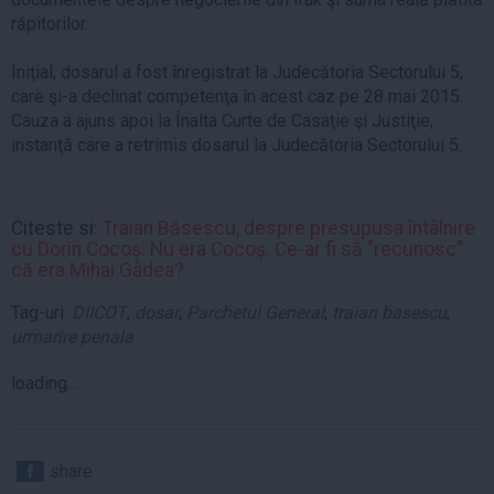
răpitorilor.
Iniţial, dosarul a fost înregistrat la Judecătoria Sectorului 5,
care şi-a declinat competenţa în acest caz pe 28 mai 2015.
Cauza a ajuns apoi la Înalta Curte de Casaţie şi Justiţie,
instanţă care a retrimis dosarul la Judecătoria Sectorului 5.
Citeste si:
Traian Băsescu, despre presupusa întâlnire
cu Dorin Cocoș: Nu era Cocoș. Ce-ar fi să "recunosc"
că era Mihai Gâdea?
Tag-uri:
DIICOT
,
dosar
,
Parchetul General
,
traian basescu
,
urmarire penala
loading...
share