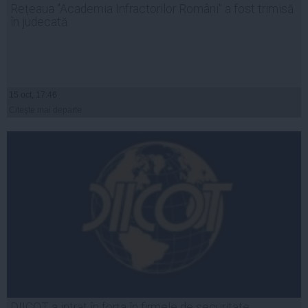
Rețeaua "Academia Infractorilor Români" a fost trimisă
în judecată
15 oct, 17:46
Citeşte mai departe
DIICOT a intrat în forța în firmele de securitate