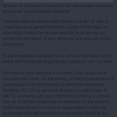
Auto
declarat că solicitarea Parchetului de redeschidere a acestui
dosar este "o palmă pentru România".
Sport
"Când se aduce în spaţiul public ideea că un şef de stat, în
Handbal
colaborare cu un general american, a putut să fure bani, iar
Box
autorităţile române fac un spectacol din lucrul acesta, nu
prinde bine României", a spus Băsescu, la ieşirea din sediul
Baschet
judecătoriei.
Tenis
Alte sporturi
Fostul preşedinte a adăugat că va solicita Parchetului să fie
audiat cât mai repede, negând toate acuzaţiile care i se aduc.
Life
Funny
"Am respins orice afirmaţie a lui Vadim Tudor cu privire la
însuşirea unor sume. De asemenea, am arătat judecătoarei că
Travel
operaţiunea a fost desfăşurată de serviciile secrete ale
Stil de viata
României, SIE, SRI şi serviciile Armatei, noi având trupe în
Irak. De asemenea, am cerut Parchetului General, în cazul în
care se va decide redeschiderea dosarului, să mă audieze
foarte rapid, pentru că a trena în spaţiul public o astfel de
suspiciune este defavorabilă inclusiv pentru România. Să