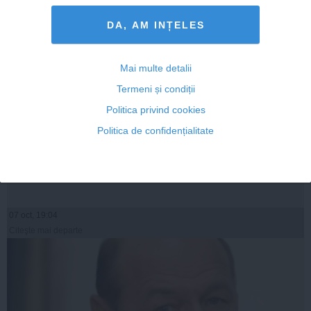
DA, AM INȚELES
Mai multe detalii
Termeni și condiții
Politica privind cookies
Băsescu despre afirmaţia că ar fi restituit terenuri în
Politica de confidențialitate
Parcul IOR: Este o minciună ordinară
07 oct, 19:04
Citeşte mai departe