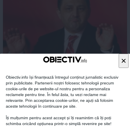
MARIAN VANGHELIE dă cărțile pe față! DE CE a fost
×
OANA MIZIL la TRAIAN BĂSESCU
Obiectiv.info își finanțează întregul conținut jurnalistic exclusiv
prin publicitate. Partenerii noștri folosesc tehnologii precum
cookie-urile de pe website-ul nostru pentru a personaliza
07 oct, 11:54
reclamele pentru tine. În felul ăsta, tu vezi reclame mai
relevante. Prin acceptarea cookie-urilor, ne ajuți să folosim
Citeşte mai departe
aceste tehnologii în continuare pe site.
Îți mulțumim pentru acest accept și îți reamintim că îți poți
schimba oricând opțiunea printr-o simplă revenire pe site!