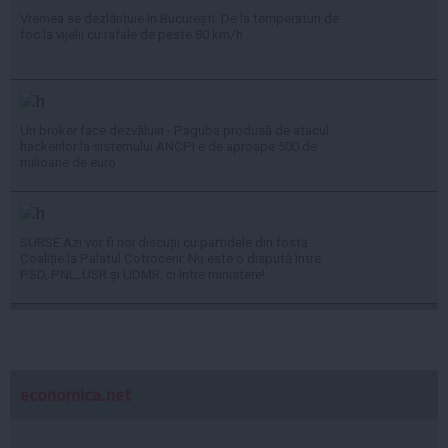
Vremea se dezlănțuie în București. De la temperaturi de
foc la vijelii cu rafale de peste 80 km/h
Un broker face dezvăluiri - Paguba produsă de atacul
hackerilor la sistemului ANCPI e de aproape 500 de
milioane de euro
SURSE Azi vor fi noi discuții cu partidele din fosta
Coaliție la Palatul Cotroceni: Nu este o dispută între
PSD, PNL, USR și UDMR, ci între ministere!
economica.net