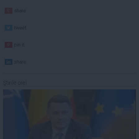
share
tweet
pin it
share
Ştirile orei