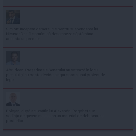
Simion: Începem demersurile pentru suspendarea lui
Nicușor Dan; îl somăm să desemneze săptămâna
aceasta un premier
Abrudean: Președintele Senatului nu votează în locul
plenului și nu poate decide singur soarta unui proiect de
lege
Bolojan, după acuzațiile lui Alexandru Rogobete: În
ședința de guvern nu a ajuns un material de deblocare a
posturilor