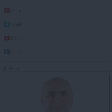
share
tweet
pin it
share
Ştirile orei