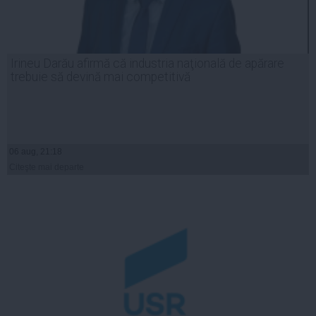
Irineu Darău afirmă că industria naţională de apărare
trebuie să devină mai competitivă
06 aug, 21:18
Citeşte mai departe