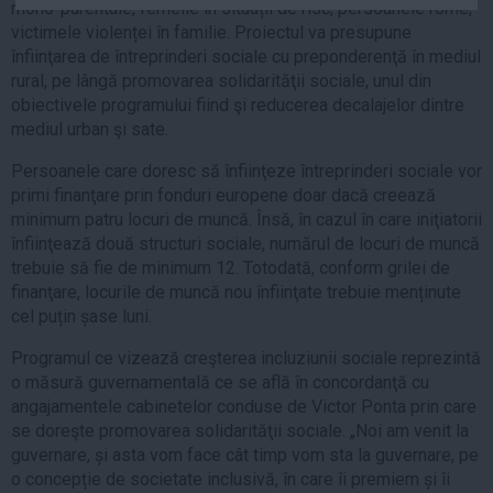
mono-parentale, femeile în situații de risc, persoanele rome,
Auto
victimele violenței în familie. Proiectul va presupune
Sport
înfiinţarea de întreprinderi sociale cu preponderenţă în mediul
rural, pe lângă promovarea solidarităţii sociale, unul din
Handbal
obiectivele programului fiind şi reducerea decalajelor dintre
mediul urban şi sate.
Box
Baschet
Persoanele care doresc să înfiinţeze întreprinderi sociale vor
primi finanţare prin fonduri europene doar dacă creează
Tenis
minimum patru locuri de muncă. Însă, în cazul în care iniţiatorii
Alte sporturi
înfiinţează două structuri sociale, numărul de locuri de muncă
Life
trebuie să fie de minimum 12. Totodată, conform grilei de
finanţare, locurile de muncă nou înfiinţate trebuie menținute
Funny
cel puțin șase luni.
Travel
Programul ce vizează creşterea incluziunii sociale reprezintă
Stil de viata
o măsură guvernamentală ce se află în concordanţă cu
angajamentele cabinetelor conduse de Victor Ponta prin care
se doreşte promovarea solidarităţii sociale. „Noi am venit la
guvernare, și asta vom face cât timp vom sta la guvernare, pe
o concepție de societate inclusivă, în care îi premiem și îi