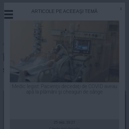
x
ARTICOLE PE ACEEAŞI TEMĂ
Actual
Economie
Justitie
Externe
Homepage
»
Opinii
Educatie
Întreprinderile sociale – noua
Sanatate
Stiinta
soluţie pentru incluziune socială
Tehnologie
Cultura
George Stoica
| 08 iul, 2014
Medic legist: Pacienţii decedaţi de COVID aveau
apă la plămâni şi cheaguri de sânge
Mediu
Life
Politica
Guvern
25 sep, 10:27
Citeşte mai departe