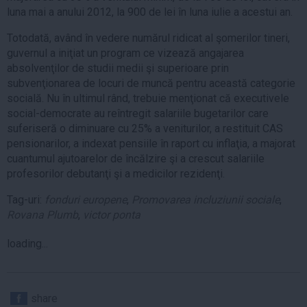
luna mai a anului 2012, la 900 de lei în luna iulie a acestui an.
Totodată, având în vedere numărul ridicat al şomerilor tineri,
guvernul a iniţiat un program ce vizează angajarea
absolvenţilor de studii medii şi superioare prin
subvenţionarea de locuri de muncă pentru această categorie
socială. Nu în ultimul rând, trebuie menţionat că executivele
social-democrate au reîntregit salariile bugetarilor care
suferiseră o diminuare cu 25% a veniturilor, a restituit CAS
pensionarilor, a indexat pensiile în raport cu inflaţia, a majorat
cuantumul ajutoarelor de încălzire şi a crescut salariile
profesorilor debutanţi şi a medicilor rezidenţi.
Tag-uri:
fonduri europene
,
Promovarea incluziunii sociale
,
Rovana Plumb
,
victor ponta
loading...
share