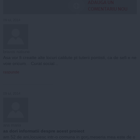
ADAUGA UN
COMENTARIU NOU
09 iul, 2014
bravos natiune
Asa vor fi creatte alte locuri caldute pt tuterii pontisti, ca de sefi e ne
voie oricum... Curat social...
raspunde
09 iul, 2014
ana maria
as dori informatii despre acest proiect
am 52 de ani,locuiesc intr-o comuna in gorj,meseria mea este de o