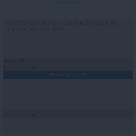
USR: PSD face totul pentru ca România să piardă
miliarde de euro din PNRR
06 aug, 21:16
Citeşte mai departe
ECONOMICA.NET
Citeşte mai departe