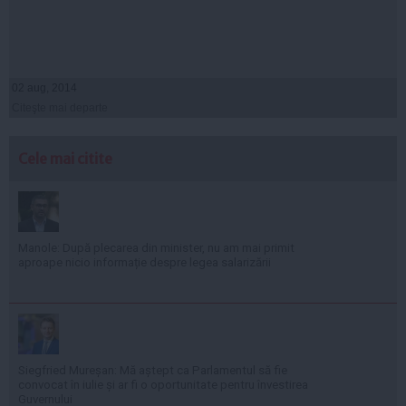
02 aug, 2014
Citeşte mai departe
Cele mai citite
Manole: După plecarea din minister, nu am mai primit
aproape nicio informație despre legea salarizării
Siegfried Mureșan: Mă aștept ca Parlamentul să fie
convocat în iulie și ar fi o oportunitate pentru învestirea
Guvernului