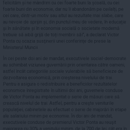
felicităm și ne mândrim cu cei foarte buni la școală, cu cei
foarte buni din economie, dar nu îi abandonăm pe ceilalți, pe
cei care, dintr-un motiv sau altul au rezultate mai slabe, care
au nevoie de sprijin și, din punctul meu de vedere, în educație
și în sănătate și în economia socială o societate modernă
trebuie să aibă grijă de toți membrii săi", a declarat Victor
Ponta cu ocazia susţinerii unei conferinţe de prese la
Ministerul Muncii.
În cei peste doi ani de mandat, executivele social-democrate
au schimbat viziunea guvernării prin orientarea către oameni,
astfel încât categoriile sociale vulerabile să beneficieze de
dezvoltarea economică, prin creşterea nivelului de trai.
Pentru a asigura o redistribuire a beneficiilor rezultatelor
economice înregistrate în ultimii doi ani, guvernele conduse
de Victor Ponta au implementat o serie de măsuri care să
crească nivelul de trai. Astfel, pentru a creşte veniturile
populaţiei, cabinetele au efectuat o serie de majorări în etape
ale salariului minim pe economie. În doi ani de mandat,
executivele conduse de premierul Victor Ponta au reuşit
majorarea cu 30% a venitului minim, de la 700 de lei, cât era în