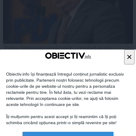
Ponta: Blaga este un socialist, comunist un pic,
dinainte de '89
×
Obiectiv.info își finanțează întregul conținut jurnalistic exclusiv
prin publicitate. Partenerii noștri folosesc tehnologii precum
cookie-urile de pe website-ul nostru pentru a personaliza
08 iul, 2014
reclamele pentru tine. În felul ăsta, tu vezi reclame mai
Citeşte mai departe
relevante. Prin acceptarea cookie-urilor, ne ajuți să folosim
aceste tehnologii în continuare pe site.
Îți mulțumim pentru acest accept și îți reamintim că îți poți
schimba oricând opțiunea printr-o simplă revenire pe site!