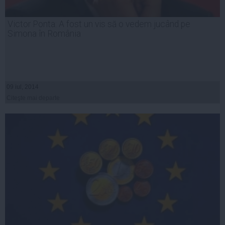
Victor Ponta: A fost un vis să o vedem jucând pe
Simona în România
09 iul, 2014
Citeşte mai departe