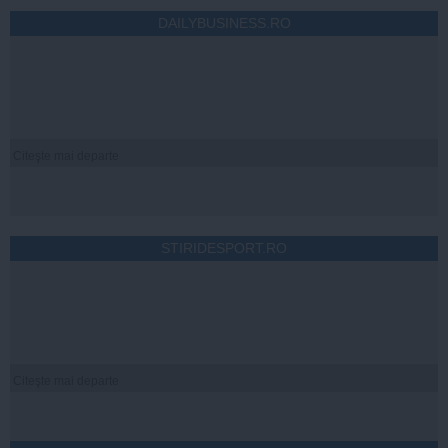
DAILYBUSINESS.RO
Citeşte mai departe
STIRIDESPORT.RO
Citeşte mai departe