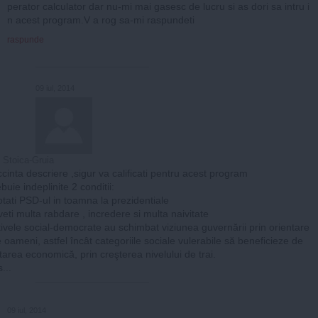
perator calculator dar nu-mi mai gasesc de lucru si as dori sa intru i
n acest program.V a rog sa-mi raspundeti
raspunde
09 iul, 2014
 Stoica-Gruia
ccinta descriere ,sigur va calificati pentru acest program
buie indeplinite 2 conditii:
otati PSD-ul in toamna la prezidentiale
veti multa rabdare , incredere si multa naivitate
ivele social-democrate au schimbat viziunea guvernării prin orientare
e oameni, astfel încât categoriile sociale vulerabile să beneficieze de
tarea economică, prin creşterea nivelului de trai.
...
09 iul, 2014