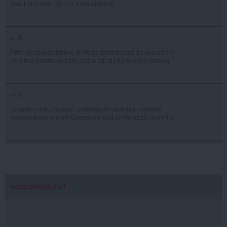
tonul discuției: „Și noi vrem rachete”
Prim-vicepreședintele AUR se delimitează de una dintre
cele mai controversate declarații ale lui George Simion
Dronele care „păzesc” oamenii de caniculă: metoda
inovatoare prin care Coreea de Sud protejează vârstnicii
economica.net