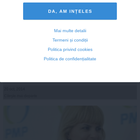
DA, AM INȚELES
Mai multe detalii
Termeni și condiții
ALEGERI PREZIDENȚIALE 2014. Ponta spune ce i-a
Politica privind cookies
cerut Băsescu până la finalul mandatului
Politica de confidențialitate
20 oct, 2014
Citeşte mai departe