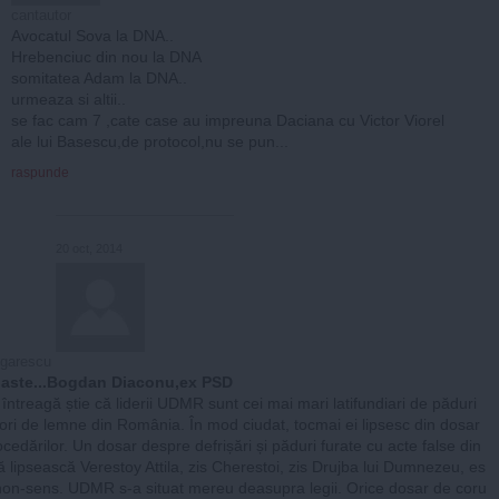
cantautor
Avocatul Sova la DNA..
Hrebenciuc din nou la DNA
somitatea Adam la DNA..
urmeaza si altii..
se fac cam 7 ,cate case au impreuna Daciana cu Victor Viorel
ale lui Basescu,de protocol,nu se pun...
raspunde
20 oct, 2014
ugarescu
aste...Bogdan Diaconu,ex PSD
 întreagă știe că liderii UDMR sunt cei mai mari latifundiari de păduri
etori de lemne din România. În mod ciudat, tocmai ei lipsesc din dosar
ocedărilor. Un dosar despre defrișări și păduri furate cu acte false din
ă lipsească Verestoy Attila, zis Cherestoi, zis Drujba lui Dumnezeu, es
non-sens. UDMR s-a situat mereu deasupra legii. Orice dosar de coru