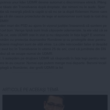
mpotriva unui lider UDMR devine automat o discriminare etnică. Plâng
le tăiate din Transilvania după dreptate, dar nimeni nu le aude. Sper
tiția să meargă până la capăt și să nu se ia după Kelemen Hunor care
ga că din cauza proiectului de lege al autonomiei sunt luați la rost druj
UDMR!
ideri mari din PSD au ajuns în vizorul justiției înseamnă că suntem pe
 cel bun. Veriga lipsă sunt însă căpușele udemeriste, la ele văd că se
 De ce, este UDMR stat în stat și nu răspunde în fața legii? E vremea
minăm cu protecția dușmanilor României și cu privilegiile doar pentru
ticienii maghiari sunt de altă etnie. La câte retrocedări false și despăd
u avut loc în Transilvania în ultimii 25 de ani, cred că jumătate din DN
rebui să se ocupe numai de UDMR.
, îi așteptăm pe drujbarii UDMR să răspundă în fața legii pentru relel
are le-au cauzat. Numai așa putem merge mai departe. Baronii locali
 plagă a României, dar grofii UDMR la fel.
ARTICOLE PE ACEEAŞI TEMĂ