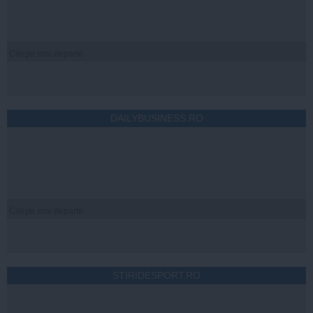
Citeşte mai departe
DAILYBUSINESS.RO
Citeşte mai departe
STIRIDESPORT.RO