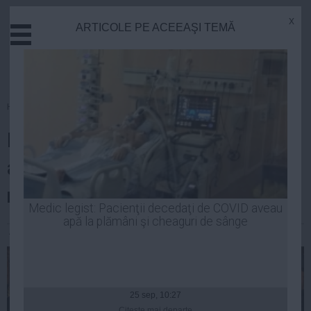
x
ARTICOLE PE ACEEAŞI TEMĂ
Actual
Economie
Justitie
Externe
Homepage
»
Opinii
Educatie
Iohannis și Băsescu, o nouă
Sanatate
Stiinta
asemănare – se concurează la
Tehnologie
numărul de case
Cultura
Medic legist: Pacienţii decedaţi de COVID aveau
apă la plămâni şi cheaguri de sânge
Mediu
Andrei Pop
| 20 oct, 2014
Life
Politica
Guvern
25 sep, 10:27
Citeşte mai departe