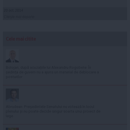
20 oct, 2014
Citeşte mai departe
Cele mai citite
Bolojan, după acuzațiile lui Alexandru Rogobete: În
ședința de guvern nu a ajuns un material de deblocare a
posturilor
Abrudean: Președintele Senatului nu votează în locul
plenului și nu poate decide singur soarta unui proiect de
lege