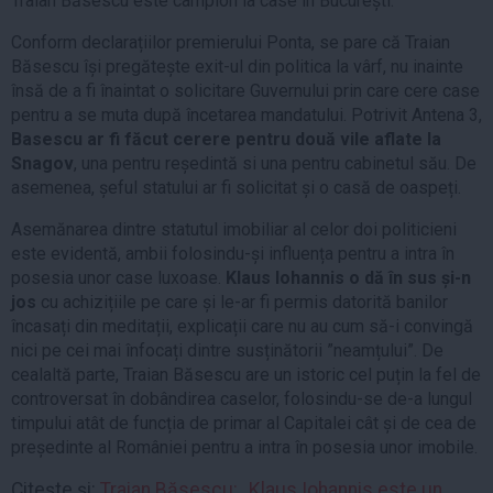
Traian Băsescu este campion la case în București.
Conform declarațiilor premierului Ponta, se pare că Traian
Băsescu își pregătește exit-ul din politica la vârf, nu inainte
însă de a fi înaintat o solicitare Guvernului prin care cere case
pentru a se muta după încetarea mandatului. Potrivit Antena 3,
Basescu ar fi făcut cerere pentru două vile aflate la
Snagov
, una pentru reședintă si una pentru cabinetul său. De
asemenea, șeful statului ar fi solicitat și o casă de oaspeți.
Asemănarea dintre statutul imobiliar al celor doi politicieni
este evidentă, ambii folosindu-și influența pentru a intra în
posesia unor case luxoase.
Klaus Iohannis o dă în sus și-n
jos
cu achizițiile pe care și le-ar fi permis datorită banilor
încasați din meditații, explicații care nu au cum să-i convingă
nici pe cei mai înfocați dintre susținătorii ”neamțului”. De
cealaltă parte, Traian Băsescu are un istoric cel puțin la fel de
controversat în dobândirea caselor, folosindu-se de-a lungul
timpului atât de funcția de primar al Capitalei cât și de cea de
președinte al României pentru a intra în posesia unor imobile.
Citeşte şi:
Traian Băsescu: „Klaus Iohannis este un