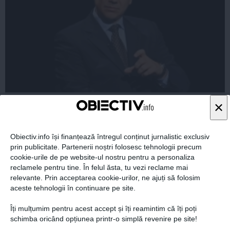
ALEGERI PREZIDENȚIALE 2014. Ponta, propunere
×
pentru forma de guvernământ din România
Obiectiv.info își finanțează întregul conținut jurnalistic exclusiv
prin publicitate. Partenerii noștri folosesc tehnologii precum
cookie-urile de pe website-ul nostru pentru a personaliza
20 oct, 2014
reclamele pentru tine. În felul ăsta, tu vezi reclame mai
Citeşte mai departe
relevante. Prin acceptarea cookie-urilor, ne ajuți să folosim
aceste tehnologii în continuare pe site.
Îți mulțumim pentru acest accept și îți reamintim că îți poți
schimba oricând opțiunea printr-o simplă revenire pe site!