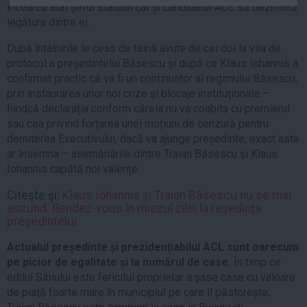
încearcă atât șeful statului cât și candidatul ACL să dezmintă
Auto
legătura dintre ei.
Sport
După întâlnirile le ceas de taină avute de cei doi la vila de
Handbal
protocol a președintelui Băsescu și după ce Klaus Iohannis a
confirmat practic că va fi un continuator al regimului Băsescu,
Box
prin instaurarea unor noi crize și blocaje instituționale –
Baschet
fiindcă declarația conform căreia nu va coabita cu premierul
Tenis
sau cea privind forțarea unei moțiuni de cenzură pentru
demiterea Executivului, dacă va ajunge președinte, exact asta
Alte sporturi
ar însemna – asemănările dintre Traian Băsescu și Klaus
Life
Iohannis capătă noi valențe.
Funny
Citeşte şi:
Klaus Iohannis şi Traian Băsescu nu se mai
ascund. Rendez-vous în miezul zilei la reşedinţa
Travel
preşedintelui
Stil de viata
Actualul președinte și prezidențiabilul ACL sunt oarecum
pe picior de egalitate și la numărul de case.
În timp ce
edilul Sibiului este fericitul proprietar a șase case cu valoare
de piață foarte mare în municipiul pe care îl păstorește,