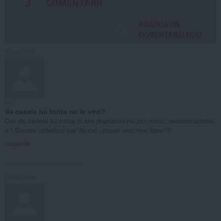
3
COMENTARII
ADAUGA UN
COMENTARIU NOU
20 oct, 2014
nic
da casele lui tonta nu le vezi?
Dar de casele lui tonta si are dracianei nu zici nimic, neocomunistul
e? Scoate ochelarii aia de cal , poate vezi mai bine!!!!
raspunde
20 oct, 2014