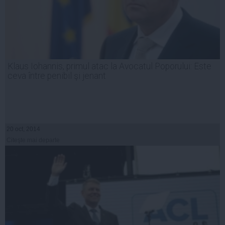
Klaus Iohannis, primul atac la Avocatul Poporului: Este
ceva între penibil şi jenant
20 oct, 2014
Citeşte mai departe