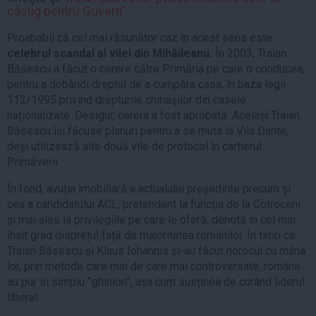
câştig pentru Guvern”
Proababil că cel mai răsunător caz în acest sens este
celebrul scandal al vilei din Mihăileanu.
În 2003, Traian
Băsescu a făcut o cerere către Primăria pe care o conducea,
pentru a dobândi dreptul de a cumpăra casa, în baza legii
112/1995 privind drepturile chiriaşilor din casele
naţionalizate. Desigur, cerera a fost aprobată. Același Traian
Băsescu își făcuse planuri pentru a se muta la Vila Dante,
deși utilizează alte două vile de protocol în cartierul
Primăverii.
În fond, avuția imobiliară a actualului președinte precum și
cea a candidatului ACL, pretendent la funcția de la Cotroceni
și mai ales la privilegiile pe care le oferă, denotă în cel mai
înalt grad disprețul față de majoritatea românilor. În timp ce
Traian Băsescu și Klaus Iohannis și-au făcut norocul cu mâna
lor, prin metode care mai de care mai controversate, românii
au pur si simplu ”ghinion”, așa cum susținea de curând liderul
liberal.