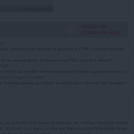
Citeşte mai departe
ADAUGA UN
COMENTARIU NOU
ita
u,dupa cateva luni de absenta la guvernare a PNL-ului,vine foamete
,iti dai seama atunci ce foame avea PSD-ul cand a revenit?
2009
ce sforarii au fost,din moment ce doctorul Ponta a ajuns ministru in r
amentul in guvernul Boc?
e foamete,papusa gonflabila ce esti,tinuta in dormitor de consilierii l
 , ca la foame si la lovituri la furaciuni, nu-i intrece nimeni pe liberal
nistit, un partid care piere, nu mai are foame nici posibilitatea de furaci
 se fac si ei oameni cinstiti......vor fi comemorati....:) :)