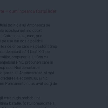
ite – cum încearcă fostul lider
tului politic a lui Antonescu se
ale acestuia nefiind decât
l Cotroceniului, care, prin
 pe ușa din dos a politicii.
rtea celor pe care i-a păstorit timp
șee de natură să-l facă K.O. pe
alilor, propunerile lui Crin cu
ențiabilul PNL, propuneri care în
respinse. Nici cercetarea
 o șansă lui Antonescu să-și mai
rederea electoratului, și nici
iei Permanente nu au avut sorți de
ii este puțin probabil ca
timă bătălie, fostul președinte al