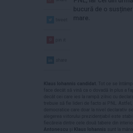
PNL, iar cel din urm
bucură de o susține
mare.
tweet
pin it
share
Klaus Iohannis candidat.
Tot ce se întâmpl
face decât să vină ca o dovadă în plus a fapt
decât cei care ies la rampă zilnic cu declar
trebuie să fie lideri de facto ai PNL. Astfel,
democratice care doar la nivel declarativ se
alegerea viitorului prezidențiabil este stabi
fiecăreia dintre cele două tabere din interi
Antonescu
și
Klaus Iohannis
sunt la mâna 