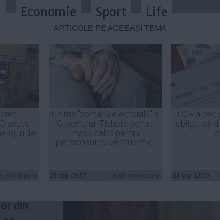
a
Economie
Sport
Life
ARTICOLE PE ACEEAŞI TEMĂ
. Crin Antonescu și Klaus Iohannis
cienţii
Ultima "pomană electorală" a
CCR a deci
ID aveau
Guvernului: Tichete pentru
obligat să d
heaguri de
masă caldă pentru
c
pensionarii cu venituri mici
idat.
Crin
te mai departe
25 sep, 09:57
Citeşte mai departe
24 sep, 12:00
Iohannis
or din