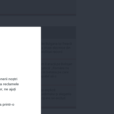
stiripesurse.ro
Ministrul Energie din Bulgaria își freacă
palmele de bucuria crizei electrice din
România: Aduce profituri record
Angajații din Guvern îl atacă pe Bolojan
în plină criză energetică: „Românii nu
pot fi transformați în bateria pe care
statul nu a fost capabil să o
nerii noștri
construiască”
za reclamele
r, ne ajuți
Adrian Toni Neacșu explică:
Suspendarea președintelui și alegerile
parlamentare anticipate se exclud
reciproc
a printr-o