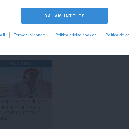
DA, AM INȚELES
lii
Termeni și condiții
Politica privind cookies
Politica de co
Citeşte mai departe
Citeşte mai departe
FEMINIS.RO
 Ristei, reacție după ce
 pus la zid în mediul
: „Am răspuns cu o
tică”