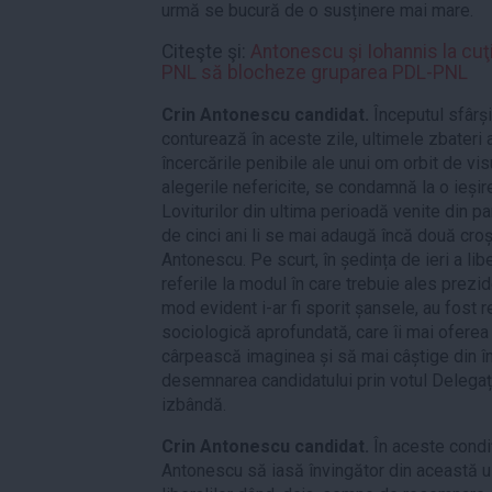
urmă se bucură de o susținere mai mare.
Citeşte şi:
Antonescu şi Iohannis la cuţ
PNL să blocheze gruparea PDL-PNL
Crin Antonescu candidat.
Începutul sfârși
conturează în aceste zile, ultimele zbateri 
încercările penibile ale unui om orbit de visu
alegerile nefericite, se condamnă la o ieșire
Loviturilor din ultima perioadă venite din pa
de cinci ani li se mai adaugă încă două cro
Antonescu. Pe scurt, în ședința de ieri a liber
referile la modul în care trebuie ales prezid
mod evident i-ar fi sporit șansele, au fost 
sociologică aprofundată, care îi mai oferea
cârpească imaginea și să mai câștige din înc
desemnarea candidatului prin votul Delegaț
izbândă.
Crin Antonescu candidat.
În aceste condiț
Antonescu să iasă învingător din această ul