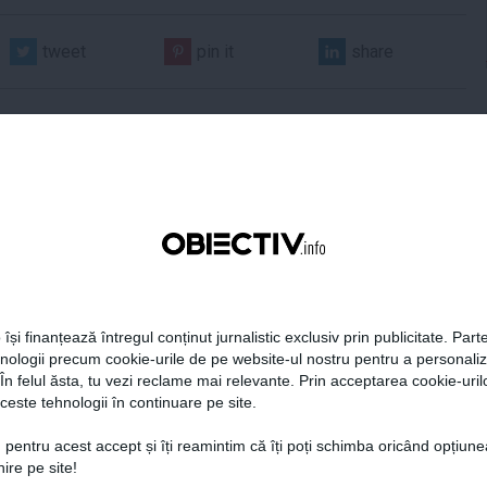
tweet
pin it
share
 Darău afirmă că
USR: PSD face totul pentru
ria naţională de apărare
ca România să piardă
 își finanțează întregul conținut jurnalistic exclusiv prin publicitate. Parte
e să devină mai
miliarde de euro din PNRR
hnologii precum cookie-urile de pe website-ul nostru pentru a personali
titivă
 În felul ăsta, tu vezi reclame mai relevante. Prin acceptarea cookie-urilo
ceste tehnologii în continuare pe site.
21:18
Citeşte mai departe
06 aug, 21:16
Citeşte mai departe
 pentru acest accept și îți reamintim că îți poți schimba oricând opțiune
ire pe site!
DAILYBUSINESS.RO
STIRIDESPORT.RO