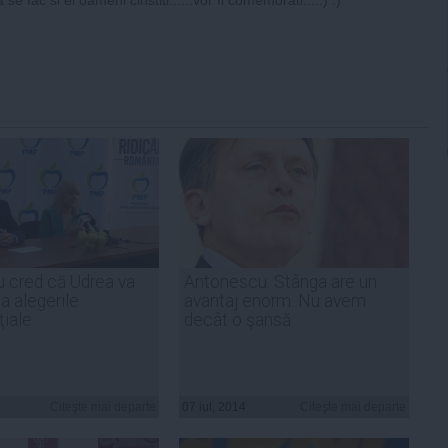
u cred că Udrea va
Antonescu: Stânga are un
a alegerile
avantaj enorm. Nu avem
ţiale
decât o şansă
Citeşte mai departe
07 iul, 2014
Citeşte mai departe