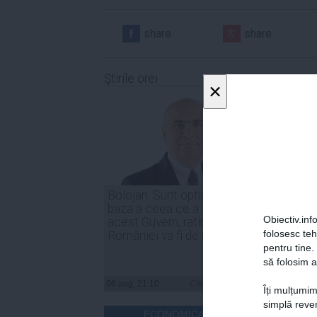
share
share
Ştirile orei
×
Bolojan: Sunt optimist că, în
Irineu
baza a ceea ce a făcut
indust
Obiectiv.info
acest Guvern, ratingul
trebui
folosesc te
României va fi de menținere
compe
pentru tine.
să folosim a
06 aug, 21:10
Citeşte mai departe
06 aug, 
Îți mulțumim
simplă reven
ECONOMICA.NET