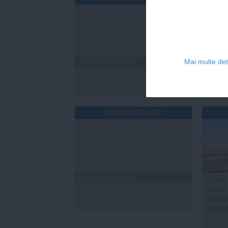
Mai multe deta
Citeşte mai departe
ROMANIATV.NET
Citeşte mai departe
Florin
a fost
online
statis