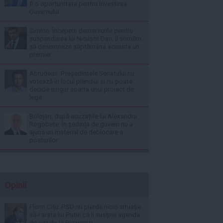
fi o oportunitate pentru învestirea
Guvernului
Simion: Începem demersurile pentru
suspendarea lui Nicușor Dan; îl somăm
să desemneze săptămâna aceasta un
premier
Abrudean: Președintele Senatului nu
votează în locul plenului și nu poate
decide singur soarta unui proiect de
lege
Bolojan, după acuzațiile lui Alexandru
Rogobete: În ședința de guvern nu a
ajuns un material de deblocare a
posturilor
Opinii
Florin Cîţu: PSD nu pierde nicio situaţie
să-i arate lui Putin că îi susţine agenda
de aici de la Bucureşti