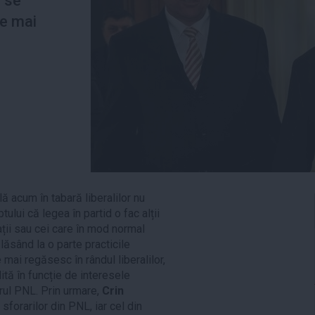
ă se
re mai
ă acum în tabară liberalilor nu
ului că legea în partid o fac alții
ații sau cei care în mod normal
 lăsând la o parte practicile
 mai regăsesc în rândul liberalilor,
lită în funcție de interesele
orul PNL. Prin urmare,
Crin
sforarilor din PNL, iar cel din