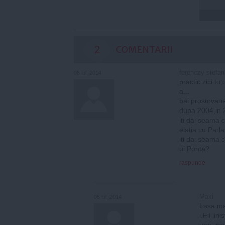
2
COMENTARII
ferenczy stefan
08 iul, 2014
practic zici t
a...
bai prostovane
dupa 2004,in 
iti dai seama 
elatia cu Parl
iti dai seama c
ui Ponta?
raspunde
Maxi
08 iul, 2014
Lasa mai
i.Fii li
une, asa