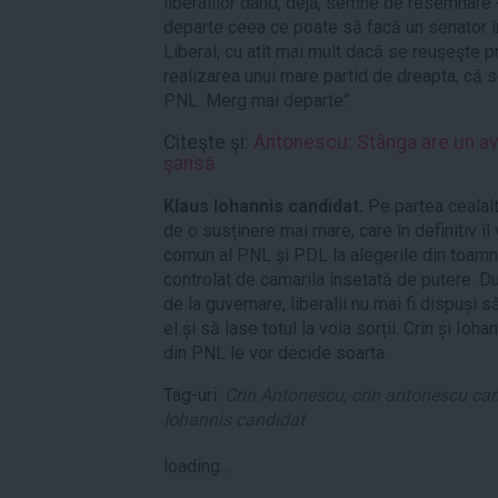
liberalilor dând, deja, semne de resemnare 
departe ceea ce poate să facă un senator înt
Liberal, cu atît mai mult dacă se reuşeşte pr
realizarea unui mare partid de dreapta, că
PNL. Merg mai departe”.
Citeşte şi:
Antonescu: Stânga are un a
şansă
Klaus Iohannis candidat.
Pe partea cealalt
de o susținere mai mare, care în definitiv îl 
comun al PNL și PDL la alegerile din toamn
controlat de camarila însetată de putere. D
de la guvernare, liberalii nu mai fi dispuși 
el și să lase totul la voia sorții. Crin și Iohan
din PNL le vor decide soarta.
Tag-uri:
Crin Antonescu
,
crin antonescu ca
Iohannis candidat
loading...