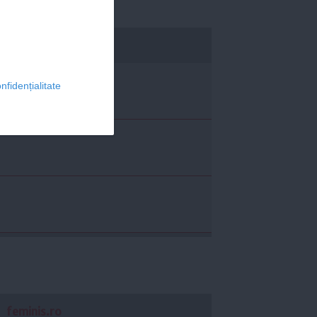
economica.net
nfidențialitate
feminis.ro