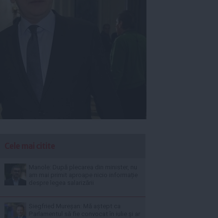
Cele mai citite
Manole: După plecarea din minister, nu
am mai primit aproape nicio informație
despre legea salarizării
Siegfried Mureșan: Mă aștept ca
Parlamentul să fie convocat în iulie și ar