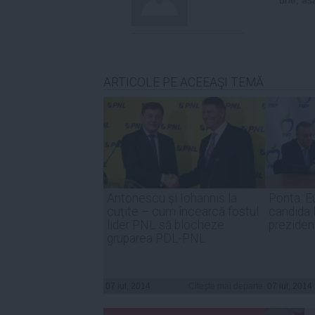
ARTICOLE PE ACEEAŞI TEMĂ
Antonescu şi Iohannis la
Ponta: E
cuţite – cum încearcă fostul
candida l
lider PNL să blocheze
preziden
gruparea PDL-PNL
07 iul, 2014
Citeşte mai departe
07 iul, 2014