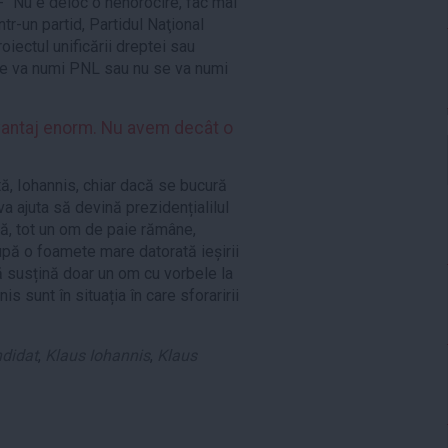
- “Nu e deloc o nenorocire, fac mai
r-un partid, Partidul Naţional
oiectul unificării dreptei sau
 se va numi PNL sau nu se va numi
vantaj enorm. Nu avem decât o
ă, Iohannis, chiar dacă se bucură
va ajuta să devină prezidențialilul
ă, tot un om de paie rămâne,
upă o foamete mare datorată ieșirii
să susțină doar un om cu vorbele la
nis sunt în situația în care sforaririi
ndidat
,
Klaus Iohannis
,
Klaus