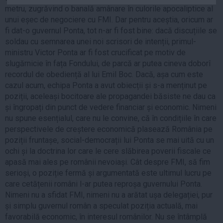
metru, zugrăvind o banală amânare în culorile apocaliptice al
Auto
unui eșec de negociere cu FMI. Dar pentru aceștia, oricum ar
Sport
fi dat-o guvernul Ponta, tot n-ar fi fost bine: dacă discuțiile se
soldau cu semnarea unei noi scrisori de intenții, primul-
Handbal
ministru Victor Ponta ar fi fost crucificat pe motiv de
Box
slugărnicie în fața Fondului, de parcă ar putea cineva doborî
Baschet
recordul de obediență al lui Emil Boc. Dacă, așa cum este
cazul acum, echipa Ponta a avut obiecții și s-a menținut pe
Tenis
poziții, aceleași bocitoare ale propagandei băsiste ne dau ca
Alte sporturi
și îngropați din punct de vedere financiar și economic. Nimeni
nu spune esențialul, care nu le convine, că în condițiile în care
Life
perspectivele de creștere economică plasează România pe
Funny
poziții fruntașe, social-democrații lui Ponta se mai uită cu un
ochi și la doctrina lor care le cere slăbirea poverii fiscale ce
Travel
apasă mai ales pe românii nevoiași. Cât despre FMI, să fim
Stil de viata
serioși, o poziție fermă și argumentată este ultimul lucru pe
care cetățenii români l-ar putea reproșa guvernului Ponta.
Nimeni nu a sfidat FMI, nimeni nu a arătat ușa delegației, pur
și simplu guvernul român a speculat poziția actuală, mai
favorabilă economic, în interesul românilor. Nu se întâmplă