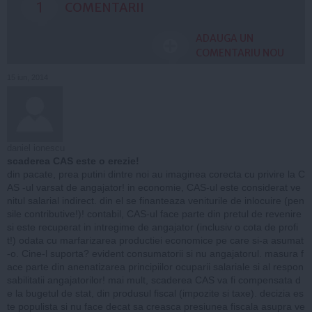
1
COMENTARII
ADAUGA UN
COMENTARIU NOU
15 iun, 2014
daniel ionescu
scaderea CAS este o erezie!
din pacate, prea putini dintre noi au imaginea corecta cu privire la C
AS -ul varsat de angajator! in economie, CAS-ul este considerat ve
nitul salarial indirect. din el se finanteaza veniturile de inlocuire (pen
sile contributive!)! contabil, CAS-ul face parte din pretul de revenire
si este recuperat in intregime de angajator (inclusiv o cota de profi
t!) odata cu marfarizarea productiei economice pe care si-a asumat
-o. Cine-l suporta? evident consumatorii si nu angajatorul. masura f
ace parte din anenatizarea principiilor ocuparii salariale si al respon
sabilitatii angajatorilor! mai mult, scaderea CAS va fi compensata d
e la bugetul de stat, din produsul fiscal (impozite si taxe). decizia es
te populista si nu face decat sa creasca presiunea fiscala asupra ve