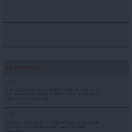
stiripesurse.ro
Se pregătesc noi consultări la Palatul Cotroceni, iar la
USR se vorbește despre ”rotativă”: Condiția ar fi ca PSD
să NU fie la prima tragere
Descoperirea care rescrie istoria Pământului: Fosile de
567 de milioane de ani schimbă teoria apariției
animalelor