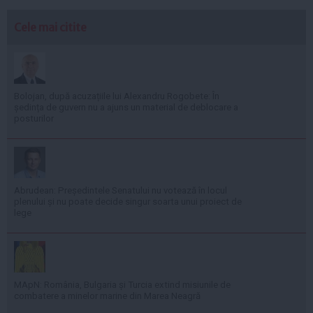
Cele mai citite
Bolojan, după acuzațiile lui Alexandru Rogobete: În
ședința de guvern nu a ajuns un material de deblocare a
posturilor
Abrudean: Președintele Senatului nu votează în locul
plenului și nu poate decide singur soarta unui proiect de
lege
MApN: România, Bulgaria și Turcia extind misiunile de
combatere a minelor marine din Marea Neagră