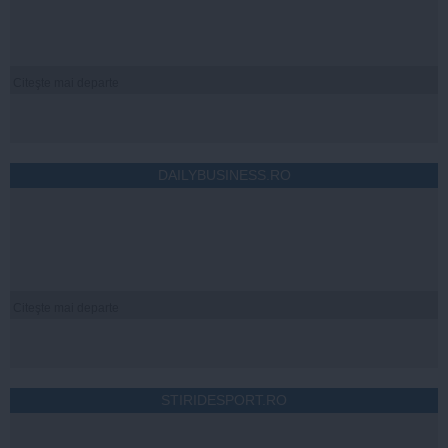
Citeşte mai departe
DAILYBUSINESS.RO
Citeşte mai departe
STIRIDESPORT.RO