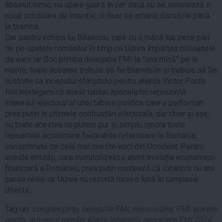
absolut nimic, nu apare gaură în cer dacă nu se semnează o
nouă scrisoare de intenție, ci doar se amână discuțiile până
la toamnă.
Dar pentru echipa lui Băsescu, care cu o mână lua zece piei
de pe spatele românilor în timp ce Udrea împărțea milioanele
de euro iar Boc plimba delegația FMI la ”una mică” pe la
munte, toate acestea trebuie să fie blamabile și trebuie să fie
ilustrate ca începutul sfârșitului pentru alianța Victor Ponta.
Noi înțelegem că acest tablou apocaliptic reprezintă
interesul electoral al unei tabere politice care a performat
prea puțin în ultimele confruntări electorale, dar chiar și așa,
cu toate acestea nu putem pur și simplu ignora toate
rapoartele economice favorabile referitoare la România,
consemnate de cele mai oneste voci din Occident. Pentru
aceste entități, care monitorizează atent evoluția economico-
financiară a României, prea puțin contează că Iohannis nu are
șanse reale iar Udrea nu rezistă nicio o lună în campanie
directă...
Tag-uri:
congres pmp
,
delegatie FMI
,
elena udrea
,
FMI
,
guvern
ponta
,
guvernul român
,
Klaus Iohannis
,
negociere FMI 2014
,