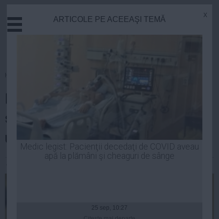
x
ARTICOLE PE ACEEAŞI TEMĂ
Actual
Economie
Justitie
Externe
Homepage
»
Opinii
Educatie
Luciditate în relația cu FMI: în
Sanatate
Stiinta
sfârșit, un guvern cu capul pe
Tehnologie
umeri și sânge în instalație
Cultura
Medic legist: Pacienţii decedaţi de COVID aveau
apă la plămâni şi cheaguri de sânge
Mediu
Andrei Pop
| 14 iun, 2014
Life
Politica
Guvern
25 sep, 10:27
Citeşte mai departe