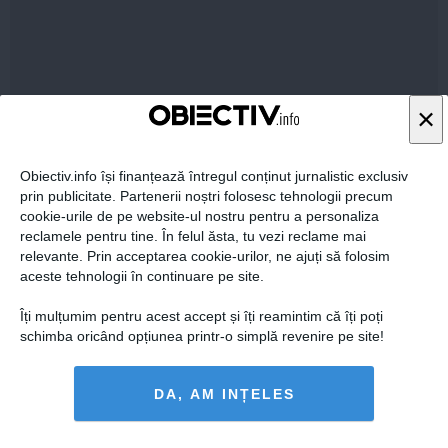
×
15 iun, 2014
Citeşte mai departe
Obiectiv.info își finanțează întregul conținut jurnalistic exclusiv
prin publicitate. Partenerii noștri folosesc tehnologii precum
cookie-urile de pe website-ul nostru pentru a personaliza
reclamele pentru tine. În felul ăsta, tu vezi reclame mai
relevante. Prin acceptarea cookie-urilor, ne ajuți să folosim
aceste tehnologii în continuare pe site.
Îți mulțumim pentru acest accept și îți reamintim că îți poți
schimba oricând opțiunea printr-o simplă revenire pe site!
DA, AM INȚELES
Reducerea CAS – România, pe picioarele ei