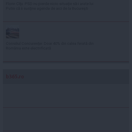
Florin Cîţu: PSD nu pierde nicio situaţie să-i arate lui
Putin că îi susţine agenda de aici de la Bucureşti
Consiliul Concurenţei: Doar 40% din calea ferată din
România este electrificată
b365.ro