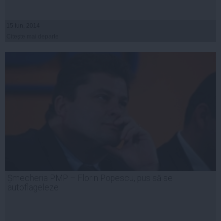
15 iun, 2014
Citeşte mai departe
Șmecheria PMP – Florin Popescu, pus să se
autoflageleze