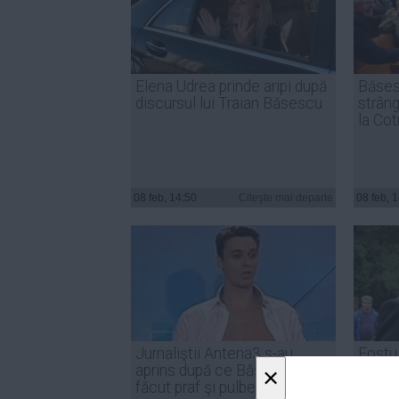
Elena Udrea prinde aripi după
Băses
discursul lui Traian Băsescu
strâng
la Cot
08 feb, 14:50
Citeşte mai departe
08 feb, 
Jurnaliştii Antena3 s-au
Fostu
aprins după ce Băsescu i-a
CLARI
×
făcut praf şi pulbere
BANII 