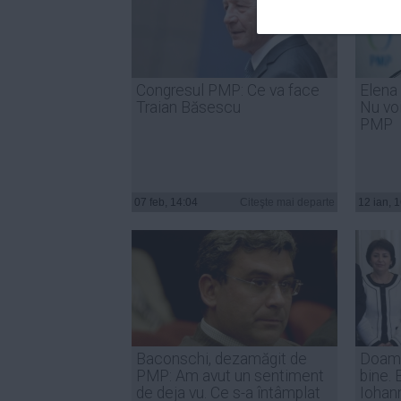
Congresul PMP: Ce va face
Elena 
Traian Băsescu
Nu voi
PMP
07 feb, 14:04
Citeşte mai departe
12 ian, 
Baconschi, dezamăgit de
Doamn
PMP: Am avut un sentiment
bine. 
de deja vu. Ce s-a întâmplat
Iohan