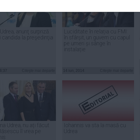
Udrea, anunţ surpriză:
Luciditate în relația cu FMI:
 candida la preşedinţia
în sfârșit, un guvern cu capul
pe umeri și sânge în
instalație
16:37
Citeşte mai departe
14 iun, 2014
Citeşte mai departe
a Udrea, nu ați făcut
Iohannis va sta la masă cu
Băsescu îl vrea pe
Udrea
nis