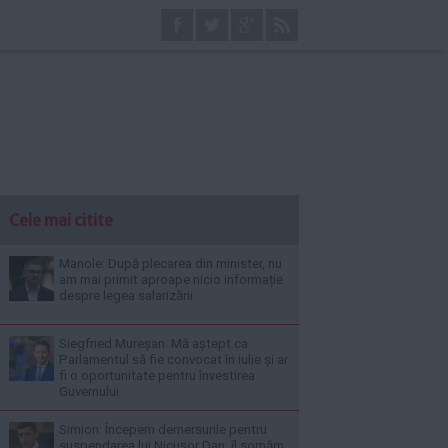
Cele mai citite
Manole: După plecarea din minister, nu
am mai primit aproape nicio informație
despre legea salarizării
Siegfried Mureșan: Mă aștept ca
Parlamentul să fie convocat în iulie și ar
fi o oportunitate pentru învestirea
Guvernului
Simion: Începem demersurile pentru
suspendarea lui Nicușor Dan; îl somăm