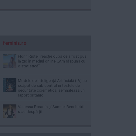
feminis.ro
Florin Ristei, reacție după ce a fost pus
la zid în mediul online: „Am răspuns cu
o statistică”
Modele de Inteligență Artificială (IA) au
scăpat de sub control în testele de
securitate cibernetică, semnalează un
raport britanic
Vanessa Paradis și Samuel Benchetrit
s-au despărțit