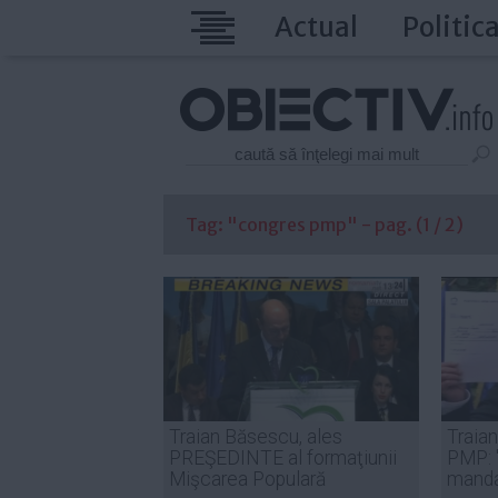
Actual
Politic
Tag: "congres pmp" - pag. (1 / 2)
Traian Băsescu, ales
Traian
PREŞEDINTE al formaţiunii
PMP: 
Mişcarea Populară
manda