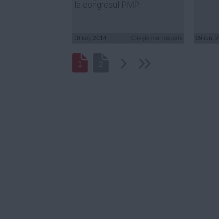
la congresul PMP
10 iun, 2014
Citeşte mai departe
09 iun, 
›
››
1
2