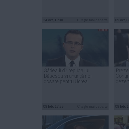
24 oct, 11:30
Citeşte mai departe
09 oct, 
Gâdea îi dă replica lui
Preze
Băsescu şi anunţă noi
Congr
dosare pentru Udrea
dezert
08 feb, 17:29
Citeşte mai departe
08 feb, 