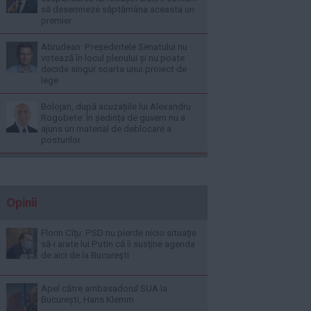
să desemneze săptămâna aceasta un
premier
Abrudean: Președintele Senatului nu
votează în locul plenului și nu poate
decide singur soarta unui proiect de
lege
Bolojan, după acuzațiile lui Alexandru
Rogobete: În ședința de guvern nu a
ajuns un material de deblocare a
posturilor
Opinii
Florin Cîţu: PSD nu pierde nicio situaţie
să-i arate lui Putin că îi susţine agenda
de aici de la Bucureşti
Apel către ambasadorul SUA la
București, Hans Klemm