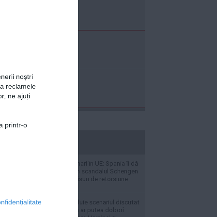
nerii noștri
za reclamele
r, ne ajuți
a printr-o
stiripesurse.ro
Tensiuni tot mai mari în UE: Spania îi dă
ultimatum Italiei în scandalul Schengen
și amenință cu măsuri de retorsiune
nfidențialitate
Iulian Chifu dezvăluie scenariul discutat
în NATO: România ar putea doborî