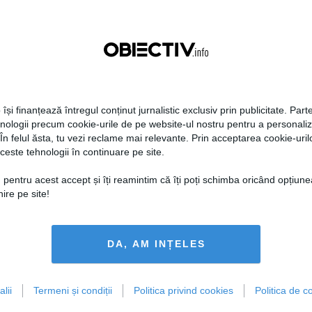
a Mondial
13:06
Citeşte mai departe
08 feb, 13:01
Citeşte mai departe
 își finanțează întregul conținut jurnalistic exclusiv prin publicitate. Parte
hnologii precum cookie-urile de pe website-ul nostru pentru a personali
 În felul ăsta, tu vezi reclame mai relevante. Prin acceptarea cookie-urilo
ceste tehnologii în continuare pe site.
n Băsescu
Traian Băsescu, la Congresul
 pentru acest accept și îți reamintim că îți poți schimba oricând opțiune
ŢIONEAZĂ! PRIMUL
PMP: Nu vă voi conduce
ire pe site!
 pentru Elena Udrea!
DA, AM INȚELES
11:54
Citeşte mai departe
08 feb, 11:35
Citeşte mai departe
lii
Termeni și condiții
Politica privind cookies
Politica de co