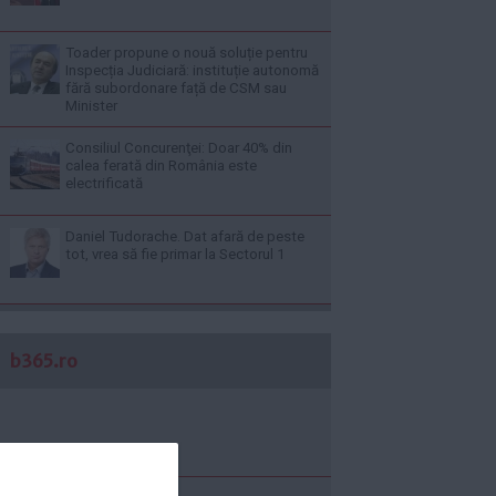
Toader propune o nouă soluție pentru
Inspecția Judiciară: instituție autonomă
fără subordonare față de CSM sau
Minister
Consiliul Concurenţei: Doar 40% din
calea ferată din România este
electrificată
Daniel Tudorache. Dat afară de peste
tot, vrea să fie primar la Sectorul 1
b365.ro