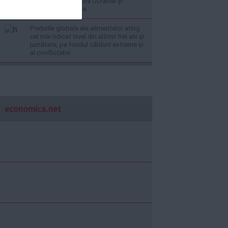
drone încă deasupra Ucrainei și
Republicii Moldova
Prețurile globale ale alimentelor ating
cel mai ridicat nivel din ultimii trei ani și
jumătate, pe fondul căldurii extreme și
al conflictelor
economica.net