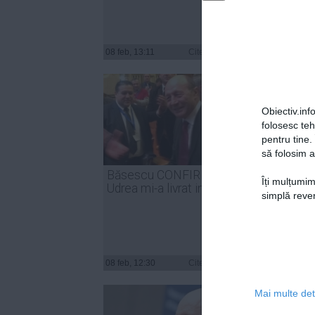
Berce
08 feb, 13:11
Citeşte mai departe
08 feb, 
Obiectiv.info
folosesc te
pentru tine.
să folosim a
Băsescu CONFIRMĂ: Elena
Traia
Îți mulțumim
Udrea mi-a livrat informaţii
REAC
simplă reven
MESAJ
08 feb, 12:30
Citeşte mai departe
08 feb, 
Mai multe deta