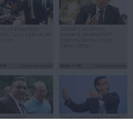
cu, un preşedinte
Cristian Diaconescu
ător. Cu ce a plecat de
încearcă salvarea PMP.
roceni
Îndemnul pentru colegii
Elenei Udrea
14:00
Citeşte mai departe
08 feb, 13:46
Citeşte mai departe
l preşedinte
Ciutacu reacţionează după
FICĂ totul despre
acuzaţiile lui Băsescu: Hai
pe care i-a primit de la
bre, chiar nu poţi mai mult