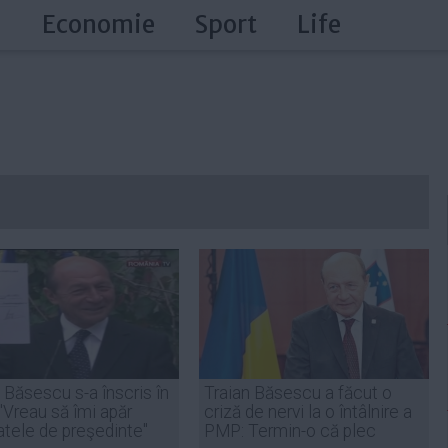
a
Economie
Sport
Life
 Băsescu s-a înscris în
Traian Băsescu a făcut o
"Vreau să îmi apăr
criză de nervi la o întâlnire a
tele de preşedinte"
PMP: Termin-o că plec