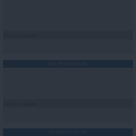
Citeşte mai departe
DAILYBUSINESS.RO
Citeşte mai departe
STIRIDESPORT.RO