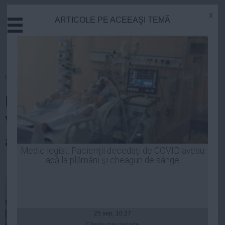
x
ARTICOLE PE ACEEAŞI TEMĂ
Actual
Economie
Justitie
Externe
Homepage
»
Actual
Educatie
Mai multe terase din Vama
Sanatate
Stiinta
Veche, închise din cauza
Tehnologie
alimentelor expirate
Cultura
Medic legist: Pacienţii decedaţi de COVID aveau
apă la plămâni şi cheaguri de sânge
Mediu
Robert Georgescu
| 04 aug, 2014
Life
Politica
Guvern
25 sep, 10:27
Citeşte mai departe