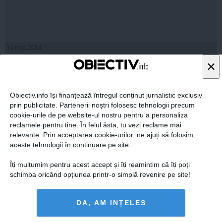
14 mar, 2014
Citeşte mai departe
×
Obiectiv.info își finanțează întregul conținut jurnalistic exclusiv
prin publicitate. Partenerii noștri folosesc tehnologii precum
cookie-urile de pe website-ul nostru pentru a personaliza
reclamele pentru tine. În felul ăsta, tu vezi reclame mai
relevante. Prin acceptarea cookie-urilor, ne ajuți să folosim
aceste tehnologii în continuare pe site.
Îți mulțumim pentru acest accept și îți reamintim că îți poți
schimba oricând opțiunea printr-o simplă revenire pe site!
Apa care 'întinereşte' retrasă de pe piaţă
DA, AM INȚELES