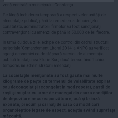
Auto
zonă centrală a municipiului Constanţa.
Sport
Pe lângă închiderea temporară a respectivelor unităţi de
alimentaţie publică, până la remedierea deficienţelor
Handbal
constatate, administratorii firmelor au fost sancţionaţi
Box
contravenţional cu amenzi de până la 50.000 de lei fiecare.
Baschet
În urmă cu două zile, echipe de control din cadrul structurii
Tenis
teritoriale 'Comandament Litoral 2014' a ANPC au verificat
agenţi economici ce desfăşoară servicii de alimentaţie
Alte sporturi
publică în staţiunea Eforie Sud, două terase fiind închise
Life
temporar, iar administratorii amendaţi.
Funny
La societăţile menţionate au fost găsite mai multe
Travel
kilograme de peşte cu termenul de valabilitate expirat
sau decongelat şi recongelat în mod repetat, pastă de
Stil de viata
roşii şi muştar cu urme de mucegai din cauza condiţiilor
de depozitare necorespunzătoare, ouă şi brânză
expirate, precum şi cârnaţi de casă cu modificări
organoleptice legate de aspect, aceştia având suprafaţa
mâzguită.