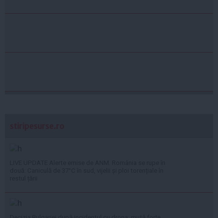
stiripesurse.ro
LIVE UPDATE Alerte emise de ANM. România se rupe în
două: Caniculă de 37°C în sud, vijelii și ploi torențiale în
restul țării
Decizia Bulgariei după incidentul cu drona: mută forțe