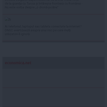
de la granița cu Turcia și întărește frontiera cu România -
Nu este vorba despre „o dronă-jucărie”
Ai telefonul, laptopul sau tableta conectate la internet?
DNSC avertizează asupra unui risc pe care mulți
utilizatori îl ignoră
economica.net