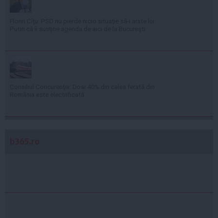
Florin Cîţu: PSD nu pierde nicio situaţie să-i arate lui
Putin că îi susţine agenda de aici de la Bucureşti
Consiliul Concurenţei: Doar 40% din calea ferată din
România este electrificată
b365.ro