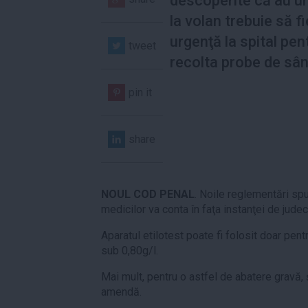
descoperite că au u
la volan trebuie să f
urgenţă la spital pent
tweet
recolta probe de sân
pin it
share
NOUL COD PENAL
. Noile reglementări spu
medicilor va conta în faţa instanţei de judec
Aparatul etilotest poate fi folosit doar pent
sub 0,80g/l.
Mai mult, pentru o astfel de abatere gravă,
amendă.