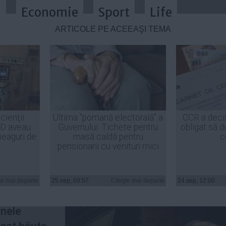
a
Economie
Sport
Life
ARTICOLE PE ACEEAŞI TEMĂ
uni mai mici pentru şoferi. Închi
cienţii
Ultima "pomană electorală" a
CCR a deci
ID aveau
Guvernului: Tichete pentru
obligat să d
heaguri de
masă caldă pentru
c
pensionarii cu venituri mici
te mai
te mai departe
25 sep, 09:57
Citeşte mai departe
24 sep, 12:00
anele