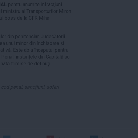
NAL
pentru anumite infracţiuni
ministru al Transporturilor Miron
tul boss de la CFR Mihai
rilor din penitenciar. Judecătorii
ea unui minor din închisoare şi
tivă. Este abia începutul pentru
 Penal, instanţele din Capitală au
nată trimise de deţinuţi.
 cod penal
,
sancţiuni
,
soferi