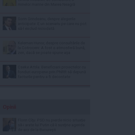
minelor marine din Marea Neagră
Sorin Grindeanu, despre alegerile
anticipate: E un scenariu pe care nu pot
să-l exclud niciodată
Kelemen Hunor, despre consultările de
la Cotroceni: A fost o atmosferă bună,
zen, dacă se poate spune așa
Cseke Attila: Beneficiarii proiectelor cu
fonduri europene prin PNRR să depună
facturile pentru a fi decontate
Opinii
Florin Cîţu: PSD nu pierde nicio situaţie
să-i arate lui Putin că îi susţine agenda
de aici de la Bucureşti