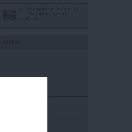
Consiliul Concurenţei: Doar 40% din
calea ferată din România este
electrificată
b365.ro