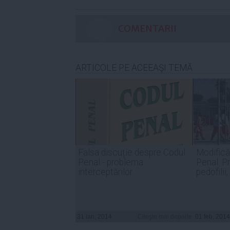
COMENTARII
ARTICOLE PE ACEEAŞI TEMĂ
Falsa discuție despre Codul
Modifică
Penal - problema
Penal. Pr
interceptărilor
pedofilii,
31 ian, 2014
Citeşte mai departe
01 feb, 2014