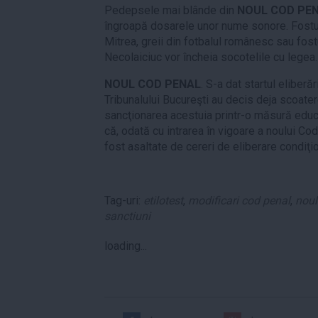
Pedepsele mai blânde din
NOUL COD PE
îngroapă dosarele unor nume sonore. Fostul 
Mitrea, greii din fotbalul românesc sau fos
Necolaiciuc vor încheia socotelile cu legea.
NOUL COD PENAL
. S-a dat startul eliberă
Tribunalului Bucureşti au decis deja scoater
sancţionarea acestuia printr-o măsură educa
că, odată cu intrarea în vigoare a noului Cod
fost asaltate de cereri de eliberare condiţio
Tag-uri:
etilotest
,
modificari cod penal
,
noul
sanctiuni
loading...