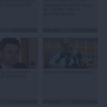
ul Cod Penal îl lasă
Victor Ponta: Nu există
cu fără imunitate
propunere de modificare a
art. 140 din Codul de
procedură penală
Citeşte mai departe
04 feb, 2014
Citeşte mai departe
iţu, despre noile
Băsescu cenzurează presa
unt perfectibile
Citeşte mai departe
20 mar, 2014
Citeşte mai departe