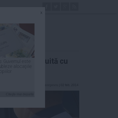
x
soarea, înlocuită cu
s: Guvernul este
ubleze alocaţiile
opiilor
Robert Georgescu
| 02 feb, 2014
Citeşte mai departe