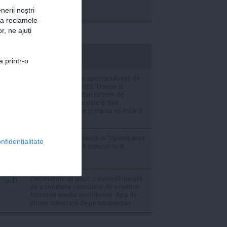
nerii noștri
za reclamele
r, ne ajuți
stiripesurse.ro
a printr-o
VIDEO O destinație spectaculoasă de
vacanță, supranumită ”Hawaii al
Europei” oferă prețuri extrem de
atractive și peisaje care îți taie
răsuflarea: Muntele și marea se îmbină
perfect aici
Radu Miruță raportează în ”Operațiunea
nfidențialitate
barja pe Dunăre”: A crescut cu 8
centimetri
Cercetătorii au găsit o metodă inedită
de a combate canicula și de a reduce
folosirea aerului condiționat: Apa de
ploaie colectată de pe acoperișuri