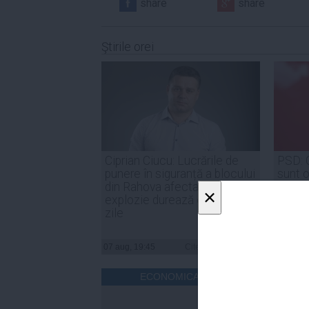
share
share
Ştirile orei
Ciprian Ciucu: Lucrările de
PSD: 
punere în siguranță a blocului
sunt o
din Rahova afectat de
de for
×
explozie durează circa 50 de
noast
zile
07 aug, 19:45
Citeşte mai departe
07 aug, 
ECONOMICA.NET