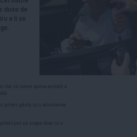
rcat băute
ie duse de
ru a li se
ge.
n clar că numai opinia avizată a
ată.
ru şoferii găsiţi cu o alcoolemie
 şoferii pot să scape doar cu o