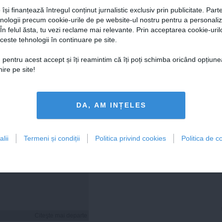
 își finanțează întregul conținut jurnalistic exclusiv prin publicitate. Parte
hnologii precum cookie-urile de pe website-ul nostru pentru a personali
 În felul ăsta, tu vezi reclame mai relevante. Prin acceptarea cookie-urilo
ceste tehnologii în continuare pe site.
Citeşte mai departe
Citeşte mai departe
 pentru acest accept și îți reamintim că îți poți schimba oricând opțiune
ire pe site!
FEMINIS.RO
DA, AM INȚELES
lii
Termeni și condiții
Politica privind cookies
Politica de co
i hidratezi părul pe
de caniculă
Citeşte mai departe