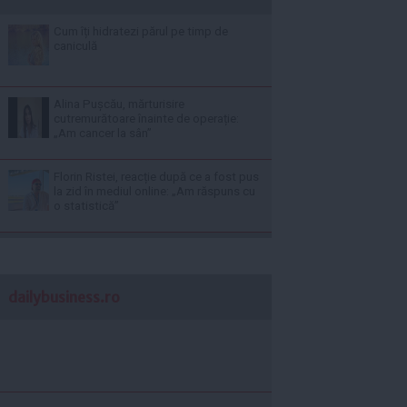
Cum îți hidratezi părul pe timp de
caniculă
Alina Pușcău, mărturisire
cutremurătoare înainte de operație:
„Am cancer la sân”
Florin Ristei, reacție după ce a fost pus
la zid în mediul online: „Am răspuns cu
o statistică”
dailybusiness.ro