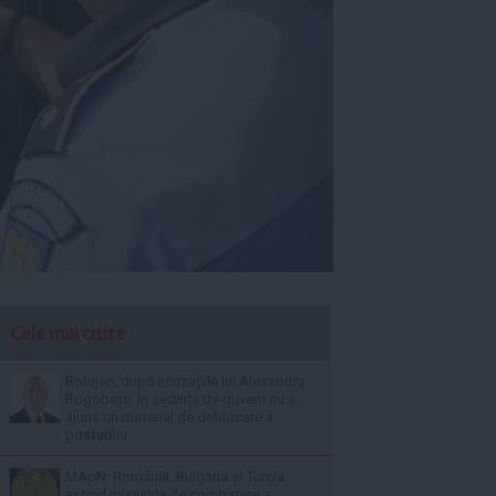
Cele mai citite
Bolojan, după acuzațiile lui Alexandru
Rogobete: În ședința de guvern nu a
ajuns un material de deblocare a
posturilor
MApN: România, Bulgaria și Turcia
extind misiunile de combatere a