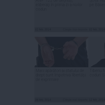
ANP: 122 de deţinuţi,
Şova: No
eliberaţi în prima zi a noilor
pe Băses
coduri
02 feb, 2014
Citeşte mai departe
02 feb, 2014
Marii apărători ai statului de
Tiberiu N
drept sunt împotriva libertăţii
coduri: S
de exprimare
06 feb, 2014
Citeşte mai departe
12 feb, 2014