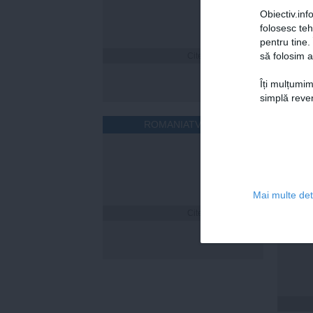
Obiectiv.info
folosesc te
pentru tine.
să folosim a
Citeşte mai departe
Îți mulțumim
simplă reven
ROMANIATV.NET
Mai multe deta
Citeşte mai departe
Cum îț
timp 