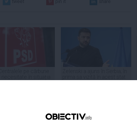
tweet
pin it
share
Centralele pe cărbune
Zelenski a ajuns în Serbia, în
 necesitate în situația
prima sa vizită în acest stat
ță majoră a țării
aliat tradițional al Rusiei după
re
2022
19:47
Citeşte mai departe
07 aug, 21:11
Citeşte mai departe
DAILYBUSINESS.RO
STIRIDESPORT.RO