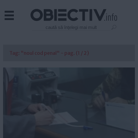
Actual
Economie
Justitie
Externe
Tag: "noul cod penal" - pag. (1 / 2)
Educatie
Sanatate
Stiinta
Tehnologie
Cultura
Mediu
Life
Politica
Guvern