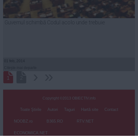
Guvernul schimbă Codul acolo unde trebuie
01 feb, 2014
Citeşte mai departe
›
››
1
2
Copyright ©2013 OBIECTIV.info
Toate Ştirile
Autori
Taguri
Hartă site
Contact
NOOBZ.ro
B365.RO
RTV.NET
ECONOMICA.NET