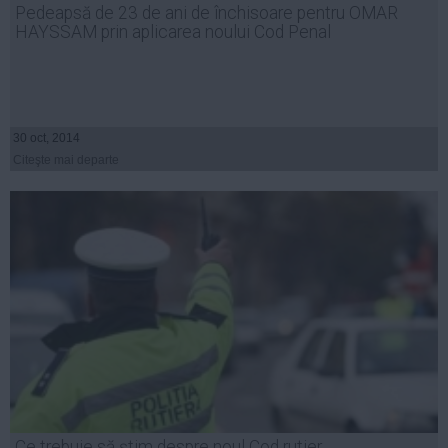
Pedeapsă de 23 de ani de închisoare pentru OMAR
Auto
HAYSSAM prin aplicarea noului Cod Penal
Sport
Handbal
Box
30 oct, 2014
Baschet
Citeşte mai departe
Tenis
Alte sporturi
Life
Funny
Travel
Stil de viata
Ce trebuie să știm despre noul Cod rutier