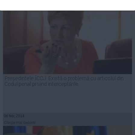
Președintele ÎCCJ: Există o problemă cu articolul din
Codul penal privind interceptările
06 feb, 2014
Citeşte mai departe