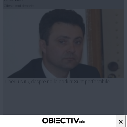
Citeşte mai departe
Tiberiu Niţu, despre noile coduri: Sunt perfectibile
12 feb, 2014
×
Citeşte mai departe