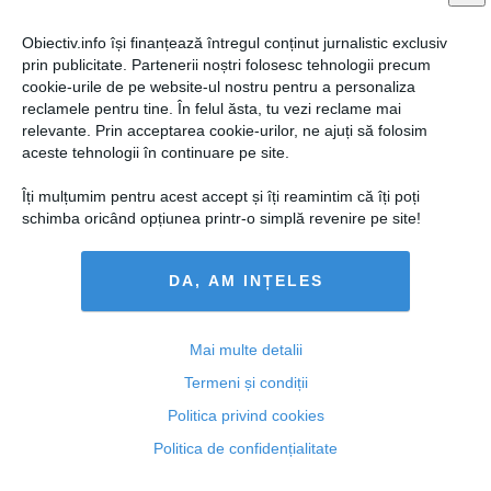
Obiectiv.info își finanțează întregul conținut jurnalistic exclusiv
prin publicitate. Partenerii noștri folosesc tehnologii precum
cookie-urile de pe website-ul nostru pentru a personaliza
reclamele pentru tine. În felul ăsta, tu vezi reclame mai
relevante. Prin acceptarea cookie-urilor, ne ajuți să folosim
aceste tehnologii în continuare pe site.
Îți mulțumim pentru acest accept și îți reamintim că îți poți
schimba oricând opțiunea printr-o simplă revenire pe site!
DA, AM INȚELES
Marii apărători ai statului de drept sunt împotriva
libertăţii de exprimare
Mai multe detalii
Termeni și condiții
Politica privind cookies
06 feb, 2014
Politica de confidențialitate
Citeşte mai departe