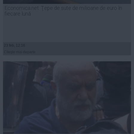
Presedintie
Economica.net: Ţepe de sute de milioane de euro în
USL
fiecare lună
PSD
PNL
PDL
23 feb, 12:16
PPDD
Citeşte mai departe
UDMR
PMP
Administraţie Publică
Economie
Finante
Energie
Imobiliare
Companii
Turism