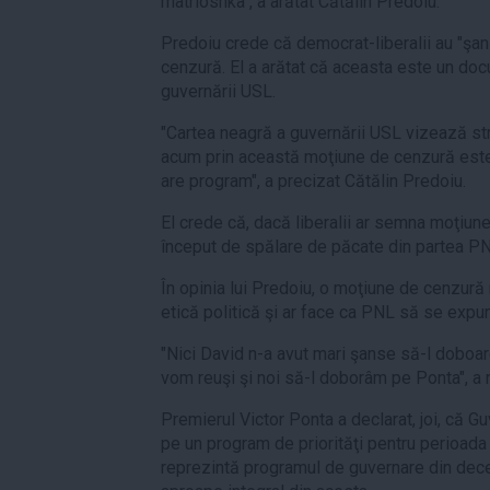
matrioshka", a arătat Cătălin Predoiu.
Predoiu crede că democrat-liberalii au "şa
cenzură. El a arătat că aceasta este un do
guvernării USL.
"Cartea neagră a guvernării USL vizează st
acum prin această moţiune de cenzură este
are program", a precizat Cătălin Predoiu.
El crede că, dacă liberalii ar semna moţiune
început de spălare de păcate din partea PN
În opinia lui Predoiu, o moţiune de cenzură 
etică politică şi ar face ca PNL să se expună
"Nici David n-a avut mari şanse să-l doboare 
vom reuşi şi noi să-l doborâm pe Ponta", a
Premierul Victor Ponta a declarat, joi, că 
pe un program de priorităţi pentru perioad
reprezintă programul de guvernare din dece