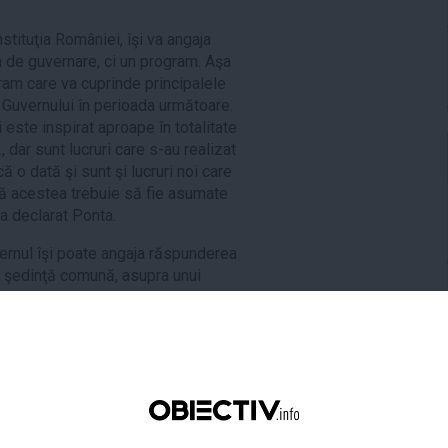
stituţia României, îşi va angaja
 de guvernare, ci un program. Aşa
ram care va cuprinde principalele
le Guvernului în perioada următoare.
 este inspirat aproape în totalitate
dar sunt lucruri care s-au realizat
ă o dată şi sunt şi lucruri noi care
 că acestea trebuie să fie asumate
a declarat Ponta.
vernul îşi poate angaja răspunderea
în şedinţă comună, asupra unui
ală sau a unui proiect de lege.
ste demis dacă o moţiune de
prezentarea programului, a
tului de lege, a fost votată în
atului (2), proiectul de lege