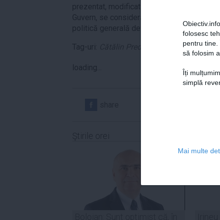
prezentat, modificat sau completat, după 
Guvern, se consideră adoptat, iar aplicarea
Obiectiv.info
politică generală devine obligatorie pentru
folosesc te
pentru tine.
Tag-uri:
Cătălin Predoiu
,
guvernul ponta 3
,
să folosim a
loading...
Îți mulțumim
simplă reven
share
share
Ştirile orei
Mai multe deta
Bolojan: Sunt optimist că, în
Irineu