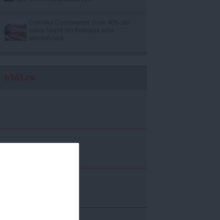
Consiliul Concurenţei: Doar 40% din
calea ferată din România este
electrificată
b365.ro