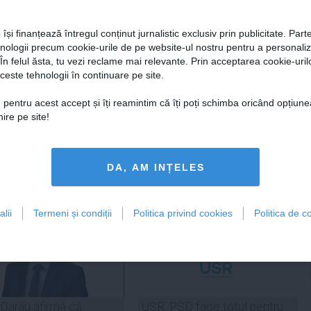
caz, cu amendamente acceptate de
 programului sau a declaraţiei de
 își finanțează întregul conținut jurnalistic exclusiv prin publicitate. Parte
 Guvern", mai prevede Constituţia.
hnologii precum cookie-urile de pe website-ul nostru pentru a personali
 În felul ăsta, tu vezi reclame mai relevante. Prin acceptarea cookie-urilo
motiune de cenzura
,
pdl
ceste tehnologii în continuare pe site.
 pentru acest accept și îți reamintim că îți poți schimba oricând opțiune
ire pe site!
tweet
pin it
share
DA, AM INȚELES
lii
Termeni și condiții
Politica privind cookies
Politica de co
 Darău afirmă că
USR: PSD face totul pentru