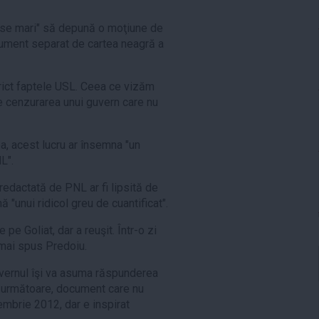
nse mari" să depună o moţiune de
cument separat de cartea neagră a
rict faptele USL. Ceea ce vizăm
 cenzurarea unui guvern care nu
a, acest lucru ar însemna "un
L".
redactată de PNL ar fi lipsită de
 "unui ridicol greu de cuantificat".
pe Goliat, dar a reuşit. Într-o zi
 mai spus Predoiu.
Guvernul îşi va asuma răspunderea
a următoare, document care nu
mbrie 2012, dar e inspirat