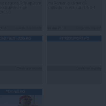
ria naţională de apărare
ca România să piardă
e să devină mai
miliarde de euro din PNRR
titivă
21:18
Citeşte mai departe
06 aug, 21:16
Citeşte mai departe
DAILYBUSINESS.RO
STIRIDESPORT.RO
Citeşte mai departe
Citeşte mai departe
FEMINIS.RO