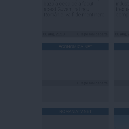
baza a ceea ce a făcut
indust
acest Guvern, ratingul
trebui
României va fi de menținere
compe
06 aug, 21:10
Citeşte mai departe
06 aug, 
ECONOMICA.NET
Citeşte mai departe
ROMANIATV.NET