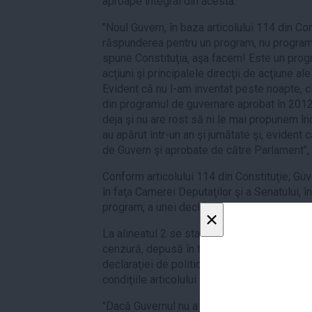
aproape integral din acesta.
"Noul Guvern, în baza articolului 114 din Con
răspunderea pentru un program, nu program
spune Constituţia, aşa facem! Este un prog
acţiuni şi principalele direcţii de acţiune a
Evident că nu l-am inventat peste noapte, ci
din programul de guvernare aprobat în 2012, 
deja şi nu are rost să ni le mai propunem înc
au apărut într-un an şi jumătate şi, evident
de Guvern şi aprobate de către Parlament", 
Conform articolului 114 din Constituţie, Gu
în faţa Camerei Deputaţilor şi a Senatului, 
program, a unei declaraţii de politică gener
×
La alineatul 2 se stabileşte că Guvernul e
cenzură, depusă în termen de 3 zile de la 
declaraţiei de politică generală sau a proiec
condiţiile articolului 113.
"Dacă Guvernul nu a fost demis potrivit aline