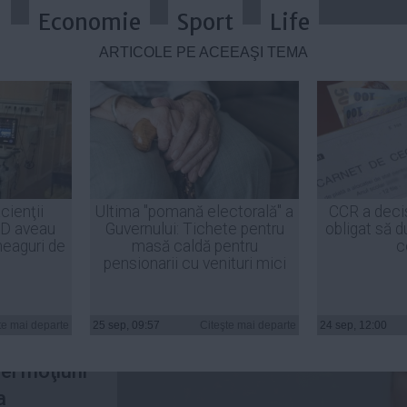
a
Economie
Sport
Life
ARTICOLE PE ACEEAŞI TEMĂ
a de semnături pentru o moţiune d
cienţii
Ultima "pomană electorală" a
CCR a deci
ID aveau
Guvernului: Tichete pentru
obligat să d
heaguri de
masă caldă pentru
c
pensionarii cu venituri mici
niţieze
turi
te mai departe
25 sep, 09:57
Citeşte mai departe
24 sep, 12:00
i PMP
ei moţiuni
a