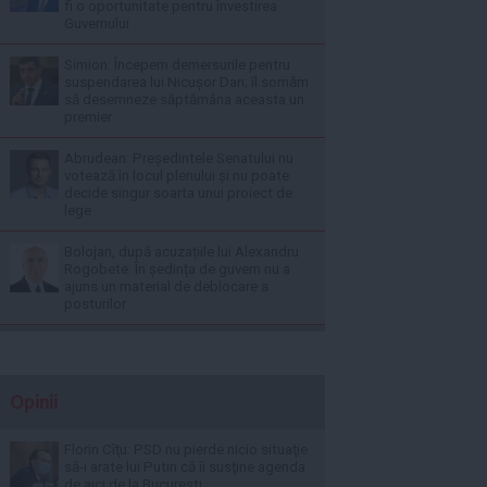
fi o oportunitate pentru învestirea
Guvernului
Simion: Începem demersurile pentru
suspendarea lui Nicușor Dan; îl somăm
să desemneze săptămâna aceasta un
premier
Abrudean: Președintele Senatului nu
votează în locul plenului și nu poate
decide singur soarta unui proiect de
lege
Bolojan, după acuzațiile lui Alexandru
Rogobete: În ședința de guvern nu a
ajuns un material de deblocare a
posturilor
Opinii
Florin Cîţu: PSD nu pierde nicio situaţie
să-i arate lui Putin că îi susţine agenda
de aici de la Bucureşti