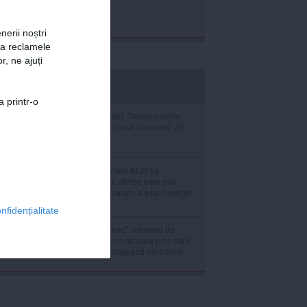
nerii noștri
za reclamele
r, ne ajuți
stiripesurse.ro
a printr-o
Răspunsul lui Donald Trump pentru
Zelenski schimbă tonul discuției: „Și
noi vrem rachete”
Prim-vicepreședintele AUR se
delimitează de una dintre cele mai
controversate declarații ale lui George
Simion
nfidențialitate
Dronele care „păzesc” oamenii de
caniculă: metoda inovatoare prin care
Coreea de Sud protejează vârstnicii