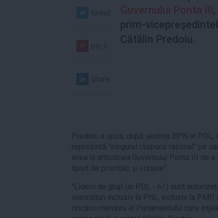
Guvernului Ponta III
,
tweet
prim-vicepreşedinte
Cătălin Predoiu.
pin it
share
Predoiu a spus, după şedinţa BPN al PDL, 
reprezintă "singurul răspuns raţional" pe ca
avea la atitudinea Guvernului Ponta III de a
lipsit de priorităţi şi viziune".
"Liderii de grup (ai PDL - n.r.) sunt autoriz
semnături inclusiv la PNL, inclusiv la PMP,
oricărui membru al Parlamentului care înţel