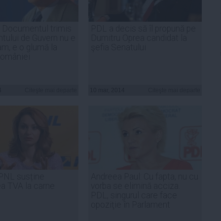
: Documentul trimis
PDL a decis să îl propună pe
tului de Guvern nu e
Dumitru Oprea candidat la
am, e o glumă la
şefia Senatului
României
4
Citeşte mai departe
10 mar, 2014
Citeşte mai departe
PNL susține
Andreea Paul: Cu fapta, nu cu
a TVA la carne
vorba se elimină acciza.
PDL, singurul care face
opoziţie în Parlament