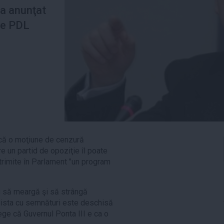
 a anunţat
le PDL
că o moţiune de cenzură
re un partid de opoziţie îl poate
 trimite în Parlament "un program
aţi să meargă şi să strângă
 lista cu semnături este deschisă
ege că Guvernul Ponta III e ca o