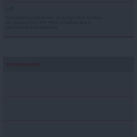
Suspendarea președintelui. 23 de deputați și senatori
din grupurile SOS, UPR, PACE și neafiliați apar în
platforma AUR ca susținători
economica.net