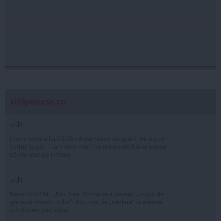
stiripesurse.ro
Fosta soție a lui Cătălin Avramescu se apără: Mi-a pus
cuțitul la gât. L-am iubit mult, nu mă poate bănui nimeni
că am stat pe interes
Revoltă în PNL. Alin Tișe: România a devenit „coșul de
gunoi al investitorilor”. Acuzații de „trădare” la adresa
conducerii partidului