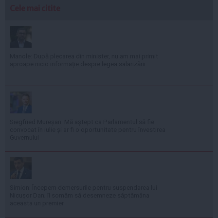
Cele mai citite
Manole: După plecarea din minister, nu am mai primit
aproape nicio informație despre legea salarizării
Siegfried Mureșan: Mă aștept ca Parlamentul să fie
convocat în iulie și ar fi o oportunitate pentru învestirea
Guvernului
Simion: Începem demersurile pentru suspendarea lui
Nicușor Dan; îl somăm să desemneze săptămâna
aceasta un premier