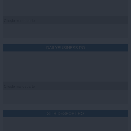
Citeşte mai departe
DAILYBUSINESS.RO
Citeşte mai departe
STIRIDESPORT.RO