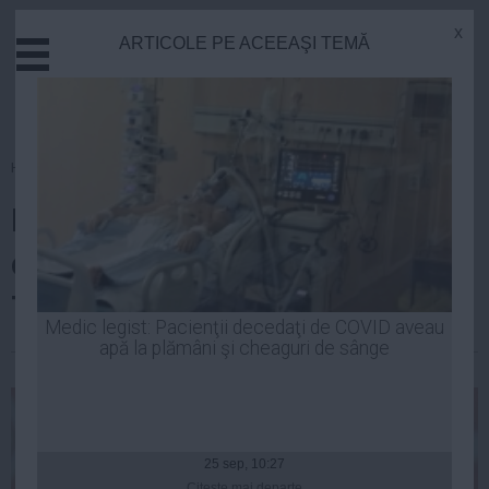
x
ARTICOLE PE ACEEAŞI TEMĂ
Actual
Economie
Justitie
Externe
Homepage
»
Politica
Educatie
Ponta a anuntat motivele pentru
Sanatate
Stiinta
care l-a propus pe Ioan Rus la
Tehnologie
Transporturi
Cultura
Medic legist: Pacienţii decedaţi de COVID aveau
apă la plămâni şi cheaguri de sânge
Mediu
| 24 iun, 2014
Life
Politica
Guvern
25 sep, 10:27
Citeşte mai departe