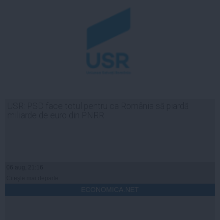
USR: PSD face totul pentru ca România să piardă
miliarde de euro din PNRR
06 aug, 21:16
Citeşte mai departe
ECONOMICA.NET