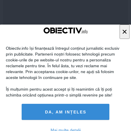
24 iun, 2014
×
Citeşte mai departe
Obiectiv.info își finanțează întregul conținut jurnalistic exclusiv
prin publicitate. Partenerii noștri folosesc tehnologii precum
cookie-urile de pe website-ul nostru pentru a personaliza
reclamele pentru tine. În felul ăsta, tu vezi reclame mai
relevante. Prin acceptarea cookie-urilor, ne ajuți să folosim
aceste tehnologii în continuare pe site.
Îți mulțumim pentru acest accept și îți reamintim că îți poți
schimba oricând opțiunea printr-o simplă revenire pe site!
DA, AM INȚELES
Iohannis și PNL dau testul în fața românilor. Asumarea
pe față a protejării lui Băsescu
Mai multe detalii