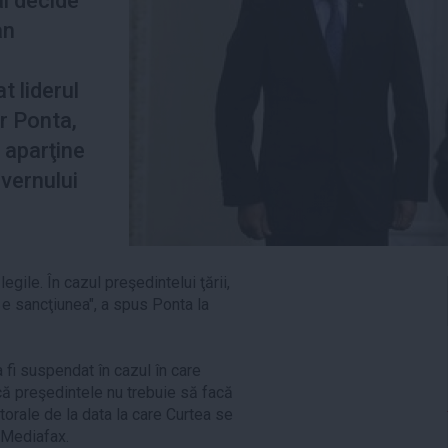
l decide
an
t liderul
r Ponta,
 aparţine
vernului
gile. În cazul preşedintelui ţării,
e sancţiunea", a spus Ponta la
 fi suspendat în cazul în care
 că preşedintele nu trebuie să facă
torale de la data la care Curtea se
 Mediafax.