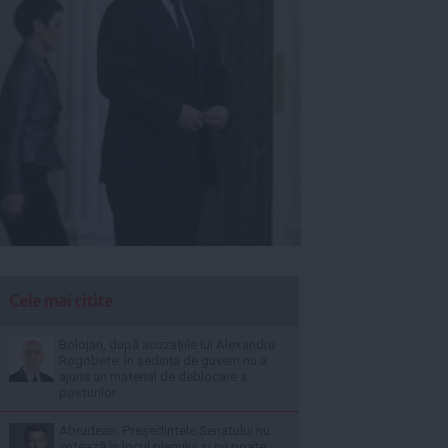
Cele mai citite
Bolojan, după acuzațiile lui Alexandru
Rogobete: În ședința de guvern nu a
ajuns un material de deblocare a
posturilor
Abrudean: Președintele Senatului nu
votează în locul plenului și nu poate