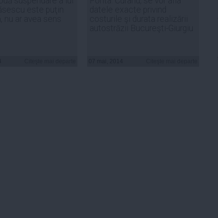
nouă suspendare a lui
Ponta: Curând, se vor afla
ăsescu este puţin
datele exacte privind
ă, nu ar avea sens
costurile şi durata realizării
autostrăzii Bucureşti-Giurgiu
4
Citeşte mai departe
07 mai, 2014
Citeşte mai departe