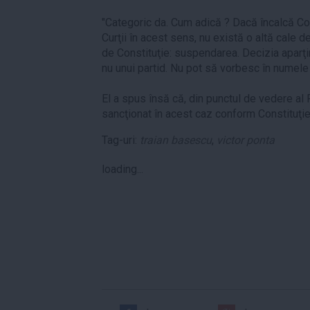
"Categoric da. Cum adică ? Dacă încalcă Co
Curţii în acest sens, nu există o altă cale
de Constituţie: suspendarea. Decizia aparţi
nu unui partid. Nu pot să vorbesc în numele
El a spus însă că, din punctul de vedere al
sancţionat în acest caz conform Constituţie
Tag-uri:
traian basescu
,
victor ponta
loading...