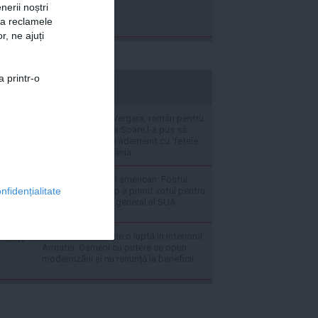
nerii noștri
za reclamele
r, ne ajuți
a printr-o
stiripesurse.ro
VIDEO Fiul Sofiei Vergara, român pentru
o seară: Anastasia Soare l-a pus să
facă sarmale și l-a ademenit cu 'fetele
superbe' din România
Fum alb în Senatul american: Fostul
avocat al lui Trump a primit votul pentru
nfidențialitate
a deveni procuror general al SUA
Radu Miruță descrie o luptă în interiorul
Armatei: Oameni cu putere se opun
modernizării și nu renunță la beneficii