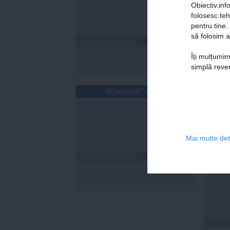
Obiectiv.info
folosesc te
pentru tine.
să folosim a
Citeşte mai departe
Îți mulțumim
simplă reven
ROMANIATV.NET
Mai multe deta
Citeşte mai departe
Cum îț
timp 