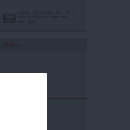
Consiliul Concurenţei: Doar 40% din
calea ferată din România este
electrificată
b365.ro