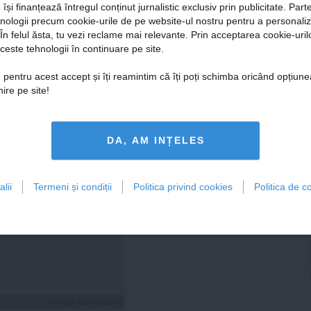
 își finanțează întregul conținut jurnalistic exclusiv prin publicitate. Parte
hnologii precum cookie-urile de pe website-ul nostru pentru a personali
 În felul ăsta, tu vezi reclame mai relevante. Prin acceptarea cookie-urilo
ceste tehnologii în continuare pe site.
Citeşte mai departe
Citeşte mai departe
 pentru acest accept și îți reamintim că îți poți schimba oricând opțiune
ire pe site!
FEMINIS.RO
DA, AM INȚELES
lii
Termeni și condiții
Politica privind cookies
Politica de co
i hidratezi părul pe
de caniculă
Citeşte mai departe