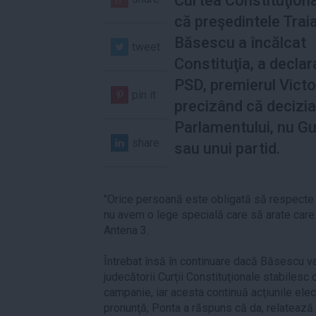
Curtea Constituţiona
că preşedintele Trai
Băsescu a încălcat
tweet
Constituţia, a declara
PSD, premierul Victo
pin it
precizând că decizia
Parlamentului, nu Gu
share
sau unui partid.
"Orice persoană este obligată să respecte le
nu avem o lege specială care să arate care 
Antena 3.
Întrebat însă în continuare dacă Băsescu va
judecătorii Curţii Constituţionale stabilesc
campanie, iar acesta continuă acţiunile elec
pronunţă, Ponta a răspuns că da, relatează