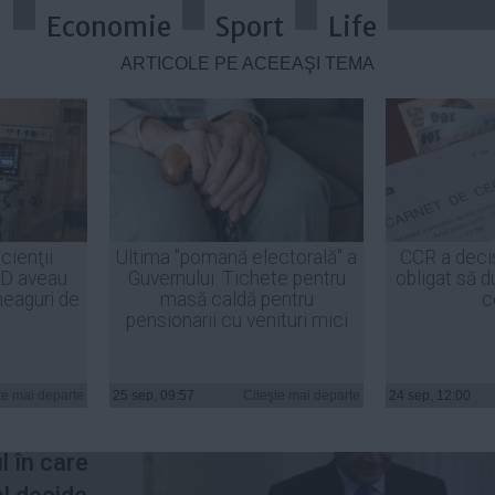
a
Economie
Sport
Life
ARTICOLE PE ACEEAŞI TEMĂ
calcă Constituţia - nu avem altă s
cienţii
Ultima "pomană electorală" a
CCR a deci
ID aveau
Guvernului: Tichete pentru
obligat să d
heaguri de
masă caldă pentru
c
pensionarii cu venituri mici
ltă
te mai departe
25 sep, 09:57
Citeşte mai departe
24 sep, 12:00
 decât
 în care