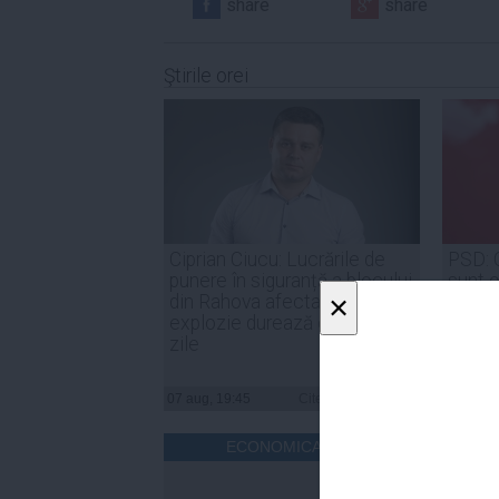
share
share
Ştirile orei
Ciprian Ciucu: Lucrările de
PSD: 
punere în siguranță a blocului
sunt o
×
din Rahova afectat de
de for
explozie durează circa 50 de
noast
zile
07 aug, 19:45
Citeşte mai departe
07 aug, 
ECONOMICA.NET