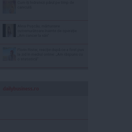
Cum îți hidratezi părul pe timp de
caniculă
Alina Pușcău, mărturisire
cutremurătoare înainte de operație:
„Am cancer la sân”
Florin Ristei, reacție după ce a fost pus
la zid în mediul online: „Am răspuns cu
o statistică”
dailybusiness.ro