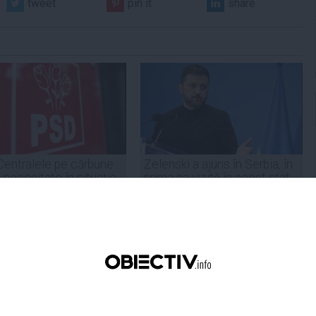
tweet
pin it
share
Centralele pe cărbune
Zelenski a ajuns în Serbia, în
 necesitate în situația
prima sa vizită în acest stat
ță majoră a țării
aliat tradițional al Rusiei după
re
2022
19:47
Citeşte mai departe
07 aug, 21:11
Citeşte mai departe
DAILYBUSINESS.RO
STIRIDESPORT.RO