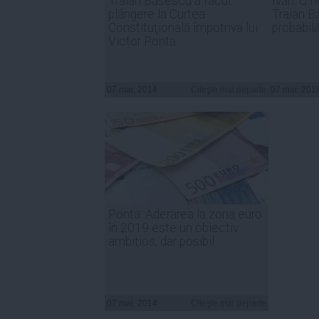
Traian Băsescu a făcut
Ivan: O 
plângere la Curtea
Traian B
Constituţională împotriva lui
probabil
Victor Ponta
07 mai, 2014
Citeşte mai departe
07 mai, 201
Ponta: Aderarea la zona euro
în 2019 este un obiectiv
ambiţios, dar posibil
07 mai, 2014
Citeşte mai departe