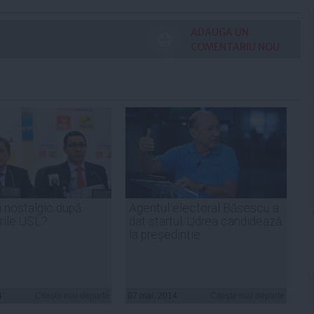
ADAUGA UN
COMENTARIU NOU
n nostalgic după
Agentul electoral Băsescu a
rile USL?
dat startul: Udrea candidează
la președinție
4
Citeşte mai departe
07 mai, 2014
Citeşte mai departe