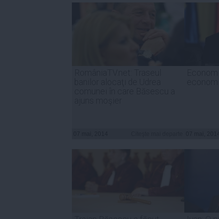
RomâniaTV.net: Traseul
Economi
banilor alocaţi de Udrea
economi
comunei în care Băsescu a
ajuns moşier
07 mai, 2014
Citeşte mai departe
07 mai, 201