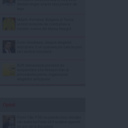
decide singur soarta unui proiect de
lege
MApN: România, Bulgaria și Turcia
extind misiunile de combatere a
minelor marine din Marea Neagră
Sorin Grindeanu, despre alegerile
anticipate: E un scenariu pe care nu pot
să-l exclud niciodată
AUR demarează procesul de
suspendare a lui Nicușor Dan și
procedurile pentru organizarea
alegerilor anticipate
Opinii
Florin Cîţu: PSD nu pierde nicio situaţie
să-i arate lui Putin că îi susţine agenda
de aici de la Bucureşti