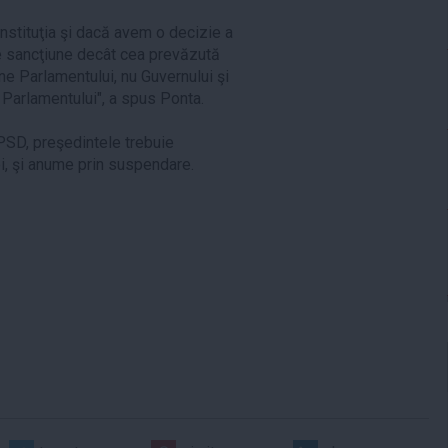
nstituţia şi dacă avem o decizie a
 de sancţiune decât cea prevăzută
ne Parlamentului, nu Guvernului şi
 Parlamentului", a spus Ponta.
 PSD, preşedintele trebuie
i, şi anume prin suspendare.