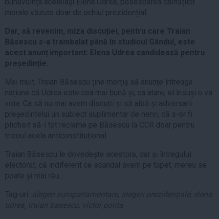
bunăvoința aceleiași Elena Udrea, posesoarea calităților
morale văzute doar de ochiul prezidențial.
Dar, să revenim, miza discuției, pentru care Traian
Băsescu s-a trambalat până în studioul Gândul, este
acest anunț important: Elena Udrea candidează pentru
președinție.
Mai mult, Traian Băsescu ține morțiș să anunțe întreaga
națiune că Udrea este cea mai bună și, ca atare, el însuși o va
vota. Ca să nu mai avem discuții și să aibă și adversarii
președintelui un subiect suplimentar de nervi, că s-or fi
plictisit să-l tot reclame pe Băsescu la CCR doar pentru
tricoul acela anticonstituțional.
Traian Băsescu le dovedește acestora, dar și întregului
electorat, că indiferent ce scandal avem pe tapet, mereu se
poate și mai rău...
Tag-uri:
alegeri europarlamentare
,
alegeri prezidenţiale
,
elena
udrea
,
traian basescu
,
victor ponta