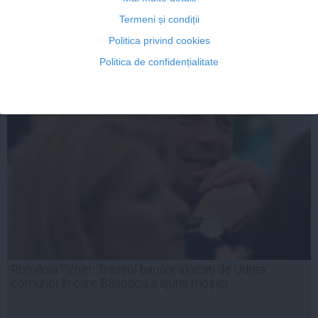
Termeni și condiții
Politica privind cookies
Politica de confidențialitate
07 mai, 2014
Citeşte mai departe
RomâniaTV.net: Traseul banilor alocaţi de Udrea
comunei în care Băsescu a ajuns moşier