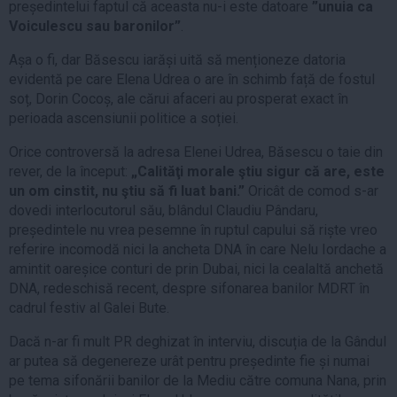
președintelui faptul că aceasta nu-i este datoare
”unuia ca
Voiculescu sau baronilor”
.
Așa o fi, dar Băsescu iarăși uită să menționeze datoria
evidentă pe care Elena Udrea o are în schimb față de fostul
soț, Dorin Cocoș, ale cărui afaceri au prosperat exact în
perioada ascensiunii politice a soției.
Orice controversă la adresa Elenei Udrea, Băsescu o taie din
rever, de la început:
„Calităţi morale ştiu sigur că are, este
un om cinstit, nu ştiu să fi luat bani.”
Oricât de comod s-ar
dovedi interlocutorul său, blândul Claudiu Pândaru,
președintele nu vrea pesemne în ruptul capului să riște vreo
referire incomodă nici la ancheta DNA în care Nelu Iordache a
amintit oareșice conturi de prin Dubai, nici la cealaltă anchetă
DNA, redeschisă recent, despre sifonarea banilor MDRT în
cadrul festiv al Galei Bute.
Dacă n-ar fi mult PR deghizat în interviu, discuția de la Gândul
ar putea să degenereze urât pentru președinte fie și numai
pe tema sifonării banilor de la Mediu către comuna Nana, prin