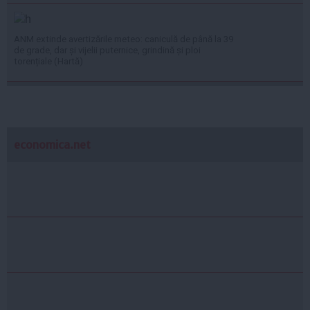
ANM extinde avertizările meteo: caniculă de până la 39
de grade, dar și vijelii puternice, grindină și ploi
torențiale (Hartă)
economica.net