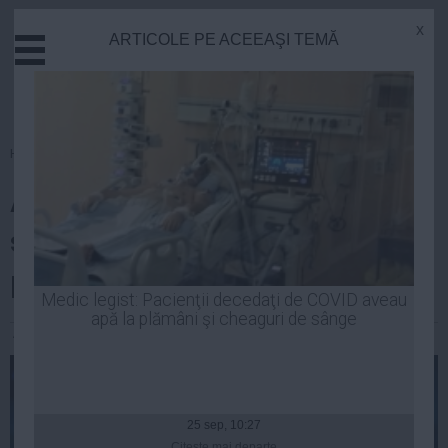
x
ARTICOLE PE ACEEAŞI TEMĂ
Actual
Economie
Justitie
Externe
Homepage
»
Opinii
Educatie
Agentul electoral Băsescu a dat
Sanatate
Stiinta
startul: Udrea candidează la
Tehnologie
președinție
Cultura
Medic legist: Pacienţii decedaţi de COVID aveau
apă la plămâni şi cheaguri de sânge
Mediu
Alexandra Radu
| 07 mai, 2014
Life
Politica
Guvern
25 sep, 10:27
Citeşte mai departe