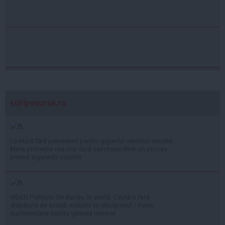
stiripesurse.ro
Lovitură fără precedent pentru gigantul rețelelor sociale.
Meta primește cea mai dură sancțiune dintr-un proces
privind siguranța copiilor
VIDEO Polițiștii din Bacău, în alertă. Caută o fată
dispărută de acasă, inclusiv cu elicopterul / Forțe
suplimentate pentru găsirea minorei