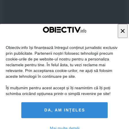
×
06 mai, 2014
Citeşte mai departe
Obiectiv.info își finanțează întregul conținut jurnalistic exclusiv
prin publicitate. Partenerii noștri folosesc tehnologii precum
cookie-urile de pe website-ul nostru pentru a personaliza
reclamele pentru tine. În felul ăsta, tu vezi reclame mai
relevante. Prin acceptarea cookie-urilor, ne ajuți să folosim
aceste tehnologii în continuare pe site.
Îți mulțumim pentru acest accept și îți reamintim că îți poți
schimba oricând opțiunea printr-o simplă revenire pe site!
DA, AM INȚELES
Ponta: Dacă Băsescu încalcă Constituţia - nu avem altă
sancţiune decât suspendarea
Mai multe detalii