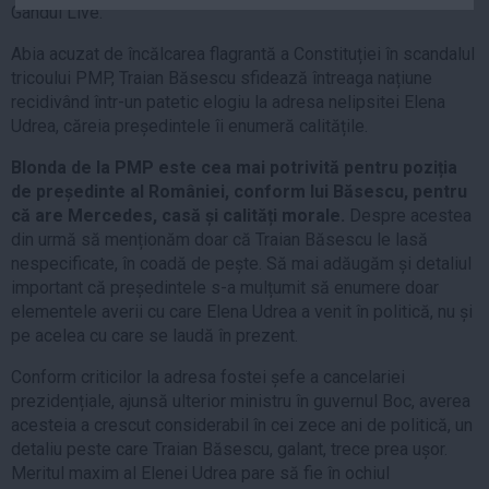
Gândul Live.
Auto
Sport
Abia acuzat de încălcarea flagrantă a Constituției în scandalul
tricoului PMP, Traian Băsescu sfidează întreaga națiune
Handbal
recidivând într-un patetic elogiu la adresa nelipsitei Elena
Udrea, căreia președintele îi enumeră calitățile.
Box
Baschet
Blonda de la PMP este cea mai potrivită pentru poziția
de președinte al României, conform lui Băsescu, pentru
Tenis
că are Mercedes, casă și calități morale.
Despre acestea
Alte sporturi
din urmă să menționăm doar că Traian Băsescu le lasă
Life
nespecificate, în coadă de pește. Să mai adăugăm și detaliul
important că președintele s-a mulțumit să enumere doar
Funny
elementele averii cu care Elena Udrea a venit în politică, nu și
pe acelea cu care se laudă în prezent.
Travel
Stil de viata
Conform criticilor la adresa fostei șefe a cancelariei
prezidențiale, ajunsă ulterior ministru în guvernul Boc, averea
acesteia a crescut considerabil în cei zece ani de politică, un
detaliu peste care Traian Băsescu, galant, trece prea ușor.
Meritul maxim al Elenei Udrea pare să fie în ochiul