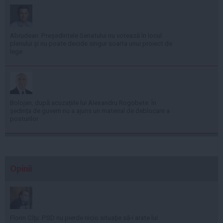
Abrudean: Președintele Senatului nu votează în locul
plenului și nu poate decide singur soarta unui proiect de
lege
Bolojan, după acuzațiile lui Alexandru Rogobete: În
ședința de guvern nu a ajuns un material de deblocare a
posturilor
Opinii
Florin Cîţu: PSD nu pierde nicio situaţie să-i arate lui