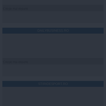
Citeşte mai departe
DAILYBUSINESS.RO
Citeşte mai departe
STIRIDESPORT.RO