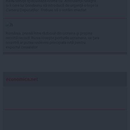
Radu Miruță speculează isteria cu ”Ambulanța Neagră”
și îi cere lui Grindeanu să introducă de urgență o lege la
Camera Deputaților: Trebuie să o votăm imediat
România, prinsă între războiul din Ucraina și propria
recoltă record: Rusia lovește porturile ucrainene, iar țara
noastră ar putea redeveni principala rută pentru
exportul cerealelor
economica.net