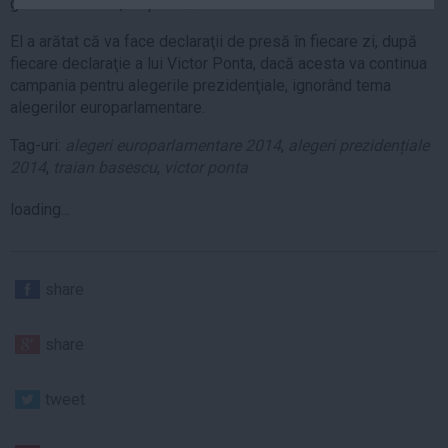
găsit-o în 2004', a spus Băsescu.
Auto
El a arătat că va face declaraţii de presă în fiecare zi, după
Sport
fiecare declaraţie a lui Victor Ponta, dacă acesta va continua
campania pentru alegerile prezidenţiale, ignorând tema
Handbal
alegerilor europarlamentare.
Box
Tag-uri:
alegeri europarlamentare 2014
,
alegeri prezidențiale
Baschet
2014
,
traian basescu
,
victor ponta
Tenis
Alte sporturi
loading...
Life
Funny
share
Travel
Stil de viata
share
tweet