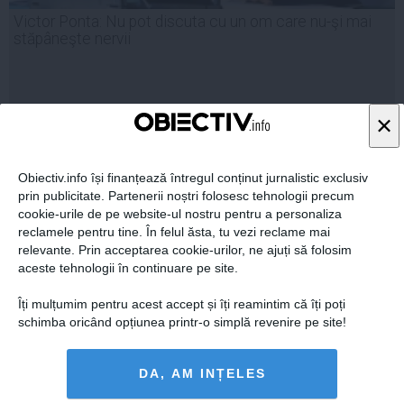
Victor Ponta: Nu pot discuta cu un om care nu-şi mai
stăpâneşte nervii
×
06 mai, 2014
Citeşte mai departe
Obiectiv.info își finanțează întregul conținut jurnalistic exclusiv
prin publicitate. Partenerii noștri folosesc tehnologii precum
cookie-urile de pe website-ul nostru pentru a personaliza
reclamele pentru tine. În felul ăsta, tu vezi reclame mai
relevante. Prin acceptarea cookie-urilor, ne ajuți să folosim
aceste tehnologii în continuare pe site.
Îți mulțumim pentru acest accept și îți reamintim că îți poți
schimba oricând opțiunea printr-o simplă revenire pe site!
DA, AM INȚELES