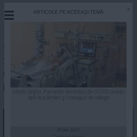
x
ARTICOLE PE ACEEAŞI TEMĂ
Actual
Economie
Justitie
Externe
Homepage
»
Politica
Educatie
Traian Băsescu: Pentru mine ar
Sanatate
Stiinta
fi o dramă să las ţara asta cu un
Tehnologie
partid atotputernic
Cultura
Medic legist: Pacienţii decedaţi de COVID aveau
apă la plămâni şi cheaguri de sânge
Mediu
Robert Georgescu
| 06 mai, 2014
Life
Politica
Guvern
25 sep, 10:27
Citeşte mai departe