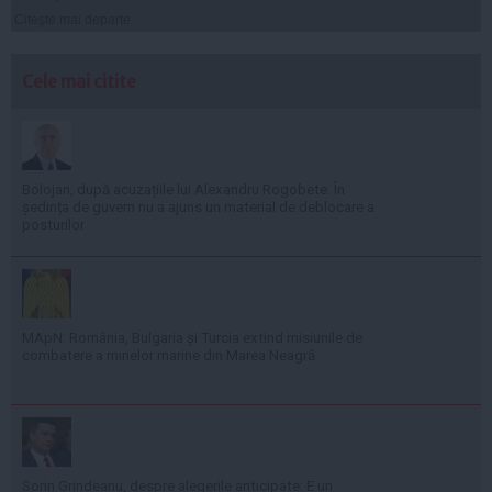
Citeşte mai departe
Cele mai citite
Bolojan, după acuzațiile lui Alexandru Rogobete: În
ședința de guvern nu a ajuns un material de deblocare a
posturilor
MApN: România, Bulgaria și Turcia extind misiunile de
combatere a minelor marine din Marea Neagră
Sorin Grindeanu, despre alegerile anticipate: E un