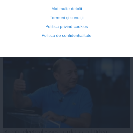
Victor Ponta: Domnul Băsescu are un dosar penal legat
de afacerea Nana
Mai multe detalii
Termeni și condiții
Politica privind cookies
Politica de confidențialitate
06 mai, 2014
Citeşte mai departe
Agentul electoral Băsescu a dat startul: Udrea