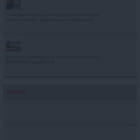
Florin Cîţu: PSD nu pierde nicio situaţie să-i arate lui
Putin că îi susţine agenda de aici de la Bucureşti
Consiliul Concurenţei: Doar 40% din calea ferată din
România este electrificată
b365.ro