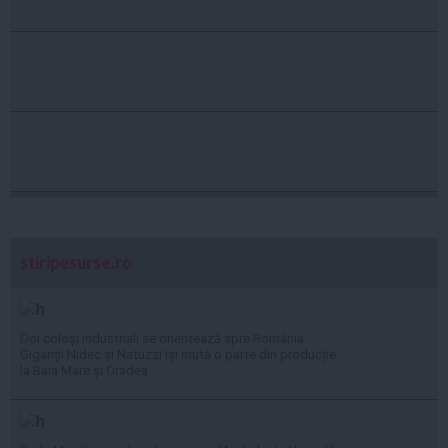
stiripesurse.ro
Doi coloși industriali se orientează spre România.
Giganții Nidec și Natuzzi își mută o parte din producție
la Baia Mare și Oradea