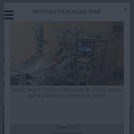
x
ARTICOLE PE ACEEAŞI TEMĂ
Actual
Economie
Justitie
Externe
Homepage
»
Justitie
Educatie
Reacţia lui Ilie Sârbu după ce
Sanatate
Stiinta
cumnatul lui Ponta a fost reţinut
Tehnologie
de DNA
Cultura
Medic legist: Pacienţii decedaţi de COVID aveau
apă la plămâni şi cheaguri de sânge
Mediu
Laurentiu Panait
| 17 feb, 16:55
Life
Politica
Guvern
25 sep, 10:27
Citeşte mai departe