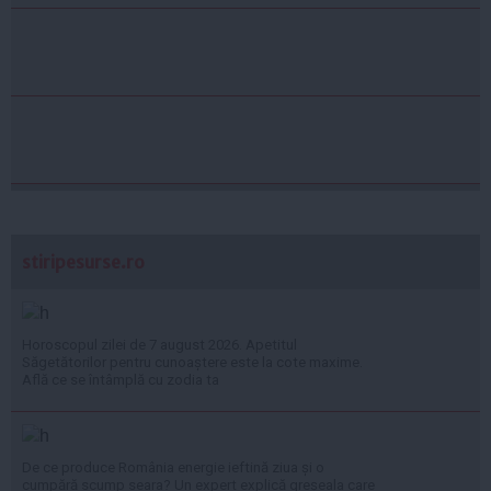
stiripesurse.ro
Horoscopul zilei de 7 august 2026. Apetitul
Săgetătorilor pentru cunoaștere este la cote maxime.
Află ce se întâmplă cu zodia ta
De ce produce România energie ieftină ziua și o
cumpără scump seara? Un expert explică greșeala care