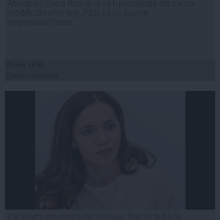
Abrudean: Dacă România va fi penalizată din cauza
modificării unor legi, PSD să își asume
responsabilitatea
05 aug, 18:40
Citeşte mai departe
Partenera preşedintelui Nicuşor Dan îşi publică