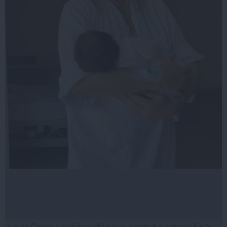
Laura Cosoi a explicat de ce și-a numit a cincea fiică