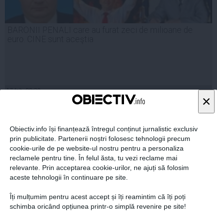
BARONII PENALI care au furat zeci de milioane de
euro. CINE sunt aceştia
17 feb, 09:29
×
Citeşte mai departe
Obiectiv.info își finanțează întregul conținut jurnalistic exclusiv
prin publicitate. Partenerii noștri folosesc tehnologii precum
cookie-urile de pe website-ul nostru pentru a personaliza
reclamele pentru tine. În felul ăsta, tu vezi reclame mai
relevante. Prin acceptarea cookie-urilor, ne ajuți să folosim
aceste tehnologii în continuare pe site.
Îți mulțumim pentru acest accept și îți reamintim că îți poți
schimba oricând opțiunea printr-o simplă revenire pe site!