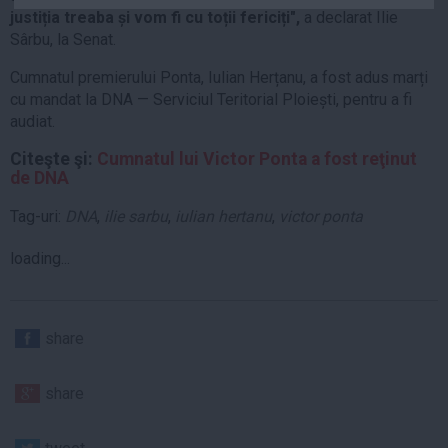
justiția treaba și vom fi cu toții fericiți",
a declarat Ilie
Auto
Sârbu, la Senat.
Sport
Cumnatul premierului Ponta, Iulian Herțanu, a fost adus marți
Handbal
cu mandat la DNA — Serviciul Teritorial Ploiești, pentru a fi
Box
audiat.
Baschet
Citeşte şi:
Cumnatul lui Victor Ponta a fost reţinut
de DNA
Tenis
Alte sporturi
Tag-uri:
DNA
,
ilie sarbu
,
iulian hertanu
,
victor ponta
Life
loading...
Funny
Travel
share
Stil de viata
share