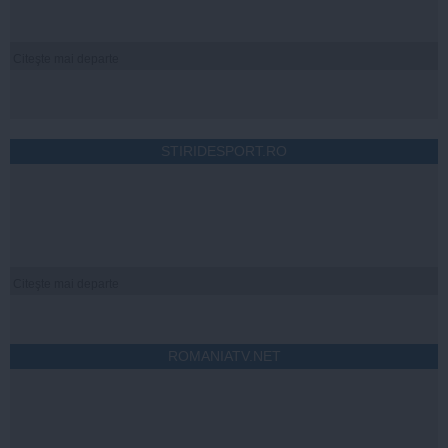
Citeşte mai departe
STIRIDESPORT.RO
Citeşte mai departe
ROMANIATV.NET