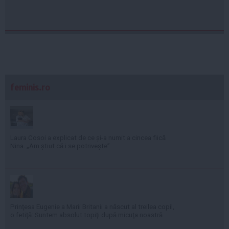
feminis.ro
Laura Cosoi a explicat de ce și-a numit a cincea fiică
Nina. „Am știut că i se potrivește”
Prinţesa Eugenie a Marii Britanii a născut al treilea copil,
o fetiţă: Suntem absolut topiţi după micuţa noastră