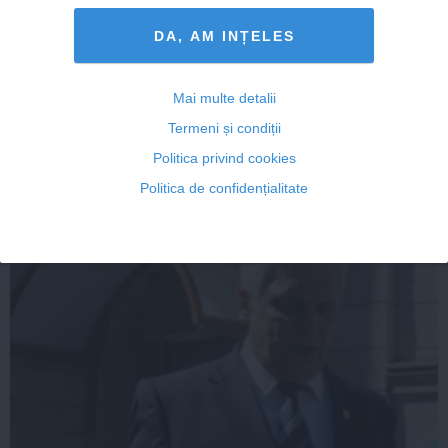
DA, AM INȚELES
Victor Ponta, PRIMA REACŢIE la percheziţiile DNA de
la firma familiei sale
Mai multe detalii
Termeni și condiții
Politica privind cookies
17 feb, 09:44
Politica de confidențialitate
Citeşte mai departe