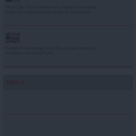
Florin Cîţu: PSD nu pierde nicio situaţie să-i arate lui
Putin că îi susţine agenda de aici de la Bucureşti
Consiliul Concurenţei: Doar 40% din calea ferată din
România este electrificată
b365.ro