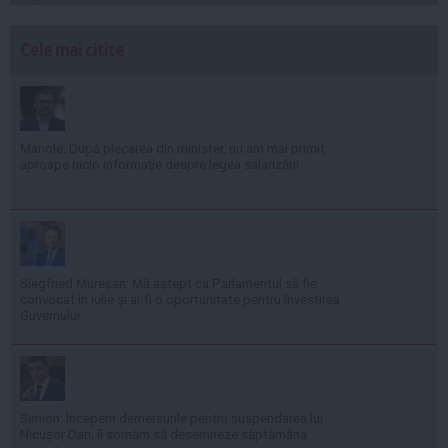
Cele mai citite
Manole: După plecarea din minister, nu am mai primit
aproape nicio informație despre legea salarizării
Siegfried Mureșan: Mă aștept ca Parlamentul să fie
convocat în iulie și ar fi o oportunitate pentru învestirea
Guvernului
Simion: Începem demersurile pentru suspendarea lui
Nicușor Dan; îl somăm să desemneze săptămâna