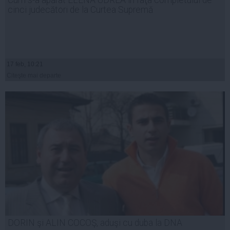
Cum s-a apărat ELENA UDREA în faţa completului de
cinci judecători de la Curtea Supremă
17 feb, 10:21
Citeşte mai departe
DORIN şi ALIN COCOŞ, aduşi cu duba la DNA