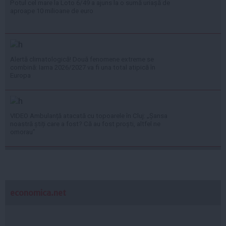
Potul cel mare la Loto 6/49 a ajuns la o sumă uriașă de
aproape 10 milioane de euro
Alertă climatologică! Două fenomene extreme se
combină: Iarna 2026/2027 va fi una total atipică în
Europa
VIDEO Ambulanță atacată cu topoarele în Cluj: „Șansa
noastră știți care a fost? Că au fost proști, altfel ne
omorau”
economica.net