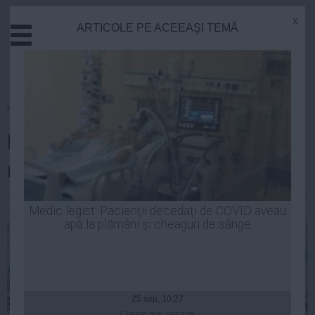
x
ARTICOLE PE ACEEAŞI TEMĂ
Actual
Economie
Justitie
Externe
Homepage
»
Stiinta
Educatie
România, pe harta cercetării
Sanatate
Stiinta
mondiale. Ce este CETAL
Tehnologie
Cultura
Simona Bran
| 22 oct, 2014
Medic legist: Pacienţii decedaţi de COVID aveau
apă la plămâni şi cheaguri de sânge
Mediu
Life
Politica
Guvern
25 sep, 10:27
Citeşte mai departe