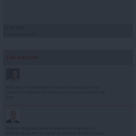
22 oct, 2014
Citeşte mai departe
Cele mai citite
Abrudean: Președintele Senatului nu votează în locul
plenului și nu poate decide singur soarta unui proiect de
lege
Bolojan, după acuzațiile lui Alexandru Rogobete: În
ședința de guvern nu a ajuns un material de deblocare a