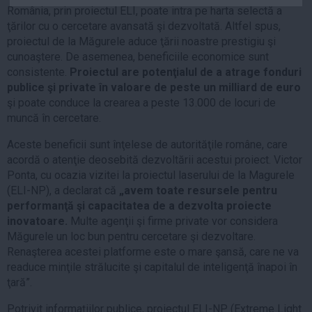
România, prin proiectul ELI, poate intra pe harta selectă a
Auto
ţărilor cu o cercetare avansată şi dezvoltată. Altfel spus,
Sport
proiectul de la Măgurele aduce ţării noastre prestigiu şi
cunoaştere. De asemenea, beneficiile economice sunt
Handbal
consistente.
Proiectul are potenţialul de a atrage fonduri
Box
publice şi private în valoare de peste un milliard de euro
şi poate conduce la crearea a peste 13.000 de locuri de
Baschet
muncă în cercetare.
Tenis
Aceste beneficii sunt înţelese de autorităţile române, care
Alte sporturi
acordă o atenţie deosebită dezvoltării acestui proiect. Victor
Life
Ponta, cu ocazia vizitei la proiectul laserului de la Magurele
(ELI-NP), a declarat că
„avem toate resursele pentru
Funny
performanţă şi capacitatea de a dezvolta proiecte
Travel
inovatoare.
Multe agenţii şi firme private vor considera
Stil de viata
Măgurele un loc bun pentru cercetare şi dezvoltare.
Renaşterea acestei platforme este o mare şansă, care ne va
readuce minţile strălucite şi capitalul de inteligenţă înapoi în
ţară”.
Potrivit informaţiilor publice, proiectul ELI-NP (Extreme Light