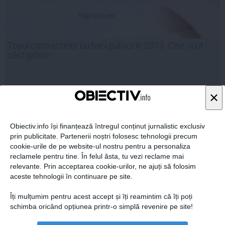
Topul contractelor cu bani publici în 2013. Cine sunt
câștigătorii
×
03 sep, 2013
Citeşte mai departe
Obiectiv.info își finanțează întregul conținut jurnalistic exclusiv
prin publicitate. Partenerii noștri folosesc tehnologii precum
cookie-urile de pe website-ul nostru pentru a personaliza
reclamele pentru tine. În felul ăsta, tu vezi reclame mai
relevante. Prin acceptarea cookie-urilor, ne ajuți să folosim
aceste tehnologii în continuare pe site.
Îți mulțumim pentru acest accept și îți reamintim că îți poți
schimba oricând opțiunea printr-o simplă revenire pe site!