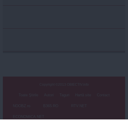
Copyright ©2013 OBIECTIV.info
Toate Ştirile
Autori
Taguri
Hartă site
Contact
NOOBZ.ro
B365.RO
RTV.NET
ECONOMICA.NET