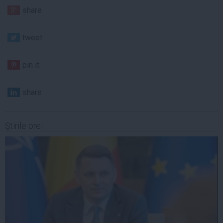
share
tweet
pin it
share
Ştirile orei