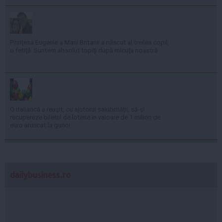
Prinţesa Eugenie a Marii Britanii a născut al treilea copil,
o fetiţă: Suntem absolut topiţi după micuţa noastră
O italiancă a reuşit, cu ajutorul salubrităţii, să-şi
recupereze biletul de loterie în valoare de 1 milion de
euro aruncat la gunoi
dailybusiness.ro