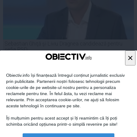
Sebastian Ghiţă şi Liviu Dragnea candidează pentru
şefia PSD
×
Obiectiv.info își finanțează întregul conținut jurnalistic exclusiv
prin publicitate. Partenerii noștri folosesc tehnologii precum
22 oct, 2014
cookie-urile de pe website-ul nostru pentru a personaliza
Citeşte mai departe
reclamele pentru tine. În felul ăsta, tu vezi reclame mai
relevante. Prin acceptarea cookie-urilor, ne ajuți să folosim
aceste tehnologii în continuare pe site.
Îți mulțumim pentru acest accept și îți reamintim că îți poți
schimba oricând opțiunea printr-o simplă revenire pe site!