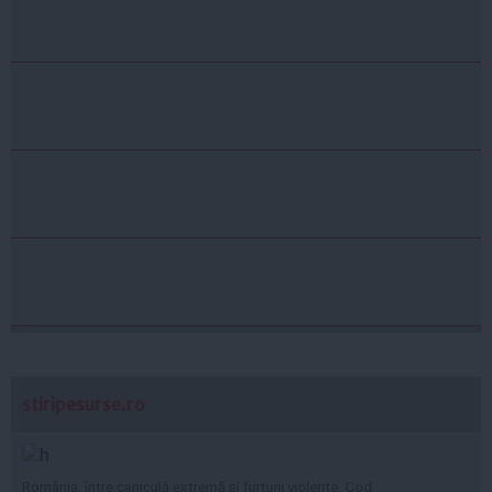
stiripesurse.ro
România, între caniculă extremă și furtuni violente. Cod