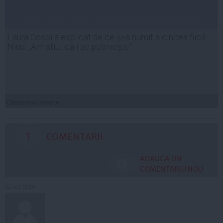
Laura Cosoi a explicat de ce și-a numit a cincea fiică
Nina. „Am știut că i se potrivește”
Citeşte mai departe
1
COMENTARII
ADAUGA UN
COMENTARIU NOU
22 oct, 2014