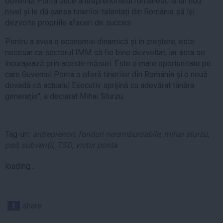
Guvernul Ponta duce antreprenoriatul românesc la un nou
nivel și le dă șansa tinerilor talentați din România să își
dezvolte propriile afaceri de succes.
Pentru a avea o economie dinamică și în creștere, este
necesar ca sectorul IMM să fie bine dezvoltat, iar asta se
încurajează prin aceste măsuri. Este o mare oportunitate pe
care Guvernul Ponta o oferă tinerilor din România și o nouă
dovadă că actualul Executiv sprijină cu adevărat tânăra
generație", a declarat Mihai Sturzu.
Tag-uri:
antreprenori
,
fonduri nerambursabile
,
mihai sturzu
,
psd
,
subvenţii
,
TSD
,
victor ponta
loading...
share