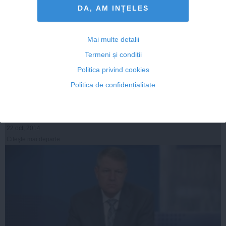
DA, AM INȚELES
Mai multe detalii
Termeni și condiții
Gradul de absorbţie al fondurilor europene până la
Politica privind cookies
sfârşitul anului va fi de peste 50%. Ce loc ocupăm în UE
Politica de confidențialitate
22 oct, 2014
Citeşte mai departe