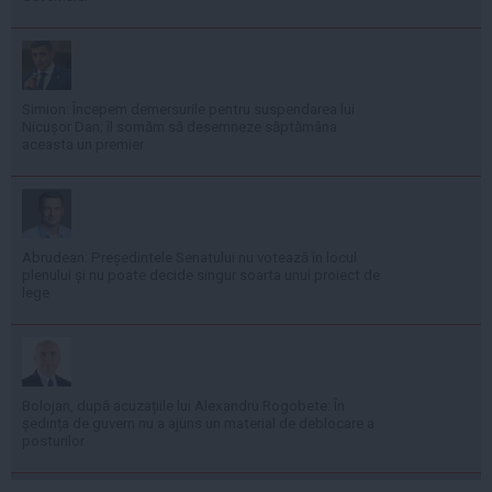
Simion: Începem demersurile pentru suspendarea lui
Nicușor Dan; îl somăm să desemneze săptămâna
aceasta un premier
Abrudean: Președintele Senatului nu votează în locul
plenului și nu poate decide singur soarta unui proiect de
lege
Bolojan, după acuzațiile lui Alexandru Rogobete: În
ședința de guvern nu a ajuns un material de deblocare a
posturilor