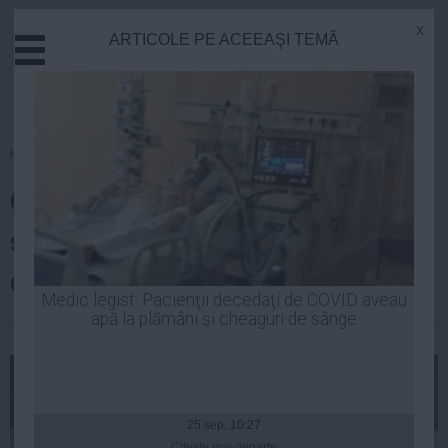
x
ARTICOLE PE ACEEAŞI TEMĂ
Actual
Economie
Justitie
Externe
Homepage
»
Economie
Educatie
Ce trebuie să faci ca să primeşti
Sanatate
Stiinta
subvenţie de 25.000 de euro,
Tehnologie
dacă ai între 18 şi 25 de ani
Cultura
Medic legist: Pacienţii decedaţi de COVID aveau
apă la plămâni şi cheaguri de sânge
Mediu
| 22 oct, 2014
Life
Politica
Guvern
25 sep, 10:27
Citeşte mai departe