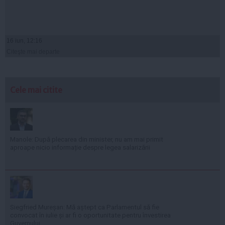
16 iun, 12:16
Citeşte mai departe
Cele mai citite
Manole: După plecarea din minister, nu am mai primit
aproape nicio informație despre legea salarizării
Siegfried Mureșan: Mă aștept ca Parlamentul să fie
convocat în iulie și ar fi o oportunitate pentru învestirea
Guvernului