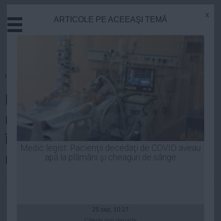
x
ARTICOLE PE ACEEAŞI TEMĂ
Actual
Economie
Justitie
Externe
Homepage
»
Actual
Educatie
Proteste în toată ţara: Zeci de
Sanatate
Stiinta
mii de oameni au manifestat
Tehnologie
împotriva politicienilor şi în
Cultura
Medic legist: Pacienţii decedaţi de COVID aveau
memoria victimelor din Colectiv
apă la plămâni şi cheaguri de sânge
Mediu
Life
Laurentiu Panait
| 05 noi, 08:42
Politica
Guvern
25 sep, 10:27
Citeşte mai departe