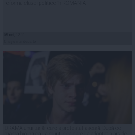
reforma clasei politice în ROMÂNIA
05 noi, 12:11
Citeşte mai departe
DRAMA unui tânăr care a protestat aseară: După ce
mama biologică i-a murit, cea care l-a adoptat a ars de