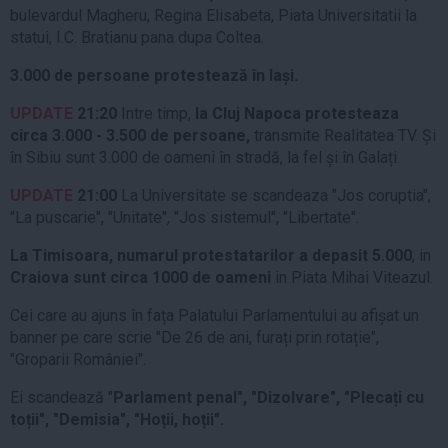
bulevardul Magheru, Regina Elisabeta, Piata Universitatii la
statui, I.C. Bratianu pana dupa Coltea.
3.000 de persoane protestează în Iași.
UPDATE
21:20
Intre timp,
la Cluj Napoca protesteaza
circa 3.000 - 3.500 de persoane,
transmite Realitatea TV. Și
în Sibiu sunt 3.000 de oameni în stradă, la fel și în Galați.
UPDATE
21:00
La Universitate se scandeaza "Jos coruptia",
"La puscarie", "Unitate", "Jos sistemul", "Libertate".
La Timisoara, numarul protestatarilor a depasit 5.000
, in
Craiova sunt circa 1000 de oameni
in Piata Mihai Viteazul.
Cei care au ajuns în fața Palatului Parlamentului au afișat un
banner pe care scrie "De 26 de ani, furați prin rotație",
"Groparii României".
Ei scandează "
Parlament penal", "Dizolvare", "Plecați cu
toții", "Demisia", "Hoții, hoții".