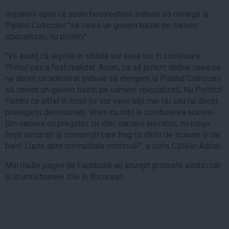
Iniţiatorii spun că acum bucureştenii trebuie să meargă la
Palatul Cotroceni "să ceară un guvern bazat pe oameni
specializaţi, nu politici".
"Vă anunţ că ieşirile în stradă vor avea loc în continuare.
Primul pas a fost realizat. Acum, ca să putem obţine ceea ce
ne dorim cu adevărat trebuie să mergem la Palatul Cotroceni
să cerem un guvern bazat pe oameni specializati, Nu Politici!
Pentru ca altfel în locul lor vor venii alţii mai răi sau nu decât
proaspeţii demisionaţi. Vrem cu toţii la conducerea acestei
ţări oameni cu pregătiri, cu idei, oameni inovatori, nu nisşe
foşti securişti şi comunişti care trag cu dintii de scaune şi de
bani! Lupta spre normalitate continuă!", a scris Cătălin Adrian.
Mai multe pagini de Facebook au anunţat proteste astăzi cât
şi în următoarele zile în Bucureşti.