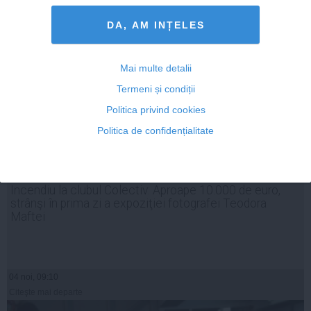
DA, AM INȚELES
Mai multe detalii
Termeni și condiții
Politica privind cookies
Politica de confidențialitate
Incendiu la clubul Colectiv: Aproape 10.000 de euro,
strânşi în prima zi a expoziţiei fotografei Teodora
Maftei
04 noi, 09:10
Citeşte mai departe