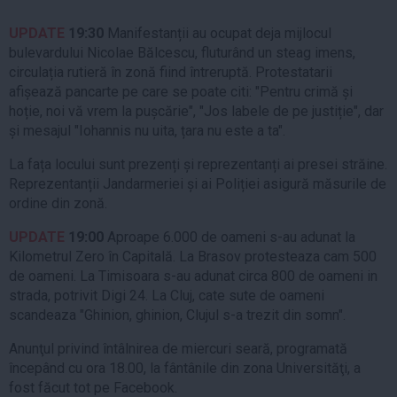
UPDATE
19:30
Manifestanții au ocupat deja mijlocul
bulevardului Nicolae Bălcescu, fluturând un steag imens,
circulația rutieră în zonă fiind întreruptă. Protestatarii
afișează pancarte pe care se poate citi: "Pentru crimă și
hoție, noi vă vrem la pușcărie", "Jos labele de pe justiție", dar
și mesajul "Iohannis nu uita, țara nu este a ta".
La fața locului sunt prezenți și reprezentanți ai presei străine.
Reprezentanții Jandarmeriei și ai Poliției asigură măsurile de
ordine din zonă.
UPDATE
19:00
Aproape 6.000 de oameni s-au adunat la
Kilometrul Zero în Capitală. La Brasov protesteaza cam 500
de oameni. La Timisoara s-au adunat circa 800 de oameni in
strada, potrivit Digi 24. La Cluj, cate sute de oameni
scandeaza "Ghinion, ghinion, Clujul s-a trezit din somn".
Anunţul privind întâlnirea de miercuri seară, programată
începând cu ora 18.00, la fântânile din zona Universităţi, a
fost făcut tot pe Facebook.