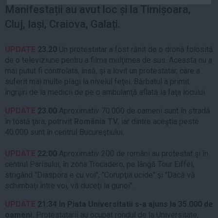
Manifestații au avut loc și la Timișoara,
Auto
Cluj, Iași, Craiova, Galați.
Sport
Handbal
UPDATE
23.20
Un protestatar a fost rănit de o dronă folosită
Box
de o televiziune pentru a filma mulţimea de sus. Aceasta nu a
mai putut fi controlata, însă, şi a lovit un protestatar, care a
Baschet
suferit mai multe plagi la nivelul feţei. Bărbatul a primit
Tenis
îngrijiri de la medicii de pe o ambulanţă aflată la faţa locului.
Alte sporturi
UPDATE
23.00
Aproximativ 70.000 de oameni sunt în stradă
Life
în toată ţara, potrivit
România TV
, iar dintre aceştia peste
40.000 sunt în centrul Bucureştiului.
Funny
Travel
UPDATE
22:00
Aproximativ 200 de români au protestat şi în
centrul Parisului, în zona Trocadero, pe lângă Tour Eiffel,
Stil de viata
strigând "Diaspora e cu voi", "Corupţia ucide" şi "Dacă vă
schimbaţi între voi, vă duceţi la gunoi".
UPDATE
21:34
In Piata Universitatii s-a ajuns la 35.000 de
oameni.
Protestatarii au ocupat rondul de la Universitate,