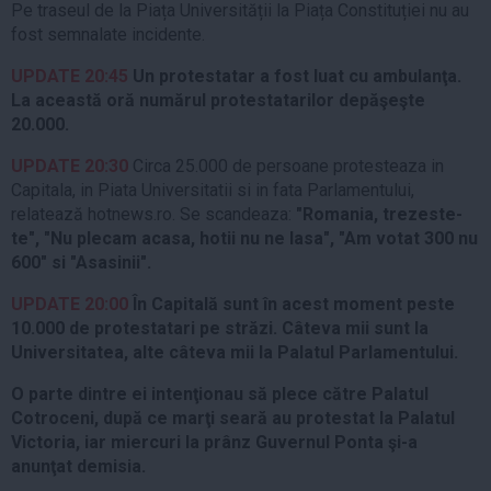
Pe traseul de la Piața Universității la Piața Constituției nu au
fost semnalate incidente.
UPDATE 20:45
Un protestatar a fost luat cu ambulanţa.
La această oră numărul protestatarilor depăşeşte
20.000.
UPDATE
20:30
Circa 25.000 de persoane protesteaza in
Capitala, in Piata Universitatii si in fata Parlamentului,
relatează hotnews.ro. Se scandeaza:
"Romania, trezeste-
te", "Nu plecam acasa, hotii nu ne lasa", "Am votat 300 nu
600" si "Asasinii".
UPDATE 20:00
În Capitală sunt în acest moment peste
10.000 de protestatari pe străzi. Câteva mii sunt la
Universitatea, alte câteva mii la Palatul Parlamentului.
O parte dintre ei intenţionau să plece către Palatul
Cotroceni, după ce marţi seară au protestat la Palatul
Victoria, iar miercuri la prânz Guvernul Ponta şi-a
anunţat demisia.