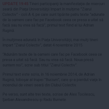
UPDATE 19:45
Tineri participanţi la manifestaţia de miercuri
seară din Piaţa Universităţii împart în mulţime ”Ziarul
Colectiv” - coli A 4, pe care sunt tipărite patru texte ”adunate
de la oameni care fac pe Facebook ceea ce presa a uitat să
facă sau nu vrea să facă”, primul text fiind al lui Adrian
Rugină.
În mulţimea adunată în Piaţa Universităţii, mai mulţi tineri
împart ”Ziarul Colectiv”, datat 4 noiembrie 2015.
”Adunăm texte de la oameni care fac pe Facebook ceea ce
presa a uitat să facă. Sau nu vrea să facă. Noua presă
suntem noi”, scrie sub titlul ”Ziarul Colectiv”.
Primul text este scris, în 16 noiembrie 2014, de Adrian
Rugină, toboşar al trupei ”Bucium”, care şi-a pierdut viaţa în
incendiul de vineri seară din Clubul Colectiv.
Pe verso, sunt alte trei texte, scrise de Alex Tocilescu,
Şerban Alexandrescu şi Radu Burnete.