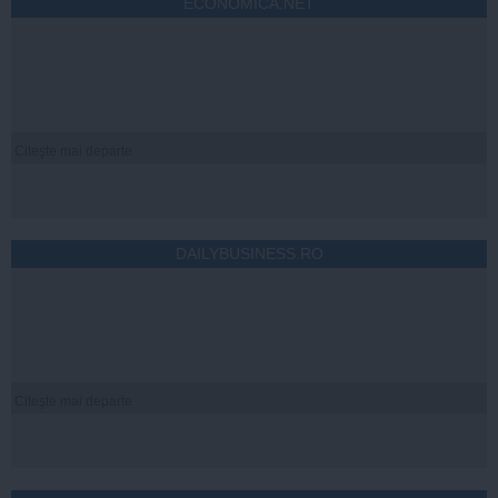
ECONOMICA.NET
Citeşte mai departe
DAILYBUSINESS.RO
Citeşte mai departe