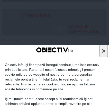
1
COMENTARII
ADAUGA UN
COMENTARIU NOU
05 noi, 07:24
Florin Sava
×
Castigati imediat!
Cum sa faci bani acasa!
Vremurile sunt tot mai grele, nu-i asa? Salariul nu mai e suficient, a
sa ca e timpul sa inveti cum sa faci bani acasa! Da, noi iti oferim ab
Obiectiv.info își finanțează întregul conținut jurnalistic exclusiv
solut gratuit un curs special online in care inveti pas cu pas si cu to
prin publicitate. Partenerii noștri folosesc tehnologii precum
ate detaliile cum sa faci bani acasa! Solicita acum toate detaliile la a
cookie-urile de pe website-ul nostru pentru a personaliza
dresa de email:
florin_33_2006@yahoo.com
reclamele pentru tine. În felul ăsta, tu vezi reclame mai
relevante. Prin acceptarea cookie-urilor, ne ajuți să folosim
raspunde
aceste tehnologii în continuare pe site.
Îți mulțumim pentru acest accept și îți reamintim că îți poți
schimba oricând opțiunea printr-o simplă revenire pe site!
ARTICOLE PE ACEEAŞI TEMĂ