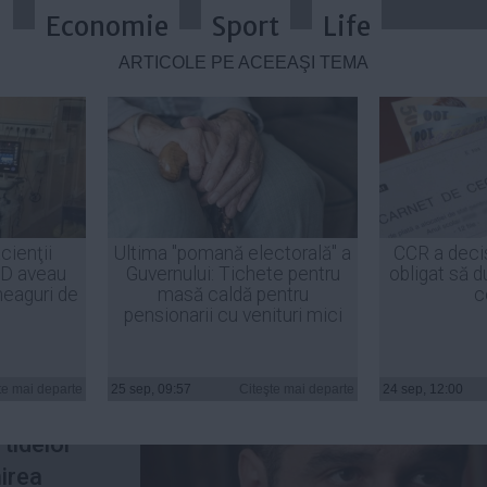
a
Economie
Sport
Life
ARTICOLE PE ACEEAŞI TEMĂ
pre PDL şi PNL: Sunt nişte imbeci
cienţii
Ultima "pomană electorală" a
CCR a deci
ID aveau
Guvernului: Tichete pentru
obligat să d
heaguri de
masă caldă pentru
c
pensionarii cu venituri mici
idenţial a
ocializare
te mai departe
25 sep, 09:57
Citeşte mai departe
24 sep, 12:00
e au
tidelor
irea