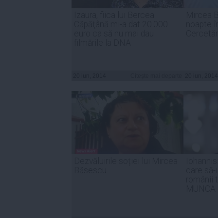
Izaura, fiica lui Bercea:
Mircea B
Căpăţână mi-a dat 20.000
noapte în
euro ca să nu mai dau
Cercetăr
filmările la DNA
20 iun, 2014
Citeşte mai departe
20 iun, 2014
Dezvăluirile soției lui Mircea
Iohannis
Băsescu
care să-
românii t
MUNCA