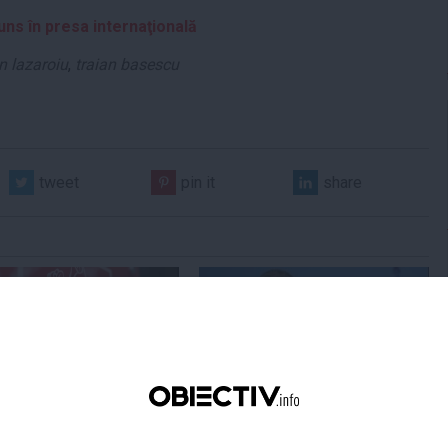
uns în presa internaţională
n lazaroiu
,
traian basescu
tweet
pin it
share
Centralele pe cărbune
Zelenski a ajuns în Serbia, în
 necesitate în situația
prima sa vizită în acest stat