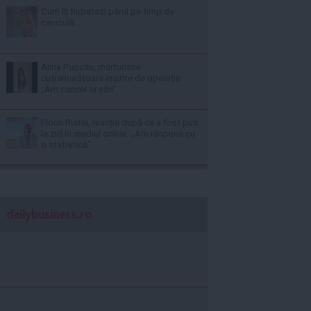
Cum îți hidratezi părul pe timp de
caniculă
Alina Pușcău, mărturisire
cutremurătoare înainte de operație:
„Am cancer la sân”
Florin Ristei, reacție după ce a fost pus
la zid în mediul online: „Am răspuns cu
o statistică”
dailybusiness.ro