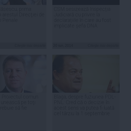
ăsescu, prima
CSM sesizează Inspecția
 arestul Direcţiei de
Judiciară cu privire la
i Penale
declarațiile în care au fost
implicate șefa DNA
Citeşte mai departe
20 iun, 2014
Citeşte mai departe
: Proiectul comun
Blaga, despre fuziunea PDL-
i unească pe toţi
PNL: Cred că o decizie în
rebuie să fie
acest sens va putea fi luată
cel târziu la 1 septembrie