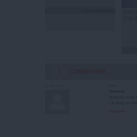
Citeşte mai departe
Cum îț
timp 
1
COMENTARII
radu
20 iun, 2014
ticalosi
lazaroiu vrea s
i in timp ce f
raspunde