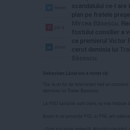
scandalului ce-l are 
tweet
plan pe fratele preşe
Mircea Băsescu
. Re
pin it
fostului consilier a 
ce premierul Victor 
share
cerut demisia lui
Tra
Băsescu.
Sebastian Lăzăroiu a notat că:
"Da, la un tur de televiziuni vad un conse
demisiei lui Traian Basescu.
La PSD lucrurile sunt clare, nu mai trebuie 
Acum in ce priveste PDL si PNL am cateva
- Sunt toti niste imbecili. Absolut plauzibil.