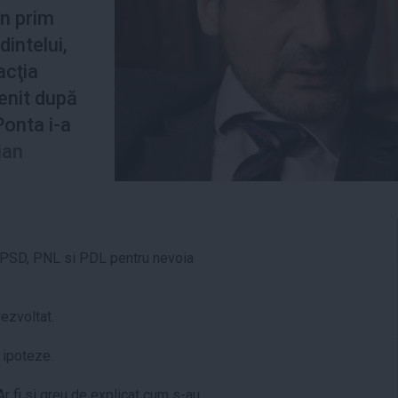
în prim
dintelui,
acţia
venit după
Ponta i-a
ian
ns PSD, PNL si PDL pentru nevoia
dezvoltat.
 ipoteze.
 Ar fi si greu de explicat cum s-au