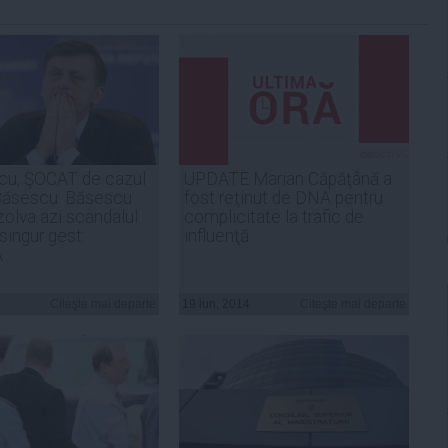
cu, ŞOCAT de cazul
UPDATE Marian Căpăţână a
Băsescu. Băsescu
fost reţinut de DNA pentru
zolva azi scandalul
complicitate la trafic de
 singur gest:
influenţă
A
Citeşte mai departe
19 iun, 2014
Citeşte mai departe