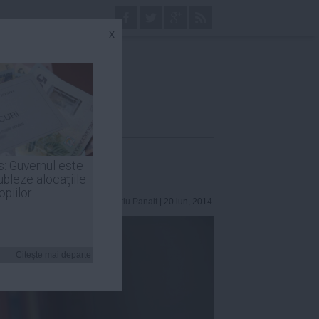
x
li
s: Guvernul este
ubleze alocaţiile
opiilor
Laurentiu Panait
| 20 iun, 2014
Citeşte mai departe