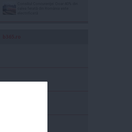
Consiliul Concurenţei: Doar 40% din
calea ferată din România este
electrificată
b365.ro