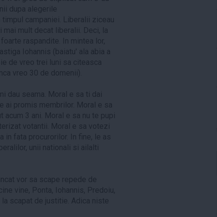
unii dupa alegerile
n timpul campaniei. Liberalii ziceau
 mai mult decat liberalii. Deci, la
 foarte raspandite. In mintea lor,
stiga Iohannis (baiatu' ala abia a
ie de vreo trei luni sa citeasca
inca vreo 30 de domenii).
u mi dau seama. Moral e sa ti dai
le ai promis membrilor. Moral e sa
ut acum 3 ani. Moral e sa nu te pupi
sterizat votantii. Moral e sa votezi
n fata procurorilor. In fine, le as
alilor, unii nationali si ailalti
e incat vor sa scape repede de
ine vine, Ponta, Iohannis, Predoiu,
la scapat de justitie. Adica niste