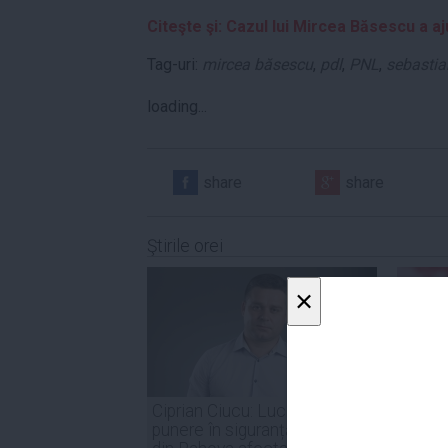
Citeşte şi: Cazul lui Mircea Băsescu a aj
Tag-uri:
mircea băsescu
,
pdl
,
PNL
,
sebastia
loading...
share
share
Ştirile orei
×
Ciprian Ciucu: Lucrările de
PSD: 
punere în siguranță a blocului
sunt o