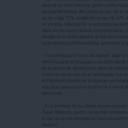
aruncat ca niste stiuci cu gura'n undita fuzi
europarlamentare. Am vorbit cu unii din ei i
ca iau sigur 20%, pedelistii ca iau 16-17% si
ei, prostia, halucinatiile si automagirea sunt
daca se fac acum repede prezidentialele, ca
invatat sa si arate dantura, ar mai avea nevo
ceva despre politica externa, economie si 
- I-a lovit brusc o "criza de morala". Aici n
demisia cand iei la alegeri mai putin decat 
nu te dezici de guvernul pe care l-ai sustin
in bot cu ala cu care te-ai luptat pana ti ai i
in Parlament pentru ca Vosganian sa mearga i
mai zice cateva lucruri despre ce e moral liber
democrati.
- Ei si prietenii lor au atatea dosare penal
Traian Basescu, pentru ca nu mai conteaza c
e clar ca se pot intelege cu noul presedinte 
ticalosi."