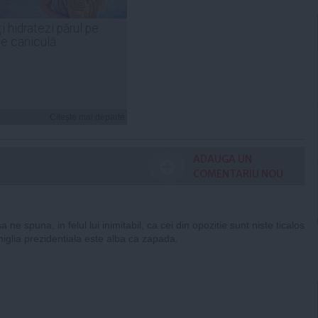
i hidratezi părul pe
de caniculă
Citeşte mai departe
ADAUGA UN
COMENTARIU NOU
a ne spuna, in felul lui inimitabil, ca cei din opozitie sunt niste ticalos
amiglia prezidentiala este alba ca zapada.