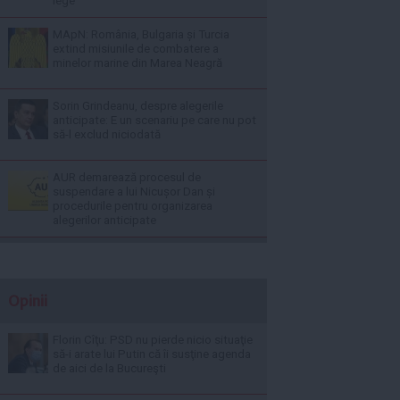
lege
MApN: România, Bulgaria și Turcia
extind misiunile de combatere a
minelor marine din Marea Neagră
Sorin Grindeanu, despre alegerile
anticipate: E un scenariu pe care nu pot
să-l exclud niciodată
AUR demarează procesul de
suspendare a lui Nicușor Dan și
procedurile pentru organizarea
alegerilor anticipate
Opinii
Florin Cîţu: PSD nu pierde nicio situaţie
să-i arate lui Putin că îi susţine agenda
de aici de la Bucureşti