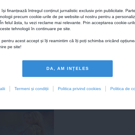
ță majoră a țării
aliat tradițional al Rusiei după
re
2022
 își finanțează întregul conținut jurnalistic exclusiv prin publicitate. Parte
hnologii precum cookie-urile de pe website-ul nostru pentru a personali
 În felul ăsta, tu vezi reclame mai relevante. Prin acceptarea cookie-urilo
19:47
Citeşte mai departe
07 aug, 21:11
Citeşte mai departe
ceste tehnologii în continuare pe site.
DAILYBUSINESS.RO
STIRIDESPORT.RO
 pentru acest accept și îți reamintim că îți poți schimba oricând opțiune
ire pe site!
DA, AM INȚELES
Citeşte mai departe
Citeşte mai departe
lii
Termeni și condiții
Politica privind cookies
Politica de co
FEMINIS.RO