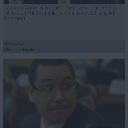
Presedintie
Lăzăroiu: Cioloș va trebui să formeze un cabinet care
USL
să fie susținut de populație. Sondajele vor fi singurul
barometru
PSD
PNL
PDL
11 noi, 13:06
PPDD
Citeşte mai departe
UDMR
PMP
Administraţie Publică
Economie
Finante
Energie
Imobiliare
Companii
Turism