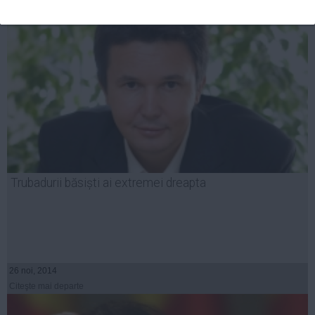
Trubadurii băsiști ai extremei dreapta
26 noi, 2014
Citeşte mai departe