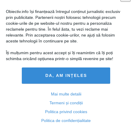
Obiectiv.info își finanțează întregul conținut jurnalistic exclusiv
prin publicitate. Partenerii noștri folosesc tehnologii precum
cookie-urile de pe website-ul nostru pentru a personaliza
reclamele pentru tine. În felul ăsta, tu vezi reclame mai
relevante. Prin acceptarea cookie-urilor, ne ajuți să folosim
aceste tehnologii în continuare pe site.
Îți mulțumim pentru acest accept și îți reamintim că îți poți
schimba oricând opțiunea printr-o simplă revenire pe site!
DA, AM INȚELES
Traian Băsescu şi-a decorat consilierii
Mai multe detalii
Termeni și condiții
Politica privind cookies
05 dec, 2014
Politica de confidențialitate
Citeşte mai departe