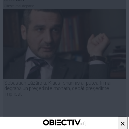
Citeşte mai departe
Sebastian Lăzăroiu: Klaus Iohannis ar putea fi mai
degrabă un preşedinte monarh, decât preşedinte
implicat
19 dec, 2014
×
Citeşte mai departe