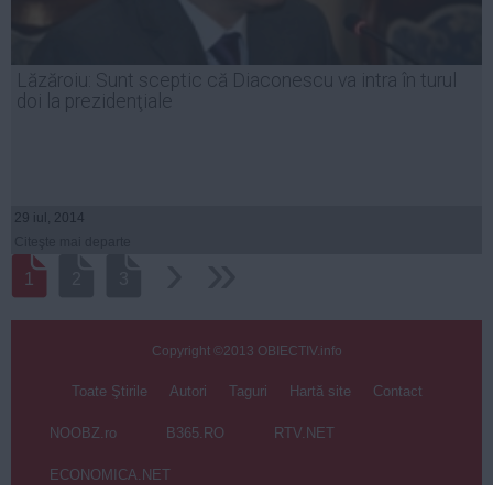
Lăzăroiu: Sunt sceptic că Diaconescu va intra în turul
doi la prezidenţiale
29 iul, 2014
Citeşte mai departe
›
››
1
2
3
Copyright ©2013 OBIECTIV.info
Toate Ştirile
Autori
Taguri
Hartă site
Contact
NOOBZ.ro
B365.RO
RTV.NET
ECONOMICA.NET