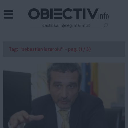
Actual
Economie
Justitie
Externe
Tag: "sebastian lazaroiu" - pag. (1 / 3)
Educatie
Sanatate
Stiinta
Tehnologie
Cultura
Mediu
Life
Politica
Guvern