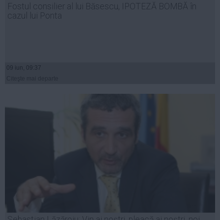
Fostul consilier al lui Băsescu, IPOTEZĂ BOMBĂ în
Auto
cazul lui Ponta
Sport
Handbal
Box
09 iun, 09:37
Baschet
Citeşte mai departe
Tenis
Alte sporturi
Life
Funny
Travel
Stil de viata
Sebastian Lăzăroiu: Vin ai noștri, pleacă ai noștri, noi