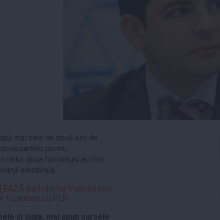
după mai bine de două luni de
e doua partide pentru
erii celor doua formatiuni au fost
lianță electorală.
ŢEAZĂ partidul lui Voiculescu:
or fuziunea cu PLR
ele si sigla, mai spun sursele