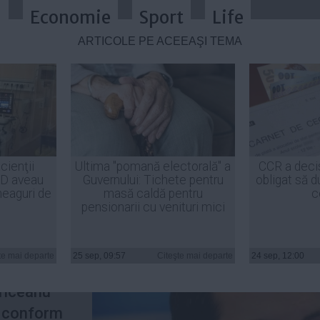
a
Economie
Sport
Life
ARTICOLE PE ACEEAŞI TEMĂ
 de Daniel Constantin nu mai fuzi
cienţii
Ultima "pomană electorală" a
CCR a deci
ID aveau
Guvernului: Tichete pentru
obligat să d
heaguri de
masă caldă pentru
c
pensionarii cu venituri mici
 liderul
te mai departe
25 sep, 09:57
Citeşte mai departe
24 sep, 12:00
dul creat
riceanu
, conform