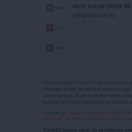
unor surse citate de
tweet
ştiripesurse.ro
.
pin it
share
Fuziunea dintre PLR și PC nu va avea loc, 
negocieri la vârf, au declarat surse din cel
stiripesurse.ro. Potrivit surselor citate, lid
anuntati că în locul fuziunii se va realiza o a
Citeşte şi:
Daniel Constantin îi DESFIIN
Mai mult de 95% dintre conservatori v
Partidul Conservator isi va schimba num