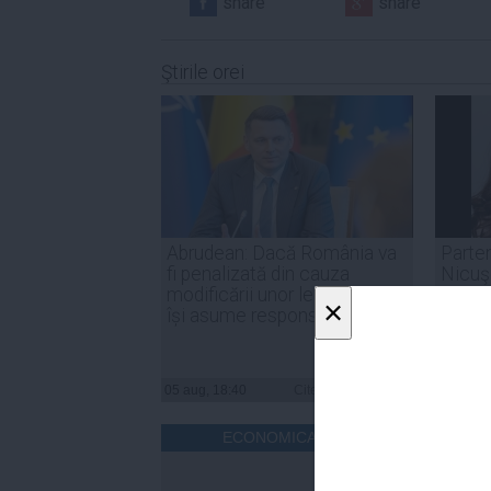
share
share
Ştirile orei
Abrudean: Dacă România va
Parten
fi penalizată din cauza
Nicuşo
modificării unor legi, PSD să
declar
×
își asume responsabilitatea
inter
05 aug, 18:40
Citeşte mai departe
05 aug, 
ECONOMICA.NET