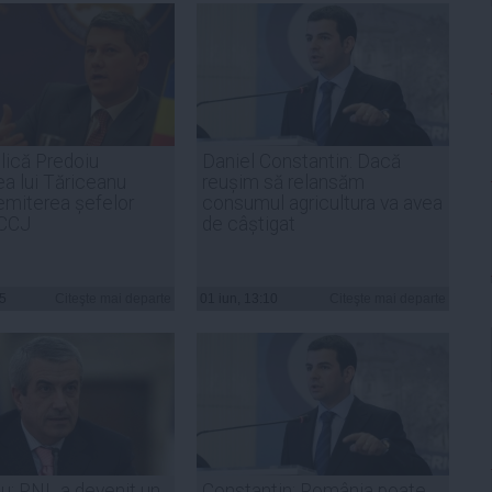
ică Predoiu
Daniel Constantin: Dacă
ea lui Tăriceanu
reușim să relansăm
emiterea șefelor
consumul agricultura va avea
ICCJ
de câștigat
05
Citeşte mai departe
01 iun, 13:10
Citeşte mai departe
u: PNL a devenit un
Constantin: România poate