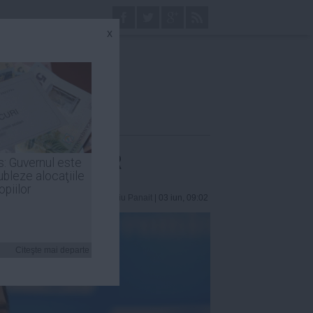
x
onează cu PLR
s: Guvernul este
ubleze alocaţiile
opiilor
Laurentiu Panait
| 03 iun, 09:02
Citeşte mai departe