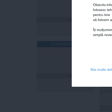
Obiectiv.info
folosesc te
pentru tine.
Citeşte mai departe
să folosim a
Îți mulțumim
simplă reven
ROMANIATV.NET
Mai multe deta
Citeşte mai departe
Laura
și-a n
Nina. 
potriv