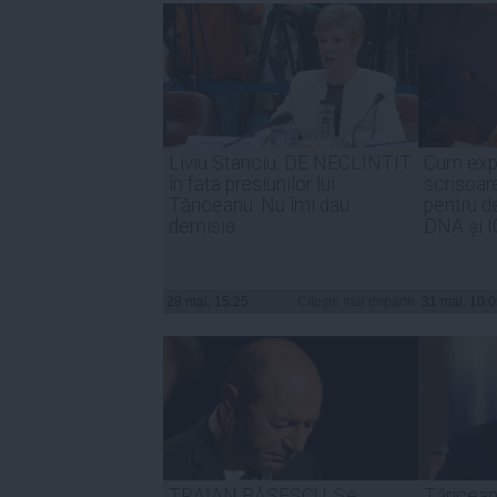
Liviu Stanciu, DE NECLINTIT
Cum expl
în fața presiunilor lui
scrisoar
Tăriceanu: Nu îmi dau
pentru d
demisia
DNA și 
28 mai, 15:25
Citeşte mai departe
31 mai, 10:
TRAIAN BĂSESCU: Se
Tăricean