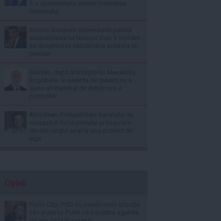
fi o oportunitate pentru învestirea
Guvernului
Simion: Începem demersurile pentru
suspendarea lui Nicușor Dan; îl somăm
să desemneze săptămâna aceasta un
premier
Bolojan, după acuzațiile lui Alexandru
Rogobete: În ședința de guvern nu a
ajuns un material de deblocare a
posturilor
Abrudean: Președintele Senatului nu
votează în locul plenului și nu poate
decide singur soarta unui proiect de
lege
Opinii
Florin Cîţu: PSD nu pierde nicio situaţie
să-i arate lui Putin că îi susţine agenda
de aici de la Bucureşti