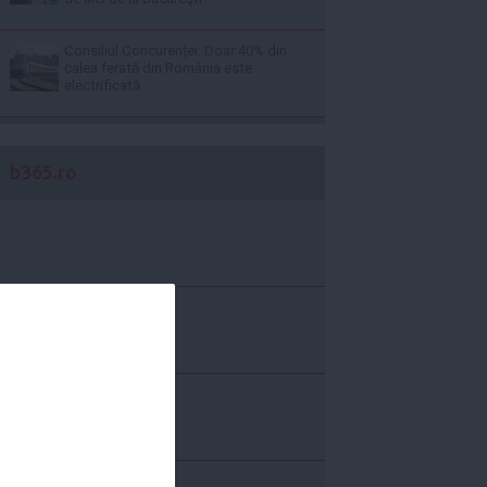
Consiliul Concurenţei: Doar 40% din
calea ferată din România este
electrificată
b365.ro