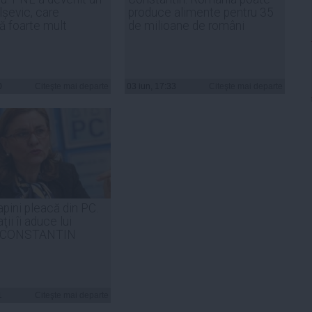
lșevic, care
produce alimente pentru 35
ă foarte mult
de milioane de români
e
0
Citeşte mai departe
03 iun, 17:33
Citeşte mai departe
apini pleacă din PC.
ii îi aduce lui
 CONSTANTIN
1
Citeşte mai departe