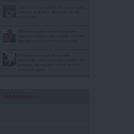
Laura Cosoi a explicat de ce și-a numit
a cincea fiică Nina. „Am știut că i se
potrivește”
Prinţesa Eugenie a Marii Britanii a
născut al treilea copil, o fetiţă: Suntem
absolut topiţi după micuţa noastră
O italiancă a reuşit, cu ajutorul
salubrităţii, să-şi recupereze biletul de
loterie în valoare de 1 milion de euro
aruncat la gunoi
dailybusiness.ro