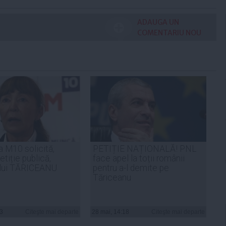
ADAUGA UN
COMENTARIU NOU
a M10 solicită,
PETIȚIE NAȚIONALĂ! PNL
petiție publică,
face apel la toții românii
 lui TĂRICEANU
pentru a-l demite pe
Tăriceanu
53
Citeşte mai departe
28 mai, 14:18
Citeşte mai departe