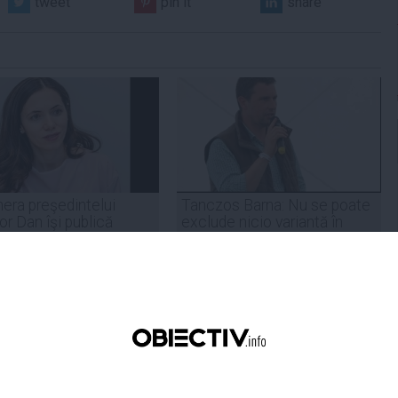
tweet
pin it
share
era preşedintelui
Tanczos Barna: Nu se poate
r Dan îşi publică
exclude nicio variantă în
aţiile de avere şi de
formarea guvernului; probabil
ese
în două săptămâni o să avem
rezultate
18:49
Citeşte mai departe
05 aug, 18:46
Citeşte mai departe
DAILYBUSINESS.RO
STIRIDESPORT.RO