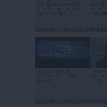
continuă lovitura de stat.
partid bo
Scopul este punerea sub
apreciaz
control a justiţiei
cătușel
02 iun, 17:10
Citeşte mai departe
02 iun, 21:0
S-a RUPT partidul
Maria Gr
Conservator. S-a înființat
CE acuzaţ
PPU-SL
DANIEL
08 iun, 17:25
Citeşte mai departe
16 iun, 12:3