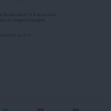
al fiecarui partid. PLR se ve reuni
zeze un Congres in preajma
onstantin
,
pc
,
PLR