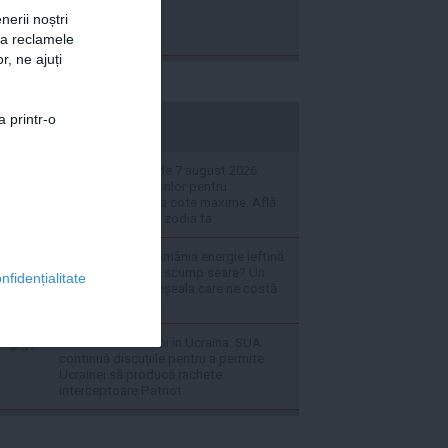
nerii noștri
za reclamele
r, ne ajuți
a printr-o
stiripesurse.ro
Horoscopul zilei de 7 august 2026.
Apetitul Săgetătorilor pentru
cunoaștere este la cote maxime. Află
ce se întâmplă cu zodia ta
De ce produce România energie ieftină
ziua și o cumpără scump seara? Un
nfidențialitate
expert explică greșeala care ne costă
miliarde
LIVE TEXT - Război în Ucraina: SUA
continuă discuțiile pentru a permite
Ucrainei să producă rachete
interceptoare Patriot