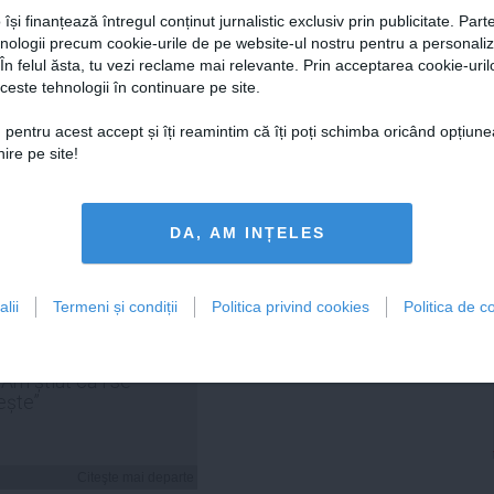
 își finanțează întregul conținut jurnalistic exclusiv prin publicitate. Parte
hnologii precum cookie-urile de pe website-ul nostru pentru a personali
 În felul ăsta, tu vezi reclame mai relevante. Prin acceptarea cookie-urilo
Citeşte mai departe
Citeşte mai departe
ceste tehnologii în continuare pe site.
 pentru acest accept și îți reamintim că îți poți schimba oricând opțiune
ire pe site!
FEMINIS.RO
DA, AM INȚELES
lii
Termeni și condiții
Politica privind cookies
Politica de co
 Cosoi a explicat de ce
umit a cincea fiică
„Am știut că i se
ește”
Citeşte mai departe