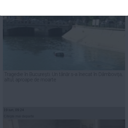
Tragedie în București. Un tânăr s-a înecat în Dâmbovița,
altul, aproape de moarte
19 iun, 09:24
Citeşte mai departe