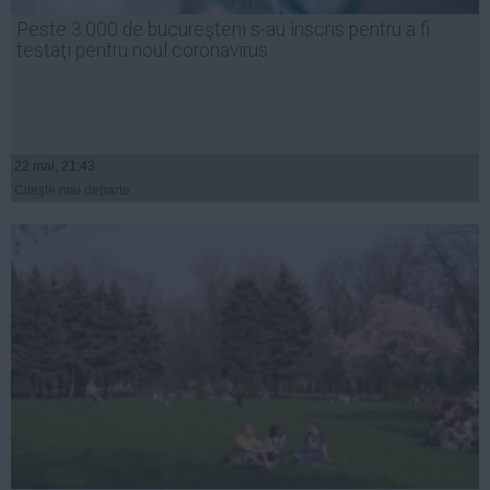
Presedintie
Peste 3.000 de bucureşteni s-au înscris pentru a fi
USL
testaţi pentru noul coronavirus
PSD
PNL
PDL
22 mai, 21:43
PPDD
Citeşte mai departe
UDMR
PMP
Administraţie Publică
Economie
Finante
Energie
Imobiliare
Companii
Turism