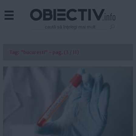
Actual
Economie
Justitie
Externe
Tag: "bucuresti" - pag. (3 / 11)
Educatie
Sanatate
Stiinta
Tehnologie
Cultura
Mediu
Life
Politica
Guvern