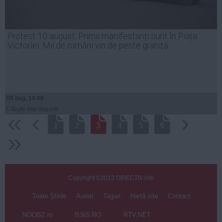
Protest 10 august. Primii manifestanți sunt în Piața
Victoriei. Mii de români vin de peste graniță
09 aug, 14:48
Citeşte mai departe
‹‹
‹
›
1
2
3
4
5
6
››
Copyright ©2013 OBIECTIV.info
Toate Ştirile
Autori
Taguri
Hartă site
Contact
NOOBZ.ro
B365.RO
RTV.NET