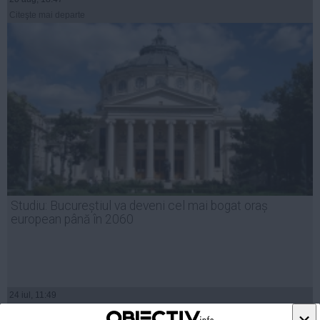
Citeşte mai departe
Studiu: Bucureștiul va deveni cel mai bogat oraș
european până în 2060
24 iul, 11:49
Citeşte mai departe