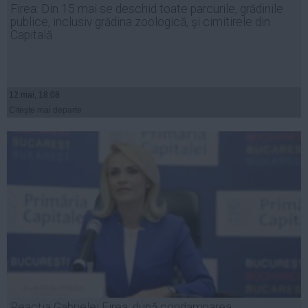
Firea: Din 15 mai se deschid toate parcurile, grădinile
Auto
publice, inclusiv grădina zoologică, şi cimitirele din
Sport
Capitală
Handbal
Box
12 mai, 18:08
Baschet
Citeşte mai departe
Tenis
Alte sporturi
Life
Funny
Travel
Stil de viata
Reacția Gabrielei Firea, după condamnarea