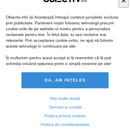
×
Obiectiv.info își finanțează întregul conținut jurnalistic exclusiv
prin publicitate. Partenerii noștri folosesc tehnologii precum
cookie-urile de pe website-ul nostru pentru a personaliza
reclamele pentru tine. În felul ăsta, tu vezi reclame mai
relevante. Prin acceptarea cookie-urilor, ne ajuți să folosim
aceste tehnologii în continuare pe site.
Îți mulțumim pentru acest accept și îți reamintim că îți poți
schimba oricând opțiunea printr-o simplă revenire pe site!
București, al 9-lea cel mai bogat oraș al Europei
DA, AM INȚELES
Mai multe detalii
Termeni și condiții
Politica privind cookies
23 iul, 10:13
Citeşte mai departe
Politica de confidențialitate