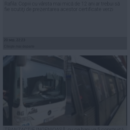
Rafila: Copiii cu vârsta mai mică de 12 ani ar trebui să
Auto
fie scutiţi de prezentarea acestor certificate verzi
Sport
Handbal
Box
20 sep, 22:23
Baschet
Citeşte mai departe
Tenis
Alte sporturi
Life
Funny
Travel
Stil de viata
TRANZACŢIE INGENIOASĂ: cu ce bani va fi construită