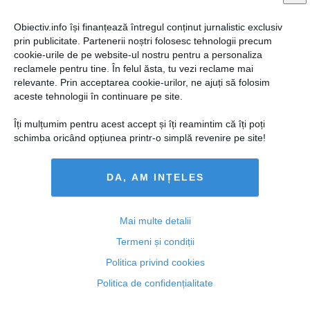
Obiectiv.info își finanțează întregul conținut jurnalistic exclusiv
prin publicitate. Partenerii noștri folosesc tehnologii precum
cookie-urile de pe website-ul nostru pentru a personaliza
reclamele pentru tine. În felul ăsta, tu vezi reclame mai
relevante. Prin acceptarea cookie-urilor, ne ajuți să folosim
aceste tehnologii în continuare pe site.
Îți mulțumim pentru acest accept și îți reamintim că îți poți
schimba oricând opțiunea printr-o simplă revenire pe site!
DA, AM INȚELES
Cum au ajuns certificatele verzi de la a susține la a
împovăra
Mai multe detalii
Termeni și condiții
Politica privind cookies
14 mar, 2014
Politica de confidențialitate
Citeşte mai departe