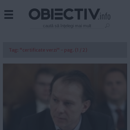
Actual
Economie
Justitie
Externe
Tag: "certificate verzi" - pag. (1 / 2)
Educatie
Sanatate
Stiinta
Tehnologie
Cultura
Mediu
Life
Politica
Guvern