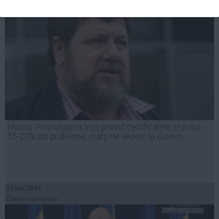
Hossu: Promulgarea legii privind certificatele rezolvă
15-20% din probleme, marţi ne vedem la Guvern
13 mar, 2014
Citeşte mai departe