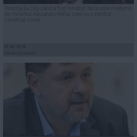
Presedintie
Reacția lui Cîțu când a fost întrebat dacă este mulțumit
USL
de ministrul Alexandru Rafila, care nu a instituit
certificat covid
PSD
PNL
PDL
31 ian, 19:48
PPDD
Citeşte mai departe
UDMR
PMP
Administraţie Publică
Economie
Finante
Energie
Imobiliare
Companii
Turism