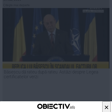
Citeşte mai departe
Băsescu dă rateu după rateu. Astăzi despre Legea
certificatelor verzi
14 mar, 2014
×
Citeşte mai departe