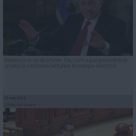
​​Băsescu nu se dezminte. Sau cum a pus președintele
umărul la creșterea facturilor la energia electrică
12 mar, 2014
Citeşte mai departe