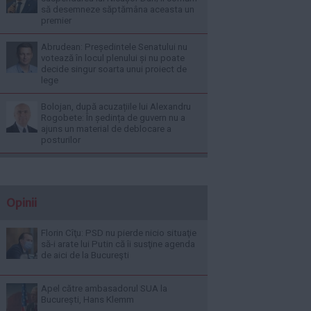
să desemneze săptămâna aceasta un
premier
Abrudean: Președintele Senatului nu
votează în locul plenului și nu poate
decide singur soarta unui proiect de
lege
Bolojan, după acuzațiile lui Alexandru
Rogobete: În ședința de guvern nu a
ajuns un material de deblocare a
posturilor
Opinii
Florin Cîţu: PSD nu pierde nicio situaţie
să-i arate lui Putin că îi susţine agenda
de aici de la Bucureşti
Apel către ambasadorul SUA la
București, Hans Klemm