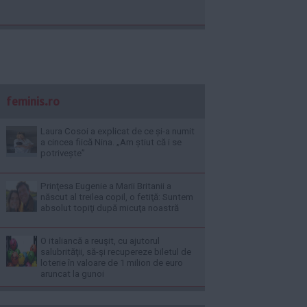
feminis.ro
Laura Cosoi a explicat de ce și-a numit
a cincea fiică Nina. „Am știut că i se
potrivește”
Prinţesa Eugenie a Marii Britanii a
născut al treilea copil, o fetiţă: Suntem
absolut topiţi după micuţa noastră
O italiancă a reuşit, cu ajutorul
salubrităţii, să-şi recupereze biletul de
loterie în valoare de 1 milion de euro
aruncat la gunoi