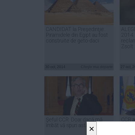
CANDIDAT la Preşedinţie:
ALEG
Piramidele din Egipt au fost
2014.
construite de geto-daci
recla
Zsolt
30 oct, 2014
Citeşte mai departe
27 oct, 
Şeful CCR: Doar dacă mă
CCR a
îmbăt vă spun asta
doua c
×
Gheor