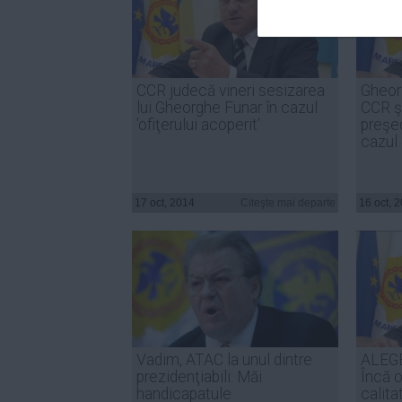
CCR judecă vineri sesizarea
Gheor
lui Gheorghe Funar în cazul
CCR ş
'ofiţerului acoperit'
preşed
cazul 
17 oct, 2014
Citeşte mai departe
16 oct, 
Vadim, ATAC la unul dintre
ALEG
prezidenţiabili: Măi
Încă 
handicapatule
calit