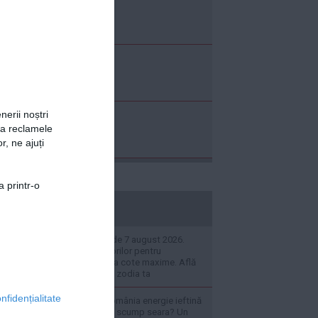
nerii noștri
za reclamele
r, ne ajuți
a printr-o
stiripesurse.ro
Horoscopul zilei de 7 august 2026.
Apetitul Săgetătorilor pentru
cunoaștere este la cote maxime. Află
ce se întâmplă cu zodia ta
nfidențialitate
De ce produce România energie ieftină
ziua și o cumpără scump seara? Un