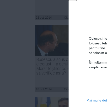
ofiţer
22 oct, 2014
Citeşte mai departe
22 oct, 
Obiectiv.info
folosesc te
pentru tine.
să folosim a
Băsescu a spus că Iohannis
CCR a 
Îți mulțumim
e corupt – a cerut domnul
Gheor
simplă reven
Morar foștilor colegi din DNA
'ofiţer
să verifice asta?
18 oct, 2014
Citeşte mai departe
17 oct, 
Mai multe deta