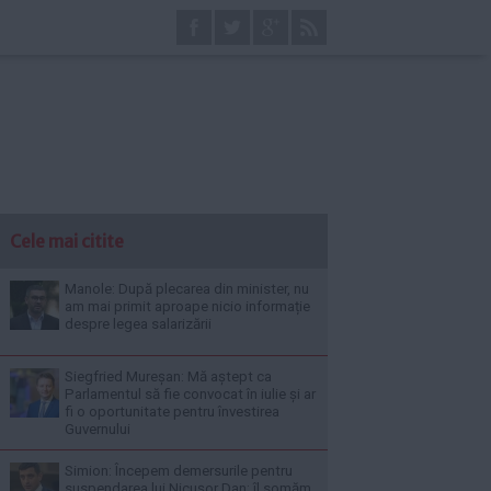
Cele mai citite
Manole: După plecarea din minister, nu
am mai primit aproape nicio informație
despre legea salarizării
Siegfried Mureșan: Mă aștept ca
Parlamentul să fie convocat în iulie și ar
fi o oportunitate pentru învestirea
Guvernului
Simion: Începem demersurile pentru
suspendarea lui Nicușor Dan; îl somăm