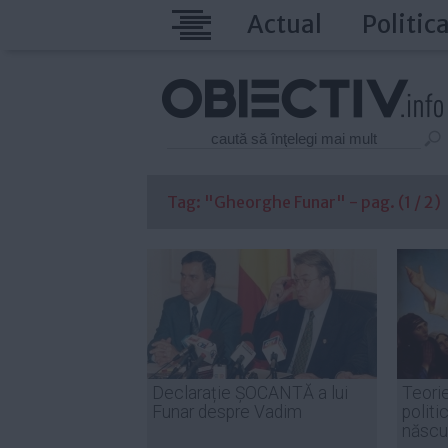
Actual
Politic
Tag: "Gheorghe Funar" - pag. (1 / 2)
Declarație ȘOCANTĂ a lui
Teori
Funar despre Vadim
politi
născu