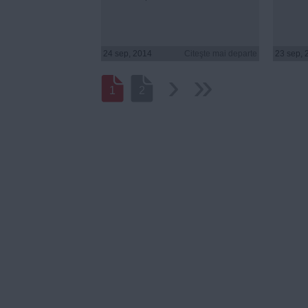
24 sep, 2014
Citeşte mai departe
23 sep, 
›
››
1
2