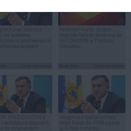
ghe Funar: Sesizez
Kelemen Hunor, despre
i cer audierea
reacțiile față de proiectul de
intelui şi premierului în
AUTONOMIE a Ținutului
ofiţerului acoperit
Secuiesc
2014
Citeşte mai departe
08 oct, 2014
Citeşte mai departe
ERI PREZIDENȚIALE.
Alegeri europarlamentare:
o candidatură depusă în
Aripa Funar din PRM a picat
ate de independent
şi în faţa Instanţei