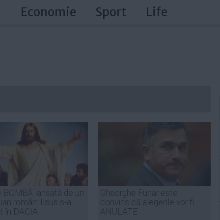
a
Economie
Sport
Life
e BOMBĂ lansată de un
Gheorghe Funar este
cian român: Iisus s-a
convins că alegerile vor fi
t în DACIA
ANULATE