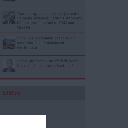
Toader propune o nouă soluție pentru
Inspecția Judiciară: instituție autonomă
fără subordonare față de CSM sau
Minister
Consiliul Concurenţei: Doar 40% din
calea ferată din România este
electrificată
Daniel Tudorache. Dat afară de peste
tot, vrea să fie primar la Sectorul 1
b365.ro