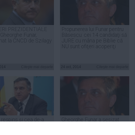
ERI PREZIDENTIALE
Propunerea lui Funar pentru
 Gheorghe Funar,
Băsescu: cei 14 candidaţi să
mat la CNCD de Szilagy
JURE cu mâna pe Biblie că
NU sunt ofiţeri acoperiţi
2014
Citeşte mai departe
24 oct, 2014
Citeşte mai departe
 respins şi cea de-a
Gheorghe Funar a sesizat
ontestaţie a lui
CCR cu privire la existenţa
ghe Funar pe tema
mai multor ofiţeri 'acoperiţi'