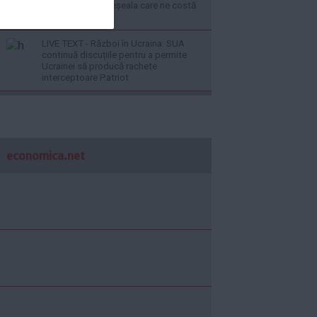
expert explică greșeala care ne costă
miliarde
LIVE TEXT - Război în Ucraina: SUA
continuă discuțiile pentru a permite
Ucrainei să producă rachete
interceptoare Patriot
economica.net