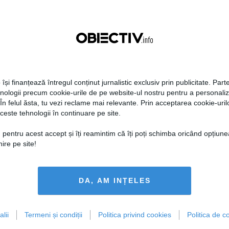
ilor acoperiţi
în cursa prezidenţială
2014
Citeşte mai departe
21 oct, 2014
Citeşte mai departe
 își finanțează întregul conținut jurnalistic exclusiv prin publicitate. Parte
hnologii precum cookie-urile de pe website-ul nostru pentru a personali
 În felul ăsta, tu vezi reclame mai relevante. Prin acceptarea cookie-urilo
ceste tehnologii în continuare pe site.
respins sesizarea lui
Zegrean, despre blocarea
 pentru acest accept și îți reamintim că îți poți schimba oricând opțiune
ghe Funar în cazul
unei candidaturi: Nu ştiu
ire pe site!
ului acoperit'
dacă se mai poate, în
principiu e posibil
DA, AM INȚELES
2014
Citeşte mai departe
17 oct, 2014
Citeşte mai departe
lii
Termeni și condiții
Politica privind cookies
Politica de co