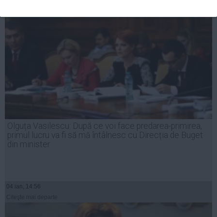
Olguța Vasilescu: După ce voi face predarea-primirea,
primul lucru va fi să mă întâlnesc cu Direcția de Buget
din minister
04 ian, 14:56
Citeşte mai departe