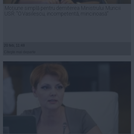
Presedintie
Moțiune simplă pentru demiterea Ministrului Muncii.
USL
USR: ”O.Vasilescu, incompetentă, mincinoasă”
PSD
PNL
PDL
20 feb, 11:48
PPDD
Citeşte mai departe
UDMR
PMP
Administraţie Publică
Economie
Finante
Energie
Imobiliare
Companii
Turism