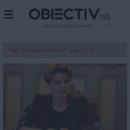
Actual
Economie
Justitie
Externe
Tag: "lia olguta vasilescu" - pag. (2 / 3)
Educatie
Sanatate
Stiinta
Tehnologie
Cultura
Mediu
Life
Politica
Guvern