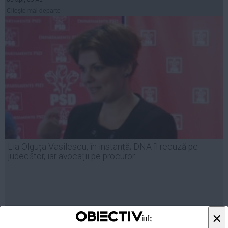
Citeşte mai departe
Lia Olguța Vasilescu, în instanță; DNA îl recuză pe
judecător, iar avocații pe procuror
17 ian, 11:14
×
Citeşte mai departe