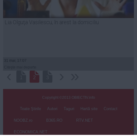
Lia Olguţa Vasilescu, în arest la domiciliu
31 mar, 17:07
Citeşte mai departe
‹
›
››
1
2
3
Copyright ©2013 OBIECTIV.info
Toate Ştirile
Autori
Taguri
Hartă site
Contact
NOOBZ.ro
B365.RO
RTV.NET
ECONOMICA.NET