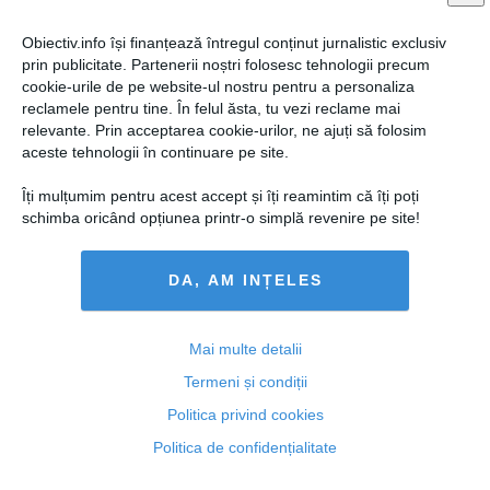
Obiectiv.info își finanțează întregul conținut jurnalistic exclusiv
prin publicitate. Partenerii noștri folosesc tehnologii precum
cookie-urile de pe website-ul nostru pentru a personaliza
reclamele pentru tine. În felul ăsta, tu vezi reclame mai
relevante. Prin acceptarea cookie-urilor, ne ajuți să folosim
aceste tehnologii în continuare pe site.
Îți mulțumim pentru acest accept și îți reamintim că îți poți
schimba oricând opțiunea printr-o simplă revenire pe site!
DA, AM INȚELES
Vasilescu, la preluarea mandatului de ministru: Dăm
ordonanţe de creştere a pensiilor şi salariilor
Mai multe detalii
Termeni și condiții
Politica privind cookies
05 ian, 09:38
Politica de confidențialitate
Citeşte mai departe