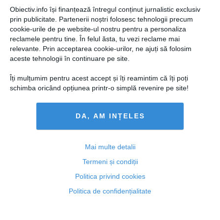
Obiectiv.info își finanțează întregul conținut jurnalistic exclusiv
prin publicitate. Partenerii noștri folosesc tehnologii precum
cookie-urile de pe website-ul nostru pentru a personaliza
reclamele pentru tine. În felul ăsta, tu vezi reclame mai
relevante. Prin acceptarea cookie-urilor, ne ajuți să folosim
aceste tehnologii în continuare pe site.
Îți mulțumim pentru acest accept și îți reamintim că îți poți
schimba oricând opțiunea printr-o simplă revenire pe site!
DA, AM INȚELES
DECIZIE electorală: a fost redus NUMĂRUL
parlamentarilor începând cu alegerile de anul viitor.
Mai multe detalii
CÂŢI aleşi vom avea
Termeni și condiții
Politica privind cookies
Politica de confidențialitate
20 mai, 20:12
Citeşte mai departe