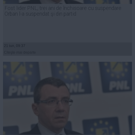
Presedintie
Fost lider PNL, trei ani de închisoare cu suspendare.
USL
Orban l-a suspendat şi din partid
PSD
PNL
PDL
21 iun, 09:37
PPDD
Citeşte mai departe
UDMR
PMP
Administraţie Publică
Economie
Finante
Energie
Imobiliare
Companii
Turism