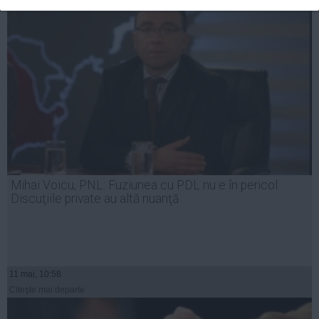
Mihai Voicu, PNL: Fuziunea cu PDL nu e în pericol.
Discuţiile private au altă nuanţă
11 mai, 10:58
Citeşte mai departe