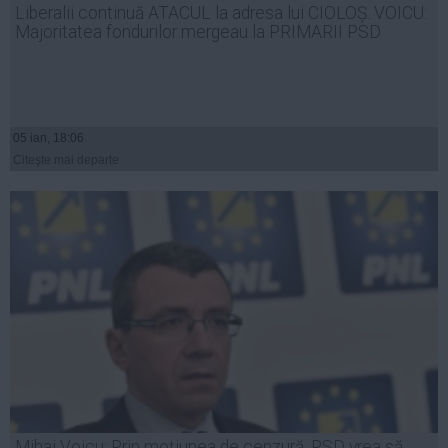
Liberalii continuă ATACUL la adresa lui CIOLOȘ. VOICU:
Auto
Majoritatea fondurilor mergeau la PRIMARII PSD
Sport
Handbal
Box
05 ian, 18:06
Baschet
Citeşte mai departe
Tenis
Alte sporturi
Life
Funny
Travel
Stil de viata
Mihai Voicu: Prin moţiunea de cenzură, PSD vrea să