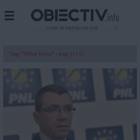
Actual
Economie
Justitie
Externe
Tag: "Mihai Voicu" - pag. (1 / 1)
Educatie
Sanatate
Stiinta
Tehnologie
Cultura
Mediu
Life
Politica
Guvern