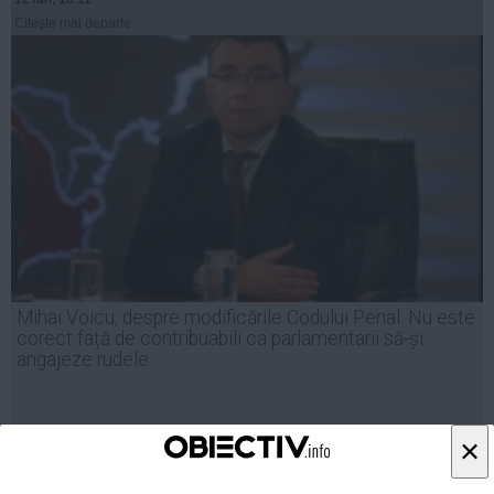
Citeşte mai departe
Mihai Voicu, despre modificările Codului Penal: Nu este
corect față de contribuabili ca parlamentarii să-și
angajeze rudele
×
26 mai, 22:06
Citeşte mai departe