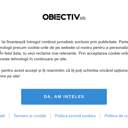
2014
Citeşte mai departe
14 noi, 2014
Citeşte mai departe
 își finanțează întregul conținut jurnalistic exclusiv prin publicitate. Parte
hnologii precum cookie-urile de pe website-ul nostru pentru a personali
 În felul ăsta, tu vezi reclame mai relevante. Prin acceptarea cookie-urilo
ceste tehnologii în continuare pe site.
 pentru acest accept și îți reamintim că îți poți schimba oricând opțiune
A că ACL pregătește
Pe ce voturi se bazează
ire pe site!
rea alegerilor în
Klaus Iohannis pentru a-l
ora
învinge pe Victor Ponta
DA, AM INȚELES
2014
Citeşte mai departe
11 noi, 2014
Citeşte mai departe
lii
Termeni și condiții
Politica privind cookies
Politica de co