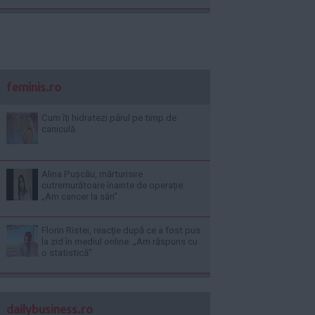
feminis.ro
Cum îți hidratezi părul pe timp de
caniculă
Alina Pușcău, mărturisire
cutremurătoare înainte de operație:
„Am cancer la sân”
Florin Ristei, reacție după ce a fost pus
la zid în mediul online: „Am răspuns cu
o statistică”
dailybusiness.ro