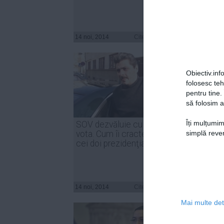
14 noi, 2014
Citeşte mai departe
14 noi, 
Obiectiv.info
folosesc te
pentru tine.
să folosim a
Îți mulțumim
SOV dezvăluie cu cine va
DOVAD
simplă reven
vota. Cum îi cracterizează pe
frauda
cei doi prezidenţiabili
Diasp
14 noi, 2014
Citeşte mai departe
14 noi, 
Mai multe deta