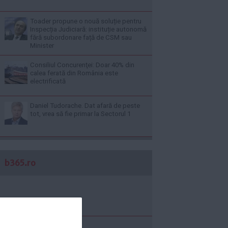
Toader propune o nouă soluție pentru
Inspecția Judiciară: instituție autonomă
fără subordonare față de CSM sau
Minister
Consiliul Concurenţei: Doar 40% din
calea ferată din România este
electrificată
Daniel Tudorache. Dat afară de peste
tot, vrea să fie primar la Sectorul 1
b365.ro