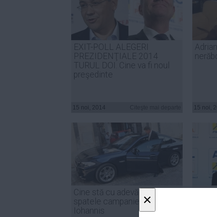
EXIT-POLL ALEGERI
Adria
PREZIDENŢIALE 2014
nerăb
TURUL DOI. Cine va fi noul
preşedinte
15 noi, 2014
Citeşte mai departe
15 noi, 
Cine stă cu adevărat în
Iohann
×
spatele campaniei lui Klaus
Justiț
Iohannis
declar