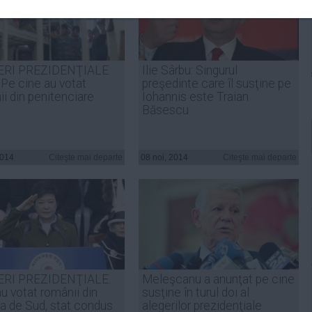
ERI PREZIDENŢIALE
Ilie Sârbu: Singurul
 Pe cine au votat
preşedinte care îl susţine pe
i din penitenciare
Iohannis este Traian
Băsescu
2014
Citeşte mai departe
08 noi, 2014
Citeşte mai departe
ERI PREZIDENŢIALE.
Meleşcanu a anunţat pe cine
u votat românii din
susţine în turul doi al
a de Sud, stat condus
alegerilor prezidenţiale