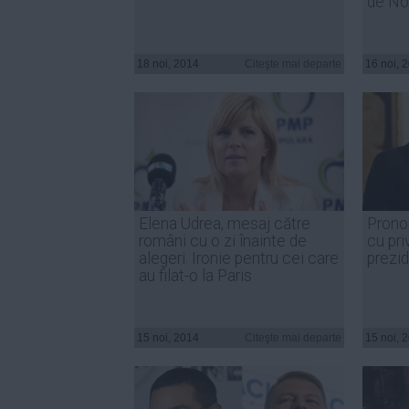
de No
18 noi, 2014
Citeşte mai departe
16 noi, 
Elena Udrea, mesaj către
Pronos
români cu o zi înainte de
cu priv
alegeri. Ironie pentru cei care
prezi
au filat-o la Paris
15 noi, 2014
Citeşte mai departe
15 noi, 