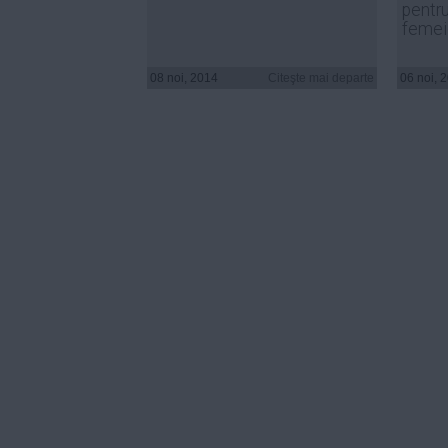
pentru
femei
08 noi, 2014
Citeşte mai departe
06 noi, 