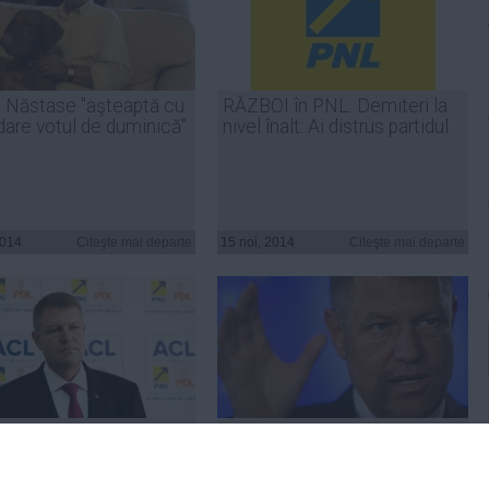
n Năstase "aşteaptă cu
RĂZBOI în PNL. Demiteri la
dare votul de duminică"
nivel înalt: Ai distrus partidul
2014
Citeşte mai departe
15 noi, 2014
Citeşte mai departe
is și discursul pro-
Iohannis a anunțat aseară că,
ie – un fel de fals în
dacă va câștiga alegerile, vor
ații
crește taxele