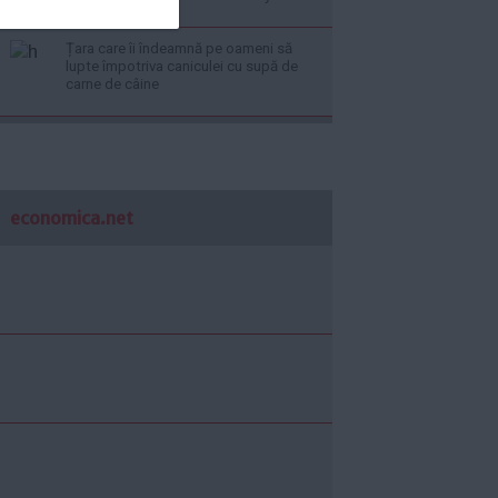
Țara care îi îndeamnă pe oameni să
lupte împotriva caniculei cu supă de
carne de câine
economica.net