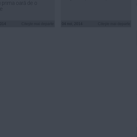
 prima oară de o
e
2014
Citeşte mai departe
04 noi, 2014
Citeşte mai departe