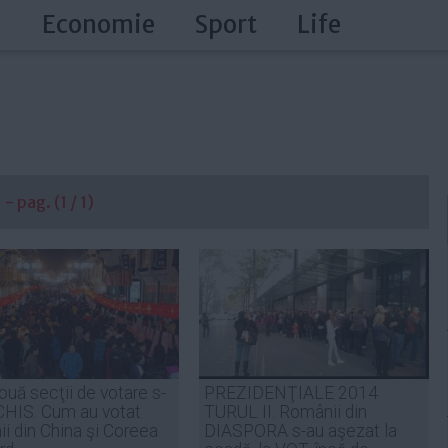
a
Economie
Sport
Life
- pag. (1 / 1)
ouă secţii de votare s-
PREZIDENŢIALE 2014
CHIS. Cum au votat
TURUL II. Românii din
i din China şi Coreea
DIASPORA s-au aşezat la