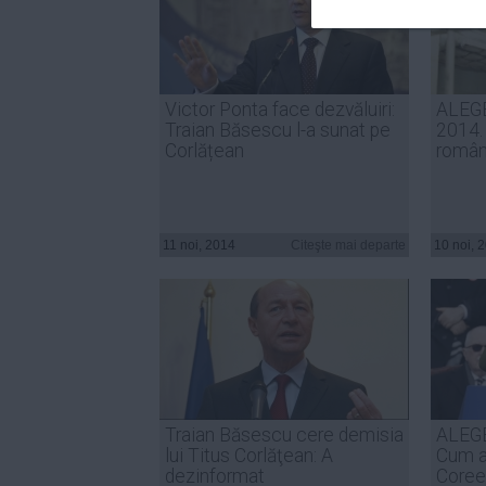
Victor Ponta face dezvăluiri:
ALEG
Traian Băsescu l-a sunat pe
2014.
Corlățean
români
11 noi, 2014
Citeşte mai departe
10 noi, 
Traian Băsescu cere demisia
ALEG
lui Titus Corlăţean: A
Cum a
dezinformat
Coree