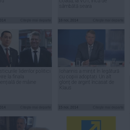
rd
coadă, la VOT, încă de
sâmbătă seara
2014
Citeşte mai departe
16 noi, 2014
Citeşte mai departe
ticurile liderilor politici
Iohannis a mințit în legătură
ire la finala
cu copiii adoptați. Un alt
dențială de mâine
glonț de argint încasat de
Klaus
2014
Citeşte mai departe
15 noi, 2014
Citeşte mai departe