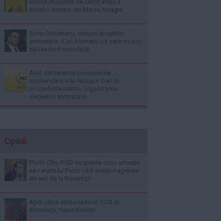
extind misiunile de combatere a
minelor marine din Marea Neagră
Sorin Grindeanu, despre alegerile
anticipate: E un scenariu pe care nu pot
să-l exclud niciodată
AUR demarează procesul de
suspendare a lui Nicușor Dan și
procedurile pentru organizarea
alegerilor anticipate
Opinii
Florin Cîţu: PSD nu pierde nicio situaţie
să-i arate lui Putin că îi susţine agenda
de aici de la Bucureşti
Apel către ambasadorul SUA la
București, Hans Klemm