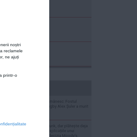
nerii noștri
za reclamele
r, ne ajuți
a printr-o
stiripesurse.ro
Doliu în sportul românesc: Fostul
internațional de rugby Alex Șuler a murit
la doar 25 de ani
nfidențialitate
„România nu e în junk, dar plătește deja
ca și cum ar fi” - Explicațiile unui
economist după decizia Moody's