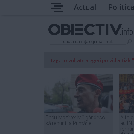
Actual
Politic
Tag: "rezultate alegeri prezidentiale" 
Radu Mazăre: Mă gândesc
Alte d
să renunţ la Primărie
au ÎN
români