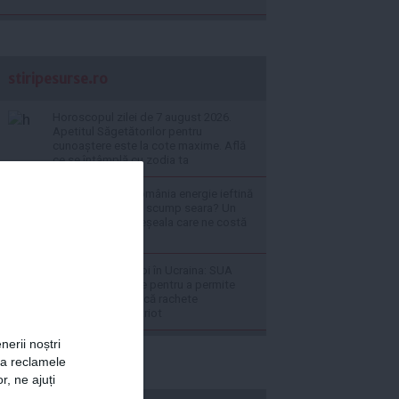
stiripesurse.ro
Horoscopul zilei de 7 august 2026.
Apetitul Săgetătorilor pentru
cunoaștere este la cote maxime. Află
ce se întâmplă cu zodia ta
De ce produce România energie ieftină
ziua și o cumpără scump seara? Un
expert explică greșeala care ne costă
miliarde
LIVE TEXT - Război în Ucraina: SUA
continuă discuțiile pentru a permite
Ucrainei să producă rachete
interceptoare Patriot
nerii noștri
za reclamele
r, ne ajuți