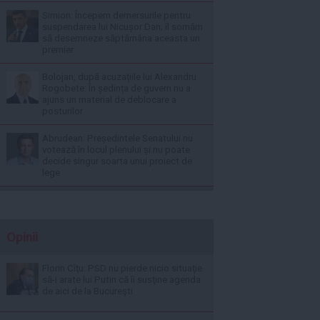
Simion: Începem demersurile pentru
suspendarea lui Nicușor Dan; îl somăm
să desemneze săptămâna aceasta un
premier
Bolojan, după acuzațiile lui Alexandru
Rogobete: În ședința de guvern nu a
ajuns un material de deblocare a
posturilor
Abrudean: Președintele Senatului nu
votează în locul plenului și nu poate
decide singur soarta unui proiect de
lege
Opinii
Florin Cîţu: PSD nu pierde nicio situaţie
să-i arate lui Putin că îi susţine agenda
de aici de la Bucureşti