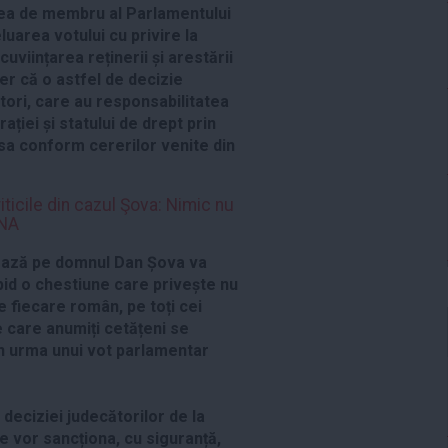
a mea de membru al Parlamentului
luarea votului cu privire la
viințarea reținerii și arestării
er că o astfel de decizie
tori, care au responsabilitatea
iei și statului de drept prin
sa conform cererilor venite din
ticile din cazul Şova: Nimic nu
DNA
zează pe domnul Dan Șova va
apid o chestiune care privește nu
 fiecare român, pe toți cei
e care anumiți cetățeni se
în urma unui vot parlamentar
deciziei judecătorilor de la
e vor sancționa, cu siguranță,