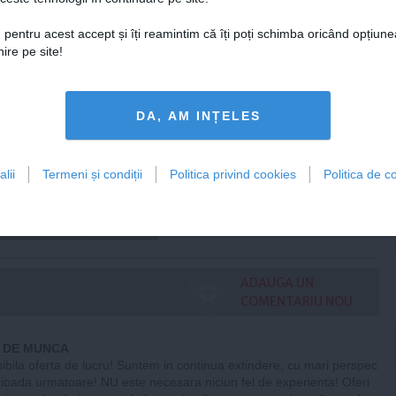
FEMINIS.RO
 pentru acest accept și îți reamintim că îți poți schimba oricând opțiune
ire pe site!
DA, AM INȚELES
 Cosoi a explicat de ce
umit a cincea fiică
„Am știut că i se
ește”
lii
Termeni și condiții
Politica privind cookies
Politica de co
Citeşte mai departe
ADAUGA UN
COMENTARIU NOU
 DE MUNCA
bila oferta de lucru! Suntem in continua extindere, cu mari perspec
rioada urmatoare! NU este necesara niciun fel de experienta! Oferi