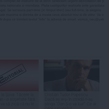
 si complet de instruire de la zero! sellectam urgent dezvoltatori de p
iata nationala si mondiala. Plata castigurilor realizate este garantata
egal. Se lucreaza part-time (in timpul liber) sau full-time, la alegere.
ate maxima si dorinta de a invata ceva absolut nou si de viitor. Va o
lii dupa ce trimiteti textul ”Info” la adresa de email:
viorica_nec@yah
 la Şova. Tăcere la
Cristian Tudor Popescu:
n - o soţietate fără
Dacă aș ieși în stradă n-aș
i va să zică că nu le
striga ”Dan Ș-o va lua!”. Ce ar
cere jurnalistul