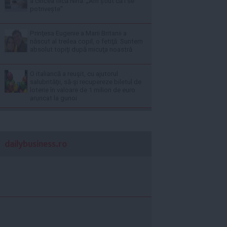
a cincea fiică Nina. „Am știut că i se
potrivește”
Prinţesa Eugenie a Marii Britanii a
născut al treilea copil, o fetiţă: Suntem
absolut topiţi după micuţa noastră
O italiancă a reuşit, cu ajutorul
salubrităţii, să-şi recupereze biletul de
loterie în valoare de 1 milion de euro
aruncat la gunoi
dailybusiness.ro