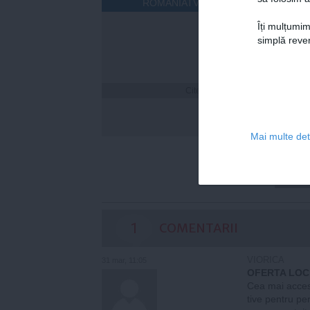
ROMANIATV.NET
Îți mulțumim
simplă reven
Citeşte mai departe
Laura
și-a n
Nina. 
potriv
Mai multe deta
1
COMENTARII
VIORICA
31 mar, 11:05
OFERTA LOC
Cea mai accesi
tive pentru pe