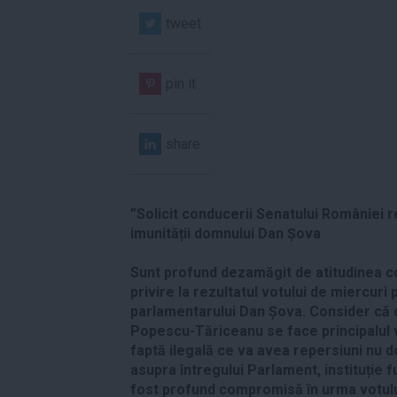
tweet
pin it
share
”Solicit conducerii Senatului României r
imunității domnului Dan Șova
Sunt profund dezamăgit de atitudinea c
privire la rezultatul votului de miercuri 
parlamentarului Dan Șova. Consider că 
Popescu-Tăriceanu se face principalul 
faptă ilegală ce va avea repersiuni nu d
asupra întregului Parlament, instituție 
fost profund compromisă în urma votului