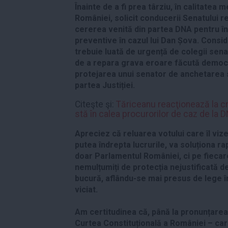
Înainte de a fi prea târziu, în calitate
României, solicit conducerii Senatului re
cererea venită din partea DNA pentru încu
preventive în cazul lui Dan Șova. Consid
trebuie luată de urgență de colegii sena
de a repara grava eroare făcută democraț
protejarea unui senator de anchetarea 
partea Justiției.
Citeşte şi:
Tăriceanu reacţionează la cri
stă în calea procurorilor de caz de la 
Apreciez că reluarea votului care îl vi
putea îndrepta lucrurile, va soluționa r
doar Parlamentul României, ci pe fiecare
nemulțumiți de protecția nejustificată d
bucură, aflându-se mai presus de lege 
viciat.
Am certitudinea că, până la pronunțarea 
Curtea Constituțională a României – car