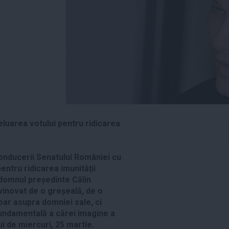
eluarea votului pentru ridicarea
onducerii Senatului României cu
pentru ridicarea imunității
domnul președinte Călin
vinovat de o greșeală, de o
oar asupra domniei sale, ci
fundamentală a cărei imagine a
 de miercuri, 25 martie.