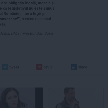
are obligația legală, morală și
ce că legislativul nu este supus
l României, litera legii și
 suverane!”,
susține deputatul
esă.
 Dolha
,
DNA
,
ministrul Dan Şova
,
tweet
pin it
share