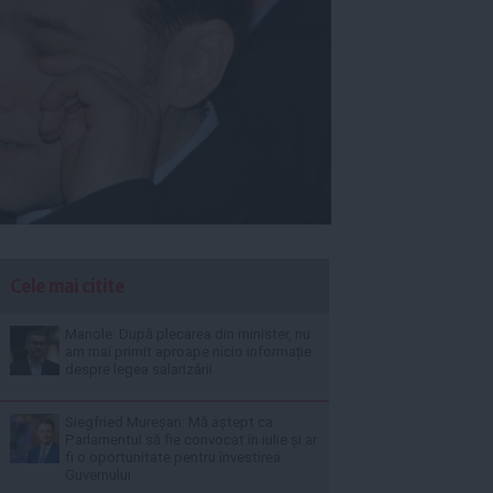
Cele mai citite
Manole: După plecarea din minister, nu
am mai primit aproape nicio informație
despre legea salarizării
Siegfried Mureșan: Mă aștept ca
Parlamentul să fie convocat în iulie și ar
fi o oportunitate pentru învestirea
Guvernului