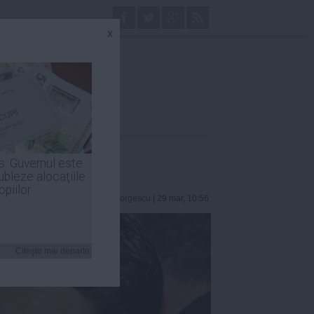
x
dimineaţă
s: Guvernul este
ubleze alocaţiile
opiilor
Robert Georgescu
| 29 mar, 10:56
Citeşte mai departe