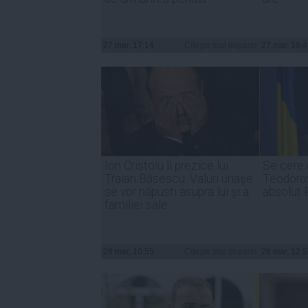
27 mar, 17:14
Citeşte mai departe
27 mar, 18:
Ion Cristoiu îi prezice lui
Se cere 
Traian Băsescu: Valuri uriașe
Teodorov
se vor năpusti asupra lui și a
absolut
familiei sale
28 mar, 10:55
Citeşte mai departe
28 mar, 12: