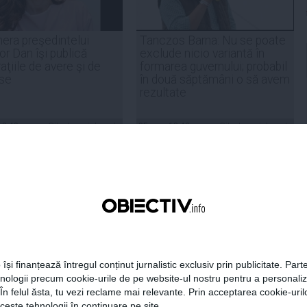
era preşedintelui
Tanczos Barna: Nu se poate
r Dan îşi publică
exclude nicio variantă în
aţiile de avere şi de
formarea guvernului; probabil
ese
în două săptămâni o să avem
rezultate
18:49
Citeşte mai departe
05 aug, 18:46
Citeşte mai departe
DAILYBUSINESS.RO
STIRIDESPORT.RO
Citeşte mai departe
Citeşte mai departe
 își finanțează întregul conținut jurnalistic exclusiv prin publicitate. Parte
hnologii precum cookie-urile de pe website-ul nostru pentru a personali
 În felul ăsta, tu vezi reclame mai relevante. Prin acceptarea cookie-urilo
ceste tehnologii în continuare pe site.