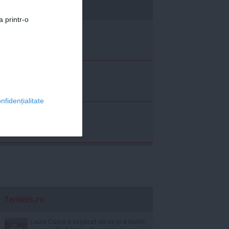
economica.net
a printr-o
nfidențialitate
feminis.ro
Laura Cosoi a explicat de ce și-a numit