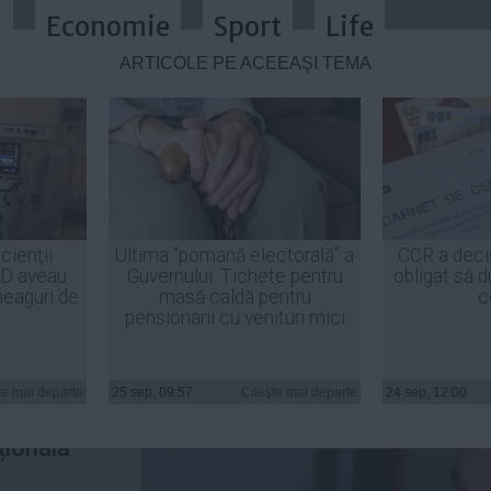
a
Economie
Sport
Life
ARTICOLE PE ACEEAŞI TEMĂ
 primită de Dan Şova în această 
cienţii
Ultima "pomană electorală" a
CCR a deci
ID aveau
Guvernului: Tichete pentru
obligat să d
heaguri de
masă caldă pentru
c
pensionarii cu venituri mici
tului din
orului Dan
te mai departe
25 sep, 09:57
Citeşte mai departe
24 sep, 12:00
au atacat
țională