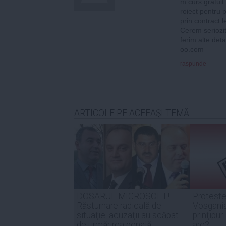
m curs gratuit
roiect pentru p
prin contract l
Cerem seriozit
ferim alte deta
oo.com
raspunde
ARTICOLE PE ACEEAŞI TEMĂ
DOSARUL MICROSOFT!
Proteste
Răsturnare radicală de
Vosgania
situaţie: acuzaţii au scăpat
prinţipur
de urmărirea penală
are?