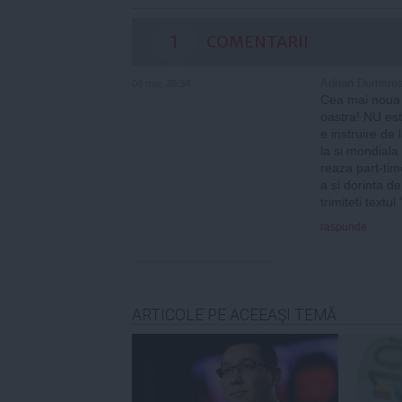
1
COMENTARII
Adrian Dumitre
08 mai, 20:34
Cea mai noua o
oastra! NU est
e instruire de
la si mondiala.
reaza part-tim
a si dorinta de
trimiteti textu
raspunde
ARTICOLE PE ACEEAŞI TEMĂ