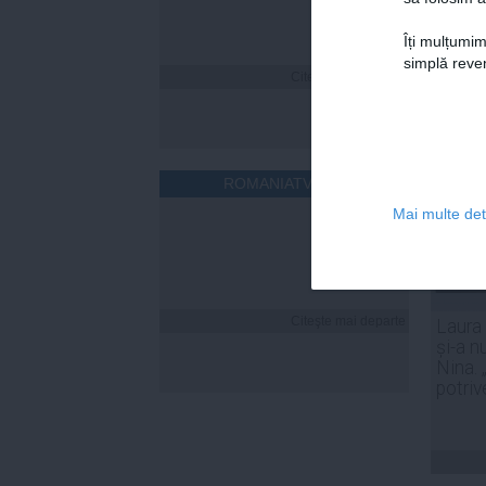
Îți mulțumim
simplă reven
Citeşte mai departe
ROMANIATV.NET
Mai multe deta
Citeşte mai departe
Laura
și-a n
Nina. 
potriv