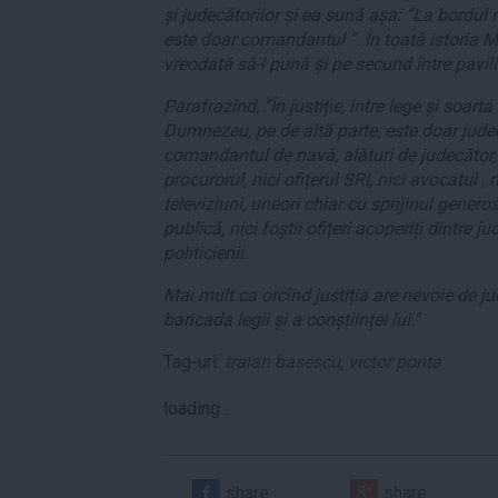
și judecătorilor și ea sună așa: “La bordul
este doar comandantul “. În toată istoria M
vreodată să-l pună și pe secund între pavi
Parafrazînd, “În justiție, între lege și soart
Dumnezeu, pe de altă parte, este doar judecă
comandantul de navă, alături de judecător,
procurorul, nici ofițerul SRI, nici avocatul ,
televiziuni, uneori chiar cu sprijinul generos
publică, nici foștii ofițeri acoperiți dintre ju
politicienii.
Mai mult ca orcînd justiția are nevoie de j
baricada legii și a conștiinței lui."
Tag-uri:
traian basescu
,
victor ponta
loading...
share
share