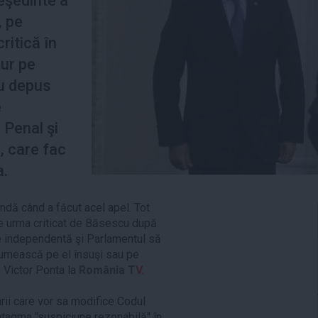
eşedinte a
, pe
ritică în
ur pe
au depus
e
 Penal şi
, care fac
a.
ndă când a făcut acel apel. Tot
e urma criticat de Băsescu după
ie independentă şi Parlamentul să
numească pe el însuşi sau pe
s Victor Ponta la
România T
V.
arii care vor sa modifice Codul
tagma "suspiciune rezonabilă" în