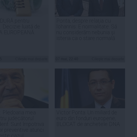
 DURĂ pentru
Ponta, despre relaţia cu
 Decizie luată de
Iohannis: E normalitate. Să
A EUROPEANĂ
nu considerăm nebunia şi
isteria ca o stare normală
15
Citeşte mai departe
07 mai, 22:40
Citeşte mai departe
: Pledoaria mea
Victor Ponta: Un miliard de
tru judecătorul
euro din fonduri europene,
ent. Sunt împotriva
BLOCAT de anchetele DNA
or preventive atunci
este cazul