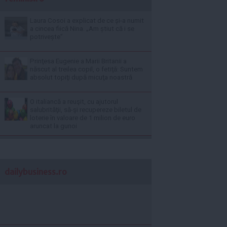
Laura Cosoi a explicat de ce și-a numit
a cincea fiică Nina. „Am știut că i se
potrivește”
Prinţesa Eugenie a Marii Britanii a
născut al treilea copil, o fetiţă: Suntem
absolut topiţi după micuţa noastră
O italiancă a reuşit, cu ajutorul
salubrităţii, să-şi recupereze biletul de
loterie în valoare de 1 milion de euro
aruncat la gunoi
dailybusiness.ro