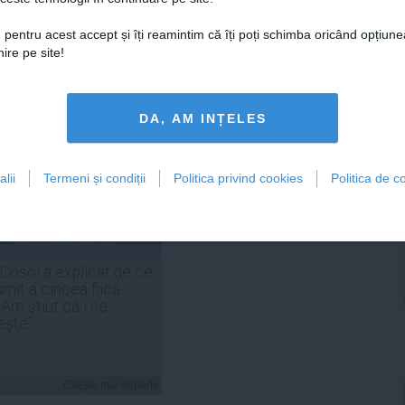
 pentru acest accept și îți reamintim că îți poți schimba oricând opțiune
ire pe site!
Citeşte mai departe
Citeşte mai departe
DA, AM INȚELES
FEMINIS.RO
lii
Termeni și condiții
Politica privind cookies
Politica de co
 Cosoi a explicat de ce
umit a cincea fiică
„Am știut că i se
ește”
Citeşte mai departe