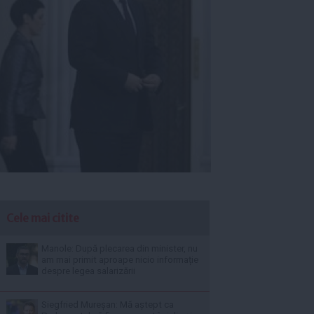
Cele mai citite
Manole: După plecarea din minister, nu
am mai primit aproape nicio informație
despre legea salarizării
Siegfried Mureșan: Mă aștept ca