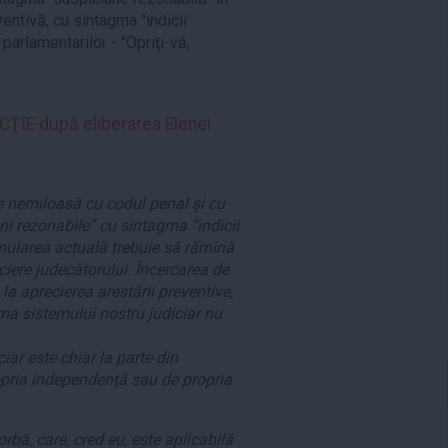
ntivă, cu sintagma "indicii
parlamentarilor - "Opriţi-vă,
ŢIE după eliberarea Elenei
e nemiloasă cu codul penal și cu
ni rezonabile” cu sintagma “indicii
rmularea actuală trebuie să rămînă
ciere judecătorului. Încercarea de
, la aprecierea arestării preventive,
ema sistemului nostru judiciar nu
iar este chiar la parte din
ropria independență sau de propria
rbă, care, cred eu, este aplicabilă