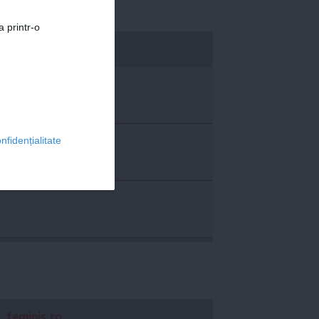
a printr-o
economica.net
nfidențialitate
feminis.ro