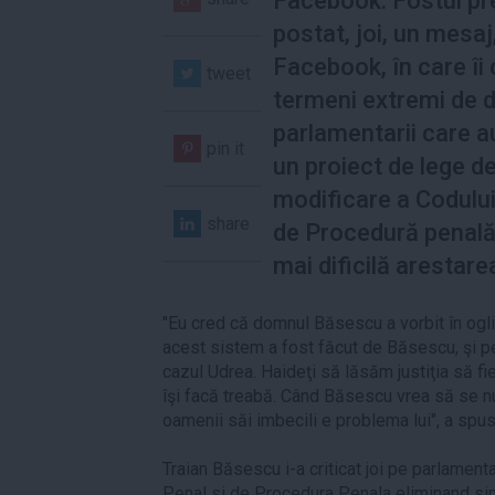
Facebook. Fostul pr
postat, joi, un mesaj
Facebook, în care îi c
tweet
termeni extremi de d
parlamentarii care 
pin it
un proiect de lege d
modificare a Codului
share
de Procedură penală
mai dificilă arestare
"Eu cred că domnul Băsescu a vorbit în ogli
acest sistem a fost făcut de Băsescu, şi p
cazul Udrea. Haideţi să lăsăm justiţia să f
îşi facă treabă. Când Băsescu vrea să se 
oamenii săi imbecili e problema lui", a spu
Traian Băsescu i-a criticat joi pe parlament
Penal si de Procedura Penala eliminand sin