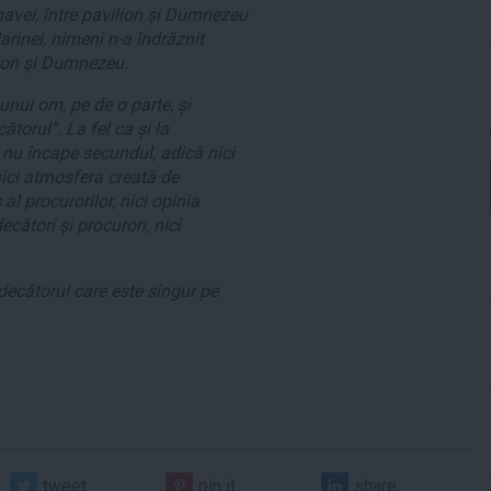
 navei, între pavilion și Dumnezeu
arinei, nimeni n-a îndrăznit
lion și Dumnezeu.
a unui om, pe de o parte, și
torul”. La fel ca și la
 nu încape secundul, adică nici
 nici atmosfera creată de
 al procurorilor, nici opinia
decători și procurori, nici
udecătorul care este singur pe
tweet
pin it
share