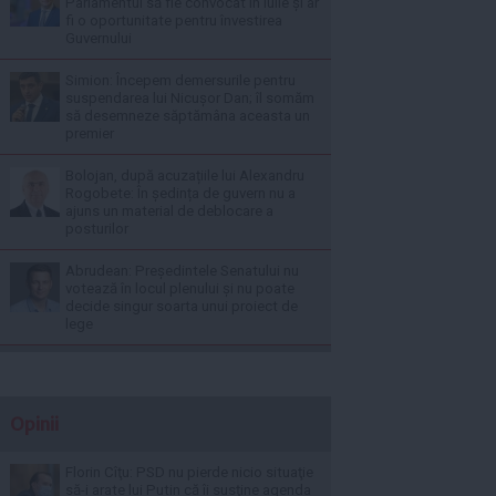
Parlamentul să fie convocat în iulie și ar
fi o oportunitate pentru învestirea
Guvernului
Simion: Începem demersurile pentru
suspendarea lui Nicușor Dan; îl somăm
să desemneze săptămâna aceasta un
premier
Bolojan, după acuzațiile lui Alexandru
Rogobete: În ședința de guvern nu a
ajuns un material de deblocare a
posturilor
Abrudean: Președintele Senatului nu
votează în locul plenului și nu poate
decide singur soarta unui proiect de
lege
Opinii
Florin Cîţu: PSD nu pierde nicio situaţie
să-i arate lui Putin că îi susţine agenda