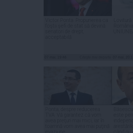
Victor Ponta: Propunerea ca
Lovitură
foştii şefi de stat să devină
România.
senatori de drept,
UNIUNE
acceptabilă
07 mai, 19:46
Citeşte mai departe
07 mai, 20:
Ponta, despre reducerea
Băsescu
TVA: Vă garantez că vom
este pen
avea preţuri mai mici, iar în
independ
toamnă vom avea mai puţină
arestăril
evaziune
când nu 