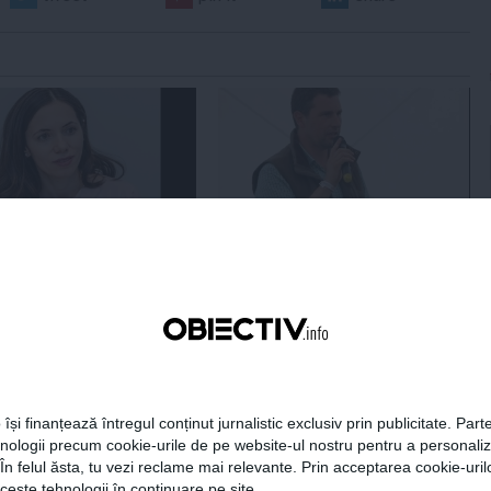
era preşedintelui
Tanczos Barna: Nu se poate
r Dan îşi publică
exclude nicio variantă în
aţiile de avere şi de
formarea guvernului; probabil
ese
în două săptămâni o să avem
rezultate
18:49
Citeşte mai departe
05 aug, 18:46
Citeşte mai departe
 își finanțează întregul conținut jurnalistic exclusiv prin publicitate. Parte
DAILYBUSINESS.RO
STIRIDESPORT.RO
hnologii precum cookie-urile de pe website-ul nostru pentru a personali
 În felul ăsta, tu vezi reclame mai relevante. Prin acceptarea cookie-urilo
ceste tehnologii în continuare pe site.