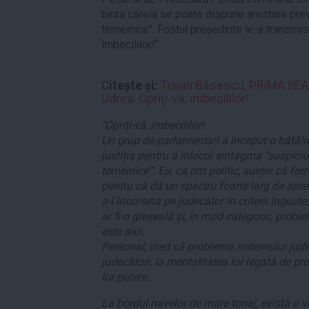
baza căreia se poate dispune arestare preve
temeinice". Fostul preşedinte le-a transmis 
imbecililor!"
C
itește și:
Traian Băsescu, PRIMA REAC
Udrea: Opriţi-vă, imbecililor!
"Opriți-vă, imbecililor!
Un grup de parlamentari a început o bătăli
justiția pentru a înlocui sintagma “suspiciu
temeinice”. Eu, ca om politic, susțin că fo
pentru că dă un spectru foarte larg de apre
a-l încorseta pe judecător în criterii înguste
ar fi o greșeală și, în mod categoric, probl
este aici.
Personal, cred că problema sistemului judic
judecători, la mentalitatea lor legată de p
lor putere.
La bordul navelor de mare tonaj, există o vo