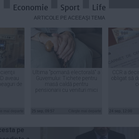
a
Economie
Sport
Life
ARTICOLE PE ACEEAŞI TEMĂ
a lui Băsescu la "Opriţi-vă, imbecili
cienţii
Ultima "pomană electorală" a
CCR a deci
ID aveau
Guvernului: Tichete pentru
obligat să d
el apel
heaguri de
masă caldă pentru
c
pensionarii cu venituri mici
nta
i-a
te mai departe
25 sep, 09:57
Citeşte mai departe
24 sep, 12:00
ăsescu
la
cesta pe