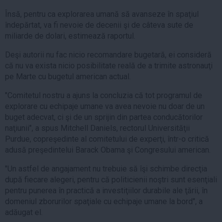
Însă, pentru ca explorarea umană să avanseze în spaţiul
îndepărtat, va fi nevoie de decenii şi de câteva sute de
miliarde de dolari, estimează raportul.
Deşi autorii nu fac nicio recomandare bugetară, ei consideră
că nu va exista nicio posibilitate reală de a trimite astronauţi
pe Marte cu bugetul american actual.
"Comitetul nostru a ajuns la concluzia că tot programul de
explorare cu echipaje umane va avea nevoie nu doar de un
buget adecvat, ci şi de un sprijin din partea conducătorilor
naţiunii", a spus Mitchell Daniels, rectorul Universităţii
Purdue, copreşedinte al comitetului de experţi, într-o critică
adusă preşedintelui Barack Obama şi Congresului american.
"Un astfel de angajament nu trebuie să îşi schimbe direcţia
după fiecare alegeri, pentru că politicienii noştri sunt esenţiali
pentru punerea în practică a investiţiilor durabile ale ţării, în
domeniul zborurilor spaţiale cu echipaje umane la bord", a
adăugat el.