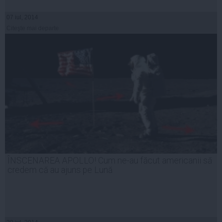
07 iul, 2014
Citeşte mai departe
ÎNSCENAREA APOLLO! Cum ne-au făcut americanii să
credem că au ajuns pe Lună