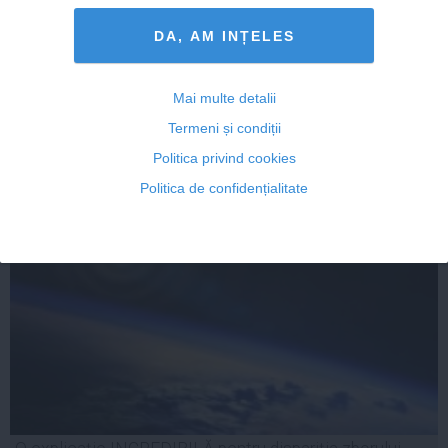
Teorie AMEŢITOARE. SUB planeta noastră există un
DA, AM INȚELES
PĂMÂNT VECHI
Mai multe detalii
Termeni și condiții
Politica privind cookies
18 iun, 2014
Citeşte mai departe
Politica de confidențialitate