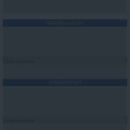
STIRIDESPORT.RO
Citeşte mai departe
ROMANIATV.NET
Citeşte mai departe