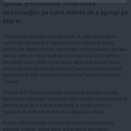
spaţial, preconizând întoarcerea
Auto
astronauţilor pe Lună înainte de a ajunge pe
Sport
Marte.
Handbal
Box
"Continuarea abordării actuale a NASA, care dezvoltă un
sistem de lansare şi o capsulă pentru a zbura în spaţiu
Baschet
dincolo de orbita terestră, continuând să exploateze aproape
Tenis
de una singură Staţia Spaţială Internaţională (ISS) până la
Alte sporturi
jumătatea anilor 2020, cu un buget care nu acoperă inflaţia,
este o invitaţie la eşec şi deziluzii", au scris autorii acestui
Life
document de 286 de pagini întocmit de National Research
Council.
Funny
Travel
Potrivit AFP, Agenţia spaţială americană (NASA) nu a dat
publicităţii calendarul viitoarelor sale lansări, dar principala ei
Stil de viata
ambiţie este de a trimite astronauţi în spaţiu pentru a
"captura" un asteroid, înainte de a ajunge pe Marte.
În plus, afirmă acelaşi comitet de experţi independenţi,
această situaţie "poate duce la pierderea percepţiei