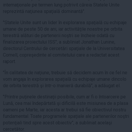
internaţionale pe termen lung potrivit căreia Statele Unite
reprezintă naţiunea spaţială dominantă".
"Statele Unite sunt un lider în explorarea spaţială cu echipaje
umane de peste 50 de ani, iar activităţile noastre pe orbita
terestră alături de partenerii noştri se încheie odată cu
finalizarea proiectului ISS", a subliniat Jonathan Lunine,
directorul Centrului de cercetări spaţiale de la Universitatea
Cornell, copreşedinte al comitetului care a redactat acest
raport.
"În calitatea de naţiune, trebuie să decidem acum în ce fel ne
vom angaja în explorarea spaţială cu echipaje umane dincolo
de orbita terestră şi într-o manieră durabilă", a adăugat el.
"Printre puţinele destinaţii posibile, cum ar fi o întoarcere pe
Lună, cea mai îndepărtată şi dificilă este misiunea de a plasa
oameni pe Marte, iar acesta ar trebui să fie obiectivul nostru
fundamental. Toate programele spaţiale ale partenerilor noştri
potenţiali tind spre acest obiectiv", a subliniat acelaşi
cercetător.