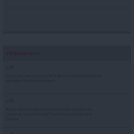
stiripesurse.ro
Potul cel mare la Loto 6/49 a ajuns la o sumă uriașă de
aproape 10 milioane de euro
Alertă climatologică! Două fenomene extreme se
combină: Iarna 2026/2027 va fi una total atipică în
Europa