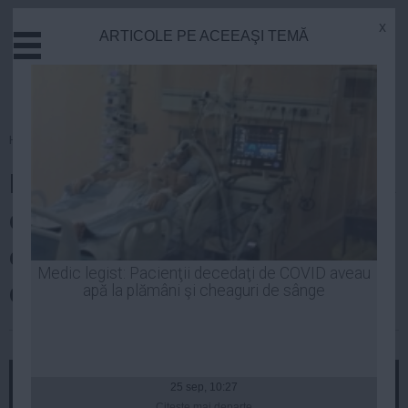
x
ARTICOLE PE ACEEAŞI TEMĂ
Actual
Economie
Justitie
Externe
Homepage
»
Stiinta
Educatie
Programul de explorare spaţială
Sanatate
Stiinta
cu echipaje umane este sortit
Tehnologie
eşecului. Cine face această
Cultura
Medic legist: Pacienţii decedaţi de COVID aveau
declaraţie
apă la plămâni şi cheaguri de sânge
Mediu
Life
Luiza Popa
| 06 iun, 2014
Politica
Guvern
25 sep, 10:27
Citeşte mai departe