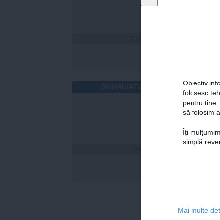
Citeşte mai departe
Obiectiv.info
ROMANIATV.NET
folosesc te
pentru tine.
să folosim a
Îți mulțumim
simplă reven
Citeşte mai departe
Cum îț
timp 
Mai multe deta