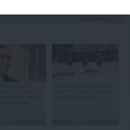
ADAUGA UN
COMENTARIU NOU
nta, la inundaţii:
Ploile au făcut RAVAGII în
entul meu este că
Teleorman! Şase localităţi
omân aflat la necaz
afectate de inundaţii
e lăsat singur
Citeşte mai departe
30 iul, 2014
Citeşte mai departe