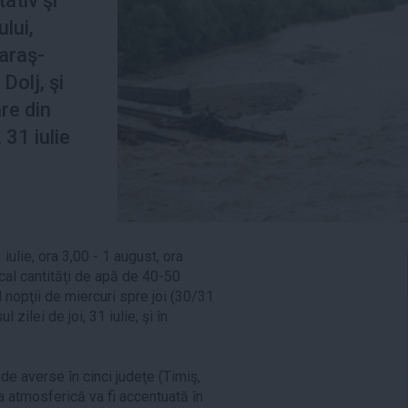
ativ şi
ului,
Caraş-
Dolj, şi
are din
 31 iulie
iulie, ora 3,00 - 1 august, ora
ocal cantităţi de apă de 40-50
ul nopţii de miercuri spre joi (30/31
 zilei de joi, 31 iulie, şi în
 de averse în cinci judeţe (Timiş,
ea atmosferică va fi accentuată în