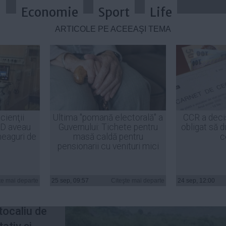
a
Economie
Sport
Life
ARTICOLE PE ACEEAŞI TEMĂ
 ploi torenţiale în judeţele Carş-S
cienţii
Ultima "pomană electorală" a
CCR a deci
ID aveau
Guvernului: Tichete pentru
obligat să d
heaguri de
masă caldă pentru
c
pensionarii cu venituri mici
ală de
te mai departe
25 sep, 09:57
Citeşte mai departe
24 sep, 12:00
 o
tocaliu de