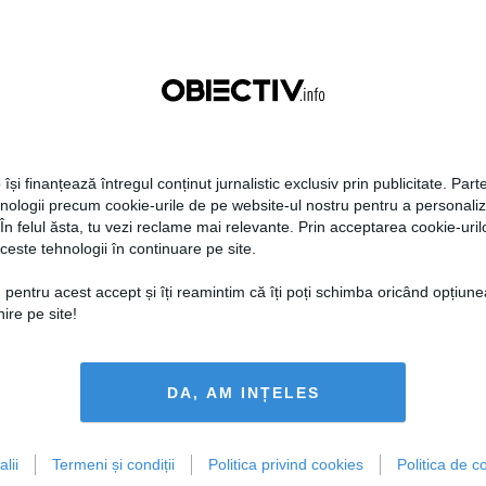
Citeşte mai departe
Citeşte mai departe
 își finanțează întregul conținut jurnalistic exclusiv prin publicitate. Parte
FEMINIS.RO
hnologii precum cookie-urile de pe website-ul nostru pentru a personali
 În felul ăsta, tu vezi reclame mai relevante. Prin acceptarea cookie-urilo
ceste tehnologii în continuare pe site.
 pentru acest accept și îți reamintim că îți poți schimba oricând opțiune
ire pe site!
i hidratezi părul pe
de caniculă
DA, AM INȚELES
lii
Termeni și condiții
Politica privind cookies
Politica de co
Citeşte mai departe