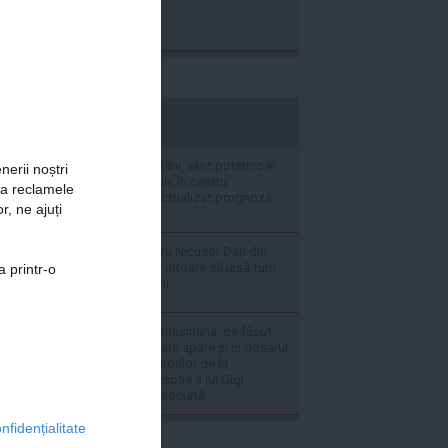
stiripesurse.ro
Caniculă în sudul țării, vânt puternic în
nerii noștri
est și ploi torențiale în centru:
za reclamele
meteorologii au actualizat prognoza
r, ne ajuți
de vreme
Mesaj direct pentru Nicușor Dan din
PNL: 'Săptămâna viitoare să iasă fum
a printr-o
alb de la Cotroceni'
Instanța oprește 'mașinăria' de făcut
bani din deșeuri care apare și în dosarul
'caracatiței' procurorilor de la
Constanța: Fosta soție a lui Gigi
Valentin Ștefan, asociată
nfidențialitate