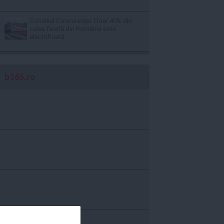
Consiliul Concurenţei: Doar 40% din
calea ferată din România este
electrificată
b365.ro