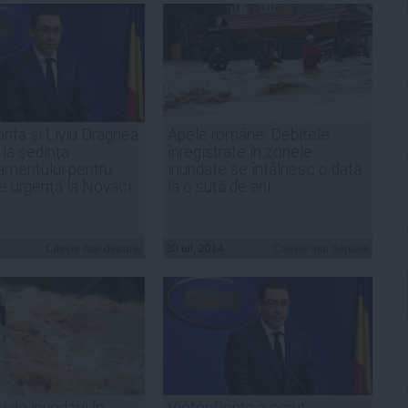
onta şi Liviu Dragnea
Apele române: Debitele
 la şedinţa
înregistrate în zonele
mentului pentru
inundate se întâlnesc o dată
de urgenţă la Novaci
la o sută de ani
Citeşte mai departe
30 iul, 2014
Citeşte mai departe
 de inundaţii în
Victor Ponta a cerut