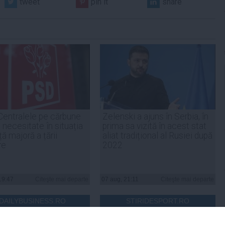
tweet
pin it
share
Centralele pe cărbune
Zelenski a ajuns în Serbia, în
 necesitate în situația
prima sa vizită în acest stat
ță majoră a țării
aliat tradițional al Rusiei după
re
2022
19:47
Citeşte mai departe
07 aug, 21:11
Citeşte mai departe
DAILYBUSINESS.RO
STIRIDESPORT.RO