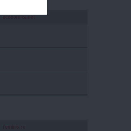
economica.net
feminis.ro