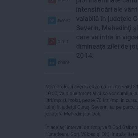
ploi însemnate cantit
intensificări ale vânt
valabilă în judeţele 
tweet
Severin, Mehedinţi şi 
care va intra în vigo
pin it
dimineaţa zilei de joi,
2014.
share
Meteorologii avertizează că în intervalul 31 
10,00, va ploua torenţial şi se vor cumula l
litri/mp şi, izolat, peste 70 litri/mp, în curs
iulie) în judeţul Caraş-Severin, iar pe parcursul
judeţele Mehedinţi şi Dolj.
În acelaşi interval de timp, va fi Cod Galben
Hunedoara, Gorj, Vâlcea şi Olt). Instabilitat