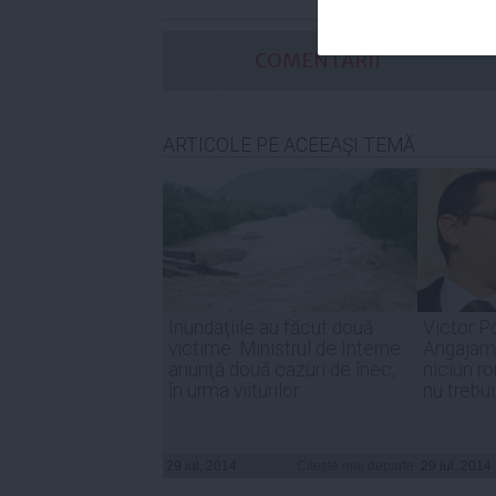
COMENTARII
ARTICOLE PE ACEEAŞI TEMĂ
Inundaţiile au făcut două
Victor Po
victime. Ministrul de Interne
Angajam
anunţă două cazuri de înec,
niciun r
în urma viiturilor
nu trebui
29 iul, 2014
Citeşte mai departe
29 iul, 2014