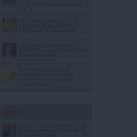
decide singur soarta unui proiect de
lege
MApN: România, Bulgaria și Turcia
extind misiunile de combatere a
minelor marine din Marea Neagră
Sorin Grindeanu, despre alegerile
anticipate: E un scenariu pe care nu pot
să-l exclud niciodată
AUR demarează procesul de
suspendare a lui Nicușor Dan și
procedurile pentru organizarea
alegerilor anticipate
Opinii
Florin Cîţu: PSD nu pierde nicio situaţie
să-i arate lui Putin că îi susţine agenda
de aici de la Bucureşti