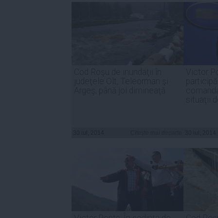
Cod Roşu de inundaţii în
Victor P
judeţele Olt, Teleorman şi
participă
Argeş, până joi dimineaţă
comanda
situaţii 
30 iul, 2014
Citeşte mai departe
30 iul, 2014
Victor Ponta: În şedinţa de
Cod Roşu