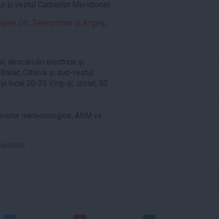
i şi vestul Carpaţilor Meridionali.
ţele Olt, Teleorman şi Argeş,
al, descărcări electrice şi
n Banat, Oltenia şi sud-vestul
şi local 20-25 l/mp şi, izolat, 50
omenelor meteorologice, ANM va
nundații