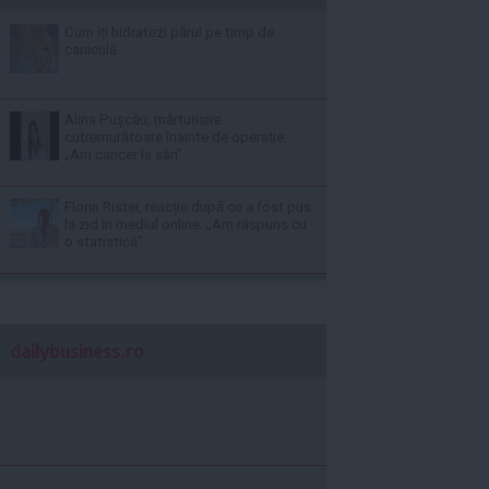
Cum îți hidratezi părul pe timp de
caniculă
Alina Pușcău, mărturisire
cutremurătoare înainte de operație:
„Am cancer la sân”
Florin Ristei, reacție după ce a fost pus
la zid în mediul online: „Am răspuns cu
o statistică”
dailybusiness.ro