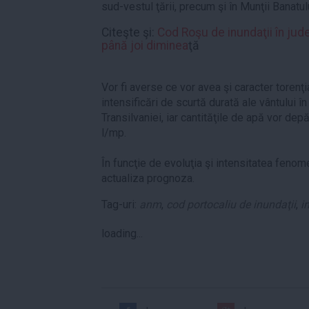
sud-vestul ţării, precum şi în Munţii Banatulu
Citeşte şi:
Cod Roşu de inundaţii în jude
până joi diminea
ţă
Vor fi averse ce vor avea şi caracter torenţi
intensificări de scurtă durată ale vântului î
Transilvaniei, iar cantităţile de apă vor depă
l/mp.
În funcţie de evoluţia şi intensitatea fen
actualiza prognoza.
Tag-uri:
anm
,
cod portocaliu de inundaţii
,
i
loading...