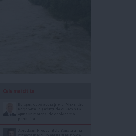
Cele mai citite
Bolojan, după acuzațiile lui Alexandru
Rogobete: În ședința de guvern nu a
ajuns un material de deblocare a
posturilor
Abrudean: Președintele Senatului nu
votează în locul plenului și nu poate