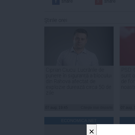
share
share
Ştirile orei
Ciprian Ciucu: Lucrările de
PSD: 
punere în siguranță a blocului
sunt o
din Rahova afectat de
de for
explozie durează circa 50 de
noast
zile
07 aug, 19:45
Citeşte mai departe
07 aug, 
ECONOMICA.NET
×