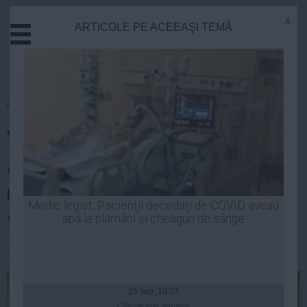
x
ARTICOLE PE ACEEAŞI TEMĂ
Actual
Economie
Justitie
Externe
Homepage
»
Politica
Educatie
Victor Ponta, la inundaţii:
Sanatate
Stiinta
Angajamentul meu este că
Tehnologie
niciun român aflat la necaz nu
Cultura
Medic legist: Pacienţii decedaţi de COVID aveau
trebuie lăsat singur
apă la plămâni şi cheaguri de sânge
Mediu
Life
Robert Georgescu
| 29 iul, 2014
Politica
Guvern
25 sep, 10:27
Citeşte mai departe