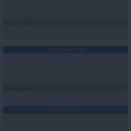
Citeşte mai departe
STIRIDESPORT.RO
Citeşte mai departe
ROMANIATV.NET