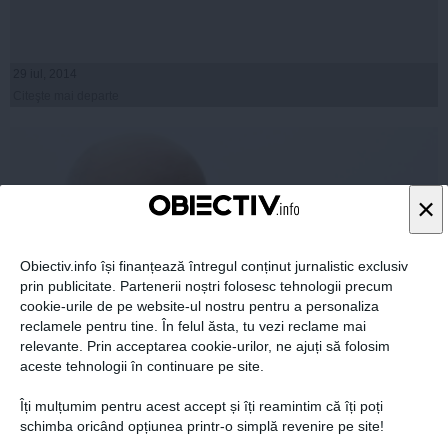
29 iul, 2014
Citeşte mai departe
×
Obiectiv.info își finanțează întregul conținut jurnalistic exclusiv
prin publicitate. Partenerii noștri folosesc tehnologii precum
cookie-urile de pe website-ul nostru pentru a personaliza
reclamele pentru tine. În felul ăsta, tu vezi reclame mai
relevante. Prin acceptarea cookie-urilor, ne ajuți să folosim
aceste tehnologii în continuare pe site.
Raed Arafat: Sunt mobilizate toate forţele în zonele
inundate
Îți mulțumim pentru acest accept și îți reamintim că îți poți
schimba oricând opțiunea printr-o simplă revenire pe site!