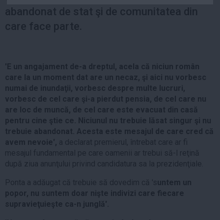
Auto
abandonat de stat şi de comunitatea din
Sport
care face parte.
Handbal
Box
'E un angajament de-a dreptul, acela că niciun român
Baschet
care la un moment dat are un necaz, şi aici nu vorbesc
Tenis
numai de inundaţii, vorbesc despre multe lucruri,
vorbesc de cel care şi-a pierdut pensia, de cel care nu
Alte sporturi
are loc de muncă, de cel care este evacuat din casă
Life
pentru cine ştie ce. Niciunul nu trebuie lăsat singur şi nu
trebuie abandonat. Acesta este mesajul de care cred că
Funny
avem nevoie',
a declarat premierul, întrebat care ar fi
Travel
mesajul fundamental pe care oamenii ar trebui să-l reţină
după ziua anunţului privind candidatura sa la prezidenţiale.
Stil de viata
Ponta a adăugat că trebuie să dovedim că 's
untem un
popor, nu suntem doar nişte indivizi care fiecare
supravieţuieşte ca-n junglă'.