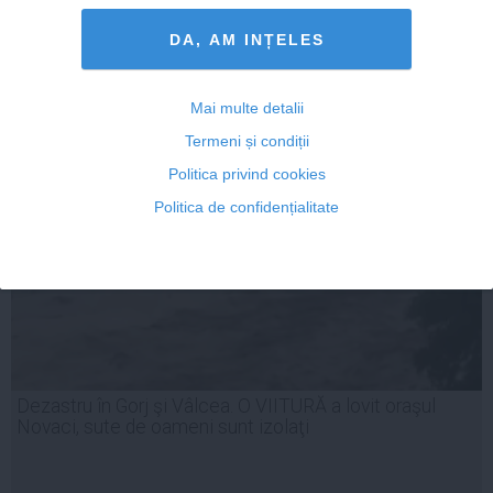
DA, AM INȚELES
29 iul, 2014
Citeşte mai departe
Mai multe detalii
Termeni și condiții
Politica privind cookies
Politica de confidențialitate
Dezastru în Gorj şi Vâlcea. O VIITURĂ a lovit oraşul
Novaci, sute de oameni sunt izolaţi