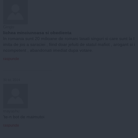
Gingis
lichea minciunoasa si obedienta
In romania sunt 20 milioane de romani lasati singuri si care sunt la l
imita de jos a saraciei , fiind doar jefuiti de statul mafiot , arogant si i
ncompetent , abandonati imediat dupa votare.
raspunde
30 iul, 2014
mayashu
'te-n bot de maimutoi
raspunde