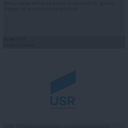
Irineu Darău afirmă că industria naţională de apărare
trebuie să devină mai competitivă
06 aug, 21:18
Citeşte mai departe
USR: PSD face totul pentru ca România să piardă