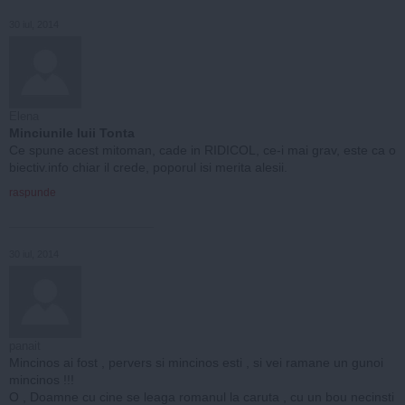
30 iul, 2014
Elena
Minciunile luii Tonta
Ce spune acest mitoman, cade in RIDICOL, ce-i mai grav, este ca o
biectiv.info chiar il crede, poporul isi merita alesii.
raspunde
30 iul, 2014
panait
Mincinos ai fost , pervers si mincinos esti , si vei ramane un gunoi
mincinos !!!
O , Doamne cu cine se leaga romanul la caruta , cu un bou necinsti