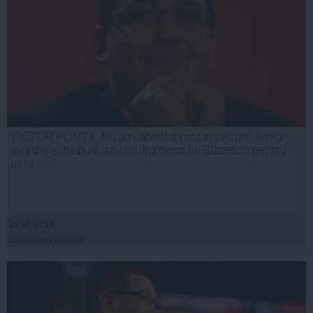
VICTOR PONTA: Nu am absolut niciun secret. Am un
avantaj şi trebuie să-i mulţumesc lui Băsescu pentru
asta
29 iul, 2014
Citeşte mai departe