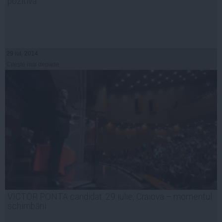
pozitivă
29 iul, 2014
Citeşte mai departe
VICTOR PONTA candidat. 29 iulie, Craiova – momentul
schimbării