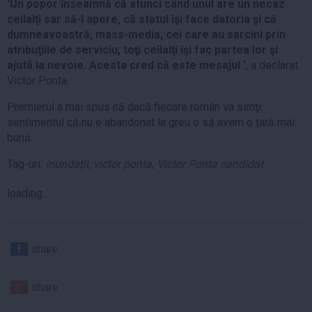
'Un popor înseamnă că atunci când unul are un necaz
ceilalţi sar să-l apere, că statul îşi face datoria şi că
dumneavoastră, mass-media, cei care au sarcini prin
atribuţiile de serviciu, toţi ceilalţi îşi fac partea lor şi
ajută la nevoie. Acesta cred că este mesajul '
, a declarat
Victor Ponta.
Premierul a mai spus că dacă fiecare român va simţi
sentimentul că nu e abandonat la greu o să avem o ţară mai
bună.
Tag-uri:
inundații
,
victor ponta
,
Victor Ponta candidat
loading...
share
share