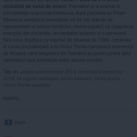
niciodată de votul de atunci
. Premierul și-a asumat în
permanență responsabilitatea ca, după plecarea lui Traian
Băsescu, următorul președinte să fie într-adevăr un
reprezentant al tuturor românilor, cineva capabil să coaguleze
energiile din societate, un mediator autentic și o persoană
fără nicio legătură cu regimul de dinainte de 1989. Lansarea
în cursa prezidențială a lui Victor Ponta marchează momentul
de început, când alegătorii din România au pentru prima dată
candidatul care întrunește toate aceste condiții.
Tag-uri:
alegeri prezidențiale 2014
,
candidati presedintie
2014
,
lia olguta vasilescu
,
traian basescu
,
victor ponta
,
Victor Ponta candidat
loading...
share