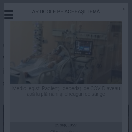
x
ARTICOLE PE ACEEAŞI TEMĂ
Actual
Economie
Justitie
Externe
Homepage
»
Opinii
Educatie
VICTOR PONTA candidat. 29
Sanatate
Stiinta
iulie, Craiova – momentul
Tehnologie
schimbării
Cultura
Medic legist: Pacienţii decedaţi de COVID aveau
apă la plămâni şi cheaguri de sânge
Mediu
Andrei Pop
| 29 iul, 2014
Life
Politica
Guvern
25 sep, 10:27
Citeşte mai departe