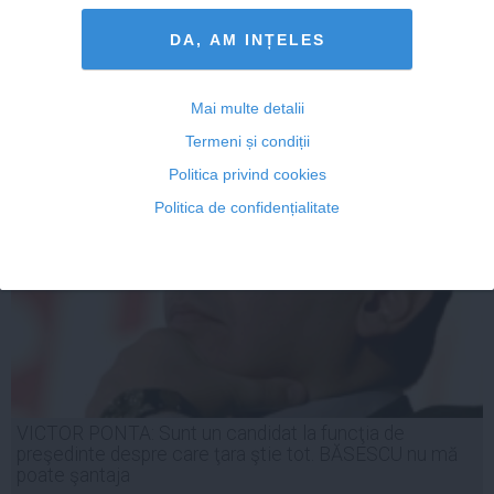
DA, AM INȚELES
28 iul, 2014
Mai multe detalii
Citeşte mai departe
Termeni și condiții
Politica privind cookies
Politica de confidențialitate
VICTOR PONTA: Sunt un candidat la funcţia de
preşedinte despre care ţara ştie tot. BĂSESCU nu mă
poate şantaja