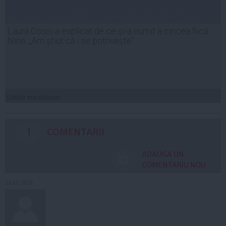
Laura Cosoi a explicat de ce și-a numit a cincea fiică
Nina. „Am știut că i se potrivește”
Citeşte mai departe
1
COMENTARII
ADAUGA UN
COMENTARIU NOU
29 iul, 2014