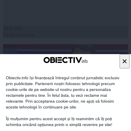
28 iul, 2014
Citeşte mai departe
×
Obiectiv.info își finanțează întregul conținut jurnalistic exclusiv
prin publicitate. Partenerii noștri folosesc tehnologii precum
cookie-urile de pe website-ul nostru pentru a personaliza
reclamele pentru tine. În felul ăsta, tu vezi reclame mai
relevante. Prin acceptarea cookie-urilor, ne ajuți să folosim
aceste tehnologii în continuare pe site.
Victor Ponta: Am reuşit să eliberăm justiţia de sub
Îți mulțumim pentru acest accept și îți reamintim că îți poți
controlul lui Traian Băsescu
schimba oricând opțiunea printr-o simplă revenire pe site!