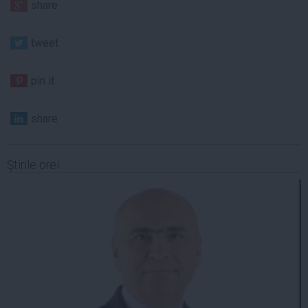
share
tweet
pin it
share
Ştirile orei