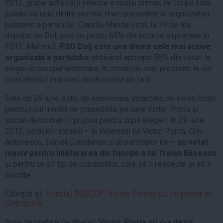
2012, grație activității intense a noului primar, iar Doljul este
județul cu unul dintre cei mai tineri președinți ai organizației
județene a partidului. Claudiu Manda este, la 39 de ani,
deputat de Dolj ales cu peste 65% din voturile exprimate în
2012. Mai mult,
PSD Dolj este una dintre cele mai active
organizații a partidului
, obținând aproape 56% din voturi la
alegerile europarlamentare, în condițiile unei prezențe la vot
considerabil mai mari decât media pe țară.
Data de 29 iulie este, de asemenea, încărcată de semnificații
pentru noul model de președinte pe care Victor Ponta și
social-democrații îl propun pentru după alegeri. În 29 iulie
2012, cetățenii români – la îndemnul lui Victor Ponta, Crin
Antonescu, Daniel Constantin și al partidelor lor –
au votat
masiv pentru înlăturarea din funcție a lui Traian Băsescu
și pentru un alt tip de conducător, care să îi respecte și să îi
asculte.
Citeşte şi:
Sondaj INSCOP. Victor Ponta cu un picior in
Cotroceni
Spre deosebire de liberali,
Victor Ponta nu s-a dezis