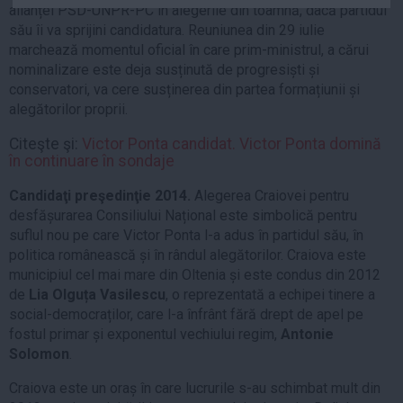
alianței PSD-UNPR-PC în alegerile din toamnă, dacă partidul
Auto
său îi va sprijini candidatura. Reuniunea din 29 iulie
Sport
marchează momentul oficial în care prim-ministrul, a cărui
nominalizare este deja susținută de progresiști și
Handbal
conservatori, va cere susținerea din partea formațiunii și
Box
alegătorilor proprii.
Baschet
Citeşte şi:
Victor Ponta candidat. Victor Ponta domină
Tenis
în continuare în sondaje
Alte sporturi
Candidaţi preşedinţie 2014.
Alegerea Craiovei pentru
Life
desfășurarea Consiliului Național este simbolică pentru
suflul nou pe care Victor Ponta l-a adus în partidul său, în
Funny
politica românească și în rândul alegătorilor. Craiova este
municipiul cel mai mare din Oltenia și este condus din 2012
Travel
de
Lia Olguța Vasilescu
, o reprezentată a echipei tinere a
Stil de viata
social-democraților, care l-a înfrânt fără drept de apel pe
fostul primar și exponentul vechiului regim,
Antonie
Solomon
.
Craiova este un oraș în care lucrurile s-au schimbat mult din