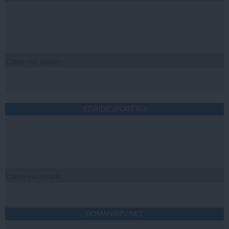
Citeşte mai departe
STIRIDESPORT.RO
Citeşte mai departe
ROMANIATV.NET