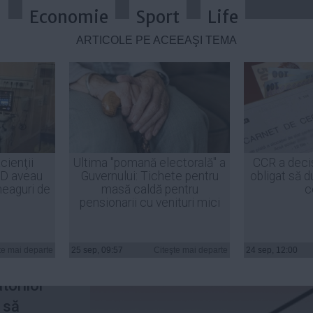
a
Economie
Sport
Life
ARTICOLE PE ACEEAŞI TEMĂ
a portocalie leșină când vede roșu
cienţii
Ultima "pomană electorală" a
CCR a deci
ID aveau
Guvernului: Tichete pentru
obligat să d
heaguri de
masă caldă pentru
c
pensionarii cu venituri mici
ampania
te mai departe
25 sep, 09:57
Citeşte mai departe
24 sep, 12:00
torilor
 să