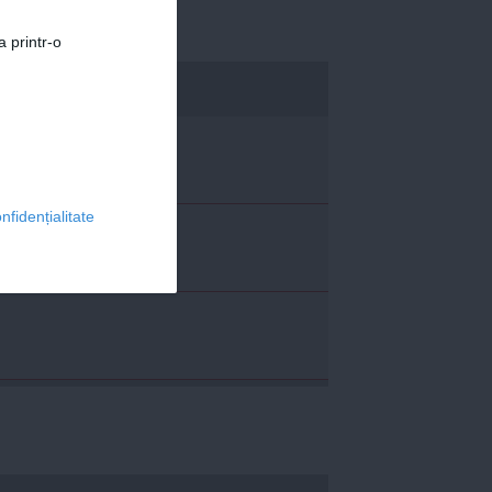
a printr-o
economica.net
nfidențialitate