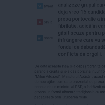
analizeze grupul ca
tweet
deja vreo 15 candida
presa portocalie a in
pin it
fibrilație, adică în 
găsit scuze pentru pr
share
înfrângere care va s
fondul de debandadă
conflicte de orgolii.
De data aceasta însă s-a depășit granița 
paranoia cruntă și s-a găsit pricină în...un
”Mihai Viteazul”. Ministerul Apărării, acest 
democraților, cum este prezentat de presa 
condus de un ministru al PSD, a îndrăznit să
groasa uniformă albastră tradiționala cu una
păcătuiește prin ...culoarea roșie.