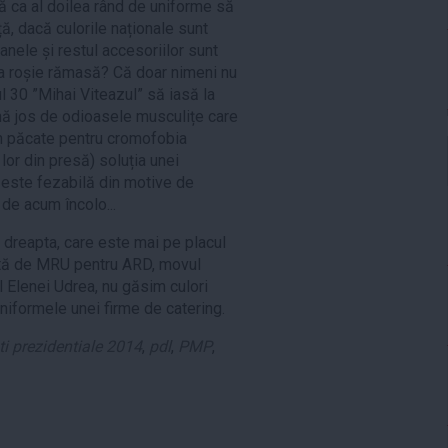
ă ca al doilea rând de uniforme să
ță, dacă culorile naționale sunt
roanele și restul accesoriilor sunt
ea roșie rămasă? Că doar nimeni nu
l 30 ”Mihai Viteazul” să iasă la
ână jos de odioasele musculițe care
in păcate pentru cromofobia
 lor din presă) soluția unei
 este fezabilă din motive de
 de acum încolo...
e dreapta, care este mai pe placul
sită de MRU pentru ARD, movul
 Elenei Udrea, nu găsim culori
niformele unei firme de catering.
i prezidentiale 2014
,
pdl
,
PMP
,