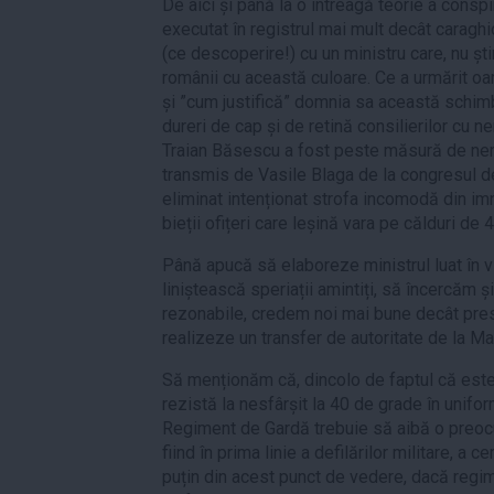
De aici și până la o întreagă teorie a conspir
executat în registrul mai mult decât caragh
(ce descoperire!) cu un ministru care, nu șt
românii cu această culoare. Ce a urmărit oa
și ”cum justifică” domnia sa această schimb
dureri de cap și de retină consilierilor cu ne
Traian Băsescu a fost peste măsură de ner
transmis de Vasile Blaga de la congresul d
eliminat intenționat strofa incomodă din imnu
bieții ofițeri care leșină vara pe călduri de 
Până apucă să elaboreze ministrul luat în v
liniștească speriații amintiți, să încercăm 
rezonabile, credem noi mai bune decât pre
realizeze un transfer de autoritate de la Ma
Să menționăm că, dincolo de faptul că est
rezistă la nesfârșit la 40 de grade în unifo
Regiment de Gardă trebuie să aibă o preocu
fiind în prima linie a defilărilor militare, a 
puțin din acest punct de vedere, dacă regi