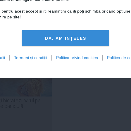
 pentru acest accept și îți reamintim că îți poți schimba oricând opțiune
ire pe site!
Citeşte mai departe
Citeşte mai departe
DA, AM INȚELES
lii
Termeni și condiții
Politica privind cookies
Politica de co
FEMINIS.RO
i hidratezi părul pe
de caniculă