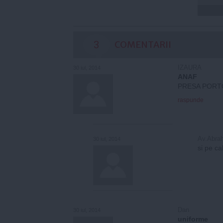
3
COMENTARII
IZAURA
30 iul, 2014
ANAF
PRESA PORTO
raspunde
Av.Abra
30 iul, 2014
si pe ca
Dan
30 iul, 2014
uniforme