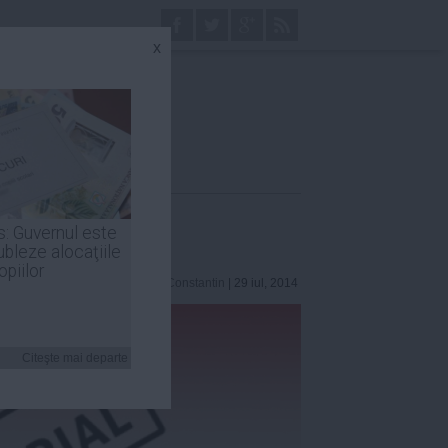
x
s: Guvernul este
ubleze alocaţiile
opiilor
Elena Constantin
| 29 iul, 2014
Citeşte mai departe