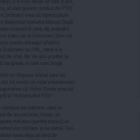
ației, n-a fost decât un salt în gol,
ios, al unui guvern condus de PSD
im, probabil vrea să hipnotizeze
re diabolicul ministru Mircea Dușă
are cromatică care dă, probabil,
rvii slabi, de la Cotroceni. Știm că
vos pentru mesajul sfidător
e fuzionare cu PNL, când s-a
l de stat, dar de aici și până la
40 de grade, e cale cam lungă...
izor un răspuns oficial care să
și noi să venim cu niște presupuneri
supunerea că Victor Ponta vrea să
pN la ”militarizatul PSD”.
e compus din oameni, care nu
rme de sezon rece, totuși, un
pare mai ales pentru aspect, ei
ceremoniilor militare și nu numai. Cel
mentul avea deja un rând de