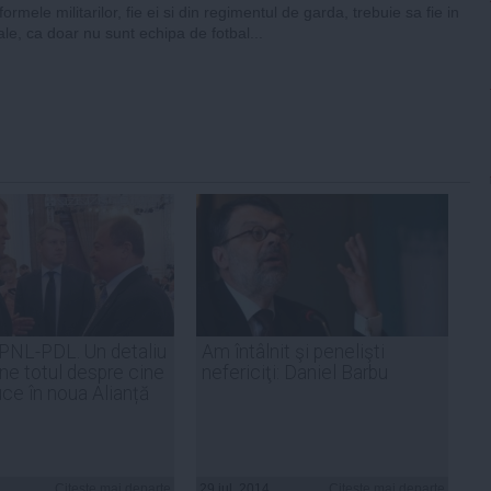
ormele militarilor, fie ei si din regimentul de garda, trebuie sa fie in
ale, ca doar nu sunt echipa de fotbal...
PNL-PDL. Un detaliu
Am întâlnit şi penelişti
ne totul despre cine
nefericiţi: Daniel Barbu
ce în noua Alianță
Citeşte mai departe
29 iul, 2014
Citeşte mai departe