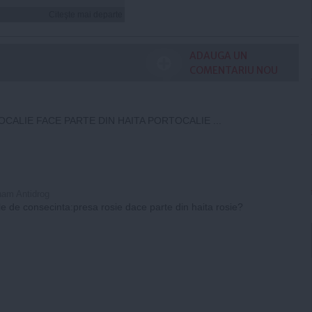
Citeşte mai departe
ADAUGA UN
COMENTARIU NOU
CALIE FACE PARTE DIN HAITA PORTOCALIE ...
ham Antidrog
le de consecinta:presa rosie dace parte din haita rosie?