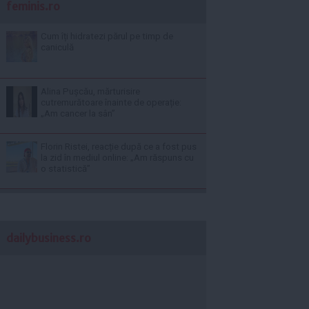
feminis.ro
Cum îți hidratezi părul pe timp de
caniculă
Alina Pușcău, mărturisire
cutremurătoare înainte de operație:
„Am cancer la sân”
Florin Ristei, reacție după ce a fost pus
la zid în mediul online: „Am răspuns cu
o statistică”
dailybusiness.ro