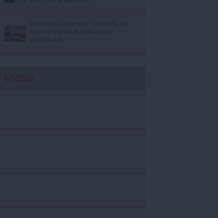
de aici de la Bucureşti
Consiliul Concurenţei: Doar 40% din
calea ferată din România este
electrificată
b365.ro