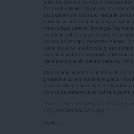
uniforme albastre, nu este o idee rezonabil
fie de altă culoare? Și, pe cale de consecin
roșu, galben și albastru, iar fireturile, centi
galbene, nu ar fi rațional să alegem opțiun
vrea ca după pericolul insolației, Regimentu
defilări în galben pai și acoperiți de sus p
se dau în vânt după respectiva culoare... D
consilierilor de la Cotroceni (și a prietenilor
simpatice uniforme de paradă portocalii nu
identitate națională, pentru foarte mult timp
Ca să nu mai amintim că în tot eșichierul d
președintelui, pornind de la magenta folo
domnului Blaga sau verdele de discotecă al
care să se preteze decât, cel mult, pentru u
Tag-uri:
alegeri prezidențiale 2014
,
candidat
PNL
,
prezidențiale 2014
,
psd
loading...