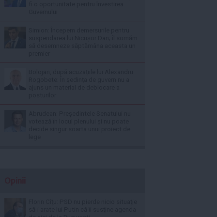
fi o oportunitate pentru învestirea
Guvernului
Simion: Începem demersurile pentru
suspendarea lui Nicușor Dan; îl somăm
să desemneze săptămâna aceasta un
premier
Bolojan, după acuzațiile lui Alexandru
Rogobete: În ședința de guvern nu a
ajuns un material de deblocare a
posturilor
Abrudean: Președintele Senatului nu
votează în locul plenului și nu poate
decide singur soarta unui proiect de
lege
Opinii
Florin Cîţu: PSD nu pierde nicio situaţie
să-i arate lui Putin că îi susţine agenda