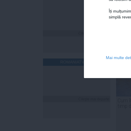
Îți mulțumim
simplă reven
Citeşte mai departe
Mai multe deta
ROMANIATV.NET
Citeşte mai departe
Cum îț
timp 