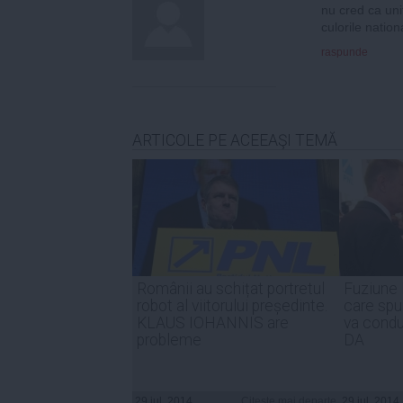
nu cred ca unif
culorile nation
raspunde
ARTICOLE PE ACEEAŞI TEMĂ
Românii au schițat portretul
Fuziune 
robot al viitorului președinte.
care spu
KLAUS IOHANNIS are
va condu
probleme
DA
29 iul, 2014
Citeşte mai departe
29 iul, 2014