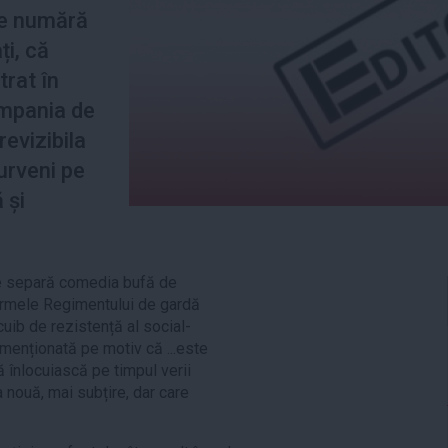
re numără
ți, că
trat în
campania de
evizibila
urveni pe
 și
ce separă comedia bufă de
iformele Regimentului de gardă
cuib de rezistență al social-
menționată pe motiv că ...este
 înlocuiască pe timpul verii
 nouă, mai subțire, dar care