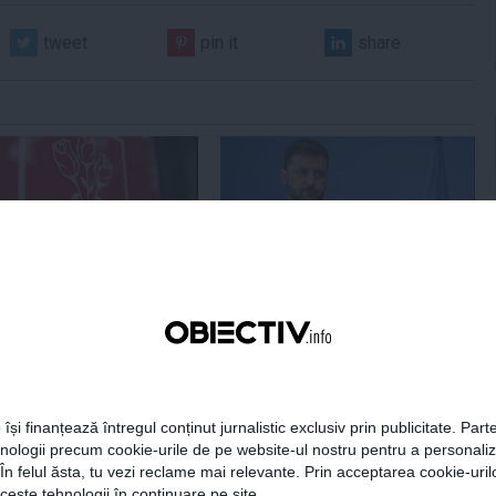
tweet
pin it
share
Centralele pe cărbune
Zelenski a ajuns în Serbia, în
 necesitate în situația
prima sa vizită în acest stat
ță majoră a țării
aliat tradițional al Rusiei după
re
2022
 își finanțează întregul conținut jurnalistic exclusiv prin publicitate. Parte
19:47
Citeşte mai departe
07 aug, 21:11
Citeşte mai departe
hnologii precum cookie-urile de pe website-ul nostru pentru a personali
 În felul ăsta, tu vezi reclame mai relevante. Prin acceptarea cookie-urilo
DAILYBUSINESS.RO
STIRIDESPORT.RO
ceste tehnologii în continuare pe site.