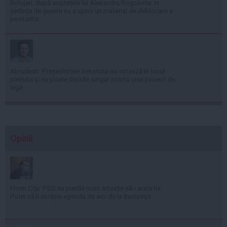
Bolojan, după acuzațiile lui Alexandru Rogobete: În
ședința de guvern nu a ajuns un material de deblocare a
posturilor
Abrudean: Președintele Senatului nu votează în locul
plenului și nu poate decide singur soarta unui proiect de
lege
Opinii
Florin Cîţu: PSD nu pierde nicio situaţie să-i arate lui
Putin că îi susţine agenda de aici de la Bucureşti