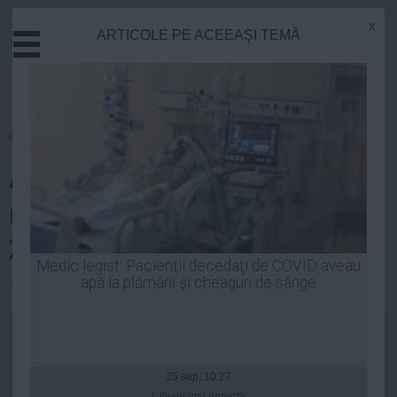
x
ARTICOLE PE ACEEAŞI TEMĂ
Actual
Economie
Justitie
Externe
Homepage
»
Cultura
Educatie
Arhiepiscopul de Alba Iulia,
Sanatate
Stiinta
mesaj DUR pentru români de
Tehnologie
Ziua Naţională
Cultura
Medic legist: Pacienţii decedaţi de COVID aveau
apă la plămâni şi cheaguri de sânge
Mediu
Robert Georgescu
| 01 dec, 2014
Life
Politica
Guvern
25 sep, 10:27
Citeşte mai departe