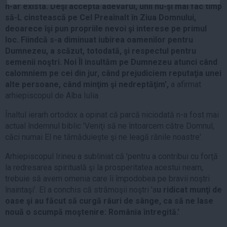
n-ar exista. Deşi acceptă adevărul, unii nu-şi mai fac timp
Auto
să-L cinstească pe Cel Preaînalt în Ziua Domnului,
Sport
deoarece îşi pun propriile nevoi şi interese pe primul
loc. Fiindcă s-a diminuat iubirea oamenilor pentru
Handbal
Dumnezeu, a scăzut, totodată, şi respectul pentru
Box
semenii noştri. Noi Îl insultăm pe Dumnezeu atunci când
calomniem pe cei din jur, când prejudiciem reputaţia unei
Baschet
alte persoane, când minţim şi nedreptăţim',
a afirmat
Tenis
arhiepiscopul de Alba Iulia.
Alte sporturi
Înaltul ierarh ortodox a opinat că parcă niciodată n-a fost mai
Life
actual îndemnul biblic 'Veniţi să ne întoarcem către Domnul,
căci numai El ne tămăduieşte şi ne leagă rănile noastre'.
Funny
Travel
Arhiepiscopul Irineu a subliniat că 'pentru a contribui cu forţă
la redresarea spirituală şi la prosperitatea acestui neam,
Stil de viata
trebuie să avem omenia care îi împodobea pe bravii noştri
înaintaşi'. El a conchis că strămoşii noştri 'a
u ridicat munţi de
oase şi au făcut să curgă râuri de sânge, ca să ne lase
nouă o scumpă moştenire: România întregită.'