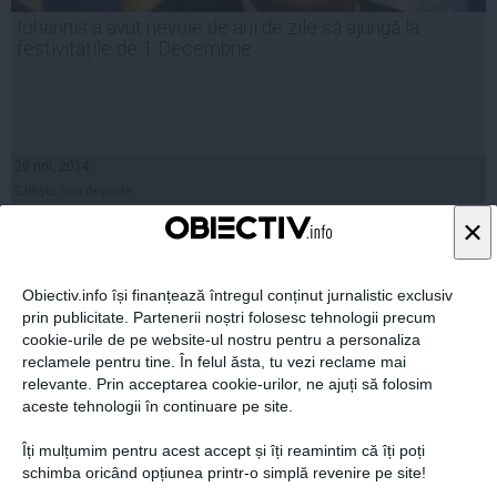
Iohannis a avut nevoie de ani de zile să ajungă la
festivitățile de 1 Decembrie
26 noi, 2014
Citeşte mai departe
×
Obiectiv.info își finanțează întregul conținut jurnalistic exclusiv
prin publicitate. Partenerii noștri folosesc tehnologii precum
cookie-urile de pe website-ul nostru pentru a personaliza
reclamele pentru tine. În felul ăsta, tu vezi reclame mai
relevante. Prin acceptarea cookie-urilor, ne ajuți să folosim
aceste tehnologii în continuare pe site.
Îți mulțumim pentru acest accept și îți reamintim că îți poți
schimba oricând opțiunea printr-o simplă revenire pe site!