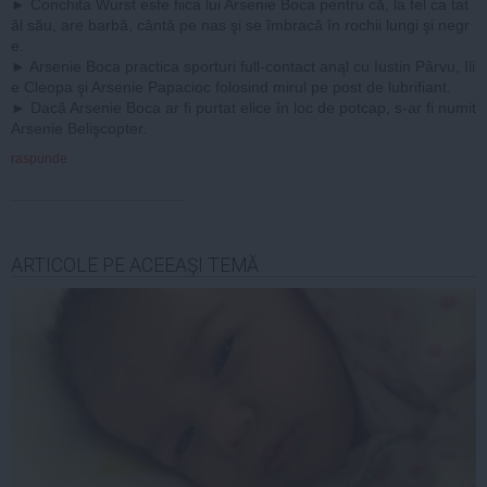
► Conchita Wurst este fiica lui Arsenie Boca pentru că, la fel ca tat
ăl său, are barbă, cântă pe nas şi se îmbracă în rochii lungi şi negr
e.
► Arsenie Boca practica sporturi full-contact anąl cu Iustin Pârvu, Ili
e Cleopa şi Arsenie Papacioc folosind mirul pe post de lubrifiant.
► Dacă Arsenie Boca ar fi purtat elice în loc de potcap, s-ar fi numit
Arsenie Belişcopter.
raspunde
ARTICOLE PE ACEEAŞI TEMĂ