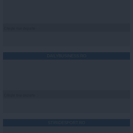
Citeşte mai departe
DAILYBUSINESS.RO
Citeşte mai departe
STIRIDESPORT.RO