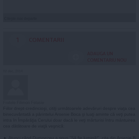
Citeşte mai departe
1
COMENTARII
ADAUGA UN
COMENTARIU NOU
02 dec, 2014
Fratele Filimon Felasie
Fiilor drept-credincioşi, citiţi următoarele adevăruri despre viaţa cea
binecuvântată a părintelui Arsenie Boca şi luaţi aminte că veţi putea
intra în Împărăţia Cerului doar dacă le veţi mărturisi întru mântuirea
cea dătătoare de viaţă veşnică:
► Atunci când Dumnezeu a spus “Să fie lumină!”, cita din Arsenie B