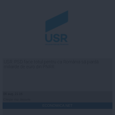
USR: PSD face totul pentru ca România să piardă
miliarde de euro din PNRR
06 aug, 21:16
Citeşte mai departe
ECONOMICA.NET