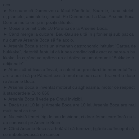
oca.
► Se spune că Dumnezeu a făcut Pământul, Soarele, Luna, stelel
e, plantele, animalele şi omul. Pe Dumnezeu l-a făcut Arsenie Boca.
De mai multe ori şi în poziţii diferite.
► Moise a primit Cele 10 Porunci de la Arsenie Boca.
► Când merge la culcare, Bau-Bau se uită în şifonier şi sub pat ca
nu cumva Arsenie Boca să fie acolo.
► Arsenie Boca a scris un almanah gastronomic intitulat “Cartea de
bukkake”, datorită faptului că iubea credincioşii exact ca sarea-n bu
kkake. În cųrând va apărea un al doilea volum denumit “Bukkake tr
adiţionale”.
► Atunci când Iisus a înviat, a suferit un preinfarct în momentul în c
are a auzit că pe Pământ există unul mai bun ca el. Era vorba desp
re Arsenie Boca.
► Arsenie Boca a inventat motorul cu agheasmă, motor ce respect
ă standardele Euro 666.
► Arsenie Boca îl vede pe Omul Invizibil.
► Dacă tu ai 10 lei şi Arsenie Boca are 10 lei, Arsenie Boca are mai
mulţi bani ca tine.
► Nu există femei frigide sau lesbiene, ci doar femei care încă nu l-
au cunoscut pe Arsenie Boca.
► Când Arsenie Boca s-a hotărât să fumeze, ţigările au început să
se îmbolnăvească de cancer.