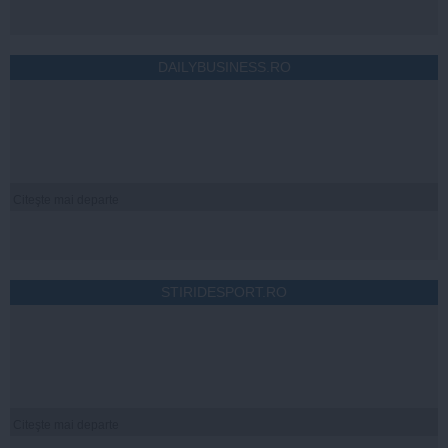
DAILYBUSINESS.RO
Citeşte mai departe
STIRIDESPORT.RO
Citeşte mai departe