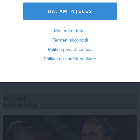
DA, AM INȚELES
Mai multe detalii
Termeni și condiții
Politica privind cookies
Simona Halep a câştigat o sumă exorbitantă la Roland
Politica de confidențialitate
Garros - 2.000 de euro pe minut
06 iun, 2014
Citeşte mai departe