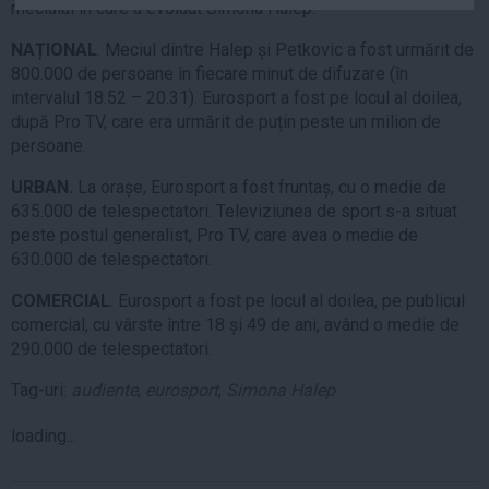
meciului în care a evoluat Simona Halep:
Auto
NAȚIONAL
. Meciul dintre Halep și Petkovic a fost urmărit de
Sport
800.000 de persoane în fiecare minut de difuzare (în
Handbal
intervalul 18.52 – 20.31). Eurosport a fost pe locul al doilea,
după Pro TV, care era urmărit de puțin peste un milion de
Box
persoane.
Baschet
URBAN.
La orașe, Eurosport a fost fruntaș, cu o medie de
Tenis
635.000 de telespectatori. Televiziunea de sport s-a situat
Alte sporturi
peste postul generalist, Pro TV, care avea o medie de
Life
630.000 de telespectatori.
COMERCIAL
. Eurosport a fost pe locul al doilea, pe publicul
Funny
comercial, cu vârste între 18 și 49 de ani, având o medie de
Travel
290.000 de telespectatori.
Stil de viata
Tag-uri:
audiente
,
eurosport
,
Simona Halep
loading...