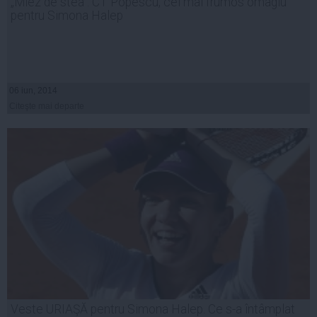
„Miez de stea”. CT Popescu, cel mai frumos omagiu
pentru Simona Halep
06 iun, 2014
Citeşte mai departe
Veste URIAŞĂ pentru Simona Halep. Ce s-a întâmplat