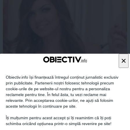
×
Americanilor le pare rău acum că au scris asta despre
Halep. "Dacă era blondă ..."
Obiectiv.info își finanțează întregul conținut jurnalistic exclusiv
prin publicitate. Partenerii noștri folosesc tehnologii precum
cookie-urile de pe website-ul nostru pentru a personaliza
reclamele pentru tine. În felul ăsta, tu vezi reclame mai
06 iun, 2014
relevante. Prin acceptarea cookie-urilor, ne ajuți să folosim
Citeşte mai departe
aceste tehnologii în continuare pe site.
Îți mulțumim pentru acest accept și îți reamintim că îți poți
schimba oricând opțiunea printr-o simplă revenire pe site!