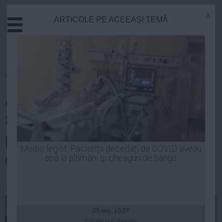
x
ARTICOLE PE ACEEAŞI TEMĂ
Actual
Economie
Justitie
Externe
Homepage
»
Tenis
Educatie
Audiență-RECORD la meciul
Sanatate
Stiinta
Simonei Halep. Eurosport, pe
Tehnologie
primul loc la nivel urban și al
Cultura
Medic legist: Pacienţii decedaţi de COVID aveau
doilea pe național
apă la plămâni şi cheaguri de sânge
Mediu
Life
Laurentiu Panait
| 06 iun, 2014
Politica
Guvern
25 sep, 10:27
Citeşte mai departe