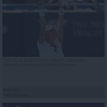
Site oficial Roland Garros: HALEP stăpâneşte
geometria terenului ca nimeni altcineva
05 iun, 2014
Citeşte mai departe