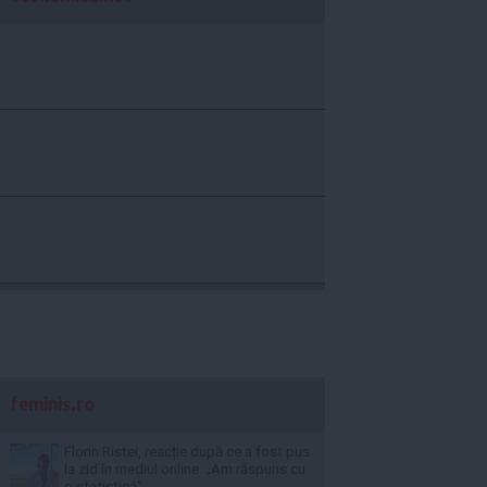
feminis.ro
Florin Ristei, reacție după ce a fost pus
la zid în mediul online: „Am răspuns cu
o statistică”