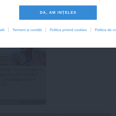
Citeşte mai departe
Citeşte mai departe
DA, AM INȚELES
lii
Termeni și condiții
Politica privind cookies
Politica de co
FEMINIS.RO
 Ristei, reacție după ce
 pus la zid în mediul
: „Am răspuns cu o
tică”
Citeşte mai departe