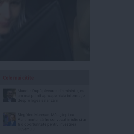
Cele mai citite
Manole: După plecarea din minister, nu
am mai primit aproape nicio informație
despre legea salarizării
Siegfried Mureșan: Mă aștept ca
Parlamentul să fie convocat în iulie și ar
fi o oportunitate pentru învestirea
Guvernului