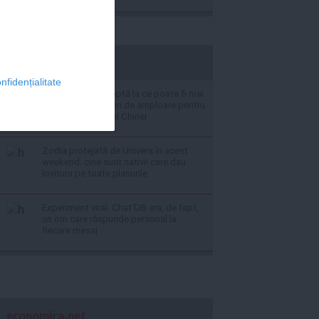
stiripesurse.ro
nfidențialitate
Taiwanul se așteaptă la ce poate fi mai
rău: se fac prăgătiri de amploare pentru
un eventual atac al Chinei
Zodia protejată de Univers în acest
weekend: cine sunt nativii care dau
lovitura pe toate planurile
Experiment viral: ChatTJB era, de fapt,
un om care răspunde personal la
fiecare mesaj
economica.net