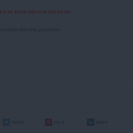
o pe Elena Udrea la ieşirea din
na Udrea eliberata
,
parlament
tweet
pin it
share