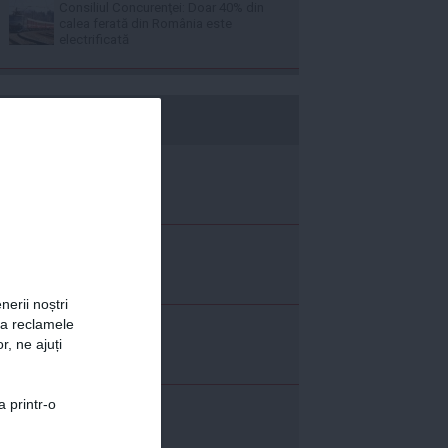
Consiliul Concurenţei: Doar 40% din
calea ferată din România este
electrificată
b365.ro
nerii noștri
za reclamele
r, ne ajuți
a printr-o