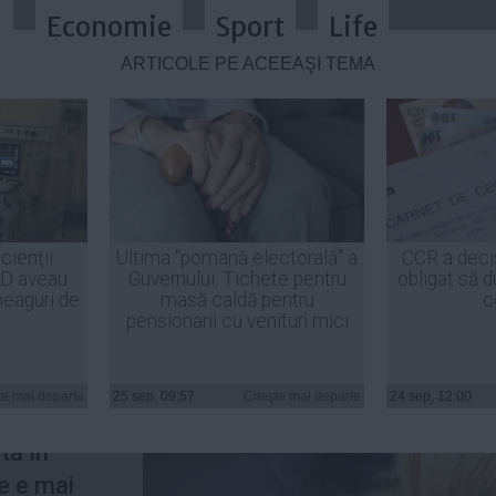
a
Economie
Sport
Life
ARTICOLE PE ACEEAŞI TEMĂ
 scenariu sumbru: Mă aştept la ce-
cienţii
Ultima "pomană electorală" a
CCR a deci
ID aveau
Guvernului: Tichete pentru
obligat să d
heaguri de
masă caldă pentru
c
pensionarii cu venituri mici
junge din
or.
te mai departe
25 sep, 09:57
Citeşte mai departe
24 sep, 12:00
triblea,
tă în
e e mai