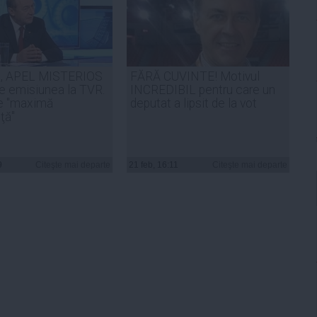
, APEL MISTERIOS
FĂRĂ CUVINTE! Motivul
de emisiunea la TVR.
INCREDIBIL pentru care un
de "maximă
deputat a lipsit de la vot
ţă"
9
Citeşte mai departe
21 feb, 16:11
Citeşte mai departe