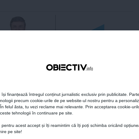
 Darău afirmă că
USR: PSD face totul pentru
ria naţională de apărare
ca România să piardă
e să devină mai
miliarde de euro din PNRR
titivă
 își finanțează întregul conținut jurnalistic exclusiv prin publicitate. Parte
21:18
Citeşte mai departe
06 aug, 21:16
Citeşte mai departe
hnologii precum cookie-urile de pe website-ul nostru pentru a personali
 În felul ăsta, tu vezi reclame mai relevante. Prin acceptarea cookie-urilo
DAILYBUSINESS.RO
STIRIDESPORT.RO
ceste tehnologii în continuare pe site.
 pentru acest accept și îți reamintim că îți poți schimba oricând opțiune
ire pe site!