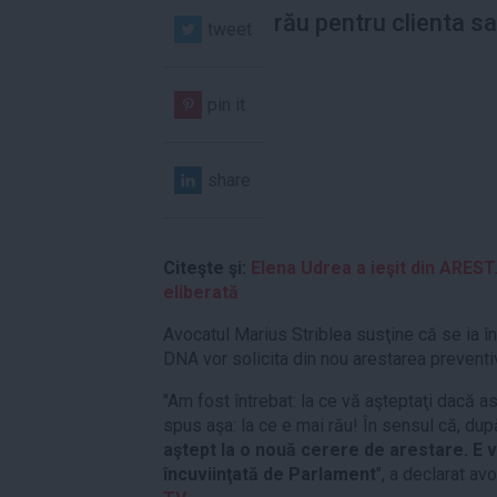
rău pentru clienta sa
tweet
pin it
share
Citeşte şi:
Elena Udrea a ieşit din AREST
eliberată
Avocatul Marius Striblea susţine că se ia în 
DNA vor solicita din nou arestarea preventi
"Am fost întrebat: la ce vă aşteptaţi dacă as
spus aşa: la ce e mai rău! În sensul că, după
aştept la o nouă cerere de arestare. E 
încuviinţată de Parlament
", a declarat av