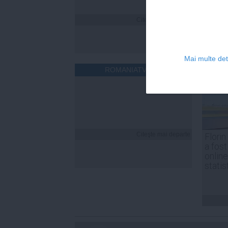
Citeşte mai departe
Mai multe deta
ROMANIATV.NET
Citeşte mai departe
Florin
a fost
online
statis