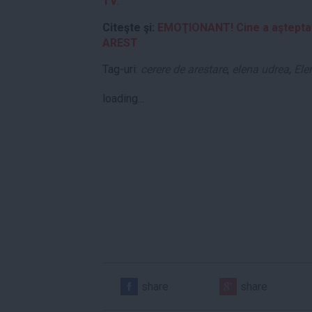
TV
.
Citeşte şi:
EMOŢIONANT! Cine a aşteptat-
AREST
Tag-uri:
cerere de arestare
,
elena udrea
,
Ele
loading...
share
share