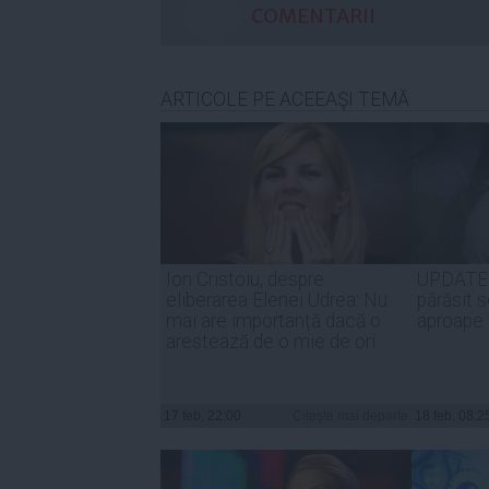
COMENTARII
ARTICOLE PE ACEEAŞI TEMĂ
Ion Cristoiu, despre
UPDATE:
eliberarea Elenei Udrea: Nu
părăsit 
mai are importanță dacă o
aproape 
arestează de o mie de ori
17 feb, 22:00
Citeşte mai departe
18 feb, 08:2