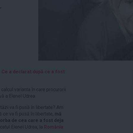
.
. Ce a declarat după ce a fost
calcul varianta în care procurorii
vă a Elenei Udrea.
tăzi va fi pusă în libertate? Am
 ce va fi pusă în libertate,
mă
vorba de cea care a fost deja
ocatul Elenei Udrea, la
România