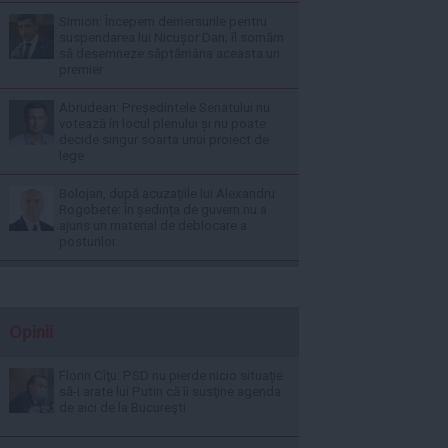
Simion: Începem demersurile pentru
suspendarea lui Nicușor Dan; îl somăm
să desemneze săptămâna aceasta un
premier
Abrudean: Președintele Senatului nu
votează în locul plenului și nu poate
decide singur soarta unui proiect de
lege
Bolojan, după acuzațiile lui Alexandru
Rogobete: În ședința de guvern nu a
ajuns un material de deblocare a
posturilor
Opinii
Florin Cîţu: PSD nu pierde nicio situaţie
să-i arate lui Putin că îi susţine agenda
de aici de la Bucureşti