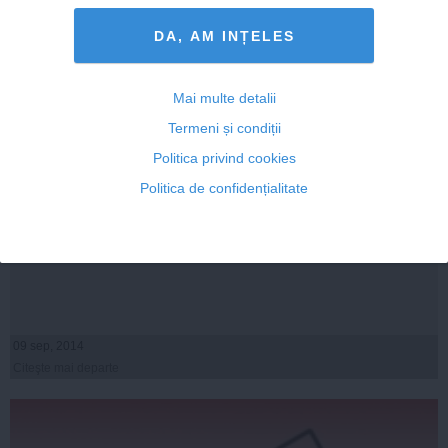
DA, AM INȚELES
Mai multe detalii
Termeni și condiții
Politica privind cookies
Politica de confidențialitate
Traian Băsescu și comisarul european – nu a reușit să
blocheze numirea, atunci vrea să ia caimacul
09 sep, 2014
Citeşte mai departe