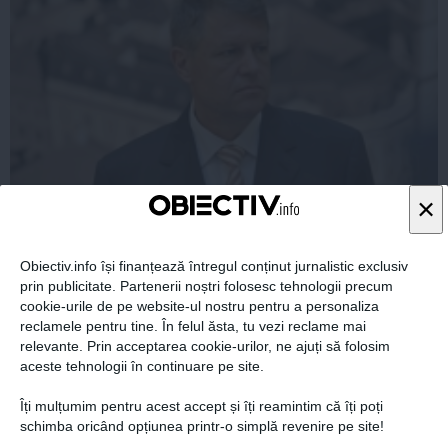
×
Cine speră să revină la guvernare cu ajutorul lui Klaus
Iohannis
Obiectiv.info își finanțează întregul conținut jurnalistic exclusiv
prin publicitate. Partenerii noștri folosesc tehnologii precum
cookie-urile de pe website-ul nostru pentru a personaliza
reclamele pentru tine. În felul ăsta, tu vezi reclame mai
relevante. Prin acceptarea cookie-urilor, ne ajuți să folosim
09 sep, 2014
aceste tehnologii în continuare pe site.
Citeşte mai departe
Îți mulțumim pentru acest accept și îți reamintim că îți poți
schimba oricând opțiunea printr-o simplă revenire pe site!