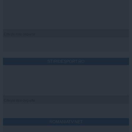
Citeşte mai departe
STIRIDESPORT.RO
Citeşte mai departe
ROMANIATV.NET