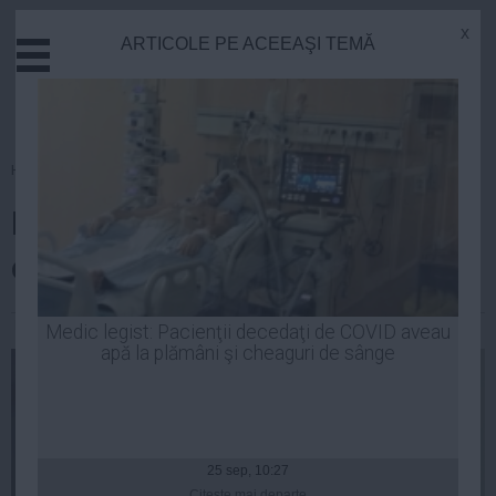
x
ARTICOLE PE ACEEAŞI TEMĂ
Actual
Economie
Justitie
Externe
Homepage
»
Politica
Educatie
Băsescu: Poliţia şi DGIPI sunt
Sanatate
Stiinta
obediente politicului
Tehnologie
Cultura
Laurentiu Panait
| 09 sep, 2014
Medic legist: Pacienţii decedaţi de COVID aveau
apă la plămâni şi cheaguri de sânge
Mediu
Life
Politica
Guvern
25 sep, 10:27
Citeşte mai departe