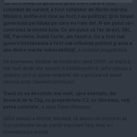
'Să nu credeţi că şeful Doi şi-un sfert care a fost
Auto
schimbat de curând, a fost schimbat de florile mărului.
Sport
Miniştrii, indiferent cine au fost, l-au politizat. Şi în timpul
guvernului partidului pe care eu l-am dat. N-am putut să-i
Handbal
controlez la nivelul ăsta. Ce am putut să fac direct, SRI,
Box
SIE, Parchete, Înaltă Curte, am făcut-o. Ce a fost sub
guvern întotdeauna a fost sub influenţă politică şi asta e
Baschet
una dintre marile vulnerabilităţi',
a susţinut preşedintele.
Tenis
De asemenea, întrebat de moderator dacă DGIPI se implică
Alte sporturi
mai mult decât alte servicii în bătălia politică, şeful statului a
Life
răspuns că n-ar spune neapărat, dar a precizat că acest
serviciu este 'obedient politicului'.
Funny
'Dacă se va deschide mai mult, spre exemplu, din
Travel
dosarul de la Cluj, cu preşedintele CJ, cu Uioreanu, veţi
Stil de viata
putea constata',
a spus Traian Băsescu.
Şeful statului a afirmat, totodată, că decizii de procurori au
fost controlate de un ziarist important fără, însă, a-l
nominaliza pe acesta.