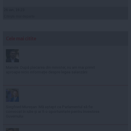
26 ian, 16:23
Citeşte mai departe
Cele mai citite
Manole: După plecarea din minister, nu am mai primit
aproape nicio informație despre legea salarizării
Siegfried Mureșan: Mă aștept ca Parlamentul să fie
convocat în iulie și ar fi o oportunitate pentru învestirea
Guvernului