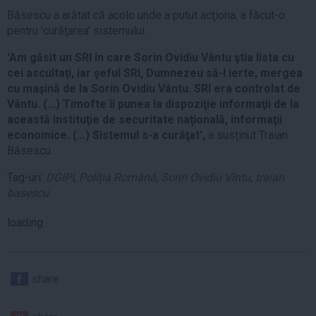
Băsescu a arătat că acolo unde a putut acţiona, a făcut-o
pentru 'curăţarea' sistemului.
'Am găsit un SRI în care Sorin Ovidiu Vântu ştia lista cu
cei ascultaţi, iar şeful SRI, Dumnezeu să-l ierte, mergea
cu maşină de la Sorin Ovidiu Vântu. SRI era controlat de
Vântu. (...) Timofte îi punea la dispoziţie informaţii de la
această instituţie de securitate naţională, informaţii
economice. (...) Sistemul s-a curăţat',
a susţinut Traian
Băsescu.
Tag-uri:
DGIPI
,
Poliția Română
,
Sorin Ovidiu Vîntu
,
traian
basescu
loading...
share